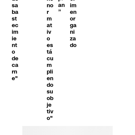
an
sa
no
im
”
ba
r
en
st
m
or
ec
at
ga
im
iv
ni
ie
o
za
nt
es
do
o
tá
de
cu
ca
m
rn
pli
e"
en
do
su
ob
je
tiv
o"