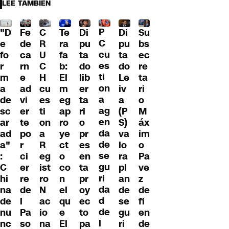
LEE TAMBIÉN
P
"D
Fe
C
Te
Di
Di
Su
C
e
de
R
ra
pu
pu
bs
cu
fo
ca
U
fa
ta
ta
ec
es
r
rn
C
b:
do
do
re
ti
m
e
H
El
lib
Le
ta
on
a
ad
cu
m
er
iv
ri
a
de
vi
es
eg
ta
a
o
ag
sc
er
ti
ap
ri
(P
M
en
ar
te
on
ro
o
S)
áx
da
ad
po
a
ye
pr
va
im
de
a"
r
R
ct
es
lo
o
se
:
ci
eg
o
en
ra
Pa
gu
C
er
ist
co
ta
pl
ve
ri
hi
re
ro
n
pr
an
z
da
na
de
N
el
oy
de
de
d
de
l
ac
qu
ec
se
fi
de
nu
Pa
io
e
to
gu
en
l
nc
so
na
El
pa
ri
de