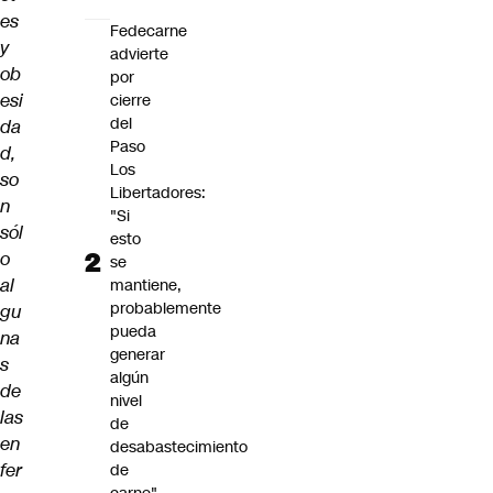
es
Fedecarne
y
advierte
ob
por
esi
cierre
del
da
Paso
d,
Los
so
Libertadores:
n
"Si
sól
esto
o
se
al
mantiene,
probablemente
gu
pueda
na
generar
s
algún
de
nivel
las
de
en
desabastecimiento
fer
de