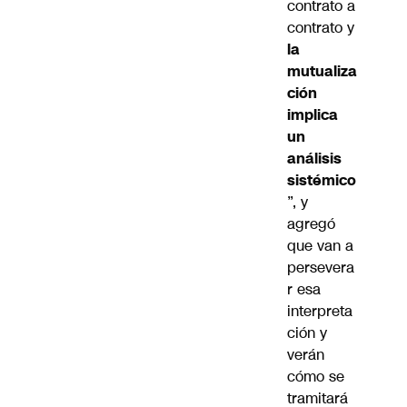
contrato a
contrato y
la
mutualiza
ción
implica
un
análisis
sistémico
”, y
agregó
que van a
persevera
r esa
interpreta
ción y
verán
cómo se
tramitará