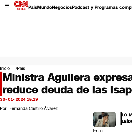
País
Mundo
Negocios
Podcast y Programas comp
País
Mundo
Inicio
País
Negocios
Ministra Aguilera expres
Deportes
reduce deuda de las Isap
Programas completos
Cultura
Servicios
30- 01- 2024 15:19
Bits
Por
Fernanda Castillo Álvarez
CNN Data
LO 
CNN tiempo
LEÍD
Futuro 360
Este
Opinión