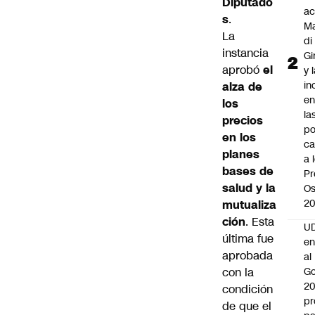
Diputado
ac
s
.
Ma
La
di
instancia
Gi
aprobó
el
y 
in
alza de
en
los
la
precios
po
en los
ca
planes
a 
bases de
Pr
salud y la
Os
2
mutualiza
ción
. Esta
UD
última fue
en
aprobada
al
con la
Go
2
condición
pr
de que el