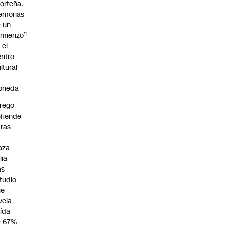
orteña.
emorias
 un
mienzo”
 el
ntro
ltural
a
oneda
rego
fiende
ras
n
aza
lia
as
tudio
ue
vela
ída
e 67%