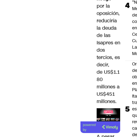
“N
por la
M
oposición,
de
reduciría
co
la deuda
en
Ce
de las
Cu
Isapres en
L
dos
M
tercios, es
Or
decir,
de
de US$1.1
ob
80
e
millones a
Pl
US$451
Ita
millones.
tr
es
q
re
Lea el
powered
ca
artículo
by
d
A pesar