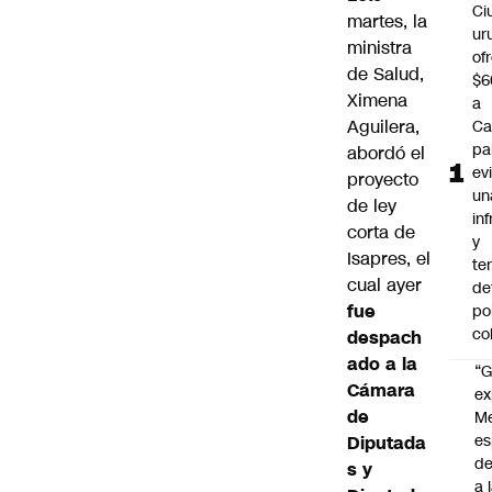
Ci
martes, la
ur
ministra
of
de Salud,
$6
Ximena
a
Aguilera,
Ca
pa
abordó el
ev
proyecto
un
de
ley
in
corta de
y
Isapres
, el
te
cual ayer
de
fue
po
co
despach
ado a la
“G
Cámara
ex
de
M
es
Diputada
de
s y
a 