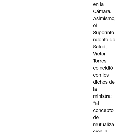
en la
Cámara.
Asimismo,
el
Superinte
ndente de
Salud,
Víctor
Torres,
coincidió
con los
dichos de
la
ministra:
“El
concepto
de
mutualiza
ción, a