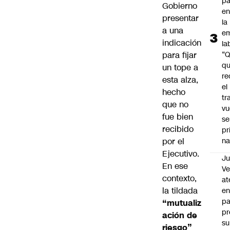
pa
Gobierno
en
presentar
la
a una
em
indicación
la
para fijar
“
q
un tope a
re
esta alza,
el
hecho
tr
que no
vu
fue bien
se
recibido
pr
por el
na
Ejecutivo.
Ju
En ese
V
contexto,
at
la tildada
en
pa
“mutualiz
pr
ación de
su
riesgo”