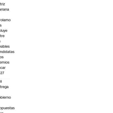
triz
riana
rolamo
la
cluye
tre
s
sibles
ndidatas
los
emios
car
027
I
trega
bierno
0
opuestas