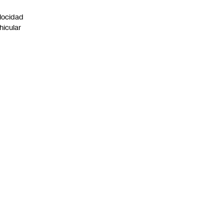
n
locidad
hicular