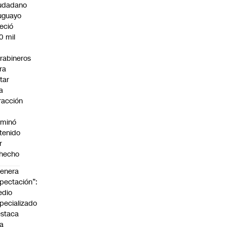
udadano
uguayo
reció
0 mil
rabineros
ra
itar
a
fracción
rminó
tenido
r
hecho
enera
pectación”:
edio
pecializado
staca
la