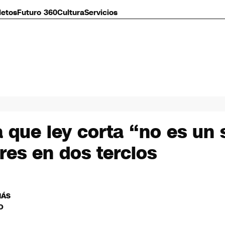
letos
Futuro 360
Cultura
Servicios
a que ley corta “no es un 
res en dos tercios
MÁS
O