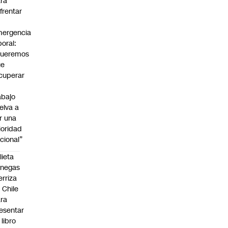
ra
frentar
ergencia
boral:
Queremos
ue
cuperar
abajo
elva a
r una
ioridad
cional”
lieta
enegas
erriza
 Chile
ra
esentar
 libro