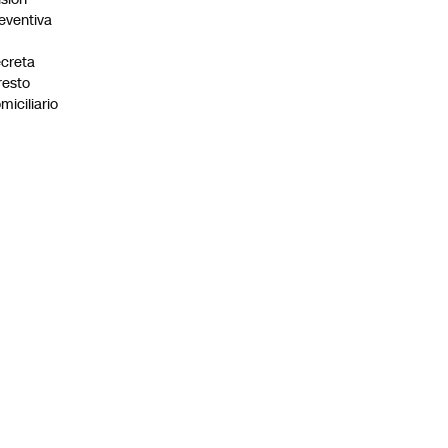
eventiva
creta
resto
miciliario