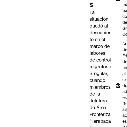
s
fe
pa
La
co
situación
de
quedó al
Gr
descubier
C
to en el
Su
marco de
d
labores
Ed
de control
de
migratorio
re
irregular,
al
si
cuando
d
miembros
ad
de la
es
Jefatura
“E
de Área
si
Fronteriza
ac
“Tarapacá
es