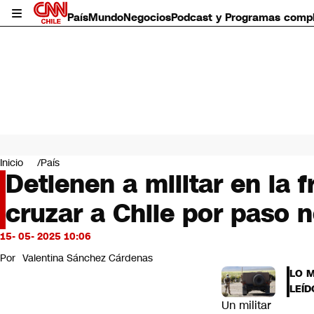
País
Mundo
Negocios
Podcast y Programas comp
País
Mundo
Inicio
País
Negocios
Detienen a militar en la 
Deportes
cruzar a Chile por paso n
Programas completos
Cultura
Servicios
15- 05- 2025 10:06
Bits
Por
Valentina Sánchez Cárdenas
CNN Data
LO 
CNN tiempo
LEÍD
Futuro 360
Un militar
Opinión