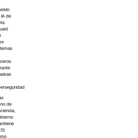
n
delo
 IA de
ta
queó
r
ror
stemas
rceros
rante
uebas
berseguridad
as
eno de
cienda,
bierno
ntiene
031
omo