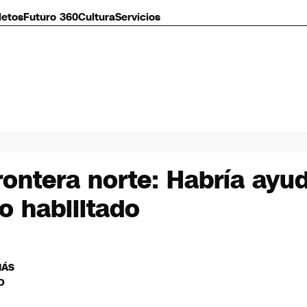
letos
Futuro 360
Cultura
Servicios
frontera norte: Habría ayu
o habilitado
MÁS
O