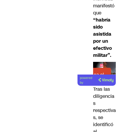
manifestó
que
“habría
sido
asistida
por un
efectivo
militar”.
Lea el
powered
artículo
by
Tras las
diligencia
s
respectiva
s, se
identificó
al