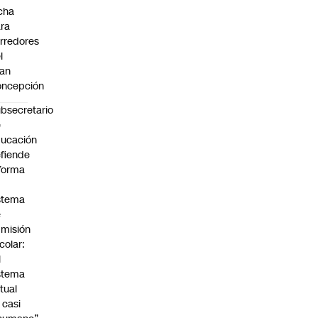
cha
ra
rredores
l
an
oncepción
bsecretario
e
ucación
fiende
forma
stema
e
misión
colar:
l
stema
tual
 casi