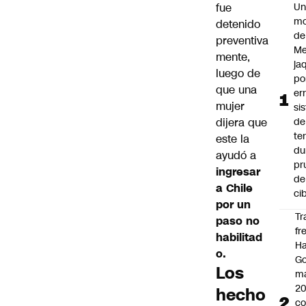
fue
U
mo
detenido
de
preventiva
Me
mente,
ja
luego de
po
que una
er
mujer
si
dijera que
de
te
este la
du
ayudó a
pr
ingresar
de
a Chile
ci
por un
Tr
paso no
fr
habilitad
Ha
o.
Go
Los
ma
2
hecho
c