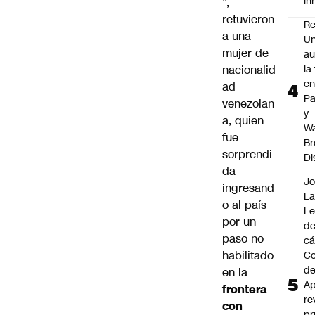
i
”,
retuvieron
Re
a una
Un
mujer de
au
nacionalid
la
en
ad
P
venezolan
y
a, quien
Wa
fue
Br
sorprendi
Di
da
Jo
ingresand
La
o al país
L
por un
de
paso no
cá
habilitado
Co
d
en la
Ap
frontera
re
con
pr