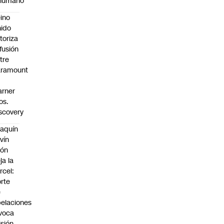
nhumano”
ino
ido
toriza
 fusión
tre
aramount
rner
os.
scovery
aquín
vín
eón
ja la
rcel:
rte
e
elaciones
voca
isión