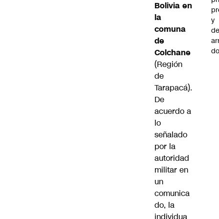
Bolivia en
pr
la
y
comuna
de
de
ar
do
Colchane
(Región
de
Tarapacá).
De
acuerdo a
lo
señalado
por la
autoridad
militar en
un
comunica
do, la
individua