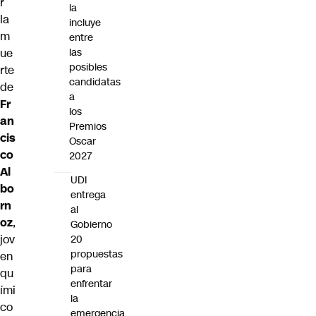
r
la
la
incluye
m
entre
ue
las
posibles
rte
candidatas
de
a
Fr
los
an
Premios
cis
Oscar
co
2027
Al
UDI
bo
entrega
rn
al
oz
,
Gobierno
jov
20
propuestas
en
para
qu
enfrentar
ími
la
co
emergencia