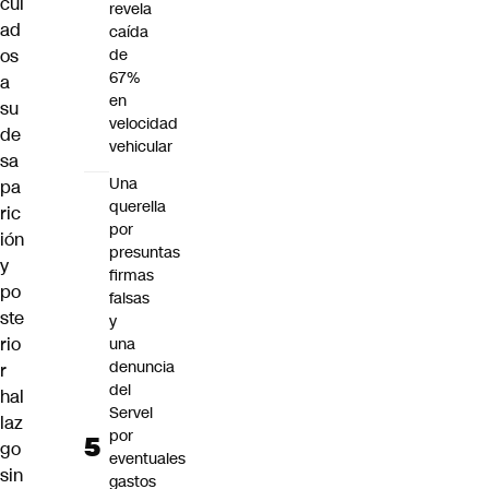
cul
revela
ad
caída
os
de
67%
a
en
su
velocidad
de
vehicular
sa
Una
pa
querella
ric
por
ión
presuntas
y
firmas
po
falsas
ste
y
rio
una
denuncia
r
del
hal
Servel
laz
por
go
eventuales
sin
gastos