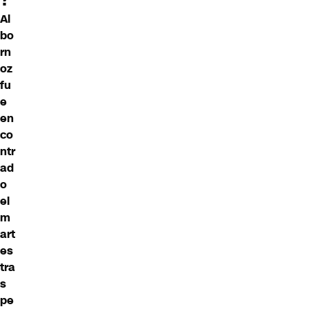
Al
bo
rn
oz
fu
e
en
co
ntr
ad
o
el
m
art
es
tra
s
pe