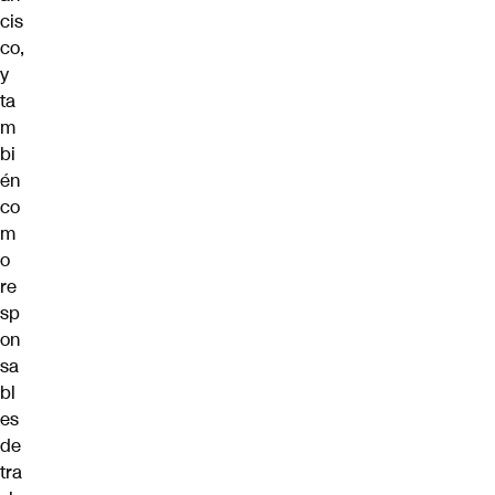
cis
co,
y
ta
m
bi
én
co
m
o
re
sp
on
sa
bl
es
de
tra