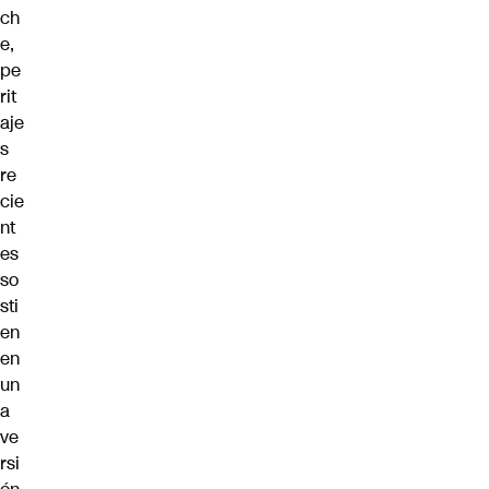
ch
e,
pe
rit
aje
s
re
cie
nt
es
so
sti
en
en
un
a
ve
rsi