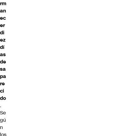
rm
an
ec
er
di
ez
dí
as
de
sa
pa
re
ci
do
.
Se
gú
n
los