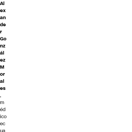
Al
ex
an
de
r
Go
nz
ál
ez
M
or
al
es
,
m
éd
ico
ec
ua