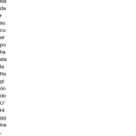
sla
da
r
su
cu
er
po
ha
sta
la
Re
gi
ón
de
O’
Hi
gg
ins
,