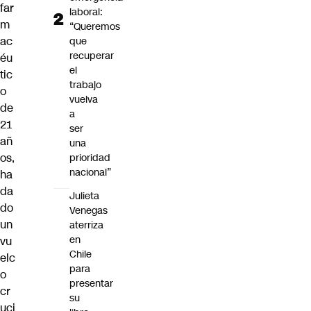
far
laboral:
m
“Queremos
ac
que
recuperar
éu
el
tic
trabajo
o
vuelva
de
a
21
ser
añ
una
os,
prioridad
nacional”
ha
da
Julieta
do
Venegas
un
aterriza
en
vu
Chile
elc
para
o
presentar
cr
su
uci