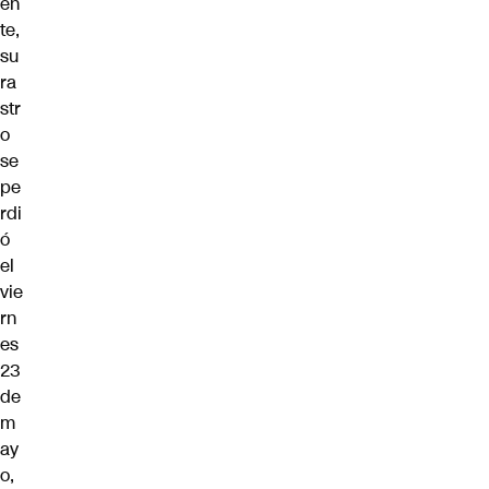
en
te,
su
ra
str
o
se
pe
rdi
ó
el
vie
rn
es
23
de
m
ay
o,