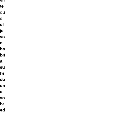
en
te
qu
e
el
jo
ve
n
ha
brí
a
su
fri
do
un
a
so
br
ed