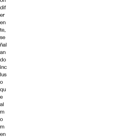
ón
dif
er
en
te,
se
ñal
an
do
inc
lus
o
qu
e
al
m
o
m
en