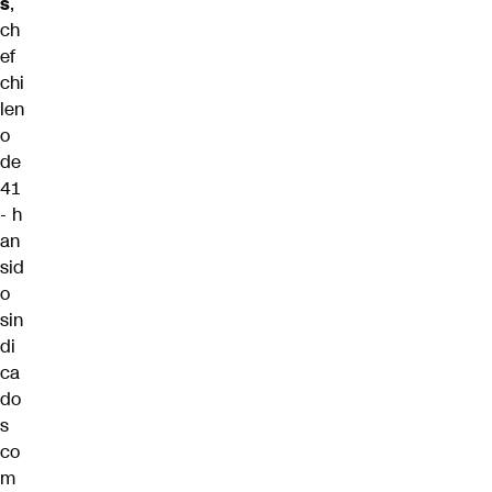
s
,
ch
ef
chi
len
o
de
41
- h
an
sid
o
sin
di
ca
do
s
co
m