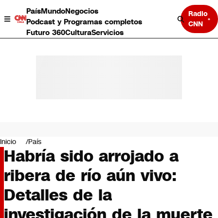
País
Mundo
Negocios
Radio
Podcast y Programas completos
CNN
Futuro 360
Cultura
Servicios
País
Mundo
Negocios
Inicio
País
Habría sido arrojado a
Deportes
Programas completos
ribera de río aún vivo:
Cultura
Servicios
Detalles de la
Bits
CNN Data
investigación de la muerte
CNN tiempo