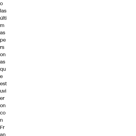
o
las
últi
m
as
pe
rs
on
as
qu
e
est
uvi
er
on
co
n
Fr
an