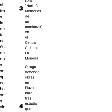
libro
al
“Norteña.
tra
Memorias
de
s
un
la
comienzo”
de
en
te
el
nci
Centro
ón
Cultural
de
La
Moneda
do
s
Orrego
so
defiende
sp
obras
ec
en
Plaza
ho
Italia
so
tras
s
estudio
vin
que