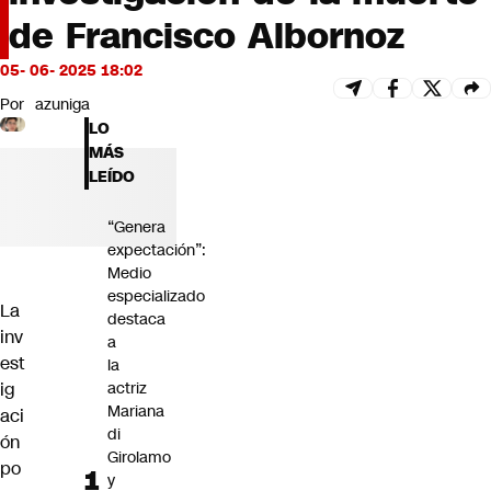
Futuro 360
de Francisco Albornoz
Opinión
05- 06- 2025 18:02
Por
azuniga
LO
MÁS
LEÍDO
“Genera
expectación”:
Medio
especializado
La
destaca
inv
a
est
la
ig
actriz
Mariana
aci
di
ón
Girolamo
po
y