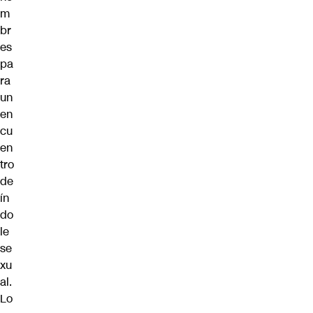
m
br
es
pa
ra
un
en
cu
en
tro
de
ín
do
le
se
xu
al.
Lo