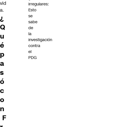
vid
irregulares:
a.
Esto
se
¿
sabe
Q
de
la
u
investigación
é
contra
el
p
PDG
a
s
ó
c
o
n
F
r