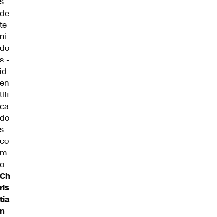
s
de
te
ni
do
s -
id
en
tifi
ca
do
s
co
m
o
Ch
ris
tia
n