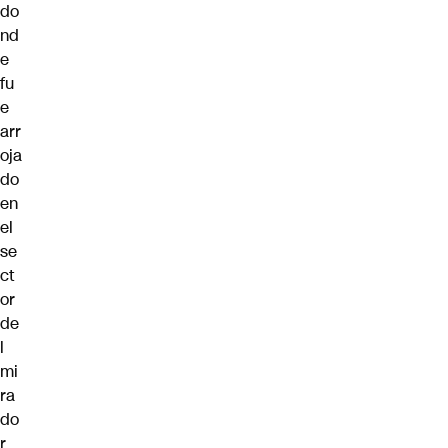
do
nd
e
fu
e
arr
oja
do
en
el
se
ct
or
de
l
mi
ra
do
r