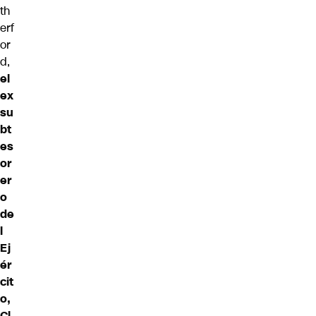
th
erf
or
d,
el
ex
su
bt
es
or
er
o
de
l
Ej
ér
cit
o,
Cl