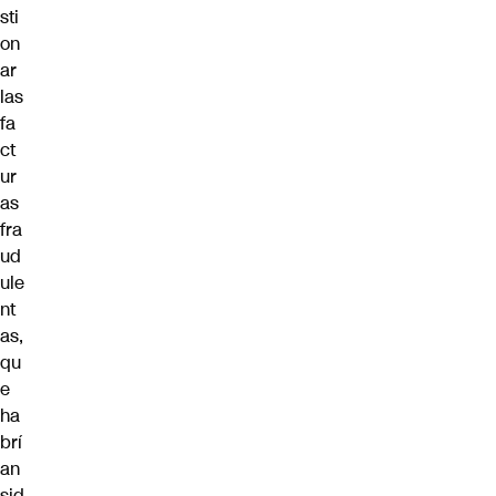
sti
on
ar
las
fa
ct
ur
as
fra
ud
ule
nt
as,
qu
e
ha
brí
an
sid