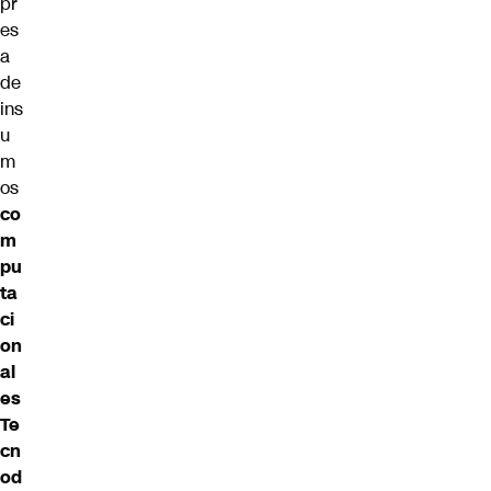
pr
es
a
de
ins
u
m
os
co
m
pu
ta
ci
on
al
es
Te
cn
od