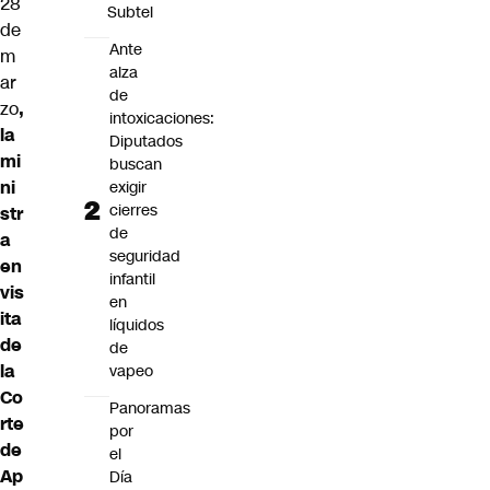
28
Subtel
de
Ante
m
alza
ar
de
zo
,
intoxicaciones:
la
Diputados
mi
buscan
ni
exigir
cierres
str
de
a
seguridad
en
infantil
vis
en
ita
líquidos
de
de
la
vapeo
Co
Panoramas
rte
por
de
el
Ap
Día