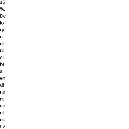
15
%.
De
lo
qu
e
él
re
ci
bí
a
en
di
ne
ro
en
ef
ec
tiv