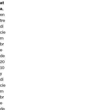
at
a
,
en
tre
di
cie
m
br
e
de
20
10
y
di
cie
m
br
e
de