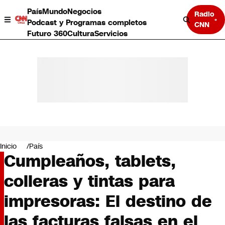
País
Mundo
Negocios
Radio
Podcast y Programas completos
CNN
Futuro 360
Cultura
Servicios
País
Mundo
Negocios
Inicio
País
Cumpleaños, tablets,
Deportes
Programas completos
colleras y tintas para
Cultura
Servicios
impresoras: El destino de
Bits
CNN Data
las facturas falsas en el
CNN tiempo