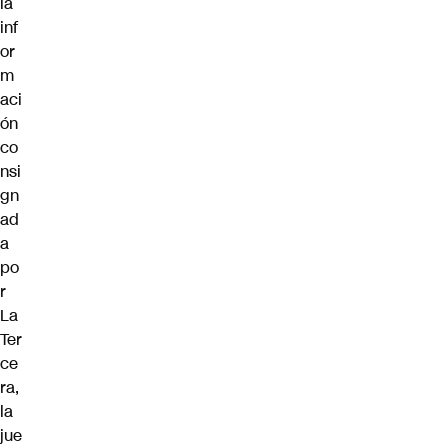
la
inf
or
m
aci
ón
co
nsi
gn
ad
a
po
r
La
Ter
ce
ra
,
la
jue