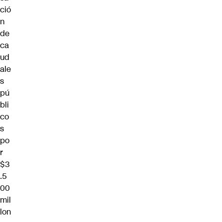
ció
n
de
ca
ud
ale
s
pú
bli
co
s
po
r
$3
.5
00
mil
lon