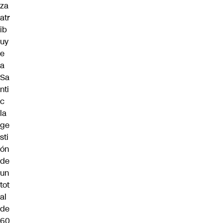
za
atr
ib
uy
e
a
Sa
nti
c
la
ge
sti
ón
de
un
tot
al
de
60