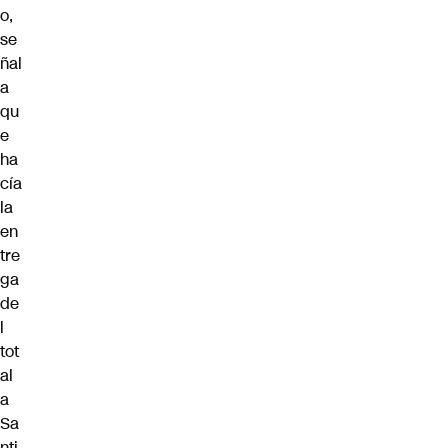
o,
se
ñal
a
qu
e
ha
cía
la
en
tre
ga
de
l
tot
al
a
Sa
nti