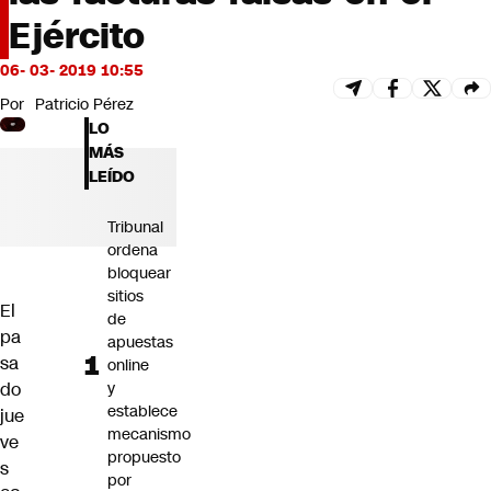
Futuro 360
Ejército
Opinión
06- 03- 2019 10:55
Por
Patricio Pérez
LO
MÁS
LEÍDO
Tribunal
ordena
bloquear
sitios
El
de
pa
apuestas
sa
online
do
y
establece
jue
mecanismo
ve
propuesto
s
por