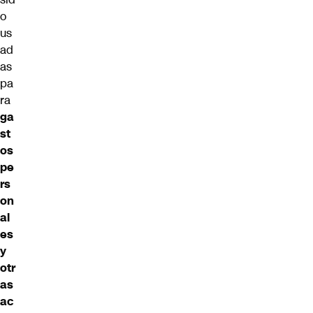
o
us
ad
as
pa
ra
ga
st
os
pe
rs
on
al
es
y
otr
as
ac