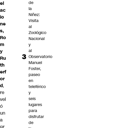
de
el
la
ac
Niñez:
io
Visita
ne
al
s,
Zoológico
Ro
Nacional
m
y
al
y
Observatorio
Ru
Manuel
th
Foster,
erf
paseo
or
en
d
,
teleférico
re
y
seis
vel
lugares
ó
para
un
disfrutar
a
de
gr