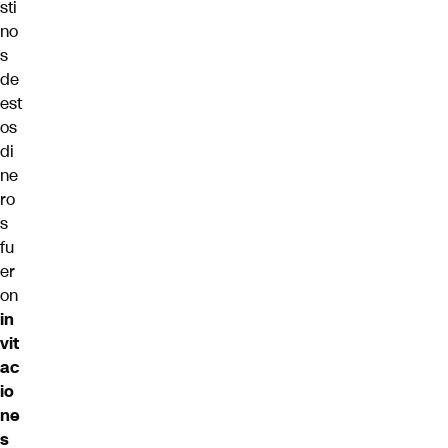
sti
no
s
de
est
os
di
ne
ro
s
fu
er
on
in
vit
ac
io
ne
s