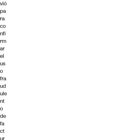
vió
pa
ra
co
nfi
rm
ar
el
us
o
fra
ud
ule
nt
o
de
fa
ct
ur