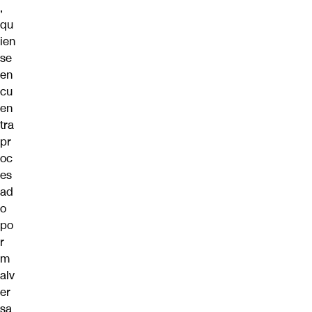
,
qu
ien
se
en
cu
en
tra
pr
oc
es
ad
o
po
r
m
alv
er
sa