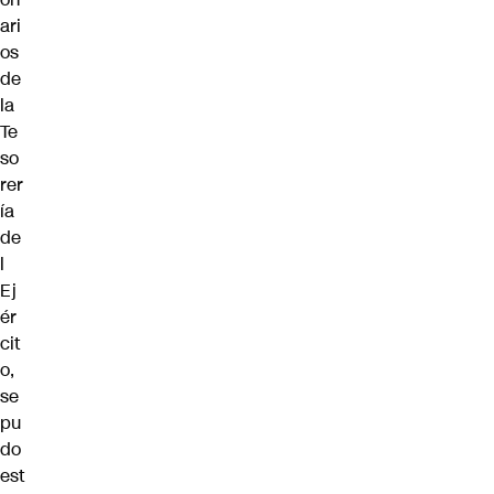
ari
os
de
la
Te
so
rer
ía
de
l
Ej
ér
cit
o,
se
pu
do
est