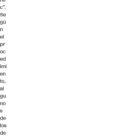
c”.
Se
gú
n
el
pr
oc
ed
imi
en
to,
al
gu
no
s
de
los
de