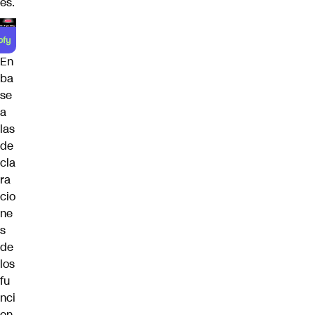
es.
En
ba
se
a
las
de
cla
ra
cio
ne
s
de
los
fu
nci
on