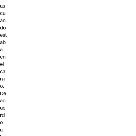
as
cu
an
do
est
ab
a
en
el
ca
rg
o.
De
ac
ue
rd
o
a