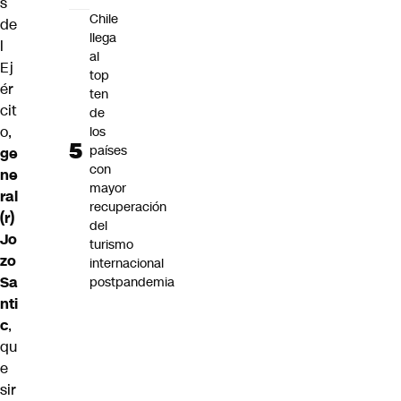
s
Chile
de
llega
l
al
Ej
top
ér
ten
cit
de
o,
los
países
ge
con
ne
mayor
ral
recuperación
(r)
del
Jo
turismo
zo
internacional
Sa
postpandemia
nti
c
,
qu
e
sir