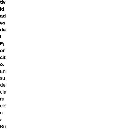
tiv
id
ad
es
de
l
Ej
ér
cit
o.
En
su
de
cla
ra
ció
n
a
Ru