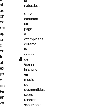
la
ab
naturaleza
aci
UEFA
ón
confirma
co
un
rre
pago
sp
a
on
exempleada
durante
di
la
en
gestión
te
de
al
Gianni
ex
Infantino,
jef
en
e
medio
de
de
desmentidos
Fin
sobre
an
relación
za
sentimental