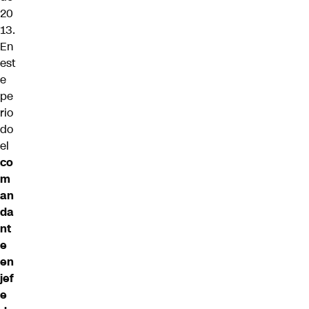
20
13.
En
est
e
pe
rio
do
el
co
m
an
da
nt
e
en
jef
e