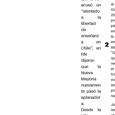
al
acusó un
Go
“atentado
2
a la
pr
libertad
pa
de
en
enseñanz
la
a en
em
la
Chile”, en
“
RN
q
dijeron
re
que la
el
Nueva
tr
Mayoría
vu
nuevamen
se
pr
te pasó la
na
aplanador
a.
Ju
Desde la
V