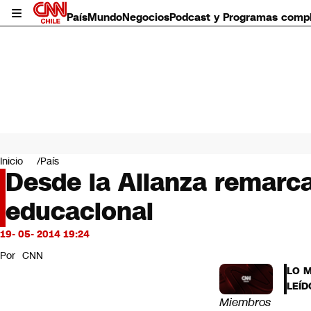
País
Mundo
Negocios
Podcast y Programas comp
País
Mundo
Inicio
País
Negocios
Desde la Alianza remarca
Deportes
educacional
Programas completos
Cultura
Servicios
19- 05- 2014 19:24
Bits
Por
CNN
CNN Data
LO 
CNN tiempo
LEÍD
Futuro 360
Miembros
Opinión