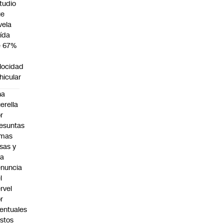
tudio
ue
vela
ída
e 67%
n
locidad
hicular
na
erella
r
esuntas
rmas
lsas y
na
nuncia
l
rvel
r
entuales
stos