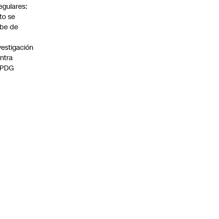
regulares:
to se
be de
vestigación
ntra
 PDG