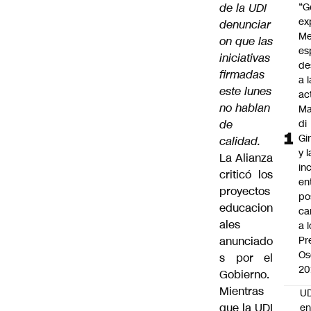
de la UDI
“G
ex
denunciar
Me
on que las
es
iniciativas
de
firmadas
a l
este lunes
ac
no hablan
Ma
de
di
Gi
calidad.
y l
La Alianza
in
criticó los
en
proyectos
po
educacion
ca
ales
a 
anunciado
Pr
Os
s por el
20
Gobierno.
Mientras
UD
que la UDI
en