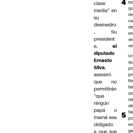
es
clase
q
media” en
re
su
ca
desmedro
d
. Su
e
president
ve
e,
el
ve
diputado
U
Ernesto
qu
Silva
,
po
aseveró
pr
fi
que no
fa
permitirán
u
“que
de
ningún
de
papá o
Se
mamá sea
po
obligado
ev
ga
a que sus