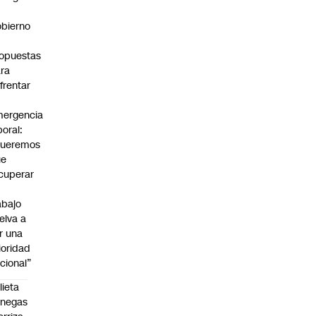
bierno
0
opuestas
ra
frentar
ergencia
boral:
Queremos
ue
cuperar
abajo
elva a
r una
ioridad
cional”
lieta
enegas