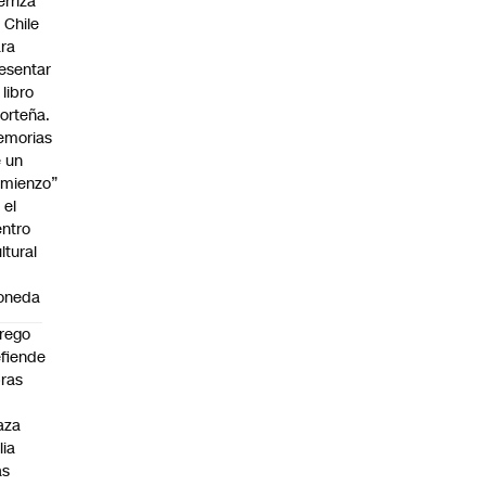
erriza
 Chile
ra
esentar
 libro
orteña.
emorias
 un
mienzo”
 el
ntro
ltural
a
oneda
rego
fiende
ras
n
aza
lia
as