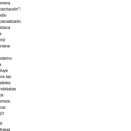
enera
pectación”:
dio
pecializado
staca
a
triz
riana
rolamo
a
cluye
tre las
sibles
ndidatas
los
emios
car
27
I
trega