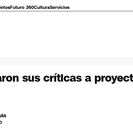
letos
Futuro 360
Cultura
Servicios
ron sus críticas a proyec
MÁS
O