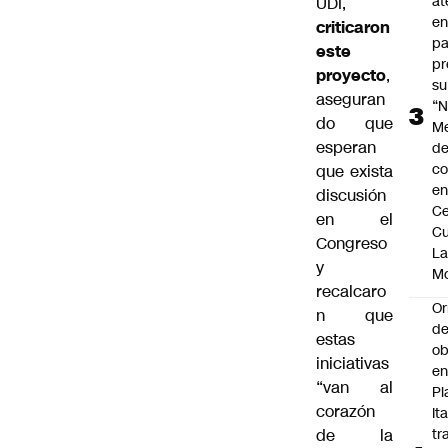
at
UDI,
en
criticaron
pa
este
pr
proyecto
,
su
aseguran
“N
do que
M
esperan
de
co
que exista
en
discusión
Ce
en el
Cu
Congreso
L
y
M
recalcaro
Or
n que
de
estas
ob
iniciativas
e
“van al
Pl
corazón
Ita
de la
tr