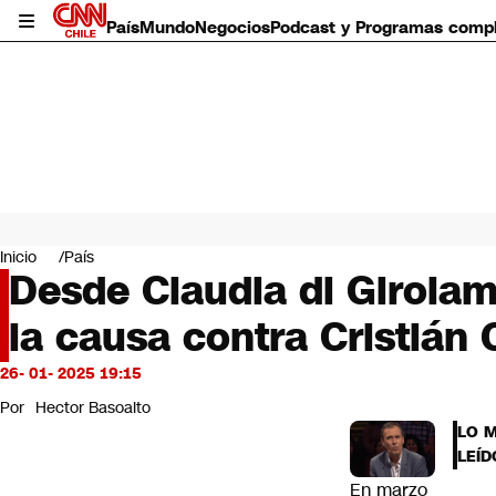
País
Mundo
Negocios
Podcast y Programas comp
País
Mundo
Inicio
País
Negocios
Desde Claudia di Girolam
Deportes
la causa contra Cristián
Programas completos
Cultura
Servicios
26- 01- 2025 19:15
Bits
Por
Hector Basoalto
CNN Data
LO 
CNN tiempo
LEÍD
Futuro 360
En marzo
Opinión