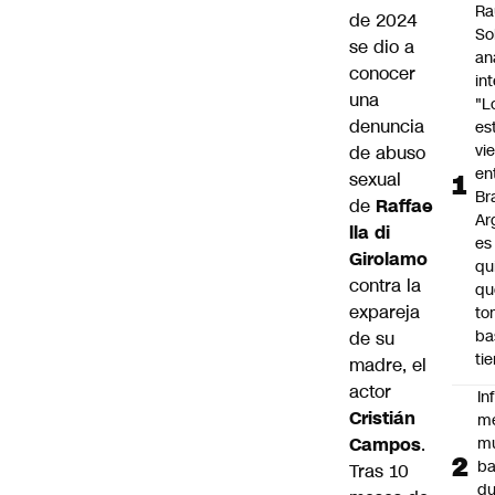
Ra
de 2024
So
se dio a
an
conocer
in
una
"L
denuncia
es
vi
de abuso
en
sexual
Bra
de
Raffae
Ar
lla di
es
Girolamo
qu
contra la
qu
expareja
to
ba
de su
ti
madre, el
actor
In
Cristián
m
Campos
.
m
ba
Tras 10
du