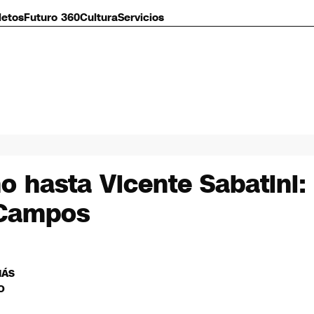
letos
Futuro 360
Cultura
Servicios
o hasta Vicente Sabatini:
 Campos
MÁS
O