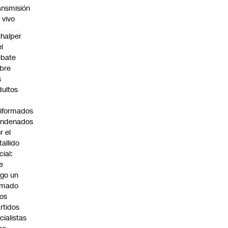
ansmisión
 vivo
halper
el
ebate
bre
s
dultos
iformados
ondenados
r el
tallido
cial:
e
go un
amado
los
rtidos
icialistas