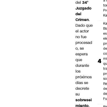
a 
del
34°
to
Juzgado
Pr
del
Ka
Crimen
.
Ka
Dado que
Bi
el actor
es
no fue
el
procesad
pr
o, se
d
co
espera
mi
que
q
durante
tr
los
pr
próximos
so
días se
Re
decrete
de
de
su
Fu
sobresei
miento
.
Bi