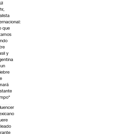
úl
hr,
alista
ternacional:
o que
tamos
endo
tre
sil y
gentina
 un
iebre
e
mará
stante
empo"
fluencer
exicano
uere
leado
rante