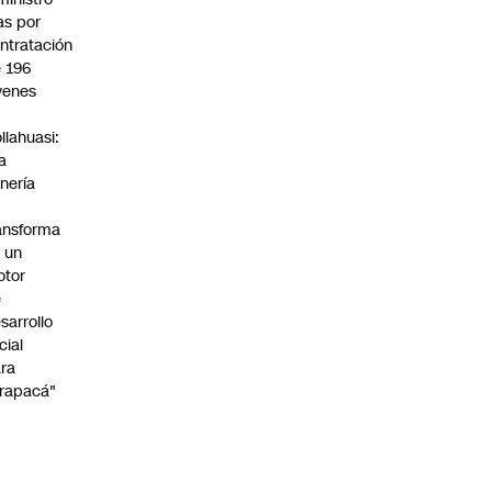
s por
ntratación
 196
venes
n
llahuasi:
a
nería
ansforma
 un
otor
e
sarrollo
cial
ra
rapacá"