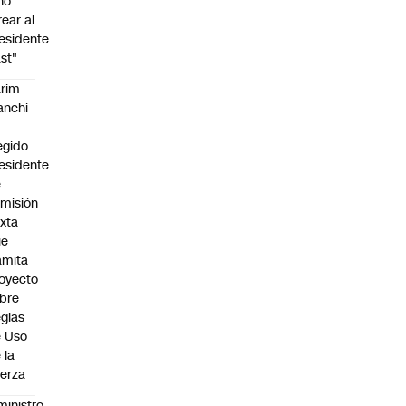
no
rear al
esidente
st"
rim
anchi
egido
esidente
e
misión
xta
ue
amita
oyecto
bre
glas
 Uso
 la
erza
ministro