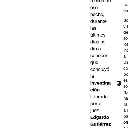
meses de
tr
ese
en
hecho,
Sc
durante
y 
las
d
últimos
so
días se
lo
dio a
in
conocer
a
que
un
c
concluyó
po
la
es
investiga
so
ción
"L
liderada
ha
por el
ll
juez
a 
pa
Edgardo
of
Gutiérrez