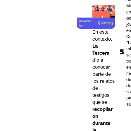
Ma
co
Lea el
de
powered
jó
artículo
by
e
En este
Co
contexto,
"L
La
mi
Tercera
se
dio a
tr
conocer
en
m
parte de
d
los relatos
de
de
so
testigos
pa
que se
Ta
recopilar
on
durante
la