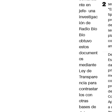
se
nte en
"E
jefe- una
ti
investigac
pr
ión de
d
Radio Bío
se
Bío
pl
obtuvo
c
an
estos
document
De
os
Es
mediante
da
pr
Ley de
m
Transpare
c
ncia para
pr
contrastar
d
los con
Co
otras
A
bases de
a 