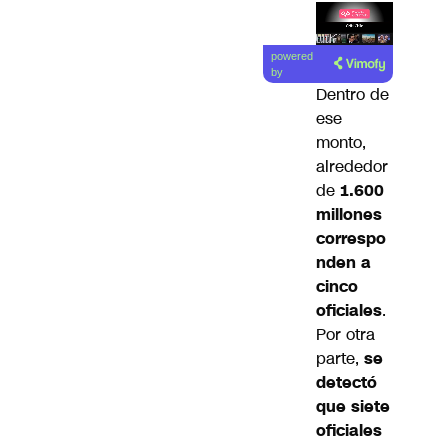
Lea el
powered
artículo
by
Dentro de
ese
monto,
alrededor
de
1.600
millones
correspo
nden a
cinco
oficiales
.
Por otra
parte,
se
detectó
que siete
oficiales