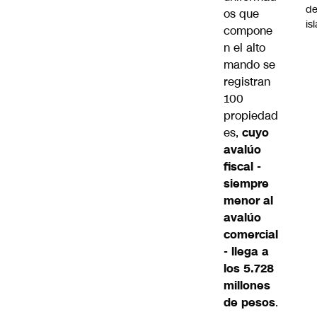
de
os que
is
compone
n el alto
mando se
registran
100
propiedad
es,
cuyo
avalúo
fiscal -
siempre
menor al
avalúo
comercial
- llega a
los 5.728
millones
de pesos
.