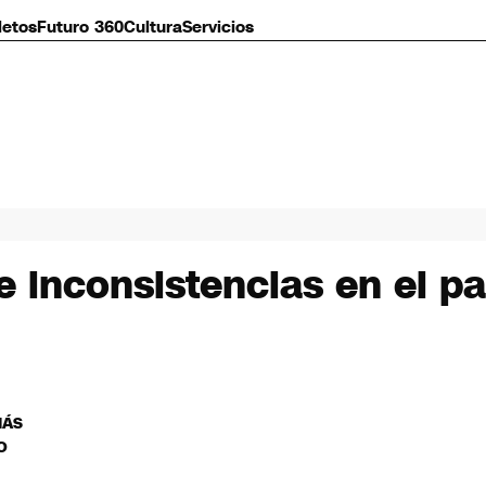
letos
Futuro 360
Cultura
Servicios
 inconsistencias en el pa
MÁS
O