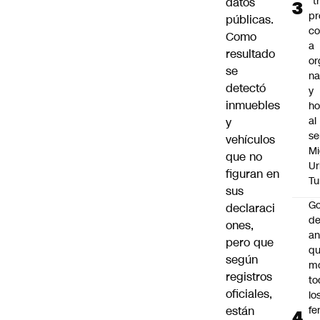
“t
datos
pr
públicas.
c
Como
a
resultado
or
se
na
detectó
y
inmuebles
h
al
y
se
vehículos
Mi
que no
Ur
figuran en
Tu
sus
Go
declaraci
de
ones,
an
pero que
q
según
m
registros
to
oficiales,
lo
están
fe