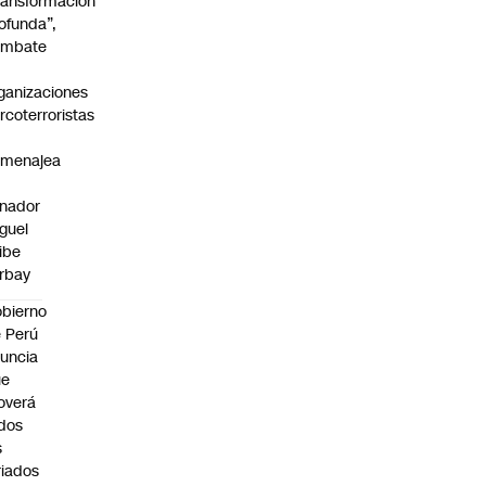
ransformación
ofunda”,
ombate
ganizaciones
rcoterroristas
omenajea
nador
guel
ibe
rbay
bierno
 Perú
uncia
ue
overá
dos
s
riados