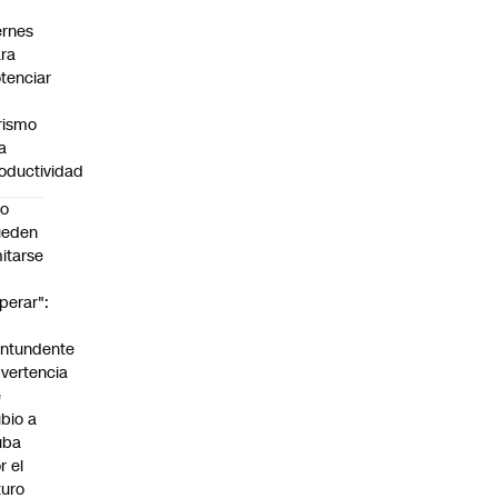
ernes
ra
tenciar
rismo
la
oductividad
No
ueden
mitarse
perar":
a
ntundente
vertencia
e
bio a
uba
r el
turo