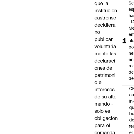
que la
Se
es
institución
ha
castrense
-1
decidiera
Me
no
em
publicar
al
voluntaria
po
mente las
he
en
declaraci
re
ones de
de
patrimoni
de
o e
C
intereses
cu
de su alto
in
mando -
q
solo es
b
obligación
de
para el
fe
comanda
el