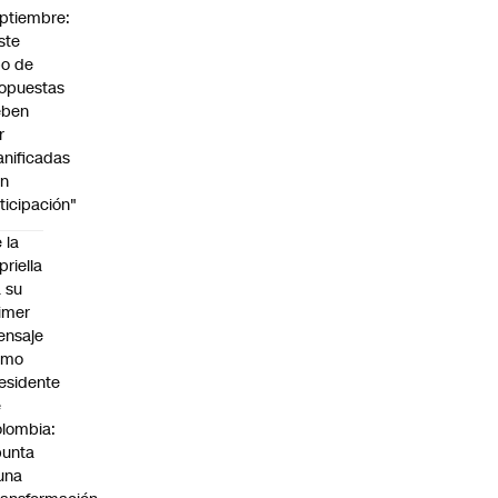
ptiembre:
ste
po de
opuestas
eben
r
anificadas
on
ticipación"
 la
priella
 su
imer
ensaje
omo
esidente
e
lombia:
punta
una