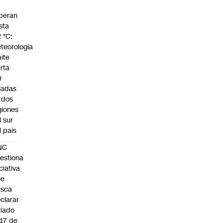
peran
sta
2 °C:
teorología
ite
erta
r
ladas
 dos
giones
l sur
l país
NC
estiona
iciativa
ue
usca
clarar
riado
 17 de