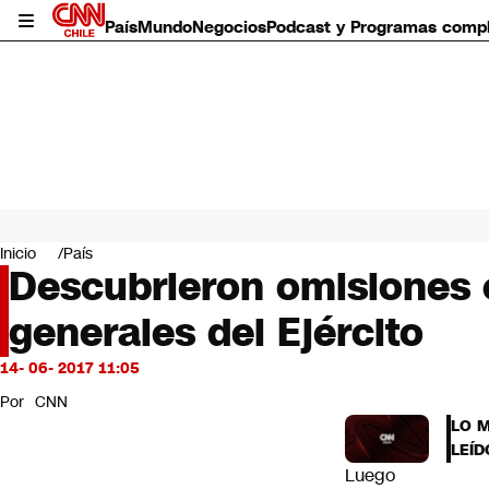
País
Mundo
Negocios
Podcast y Programas comp
País
Mundo
Inicio
País
Negocios
Descubrieron omisiones e
Deportes
generales del Ejército
Programas completos
Cultura
Servicios
14- 06- 2017 11:05
Bits
Por
CNN
CNN Data
LO 
CNN tiempo
LEÍD
Futuro 360
Luego
Opinión