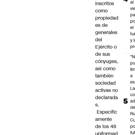
al
inscritos
vi
como
pa
propiedad
po
es de
el
generales
tu
del
y 
Ejército o
pr
de sus
"
cónyuges,
p
asi como
li
también
a
es
sociedad
L
activas no
co
declarada
ad
s.
d
Específic
Ru
amente
C
de los 48
po
fu
uniformad