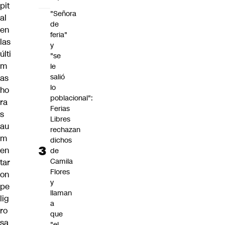
pit
"Señora
al
de
en
feria"
las
y
últi
"se
m
le
salió
as
lo
ho
poblacional":
ra
Ferias
s
Libres
au
rechazan
m
dichos
en
de
Camila
tar
Flores
on
y
pe
llaman
lig
a
ro
que
sa
"el