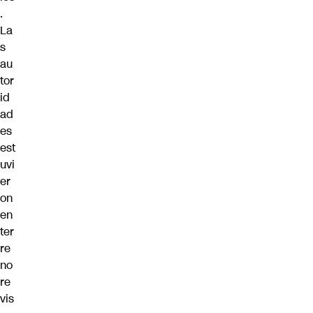
.
La
s
au
tor
id
ad
es
est
uvi
er
on
en
ter
re
no
re
vis