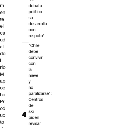
m
debate
político
en
se
te
desarrolle
el
con
ca
respeto"
ud
"Chile
al
debe
de
convivir
l
con
rio
la
M
nieve
ap
y
oc
no
paralizarse":
ho.
Centros
Pr
de
od
ski
uc
piden
to
revisar