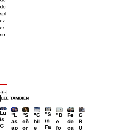
de
spl
az
ar
se.
LEE TAMBIÉN
Lu
"S
"L
"S
"C
"D
Fe
C
is
in
as
eñ
hil
e
de
R
C
Fa
ap
or
e
fo
ca
U