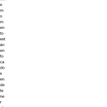
e
m
o
m
en
to
est
án
en
fo
ca
do
s
en
de
te
ne
r