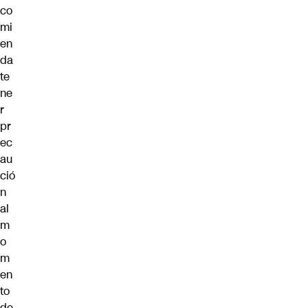
co
mi
en
da
te
ne
r
pr
ec
au
ció
n
al
m
o
m
en
to
de