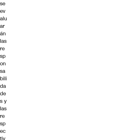
se
ev
alu
ar
án
las
re
sp
on
sa
bili
da
de
s y
las
re
sp
ec
tiv