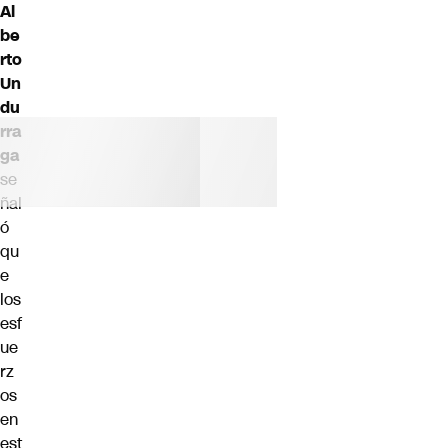
Al
be
rto
Un
du
rra
ga
se
ñal
ó
qu
e
los
esf
ue
rz
os
en
est