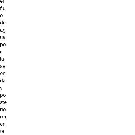
el
fluj
o
de
ag
ua
po
r
la
av
eni
da
y
po
ste
rio
rm
en
te