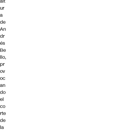
alt
ur
a
de
An
dr
és
Be
llo,
pr
ov
oc
an
do
el
co
rte
de
la