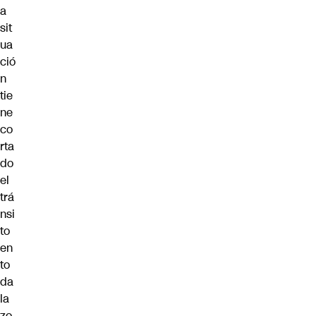
a
sit
ua
ció
n
tie
ne
co
rta
do
el
trá
nsi
to
en
to
da
la
zo