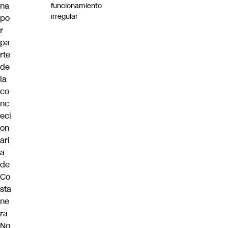
na
funcionamiento
irregular
po
r
pa
rte
de
la
co
nc
eci
on
ari
a
de
Co
sta
ne
ra
No