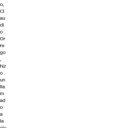
o,
Cl
au
di
o
Or
re
go
,
hiz
o
un
lla
m
ad
o
a
la
ciu