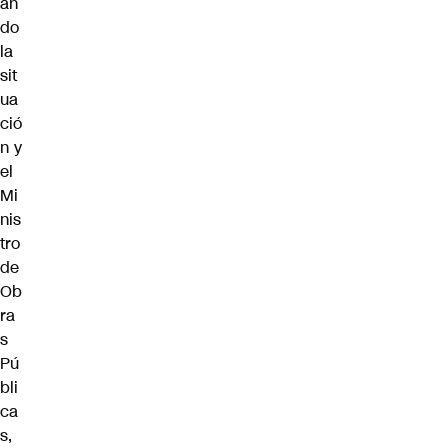
an
do
la
sit
ua
ció
n y
el
Mi
nis
tro
de
Ob
ra
s
Pú
bli
ca
s,