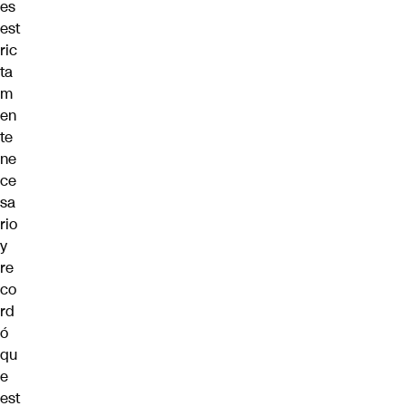
es
est
ric
ta
m
en
te
ne
ce
sa
rio
y
re
co
rd
ó
qu
e
est