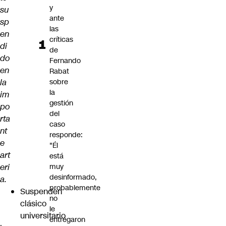
y
su
ante
sp
las
en
críticas
di
de
do
Fernando
en
Rabat
la
sobre
la
im
gestión
po
del
rta
caso
nt
responde:
e
"Él
art
está
eri
muy
desinformado,
a.
probablemente
Suspenden
no
clásico
le
universitario
entregaron