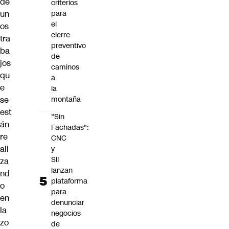
de
criterios
un
para
el
os
cierre
tra
preventivo
ba
de
jos
caminos
qu
a
e
la
se
montaña
est
"Sin
án
Fachadas":
re
CNC
ali
y
SII
za
lanzan
nd
plataforma
o
para
en
denunciar
la
negocios
zo
de