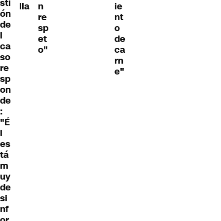
sti
lla
n
ie
ón
re
nt
de
sp
o
l
et
de
ca
o"
ca
so
rn
re
e"
sp
on
de
:
"É
l
es
tá
m
uy
de
si
nf
or