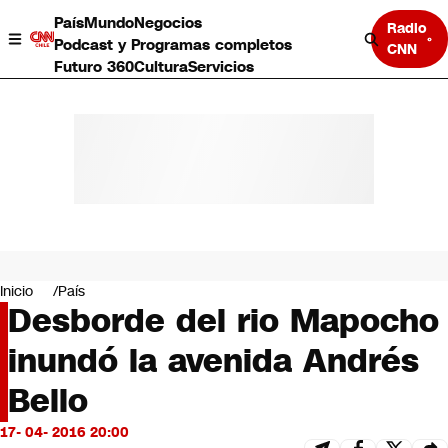
País
Mundo
Negocios
Radio
Podcast y Programas completos
CNN
Futuro 360
Cultura
Servicios
País
Mundo
Negocios
Inicio
País
Desborde del rio Mapocho
Deportes
Programas completos
inundó la avenida Andrés
Cultura
Servicios
Bello
Bits
CNN Data
17- 04- 2016 20:00
CNN tiempo