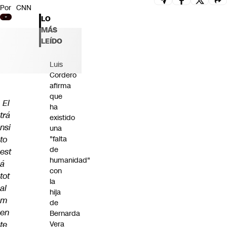
Por
CNN
Futuro 360
LO
Opinión
MÁS
LEÍDO
Luis
Cordero
afirma
que
El
ha
trá
existido
nsi
una
to
"falta
de
est
humanidad"
á
con
tot
la
al
hija
m
de
en
Bernarda
te
Vera