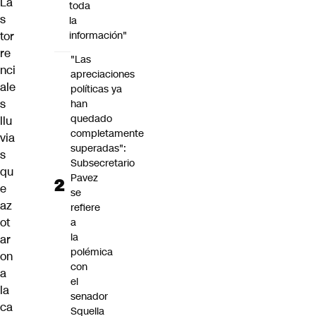
La
toda
s
la
tor
información"
re
"Las
nci
apreciaciones
ale
políticas ya
s
han
quedado
llu
completamente
via
superadas":
s
Subsecretario
qu
Pavez
e
se
az
refiere
ot
a
la
ar
polémica
on
con
a
el
la
senador
ca
Squella