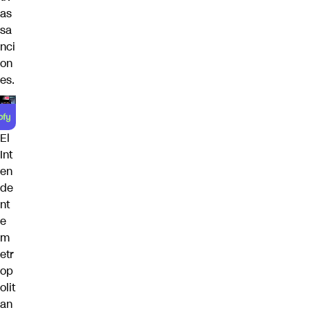
as
sa
nci
on
es.
El
Int
en
de
nt
e
m
etr
op
olit
an