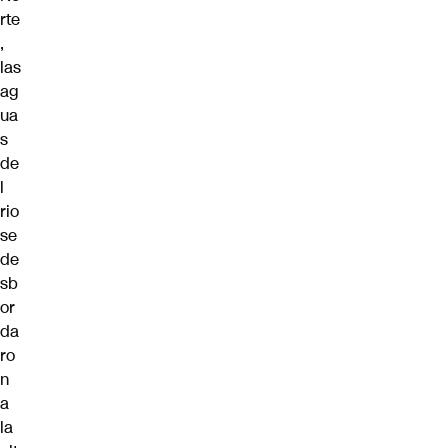
rte
,
las
ag
ua
s
de
l
rio
se
de
sb
or
da
ro
n
a
la