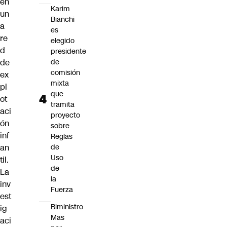
en
Karim
un
Bianchi
a
es
re
elegido
d
presidente
de
de
comisión
ex
mixta
pl
que
ot
tramita
aci
proyecto
ón
sobre
inf
Reglas
an
de
Uso
til.
de
La
la
inv
Fuerza
est
Biministro
ig
Mas
aci