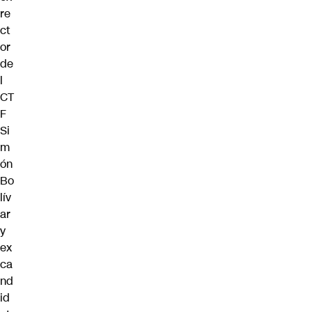
re
ct
or
de
l
CT
F
Si
m
ón
Bo
lív
ar
y
ex
ca
nd
id