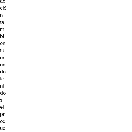
ac
ció
n
ta
m
bi
én
fu
er
on
de
te
ni
do
s
el
pr
od
uc