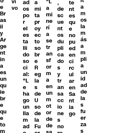
it
tr
vi
"L
ad
a
,
te
a
e
vo
a
os
mi
de
nt
m
Br
mi
po
ta
sc
es
os
as
ne
r
pr
ue
qu
la
il
rí
el
oy
nt
e
m
y
a
es
ec
os
no
ás
Ar
se
ta
to
du
pu
a
ge
tr
lli
so
pli
ed
m
nt
an
do
br
ca
en
pli
in
sf
so
e
do
ci
a
a
or
ci
R
s
rc
un
es
m
al:
eg
y
ul
id
un
a
"L
la
tr
ar
ad
qu
en
e
s
an
en
de
ie
un
ha
de
sa
Sa
la
br
m
go
U
cc
nt
s
e
ot
un
so
io
ia
fu
qu
or
lla
de
ne
go
er
e
de
m
la
s
za
to
de
ad
Fu
no
s
m
sa
o
er
re