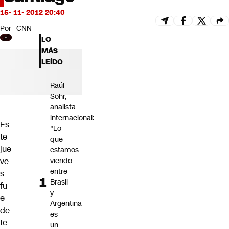
Futuro 360
15- 11- 2012 20:40
Opinión
Por
CNN
LO
MÁS
LEÍDO
Raúl
Sohr,
analista
internacional:
Es
"Lo
te
que
jue
estamos
ve
viendo
entre
s
Brasil
fu
y
e
Argentina
de
es
te
un