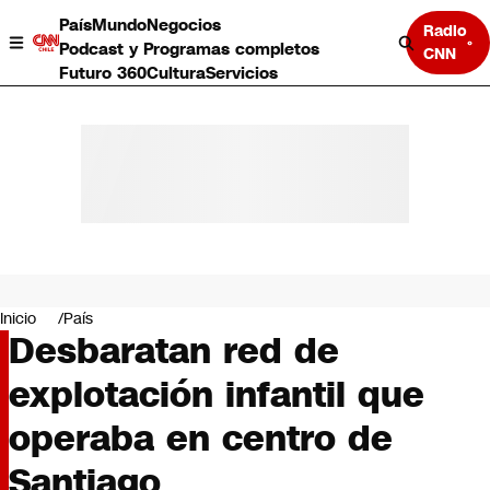
País
Mundo
Negocios
Radio
Podcast y Programas completos
CNN
Futuro 360
Cultura
Servicios
País
Mundo
Negocios
Inicio
País
Desbaratan red de
Deportes
Programas completos
explotación infantil que
Cultura
Servicios
operaba en centro de
Bits
CNN Data
Santiago
CNN tiempo