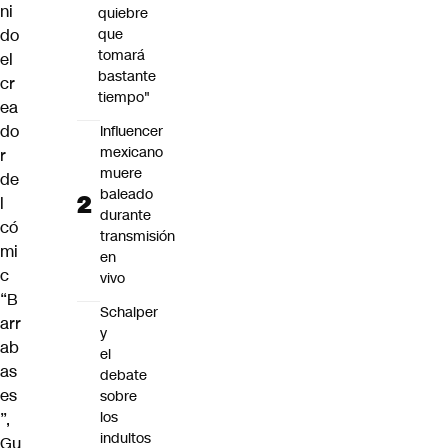
ni
quiebre
do
que
tomará
el
bastante
cr
tiempo"
ea
do
Influencer
mexicano
r
muere
de
baleado
l
durante
có
transmisión
mi
en
c
vivo
“B
Schalper
arr
y
ab
el
as
debate
es
sobre
los
”,
indultos
Gu