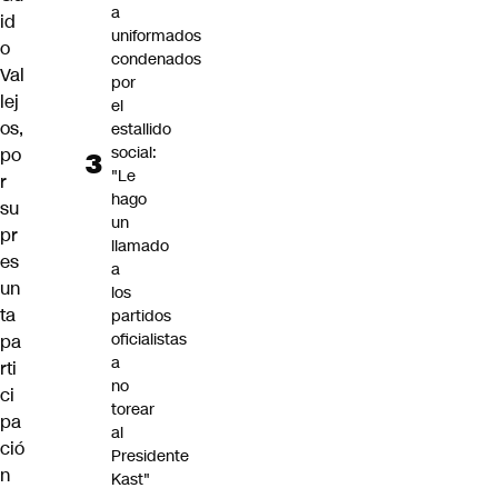
a
id
uniformados
o
condenados
Val
por
lej
el
os,
estallido
social:
po
"Le
r
hago
su
un
pr
llamado
es
a
un
los
ta
partidos
oficialistas
pa
a
rti
no
ci
torear
pa
al
ció
Presidente
n
Kast"