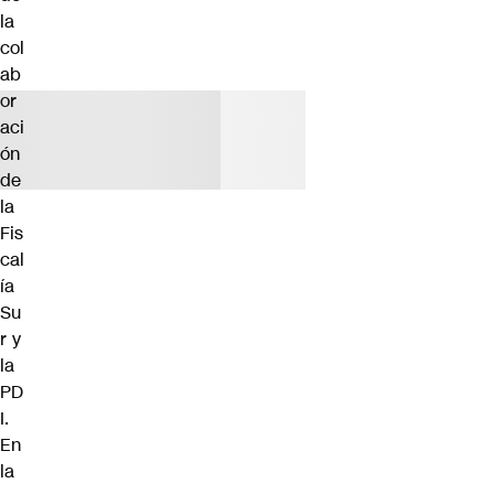
la
col
ab
or
aci
ón
de
la
Fis
cal
ía
Su
r y
la
PD
I.
En
la