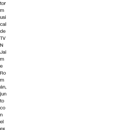
tor
m
usi
cal
de
TV
N
Jai
m
e
Ro
m
án,
jun
to
co
n
el
ex