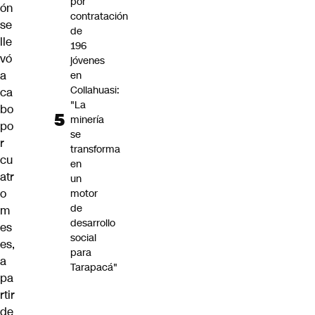
por
ón
contratación
se
de
lle
196
vó
jóvenes
a
en
Collahuasi:
ca
"La
bo
minería
po
se
r
transforma
cu
en
atr
un
o
motor
de
m
desarrollo
es
social
es,
para
a
Tarapacá"
pa
rtir
de