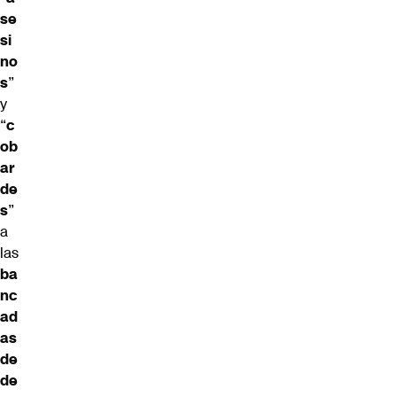
se
si
no
s
”
y
“
c
ob
ar
de
s
”
a
las
ba
nc
ad
as
de
de