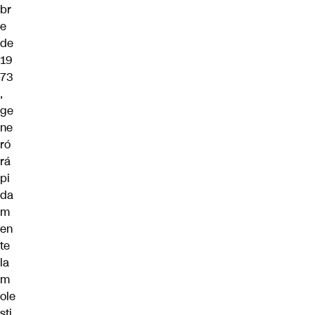
br
e
de
19
73
,
ge
ne
ró
rá
pi
da
m
en
te
la
m
ole
sti