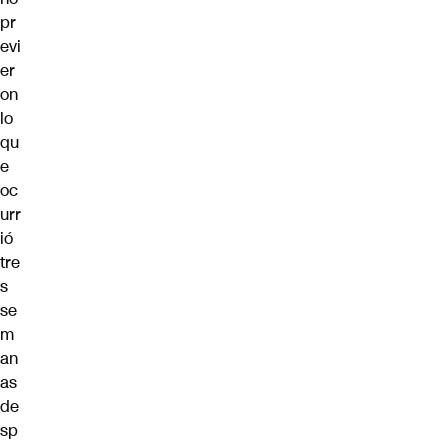
pr
evi
er
on
lo
qu
e
oc
urr
ió
tre
s
se
m
an
as
de
sp