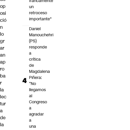
francamente
op
un
retroceso
osi
importante"
ció
n
Daniel
lo
Manouchehri
gr
(PS)
responde
ar
a
an
crítica
ap
de
ro
Magdalena
ba
Piñera:
r
“No
la
llegamos
al
lec
Congreso
tur
a
a
agradar
de
a
la
una