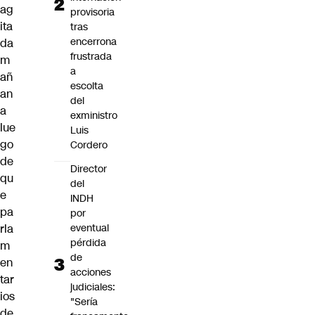
ag
provisoria
ita
tras
encerrona
da
frustrada
m
a
añ
escolta
an
del
a
exministro
lue
Luis
go
Cordero
de
Director
qu
del
e
INDH
pa
por
eventual
rla
pérdida
m
de
en
acciones
tar
judiciales:
ios
"Sería
de