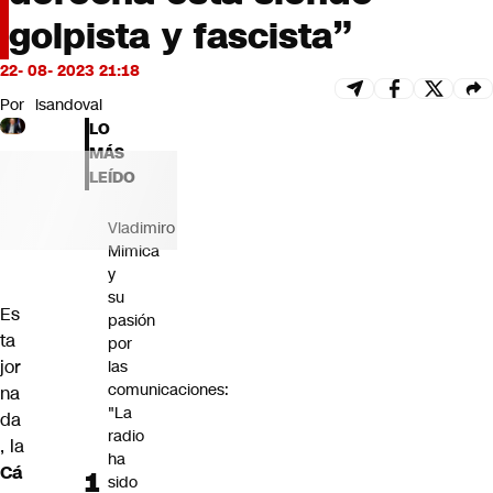
Futuro 360
golpista y fascista”
Opinión
22- 08- 2023 21:18
Por
lsandoval
LO
MÁS
LEÍDO
Vladimiro
Mimica
y
su
Es
pasión
ta
por
jor
las
comunicaciones:
na
"La
da
radio
, la
ha
Cá
sido