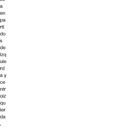
a
en
pa
rti
do
s
de
izq
uie
rd
a y
ce
ntr
oiz
qu
ier
da
,