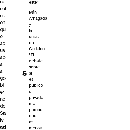
re
élite”
sol
Iván
uci
Arriagada
ón
y
qu
la
e
crisis
de
ac
Codelco:
us
"El
ab
debate
a
sobre
al
si
go
es
bi
público
o
er
privado
no
me
de
parece
Sa
que
lv
es
ad
menos