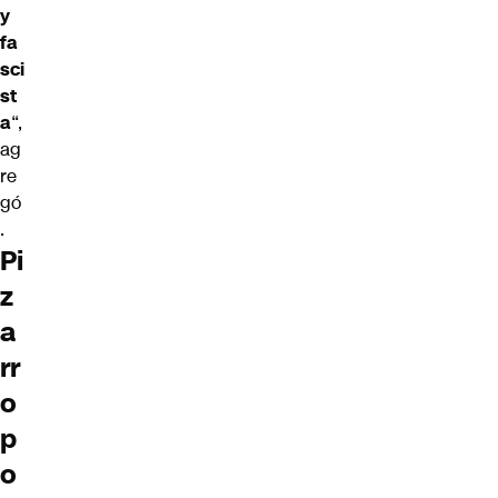
y
fa
sci
st
a
“,
ag
re
gó
.
Pi
z
a
rr
o
p
o