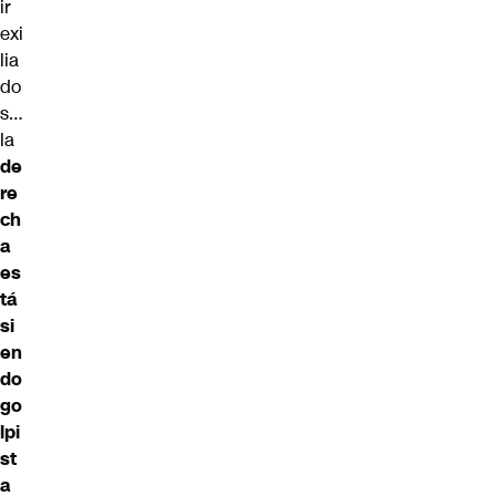
ir
exi
lia
do
s…
la
de
re
ch
a
es
tá
si
en
do
go
lpi
st
a