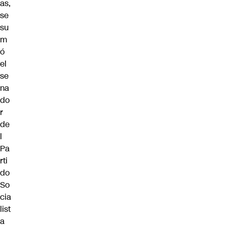
as,
se
su
m
ó
el
se
na
do
r
de
l
Pa
rti
do
So
cia
list
a