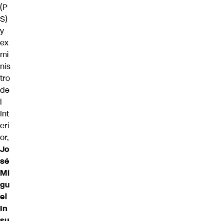
(P
S)
y
ex
mi
nis
tro
de
l
Int
eri
or,
Jo
sé
Mi
gu
el
In
su