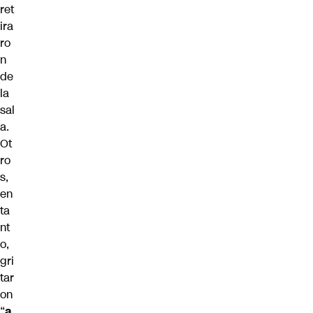
ret
ira
ro
n
de
la
sal
a.
Ot
ro
s,
en
ta
nt
o,
gri
tar
on
“
a