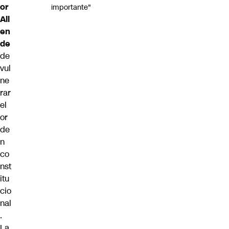
or
importante"
All
en
de
de
vul
ne
rar
el
or
de
n
co
nst
itu
cio
nal
.
La