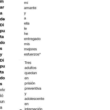
m
mi
ar
amante
a
y
a
de
ella
Di
le
pu
he
ta
entregado
do
mis
s
mejores
y
esfuerzos"
Di
Tres
pu
adultos
ta
quedan
do
en
prisión
s
preventiva
viv
y
ió
adolescente
un
en
a
internación