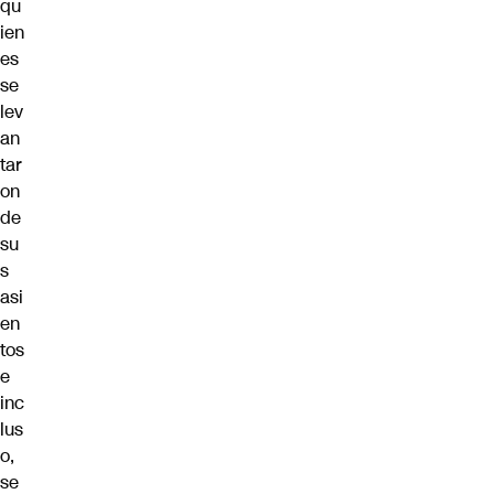
qu
ien
es
se
lev
an
tar
on
de
su
s
asi
en
tos
e
inc
lus
o,
se