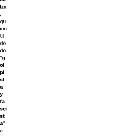
lza
,
qu
ien
til
dó
de
“
g
ol
pi
st
a
y
fa
sci
st
a
”
a