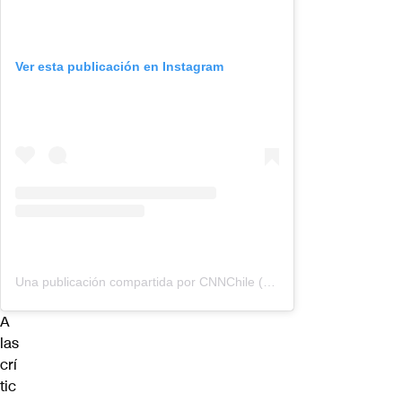
Ver esta publicación en Instagram
Una publicación compartida por CNNChile (@cnnchile)
A
las
crí
tic