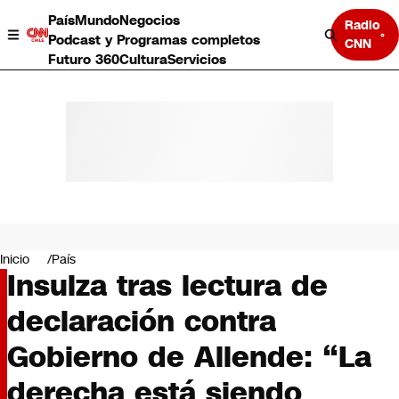
País
Mundo
Negocios
Radio
Podcast y Programas completos
CNN
Futuro 360
Cultura
Servicios
País
Mundo
Negocios
Inicio
País
Insulza tras lectura de
Deportes
Programas completos
declaración contra
Cultura
Servicios
Gobierno de Allende: “La
Bits
CNN Data
derecha está siendo
CNN tiempo