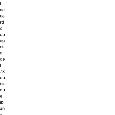
l
ac
ue
rd
o
de
ag
ost
o
de
l
73
de
cía
qu
e
ib
an
a