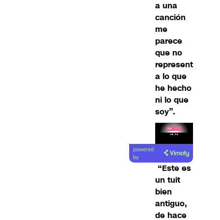
a una
canción
me
parece
que no
represent
a lo que
he hecho
ni lo que
soy”.
Lea el
powered
artículo
by
“Este es
un tuit
bien
antiguo,
de hace