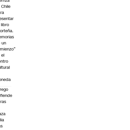
erriza
 Chile
ra
esentar
 libro
orteña.
emorias
 un
mienzo”
 el
ntro
ltural
a
oneda
rego
fiende
ras
n
aza
lia
as