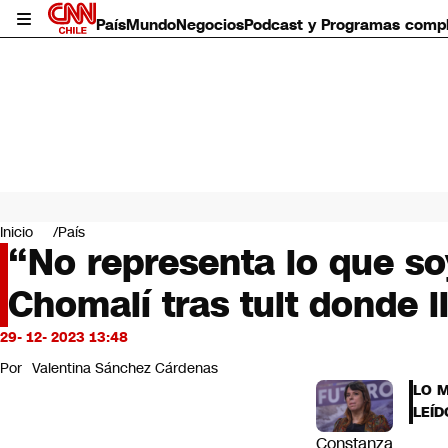
País
Mundo
Negocios
Podcast y Programas comp
País
Mundo
Inicio
País
Negocios
“No representa lo que s
Deportes
Chomalí tras tuit donde 
Programas completos
Cultura
Servicios
29- 12- 2023 13:48
Bits
Por
Valentina Sánchez Cárdenas
CNN Data
LO 
CNN tiempo
LEÍD
Futuro 360
Constanza
Opinión