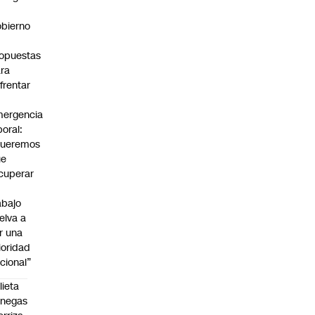
bierno
0
opuestas
ra
frentar
ergencia
boral:
Queremos
ue
cuperar
abajo
elva a
r una
ioridad
cional”
lieta
enegas