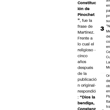
at
Constituc
en
ión de
pa
Pinochet
pr
”
, fue la
su
frase de
“N
M
Martínez.
de
Frente a
co
lo cual el
en
religioso -
Ce
cinco
Cu
años
L
después
M
de la
Or
publicació
de
n original-
ob
respondió
e
Pl
:
“Dios la
Ita
bendiga,
tr
Constanz