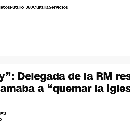
letos
Futuro 360
Cultura
Servicios
oy”: Delegada de la RM re
llamaba a “quemar la Igle
MÁS
O