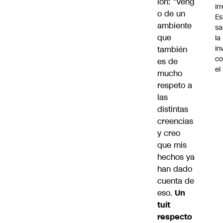
ión: “Veng
ir
o de un
Es
ambiente
sa
que
la
in
también
co
es de
el
mucho
respeto a
las
distintas
creencias
y creo
que mis
hechos ya
han dado
cuenta de
eso.
Un
tuit
respecto