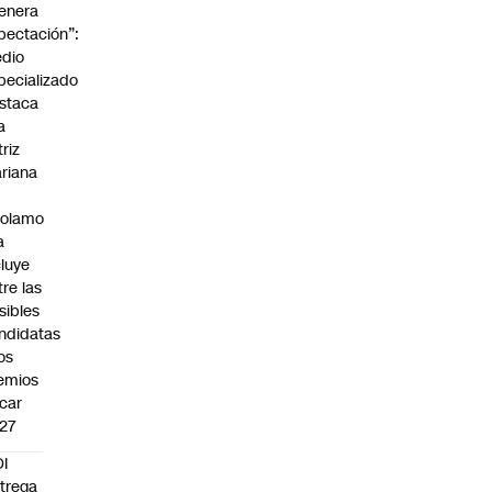
enera
pectación”:
dio
pecializado
staca
a
triz
riana
rolamo
a
cluye
tre las
sibles
ndidatas
los
emios
car
27
I
trega