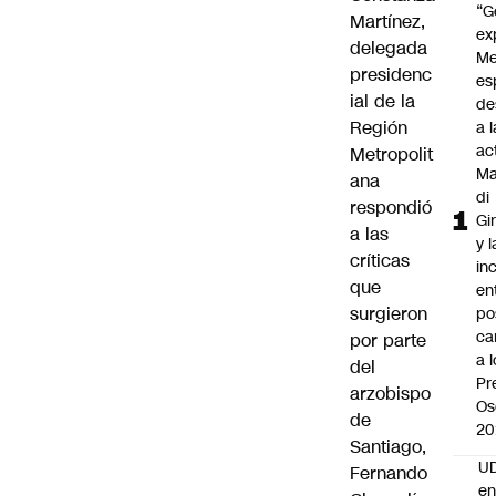
“G
Martínez
,
ex
delegada
Me
presidenc
es
ial de la
de
Región
a l
ac
Metropolit
Ma
ana
di
respondió
Gi
a las
y l
críticas
in
que
en
surgieron
po
ca
por parte
a 
del
Pr
arzobispo
Os
de
20
Santiago,
UD
Fernando
en