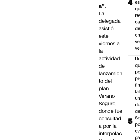
es
a”.
q
La
re
delegada
ca
asistió
d
e
este
ve
viernes a
ve
la
actividad
U
qu
de
po
lanzamien
pr
to del
fi
plan
fa
Verano
u
Seguro,
de
donde fue
de
Se
consultad
po
a por la
ev
interpelac
ga