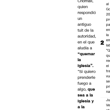
Chomalí
,
al
quien
Go
respondió
2
un
pr
antiguo
pa
en
tuit de la
la
autoridad,
em
en el que
la
aludía a
“
“quemar
q
la
re
Iglesia”.
el
tr
“Si quiero
vu
prenderle
se
fuego a
pr
algo,
que
na
sea a la
Ju
Iglesia y
V
a la