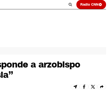
Radio CNN
sponde a arzobispo
sia”