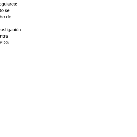
regulares:
to se
be de
vestigación
ntra
 PDG