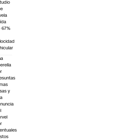
tudio
ue
vela
ída
e 67%
n
locidad
hicular
na
erella
r
esuntas
rmas
lsas y
na
nuncia
l
rvel
r
entuales
stos