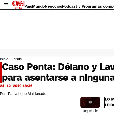
País
Mundo
Negocios
Podcast y Programas comp
País
Mundo
Inicio
País
Negocios
Caso Penta: Délano y Lav
Deportes
para asentarse a ninguna
Programas completos
Cultura
Servicios
24- 12- 2019 18:36
Bits
Por
Paula Lepe Maldonado
CNN Data
LO 
CNN tiempo
LEÍD
Futuro 360
Luego de
Opinión