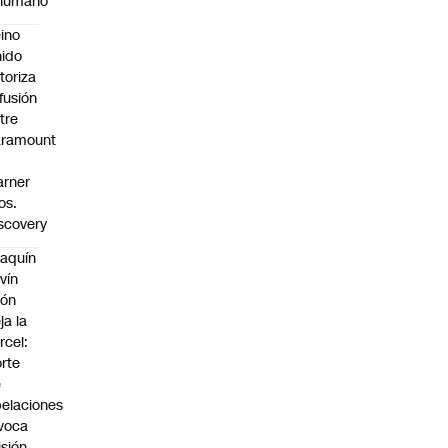
nhumano”
ino
ido
toriza
 fusión
tre
aramount
rner
os.
scovery
aquín
vín
eón
ja la
rcel:
rte
e
elaciones
voca
isión