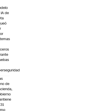
n
delo
 IA de
ta
queó
r
ror
stemas
rceros
rante
uebas
berseguridad
as
eno de
cienda,
bierno
ntiene
031
omo