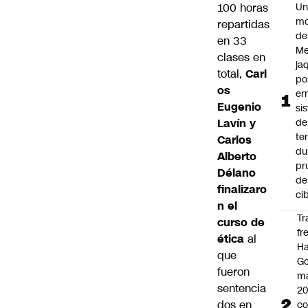
100 horas
U
mo
repartidas
de
en 33
Me
clases en
ja
total,
Carl
po
os
er
Eugenio
si
Lavín y
de
te
Carlos
du
Alberto
pr
Délano
de
finalizaro
ci
n el
Tr
curso de
fr
ética
al
Ha
que
Go
fueron
ma
sentencia
2
dos en
c