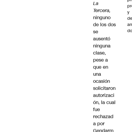
La
pr
Tercera
,
y
ninguno
de
de los dos
ar
do
se
ausentó
ninguna
clase,
pese a
que en
una
ocasión
solicitaron
autorizaci
ón, la cual
fue
rechazad
a por
Gendarm