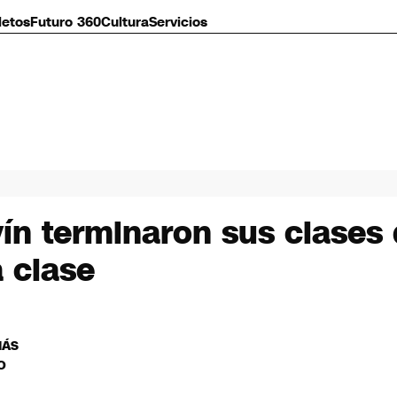
letos
Futuro 360
Cultura
Servicios
ín terminaron sus clases 
 clase
MÁS
O