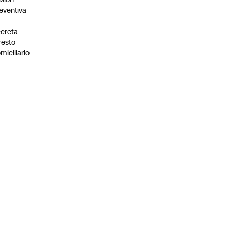
eventiva
creta
resto
miciliario