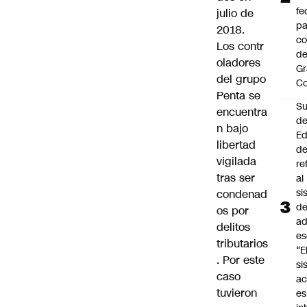
fe
julio de
pa
2018.
co
Los contr
de
oladores
Gr
del grupo
C
Penta se
Su
encuentra
d
n bajo
Ed
libertad
de
vigilada
re
tras ser
al
si
condenad
d
os por
ad
delitos
es
tributarios
“E
. Por este
si
caso
ac
tuvieron
es