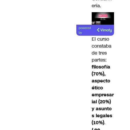
ería.
Lea el
powered
artículo
by
El curso
constaba
de tres
partes:
filosofía
(70%),
aspecto
ético
empresar
ial (20%)
y asunto
s legales
(10%)
.
Lee