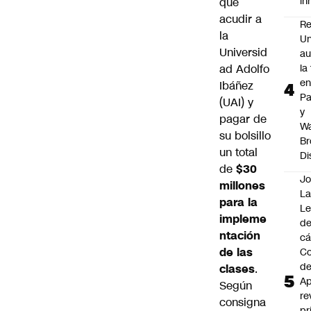
i
que
acudir a
Re
la
Un
Universid
au
ad Adolfo
la
en
Ibáñez
P
(UAI) y
y
pagar de
Wa
su bolsillo
Br
un total
Di
de
$30
Jo
millones
La
para la
L
impleme
de
ntación
cá
de las
Co
d
clases
.
Ap
Según
re
consigna
pr