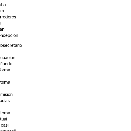
cha
ra
rredores
l
an
oncepción
bsecretario
e
ucación
fiende
forma
stema
e
misión
colar:
l
stema
tual
 casi