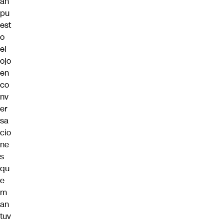
an
pu
est
o
el
ojo
en
co
nv
er
sa
cio
ne
s
qu
e
m
an
tuv