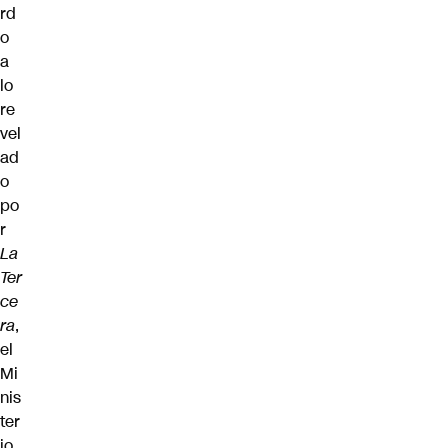
rd
o
a
lo
re
vel
ad
o
po
r
La
Ter
ce
ra
,
el
Mi
nis
ter
io