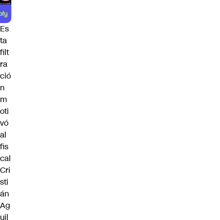
Es
ta
filt
ra
ció
n
m
oti
vó
al
fis
cal
Cri
sti
án
Ag
uil