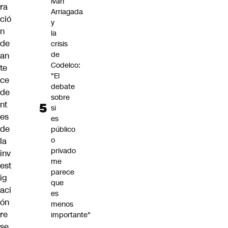
Iván
ra
Arriagada
ció
y
n
la
de
crisis
de
an
Codelco:
te
"El
ce
debate
de
sobre
nt
si
es
es
de
público
o
la
privado
inv
me
est
parece
ig
que
aci
es
ón
menos
re
importante"
se