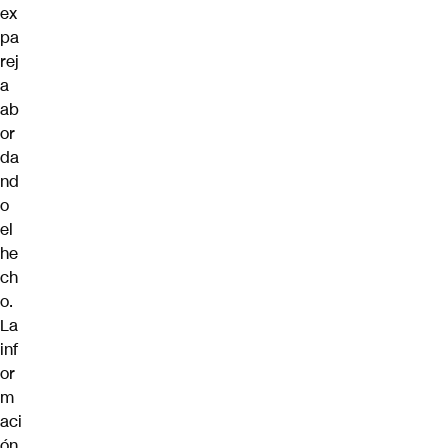
ex
pa
rej
a
ab
or
da
nd
o
el
he
ch
o.
La
inf
or
m
aci
ón