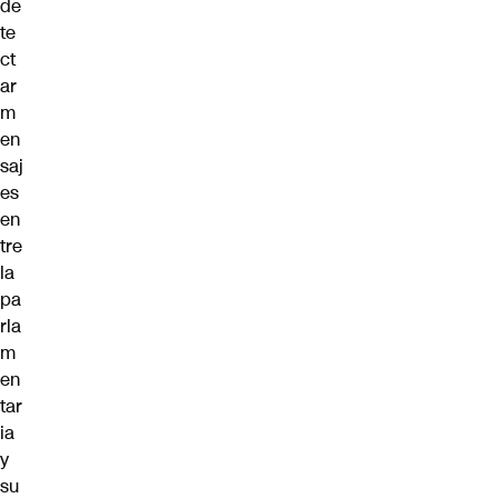
de
te
ct
ar
m
en
saj
es
en
tre
la
pa
rla
m
en
tar
ia
y
su