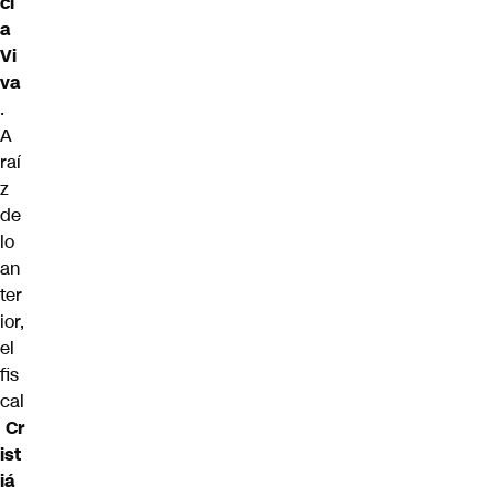
ci
a
Vi
va
.
A
raí
z
de
lo
an
ter
ior,
el
fis
cal
Cr
ist
iá