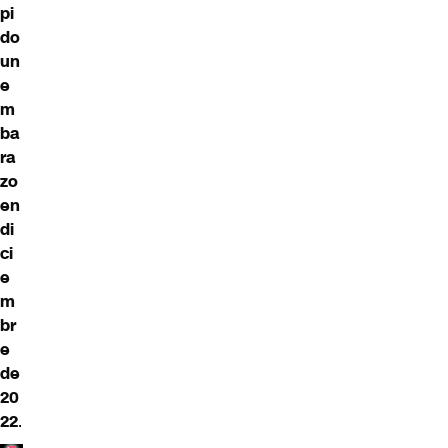
pi
do
un
e
m
ba
ra
zo
en
di
ci
e
m
br
e
de
20
22
.