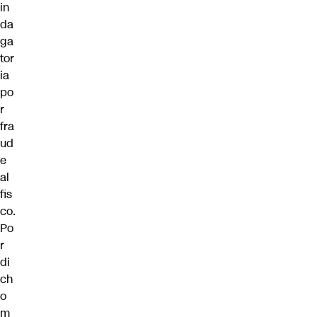
in
da
ga
tor
ia
po
r
fra
ud
e
al
fis
co.
Po
r
di
ch
o
m