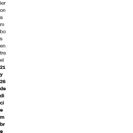
ier
on
a
m
bo
s
en
tre
el
21
y
26
de
di
ci
e
m
br
e