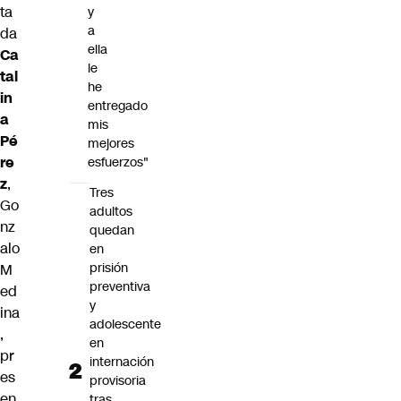
ta
y
a
da
ella
Ca
le
tal
he
in
entregado
a
mis
Pé
mejores
re
esfuerzos"
z
,
Tres
Go
adultos
nz
quedan
alo
en
prisión
M
preventiva
ed
y
ina
adolescente
,
en
pr
internación
es
provisoria
en
tras