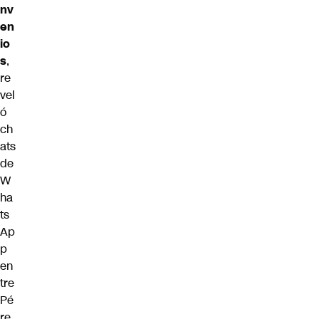
nv
en
io
s
,
re
vel
ó
ch
ats
de
W
ha
ts
Ap
p
en
tre
Pé
re