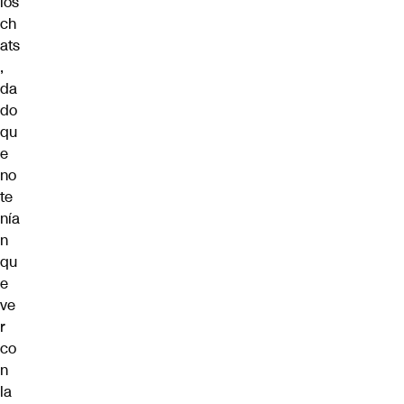
los
ch
ats
,
da
do
qu
e
no
te
nía
n
qu
e
ve
r
co
n
la