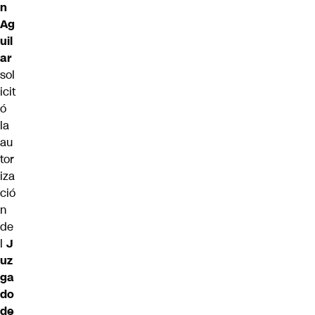
n
Ag
uil
ar
sol
icit
ó
la
au
tor
iza
ció
n
de
l
J
uz
ga
do
de