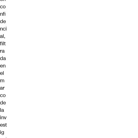
co
nfi
de
nci
al,
filt
ra
da
en
el
m
ar
co
de
la
inv
est
ig