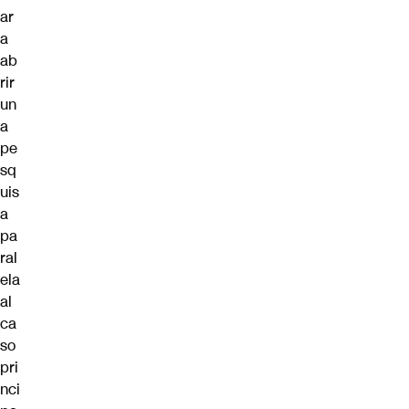
ar
a
ab
rir
un
a
pe
sq
uis
a
pa
ral
ela
al
ca
so
pri
nci