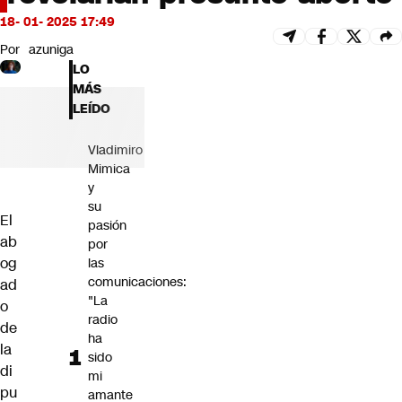
Futuro 360
18- 01- 2025 17:49
Opinión
Por
azuniga
LO
MÁS
LEÍDO
Vladimiro
Mimica
y
su
El
pasión
ab
por
og
las
comunicaciones:
ad
"La
o
radio
de
ha
la
sido
di
mi
pu
amante