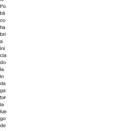
Pú
bli
co
ha
brí
a
ini
cia
do
la
in
da
ga
tor
ia
lue
go
de