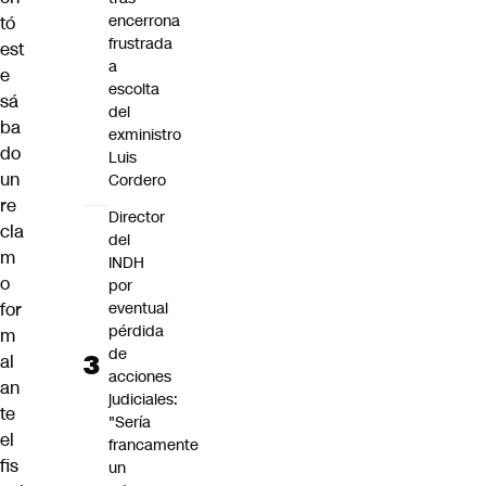
encerrona
tó
frustrada
est
a
e
escolta
sá
del
ba
exministro
do
Luis
un
Cordero
re
Director
cla
del
m
INDH
o
por
eventual
for
pérdida
m
de
al
acciones
an
judiciales:
te
"Sería
el
francamente
fis
un