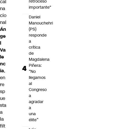
retroceso
cal
importante"
na
cio
Daniel
nal
Manouchehri
Án
(PS)
responde
ge
a
l
crítica
Va
de
le
Magdalena
nc
Piñera:
ia
,
“No
en
llegamos
al
re
Congreso
sp
a
ue
agradar
sta
a
a
una
la
élite”
filt