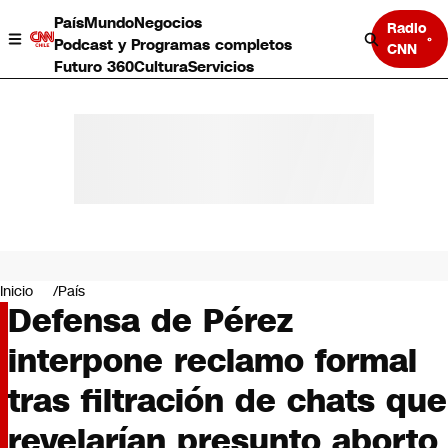
País
Mundo
Negocios
Radio
Podcast y Programas completos
CNN
Futuro 360
Cultura
Servicios
País
Mundo
Negocios
Inicio
País
Defensa de Pérez
Deportes
Programas completos
interpone reclamo formal
Cultura
Servicios
tras filtración de chats que
Bits
CNN Data
revelarían presunto aborto
CNN tiempo