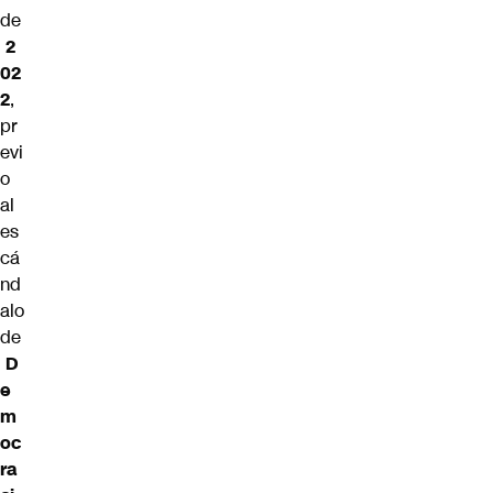
de
2
02
2
,
pr
evi
o
al
es
cá
nd
alo
de
D
e
m
oc
ra