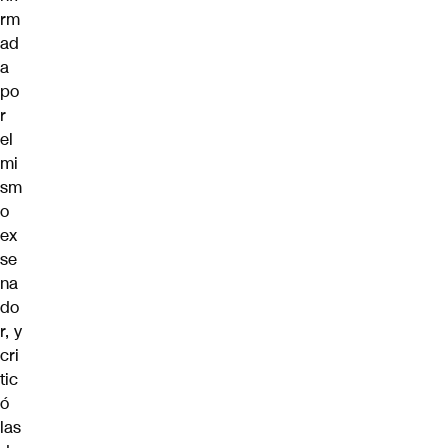
rm
ad
a
po
r
el
mi
sm
o
ex
se
na
do
r
, y
cri
tic
ó
las