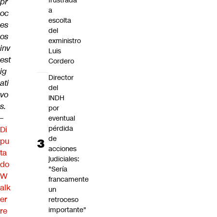
frustrada
pr
a
oc
escolta
es
del
os
exministro
inv
Luis
est
Cordero
ig
Director
ati
del
vo
INDH
s.
por
–
eventual
pérdida
Di
de
pu
acciones
ta
judiciales:
do
"Sería
W
francamente
alk
un
er
retroceso
importante"
re