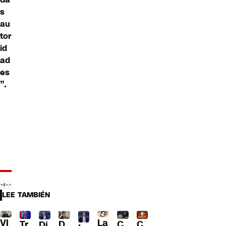
s
au
tor
id
ad
es
”.
LEE TAMBIÉN
Vl
La
Tr
D
C
C
Di