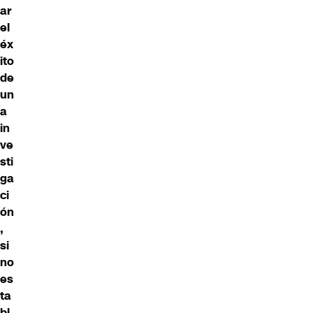
ar
el
éx
ito
de
un
a
in
ve
sti
ga
ci
ón
,
si
no
es
ta
bl