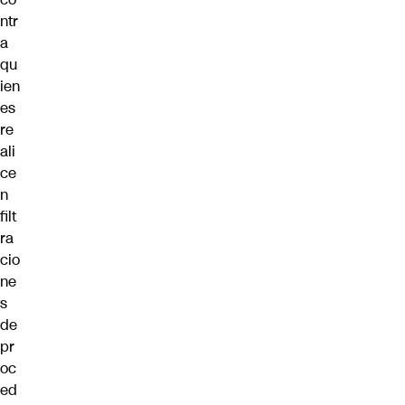
ntr
a
qu
ien
es
re
ali
ce
n
filt
ra
cio
ne
s
de
pr
oc
ed