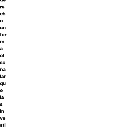
re
ch
o
en
for
m
a
el
se
ña
lar
qu
e
la
s
in
ve
sti