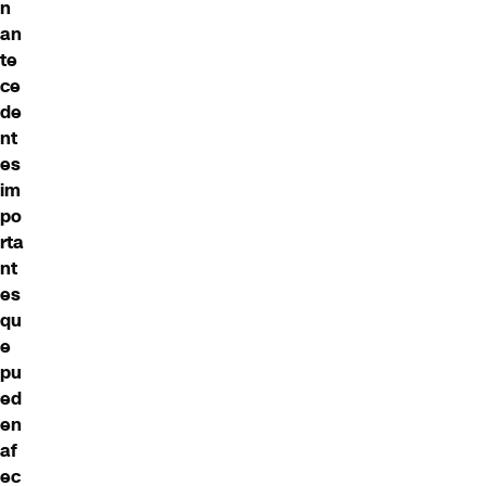
n
an
te
ce
de
nt
es
im
po
rta
nt
es
qu
e
pu
ed
en
af
ec