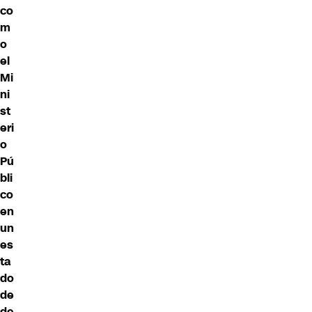
co
m
o
el
Mi
ni
st
eri
o
Pú
bli
co
en
un
es
ta
do
de
de