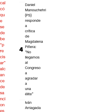
cal
Daniel
có
Manouchehri
qu
(PS)
e
responde
a
se
crítica
de
de
be
Magdalena
“p
Piñera:
re
“No
cis
llegamos
ar”
al
Congreso
alc
a
an
agradar
ce
a
de
una
sa
élite”
nci
Iván
on
Arriagada
es