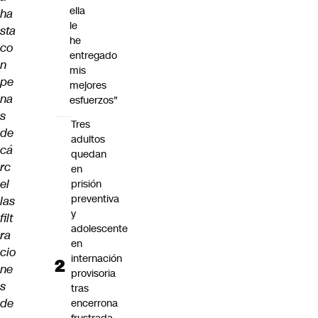
ella
ha
le
sta
he
co
entregado
n
mis
pe
mejores
na
esfuerzos"
s
Tres
de
adultos
cá
quedan
rc
en
el
prisión
preventiva
las
y
filt
adolescente
ra
en
cio
internación
ne
provisoria
s
tras
de
encerrona