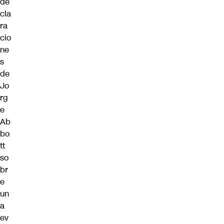
de
cla
ra
cio
ne
s
de
Jo
rg
e
Ab
bo
tt
so
br
e
un
a
ev