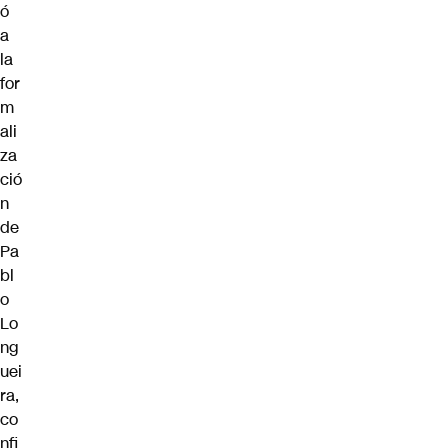
ó
a
la
for
m
ali
za
ció
n
de
Pa
bl
o
Lo
ng
uei
ra,
co
nfi