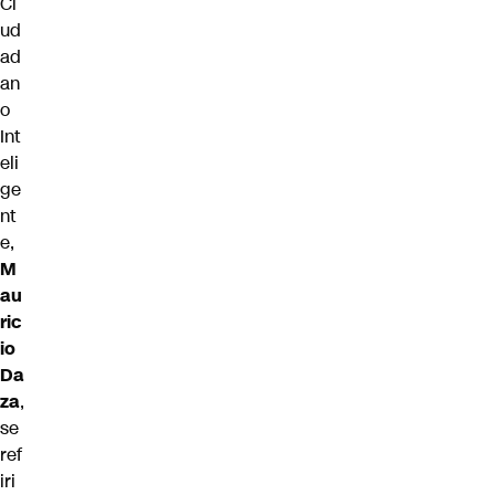
Ci
ud
ad
an
o
Int
eli
ge
nt
e,
M
au
ric
io
Da
za
,
se
ref
iri