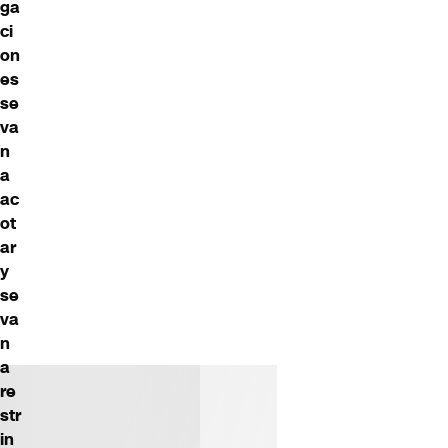
ga
ci
on
es
se
va
n
a
ac
ot
ar
y
se
va
n
a
re
str
in