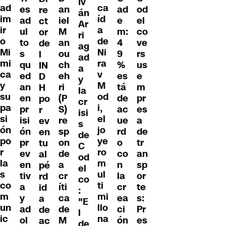
Iv
ad
ca
es
an
ad
od
re
án
im
íd
ad
iel
e
el
ct
Ar
ir
a
ul
M
m:
co
or
ri
o
de
to
an
4
ve
de
ag
Mi
Ni
s
ou
9
rs
l
ad
mi
ra
qu
ch
%
us
IN
a
ca
v
ed
eh
es
e
D
y
y
M
an
ri
tá
m
H
la
su
od
en
(P
de
pr
po
cr
pa
i,
pr
S)
ac
es
r
isi
si
el
isi
re
ue
a
ev
s
ón
jo
ón
sp
rd
de
en
de
po
ye
pr
on
o
tr
tu
C
r
ro
ev
de
co
an
al
od
la
m
en
a
n
sp
pé
el
s
ul
tiv
cr
la
or
rd
co
co
ti
a
íti
cr
te
id
:
m
mi
y
ca
ea
s:
a
"E
un
llo
ad
de
ci
Pr
de
l
ic
na
ol
M
ón
es
ac
de