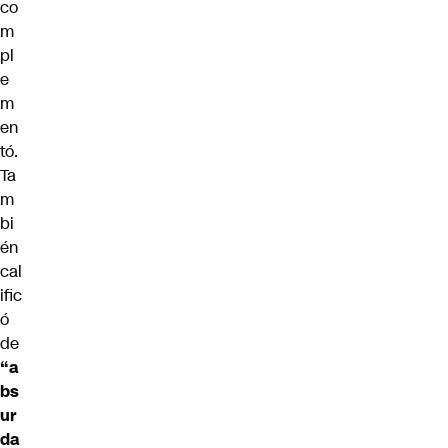
co
m
pl
e
m
en
tó.
Ta
m
bi
én
cal
ific
ó
de
“a
bs
ur
da