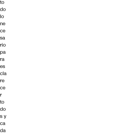
to
do
lo
ne
ce
sa
rio
pa
ra
es
cla
re
ce
r
to
do
s y
ca
da