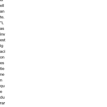
ell
an
te.
“L
as
inv
est
ig
aci
on
es
tie
ne
n
qu
e
du
rar