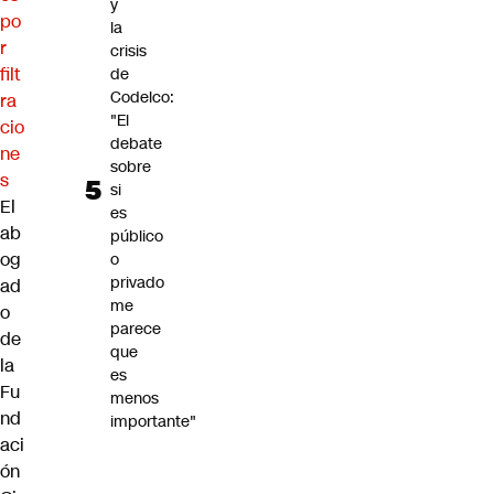
y
po
la
r
crisis
filt
de
Codelco:
ra
"El
cio
debate
ne
sobre
s
si
El
es
ab
público
og
o
privado
ad
me
o
parece
de
que
la
es
Fu
menos
nd
importante"
aci
ón