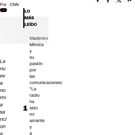
Por
CNN
Futuro 360
LO
Opinión
MÁS
LEÍDO
Vladimiro
Mimica
y
su
La
pasión
nu
por
ev
las
a
comunicaciones:
"La
no
radio
rm
ha
a
sido
sa
mi
nci
amante
on
y
a
a