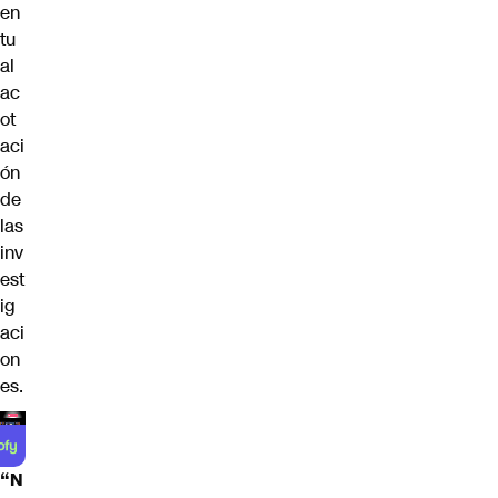
en
tu
al
ac
ot
aci
ón
de
las
inv
est
ig
aci
on
es.
“N