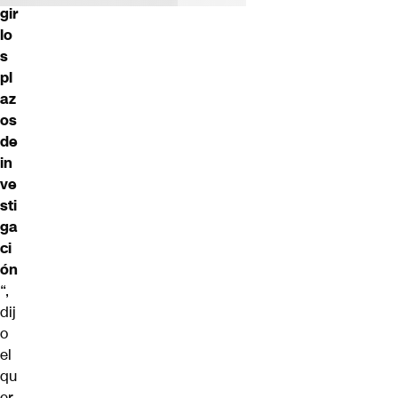
gir
lo
s
pl
az
os
de
in
ve
sti
ga
ci
ón
“,
dij
o
el
qu
er