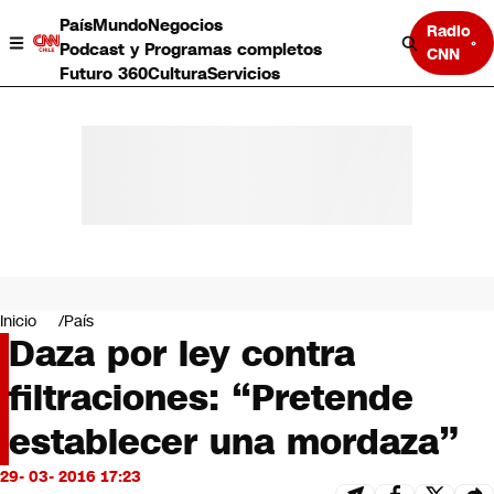
País
Mundo
Negocios
Radio
Podcast y Programas completos
CNN
Futuro 360
Cultura
Servicios
País
Mundo
Negocios
Inicio
País
Daza por ley contra
Deportes
Programas completos
filtraciones: “Pretende
Cultura
Servicios
establecer una mordaza”
Bits
CNN Data
29- 03- 2016 17:23
CNN tiempo