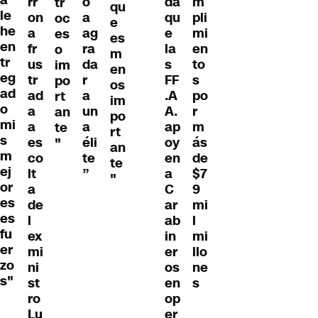
a
rr
o
da
m
tr
qu
le
on
a
qu
pli
oc
e
he
a
ag
e
mi
es
es
en
fr
ra
la
en
o
m
tr
us
da
s
to
im
en
eg
tr
r
FF
s
po
os
ad
ad
a
.A
po
rt
im
o
a
un
A.
r
an
po
mi
a
a
ap
m
te
rt
s
es
éli
oy
ás
"
an
m
co
te
en
de
te
ej
lt
”
a
$7
"
or
a
C
9
es
de
ar
mi
es
l
ab
l
fu
ex
in
mi
er
mi
er
llo
zo
ni
os
ne
s"
st
en
s
ro
op
Lu
er