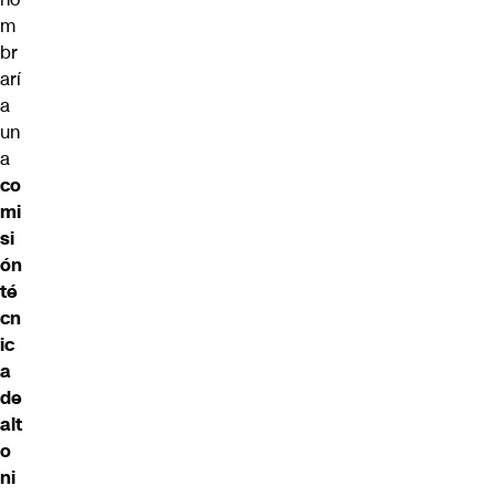
m
br
arí
a
un
a
co
mi
si
ón
té
cn
ic
a
de
alt
o
ni