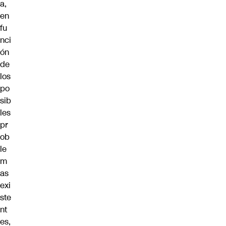
a,
en
fu
nci
ón
de
los
po
sib
les
pr
ob
le
m
as
exi
ste
nt
es,