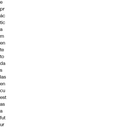
e
pr
ác
tic
a
m
en
te
to
da
s
las
en
cu
est
as
a
fut
ur