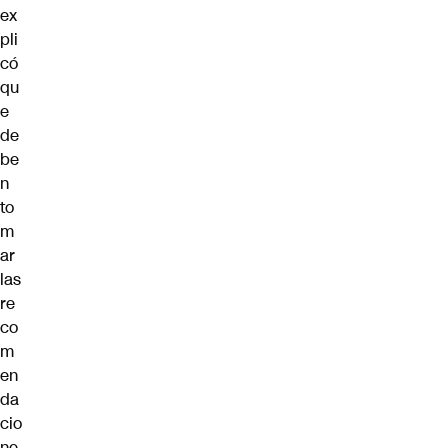
ex
pli
có
qu
e
de
be
n
to
m
ar
las
re
co
m
en
da
cio
ne