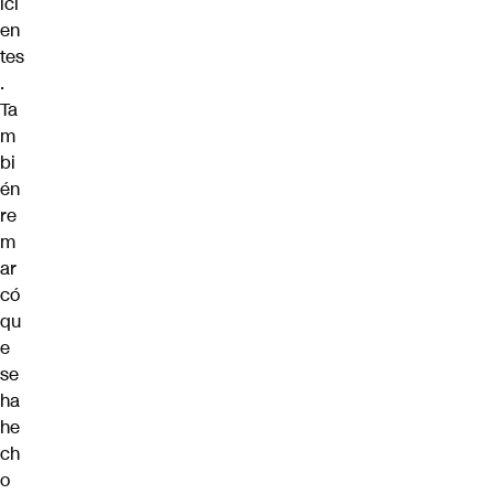
ici
en
tes
.
Ta
m
bi
én
re
m
ar
có
qu
e
se
ha
he
ch
o