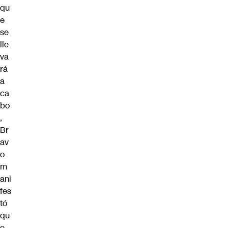
qu
e
se
lle
va
rá
a
ca
bo
,
Br
av
o
m
ani
fes
tó
qu
e