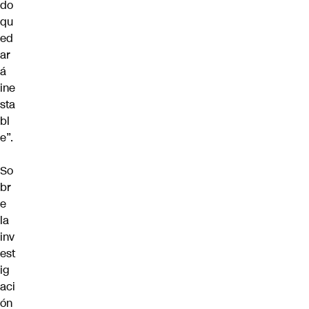
do
qu
ed
ar
á
ine
sta
bl
e”.
So
br
e
la
inv
est
ig
aci
ón