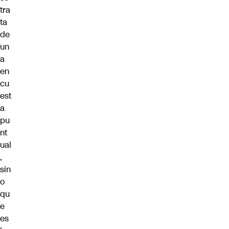
tra
ta
de
un
a
en
cu
est
a
pu
nt
ual
,
sin
o
qu
e
es