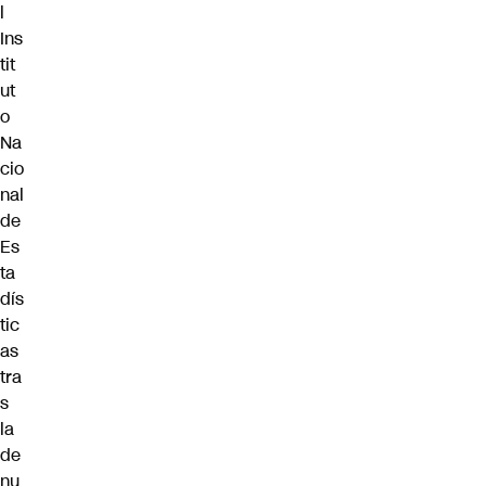
l
Ins
tit
ut
o
Na
cio
nal
de
Es
ta
dís
tic
as
tra
s
la
de
nu