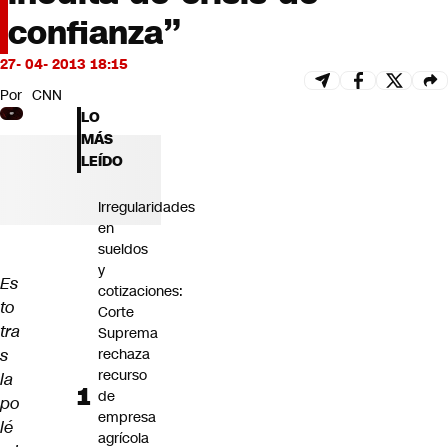
Futuro 360
confianza”
Opinión
27- 04- 2013 18:15
Por
CNN
LO
MÁS
LEÍDO
Irregularidades
en
sueldos
y
Es
cotizaciones:
to
Corte
tra
Suprema
s
rechaza
recurso
la
de
po
empresa
lé
agrícola