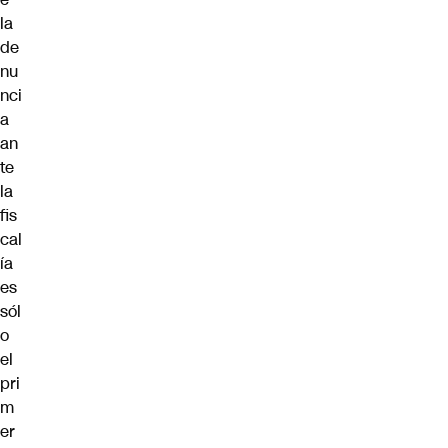
la
de
nu
nci
a
an
te
la
fis
cal
ía
es
sól
o
el
pri
m
er