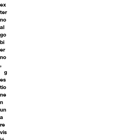
ex
ter
no
al
go
bi
er
no
,
g
es
tio
ne
n
un
a
re
vis
ió