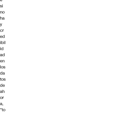
si
no
ha
y
cr
ed
ibil
id
ad
en
los
da
tos
de
ah
or
a,
“to