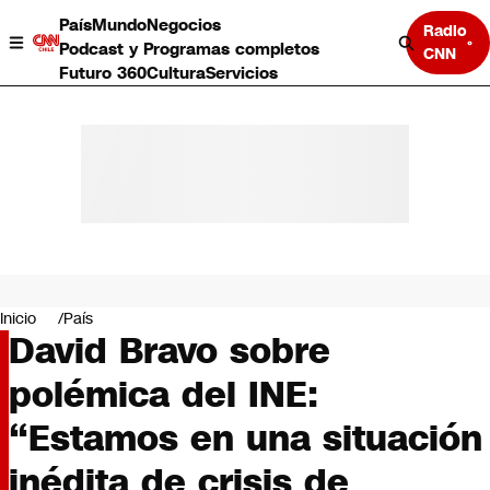
País
Mundo
Negocios
Radio
Podcast y Programas completos
CNN
Futuro 360
Cultura
Servicios
País
Mundo
Negocios
Inicio
País
David Bravo sobre
Deportes
Programas completos
polémica del INE:
Cultura
Servicios
“Estamos en una situación
Bits
CNN Data
inédita de crisis de
CNN tiempo