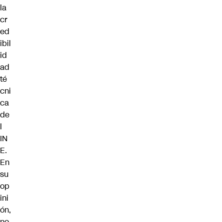
la
cr
ed
ibil
id
ad
té
cni
ca
de
l
IN
E.
En
su
op
ini
ón,
no