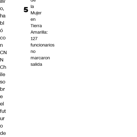
de
av
la
o,
Mujer
ha
en
bl
Tierra
ó
Amarilla:
co
127
n
funcionarios
no
CN
marcaron
N
salida
Ch
ile
so
br
e
el
fut
ur
o
de