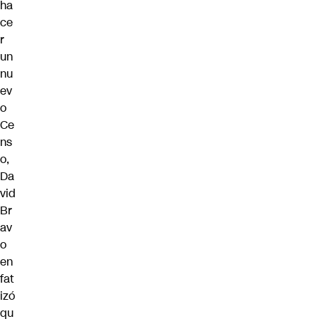
ha
ce
r
un
nu
ev
o
Ce
ns
o,
Da
vid
Br
av
o
en
fat
izó
qu