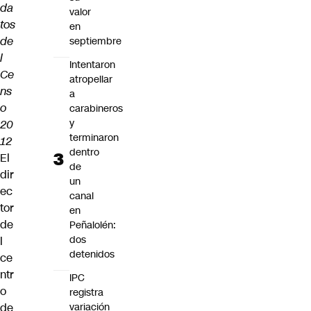
da
valor
tos
en
de
septiembre
l
Intentaron
Ce
atropellar
ns
a
o
carabineros
y
20
terminaron
12
dentro
El
de
dir
un
ec
canal
tor
en
de
Peñalolén:
dos
l
detenidos
ce
ntr
IPC
o
registra
de
variación