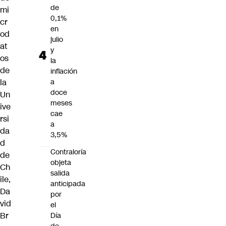
de
mi
0,1%
cr
en
od
julio
at
y
os
la
de
inflación
la
a
doce
Un
meses
ive
cae
rsi
a
da
3,5%
d
Contraloría
de
objeta
Ch
salida
ile,
anticipada
Da
por
vid
el
Br
Día