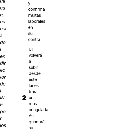
mi
y
ca
confirma
re
multas
nu
laborales
en
nci
su
a
contra
de
l
UF
volverá
ex
a
dir
subir
ec
desde
tor
este
de
lunes
l
tras
IN
un
mes
E
congelada:
po
Así
r
quedará
los
su