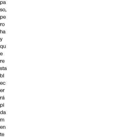
pa
so,
pe
ro
ha
y
qu
e
re
sta
bl
ec
er
rá
pi
da
m
en
te