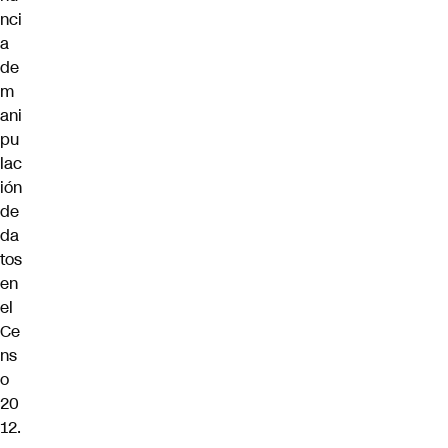
nci
a
de
m
ani
pu
lac
ión
de
da
tos
en
el
Ce
ns
o
20
12.