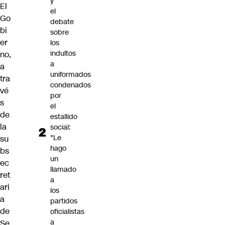
y
El
el
Go
debate
bi
sobre
er
los
indultos
no,
a
a
uniformados
tra
condenados
vé
por
s
el
de
estallido
la
social:
"Le
su
hago
bs
un
ec
llamado
ret
a
ari
los
a
partidos
de
oficialistas
a
Se