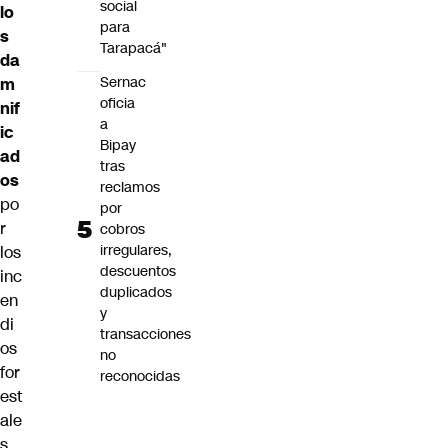
social
lo
para
s
Tarapacá"
da
Sernac
m
oficia
nif
a
ic
Bipay
ad
tras
os
reclamos
po
por
r
cobros
irregulares,
los
descuentos
inc
duplicados
en
y
di
transacciones
os
no
for
reconocidas
est
ale
s