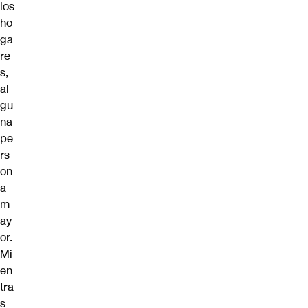
los
ho
ga
re
s,
al
gu
na
pe
rs
on
a
m
ay
or.
Mi
en
tra
s