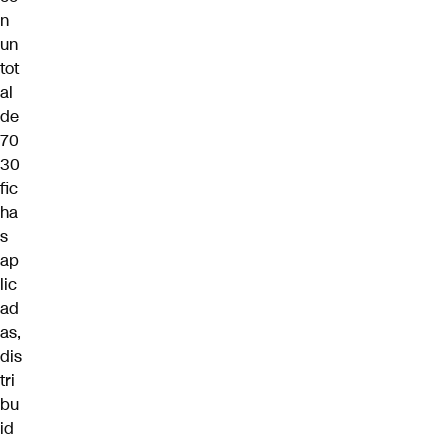
n
un
tot
al
de
70
30
fic
ha
s
ap
lic
ad
as,
dis
tri
bu
id