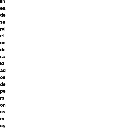
lín
ea
de
se
rvi
ci
os
de
cu
id
ad
os
de
pe
rs
on
as
m
ay