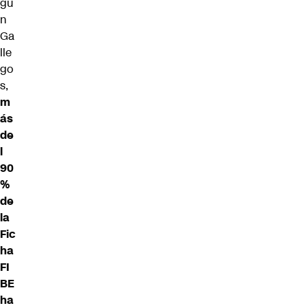
gú
n
Ga
lle
go
s,
m
ás
de
l
90
%
de
la
Fic
ha
FI
BE
ha