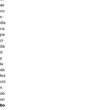
as
co
n
dis
ca
pa
ci
da
d
y
la
de
fini
ció
n
de
un
bo