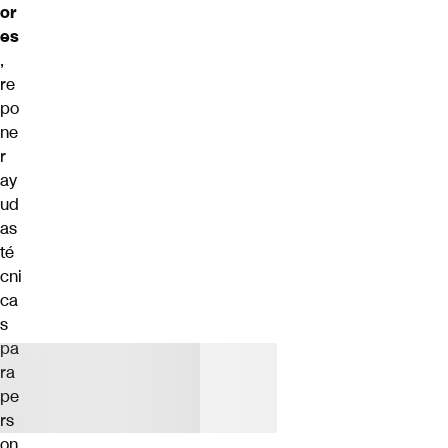
or
es
,
re
po
ne
r
ay
ud
as
té
cni
ca
s
pa
ra
pe
rs
on