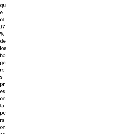
qu
e
el
17
%
de
los
ho
ga
re
s
pr
es
en
ta
pe
rs
on