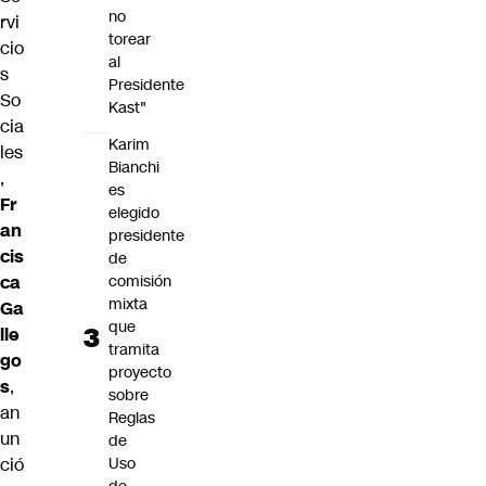
no
rvi
torear
cio
al
s
Presidente
So
Kast"
cia
Karim
les
Bianchi
,
es
Fr
elegido
an
presidente
cis
de
ca
comisión
mixta
Ga
que
lle
tramita
go
proyecto
s
,
sobre
an
Reglas
un
de
ció
Uso