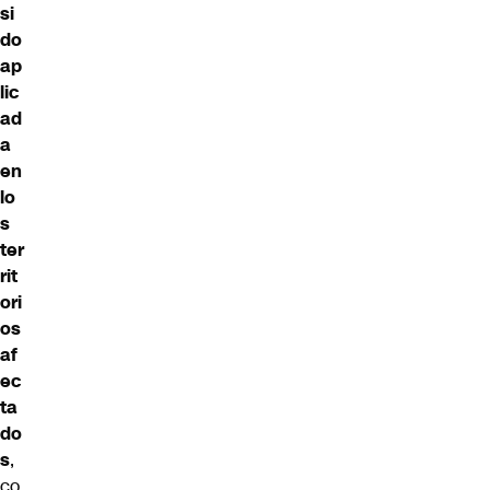
si
do
ap
lic
ad
a
en
lo
s
ter
rit
ori
os
af
ec
ta
do
s
,
co