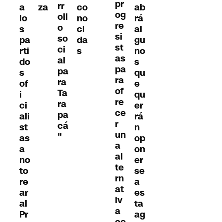
pr
rr
a
za
co
ab
og
oll
lo
no
rá
re
o
s
ci
al
si
so
pa
da
gu
st
ci
rti
s
no
as
al
do
s
pa
pa
s
qu
ra
ra
of
e
of
Ta
i
qu
re
ra
ci
er
ce
pa
ali
rá
r
cá
st
n
un
"
as
op
a
a
on
al
no
er
te
to
se
rn
re
a
at
ar
es
iv
al
ta
a
Pr
ag
co