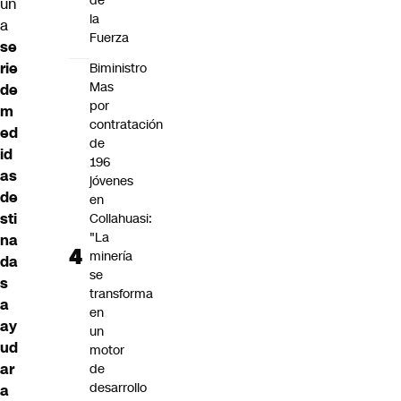
de
un
la
a
Fuerza
se
rie
Biministro
Mas
de
por
m
contratación
ed
de
id
196
as
jóvenes
de
en
sti
Collahuasi:
"La
na
minería
da
se
s
transforma
a
en
ay
un
ud
motor
ar
de
desarrollo
a