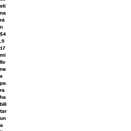
sti
na
rá
n
$4
.5
17
mi
llo
ne
s
pa
ra
ha
bili
tar
un
a