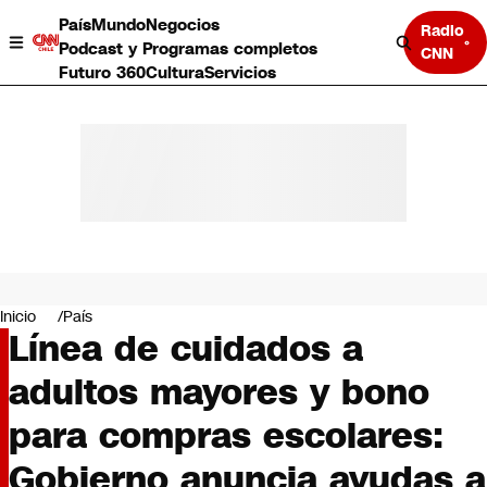
País
Mundo
Negocios
Radio
Podcast y Programas completos
CNN
Futuro 360
Cultura
Servicios
País
Mundo
Negocios
Inicio
País
Línea de cuidados a
Deportes
Programas completos
adultos mayores y bono
Cultura
Servicios
para compras escolares:
Bits
CNN Data
Gobierno anuncia ayudas a
CNN tiempo