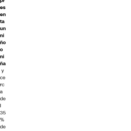
pr
es
en
ta
un
ni
ño
o
ni
ña
y
ce
rc
a
de
l
35
%
de