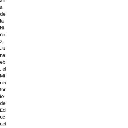
arí
a
de
la
Ni
ñe
z,
Ju
na
eb
, el
Mi
nis
ter
io
de
Ed
uc
aci