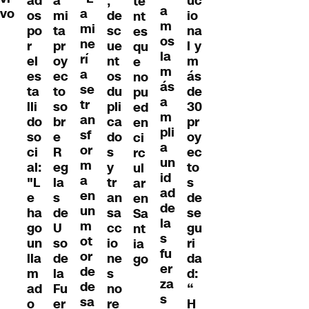
ad
a
,
uc
te
a
vo
a
os
mi
de
io
nt
m
mi
po
ta
sc
na
es
os
ne
r
pr
ue
l y
qu
la
rí
el
oy
nt
m
e
m
a
es
ec
os
ás
no
ás
se
ta
to
du
de
pu
a
tr
lli
so
pli
30
ed
m
an
do
br
ca
pr
en
pli
sf
so
e
do
oy
ci
a
or
ci
R
s
ec
rc
un
m
al:
eg
y
to
ul
id
a
"L
la
tr
s
ar
ad
en
e
s
an
de
en
de
un
ha
de
sa
se
Sa
la
m
go
U
cc
gu
nt
s
ot
un
so
io
ri
ia
fu
or
lla
de
ne
da
go
er
de
m
la
s
d:
za
de
ad
Fu
no
“
s
sa
o
er
re
H