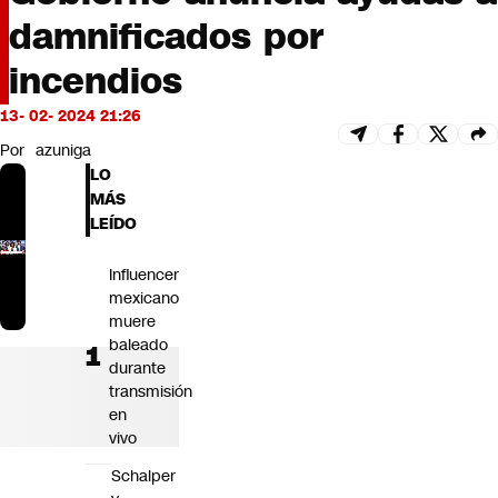
Futuro 360
damnificados por
Opinión
incendios
13- 02- 2024 21:26
Por
azuniga
LO
MÁS
LEÍDO
Influencer
mexicano
muere
baleado
durante
transmisión
en
vivo
Schalper