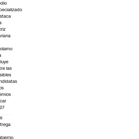
dio
pecializado
staca
a
triz
riana
rolamo
a
cluye
tre las
sibles
ndidatas
los
emios
car
27
I
trega
bierno