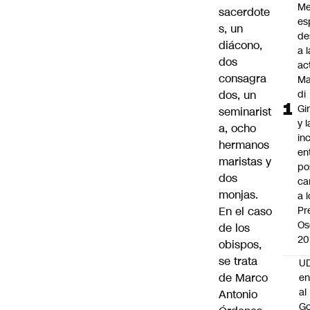
Me
sacerdote
es
s, un
de
diácono,
a l
dos
ac
consagra
Ma
dos, un
di
Gi
seminarist
y l
a, ocho
in
hermanos
en
maristas y
po
dos
ca
monjas.
a 
En el caso
Pr
Os
de los
20
obispos,
se trata
UD
de Marco
en
al
Antonio
Go