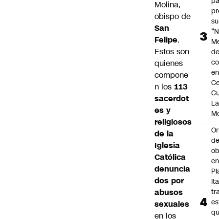
pa
Molina,
pr
obispo de
su
San
“N
Felipe
.
M
Estos son
de
co
quienes
en
compone
Ce
n los
113
Cu
sacerdot
L
es y
M
religiosos
Or
de la
de
Iglesia
ob
Católica
e
denuncia
Pl
dos por
Ita
abusos
tr
es
sexuales
q
en los