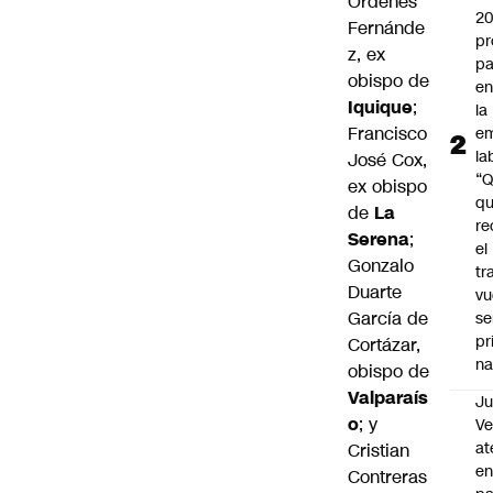
Órdenes
2
Fernánde
pr
z, ex
pa
obispo de
en
Iquique
;
la
Francisco
em
la
José Cox,
“
ex obispo
q
de
La
re
Serena
;
el
Gonzalo
tr
Duarte
vu
García de
se
pr
Cortázar,
na
obispo de
Valparaís
Ju
o
; y
V
at
Cristian
en
Contreras