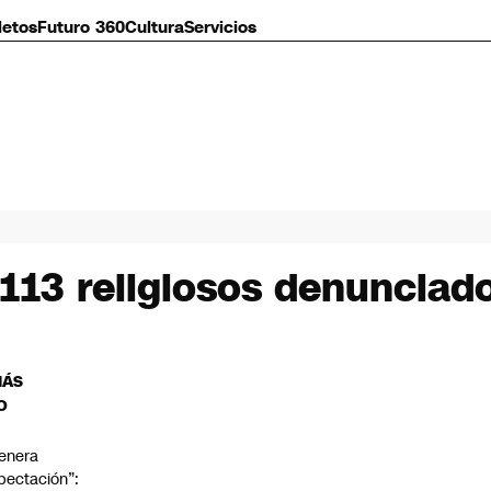
letos
Futuro 360
Cultura
Servicios
 113 religiosos denunciad
MÁS
O
enera
pectación”: