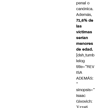
penal o
canónica.
Además,
71,6% de
las
víctimas
serían
menores
de edad.
[dsh_tumb
lelog
title=”REV
ISA
ADEMÁS:
”
sinopsis=”
Isaac
Givovich:
‘Ezzati