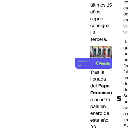
re
últimos 15
ca
años,
d
según
e
consigna
ve
La
ve
Tercera
.
U
qu
po
pr
powered
fi
by
fa
Tras la
u
llegada
de
del
Papa
de
Francisco
Se
a nuestro
po
país en
ev
enero de
ga
ir
este año,
Es
33