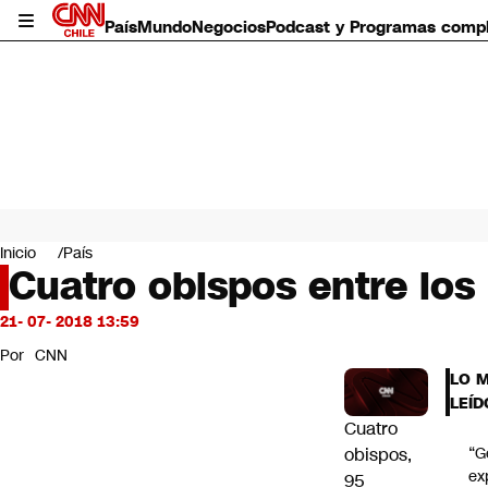
País
Mundo
Negocios
Podcast y Programas comp
País
Mundo
Inicio
País
Negocios
Cuatro obispos entre los
Deportes
Programas completos
21- 07- 2018 13:59
Cultura
Por
CNN
Servicios
LO 
Bits
LEÍD
CNN Data
Cuatro
CNN tiempo
obispos,
“G
Futuro 360
ex
95
Opinión