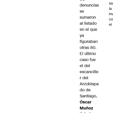
sa
denuncias
la
se
in
sumaron
co
al listado
el
en el que
ya
figuraban
otras 80.
El último
caso fue
el del
excancille
r del
Arzobispa
do de
Santiago,
Óscar
Muñoz