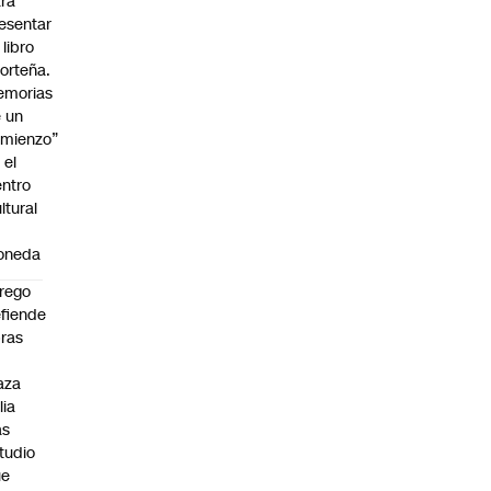
ra
esentar
 libro
orteña.
emorias
 un
mienzo”
 el
ntro
ltural
a
oneda
rego
fiende
ras
n
aza
lia
as
tudio
ue