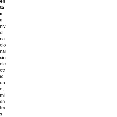
en
te
s
a
niv
el
na
cio
nal
sin
ele
ctr
ici
da
d,
mi
en
tra
s