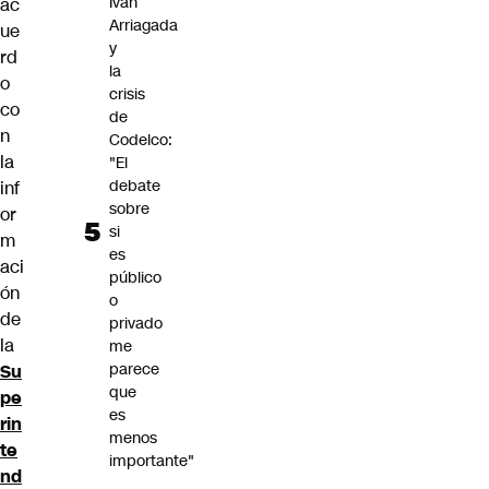
Iván
ac
Arriagada
ue
y
rd
la
o
crisis
co
de
n
Codelco:
la
"El
debate
inf
sobre
or
si
m
es
aci
público
ón
o
de
privado
la
me
parece
Su
que
pe
es
rin
menos
te
importante"
nd