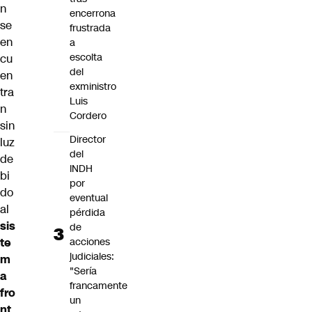
n
encerrona
se
frustrada
en
a
escolta
cu
del
en
exministro
tra
Luis
n
Cordero
sin
Director
luz
del
de
INDH
bi
por
do
eventual
al
pérdida
sis
de
te
acciones
judiciales:
m
"Sería
a
francamente
fro
un
nt