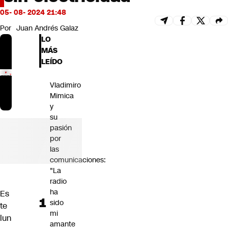
Futuro 360
05- 08- 2024 21:48
Opinión
Por
Juan Andrés Galaz
LO
MÁS
LEÍDO
Vladimiro
Mimica
y
su
pasión
por
las
comunicaciones:
"La
radio
ha
Es
sido
te
mi
lun
amante