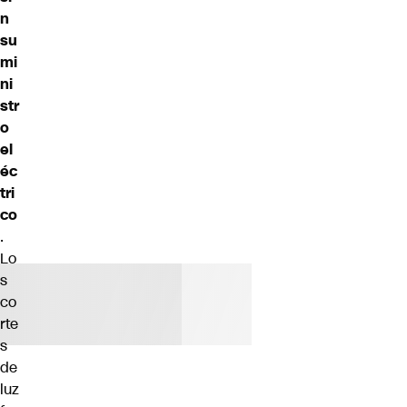
n
su
mi
ni
str
o
el
éc
tri
co
.
Lo
s
co
rte
s
de
luz