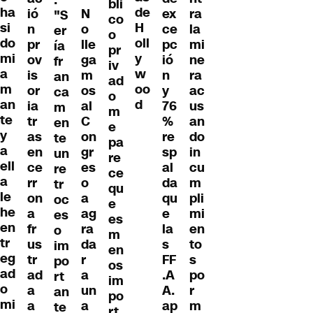
bli
ha
de
ió
N
ex
ra
"S
co
si
H
n
o
ce
la
er
o
do
oll
pr
lle
pc
mi
ía
pr
mi
y
ov
ga
ió
ne
fr
iv
a
w
is
m
n
ra
an
ad
m
oo
or
os
y
ac
ca
o
an
d
ia
al
76
us
m
m
te
tr
C
%
an
en
e
y
as
on
re
do
te
pa
a
en
gr
sp
in
un
re
ell
ce
es
al
cu
re
ce
a
rr
o
da
m
tr
qu
le
on
a
qu
pli
oc
e
he
a
ag
e
mi
es
es
en
fr
ra
la
en
o
m
tr
us
da
s
to
im
en
eg
tr
r
FF
s
po
os
ad
ad
a
.A
po
rt
im
o
a
un
A.
r
an
po
mi
a
a
ap
m
te
rt