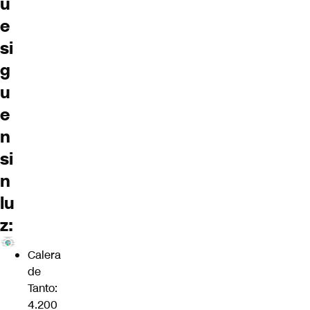
u
e
si
g
u
e
n
si
n
lu
z:
Calera
de
Tanto:
4.200