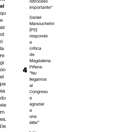
retroceso
al
importante"
qu
Daniel
e
Manouchehri
az
(PS)
ot
responde
ó
a
la
crítica
de
re
Magdalena
gi
Piñera:
ón
“No
el
llegamos
pa
al
sa
Congreso
do
a
agradar
vie
a
rn
una
es.
élite”
De