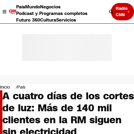
País
Mundo
Negocios
Radio
Podcast y Programas completos
CNN
Futuro 360
Cultura
Servicios
País
Mundo
Negocios
Inicio
País
A cuatro días de los cortes
Deportes
Programas completos
de luz: Más de 140 mil
Cultura
Servicios
clientes en la RM siguen
Bits
CNN Data
sin electricidad
CNN tiempo