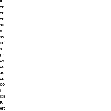
fu
er
on
en
su
m
ay
orí
a
pr
ov
oc
ad
os
po
r
los
fu
ert