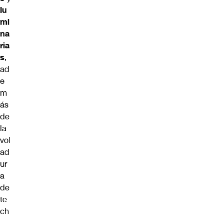
lu
mi
na
ria
s
,
ad
e
m
ás
de
la
vol
ad
ur
a
de
te
ch