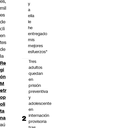
es,
y
mil
a
es
ella
de
le
he
cli
entregado
en
mis
tes
mejores
de
esfuerzos"
la
Tres
Re
adultos
gi
quedan
ón
en
M
prisión
etr
preventiva
op
y
adolescente
oli
en
ta
internación
na
provisoria
aú
tras