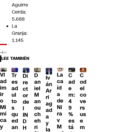
Aguirre
Cerda:
5.688
La
Granja:
1.145
LEE TAMBIÉN
Vl
La
Tr
D
C
C
Di
Iv
ad
ca
es
an
ad
od
re
án
im
íd
ad
iel
e
el
ct
Ar
ir
a
ul
M
m:
co
or
ri
o
de
to
an
4
ve
de
ag
Mi
Ni
s
ou
9
rs
l
ad
mi
ra
qu
ch
%
us
IN
a
ca
v
ed
eh
es
e
D
y
y
M
an
ri
tá
m
H
la