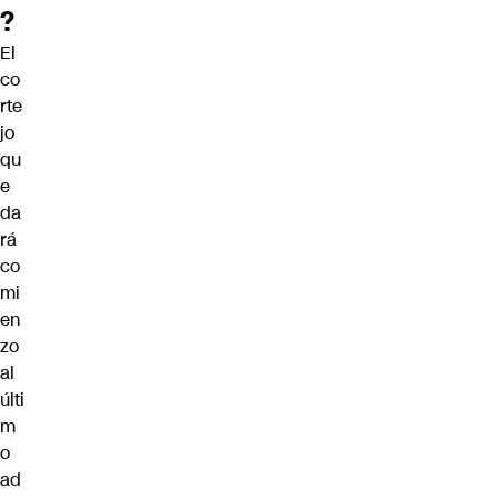
?
El
co
rte
jo
qu
e
da
rá
co
mi
en
zo
al
últi
m
o
ad