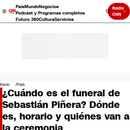
País
Mundo
Negocios
Radio
Podcast y Programas completos
CNN
Futuro 360
Cultura
Servicios
País
Mundo
Negocios
Inicio
País
¿Cuándo es el funeral de
Deportes
Programas completos
Sebastián Piñera? Dónde
Cultura
Servicios
es, horario y quiénes van a
Bits
CNN Data
la ceremonia
CNN tiempo