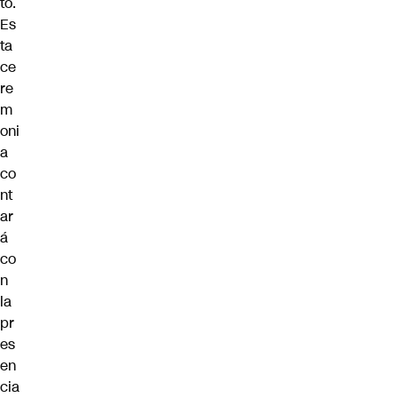
to.
Es
ta
ce
re
m
oni
a
co
nt
ar
á
co
n
la
pr
es
en
cia