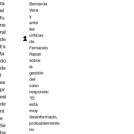
rá
Bernarda
el
Vera
y
fu
ante
ne
las
ral
críticas
de
de
Es
Fernando
ta
Rabat
do
sobre
la
de
gestión
l
del
ex
caso
pr
responde:
esi
"Él
de
está
nt
muy
desinformado,
e
probablemente
Se
no
ba