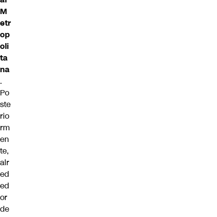
M
etr
op
oli
ta
na
.
Po
ste
rio
rm
en
te,
alr
ed
ed
or
de