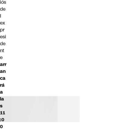
iós
de
l
ex
pr
esi
de
nt
e
arr
an
ca
rá
a
la
s
11
:0
0