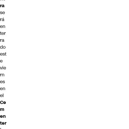
ra
se
rá
en
ter
ra
do
est
e
vie
rn
es
en
el
Ce
m
en
ter