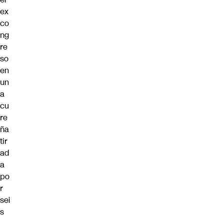
ex
co
ng
re
so
en
un
a
cu
re
ña
tir
ad
a
po
r
sei
s