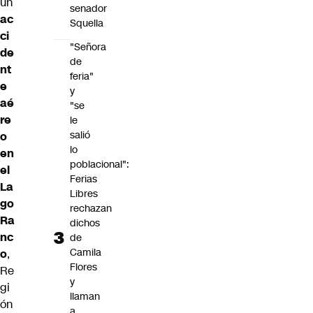
un
senador
ac
Squella
ci
"Señora
de
de
nt
feria"
e
y
aé
"se
re
le
salió
o
lo
en
poblacional":
el
Ferias
La
Libres
go
rechazan
Ra
dichos
nc
de
Camila
o
,
Flores
Re
y
gi
llaman
ón
a