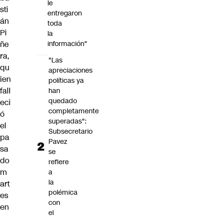
le
sti
entregaron
án
toda
Pi
la
ñe
información"
ra
,
"Las
qu
apreciaciones
ien
políticas ya
fall
han
quedado
eci
completamente
ó
superadas":
el
Subsecretario
pa
Pavez
sa
se
do
refiere
m
a
la
art
polémica
es
con
en
el