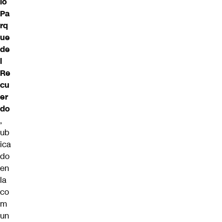
io
Pa
rq
ue
de
l
Re
cu
er
do
,
ub
ica
do
en
la
co
m
un