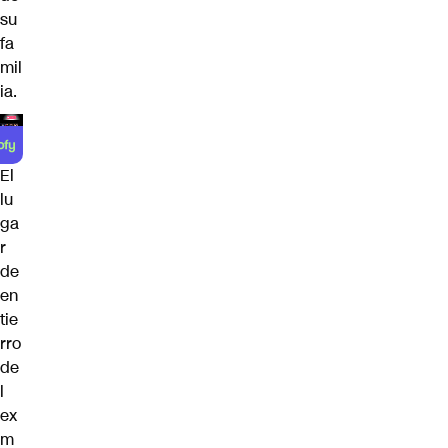
su
fa
mil
ia.
El
lu
ga
r
de
en
tie
rro
de
l
ex
m