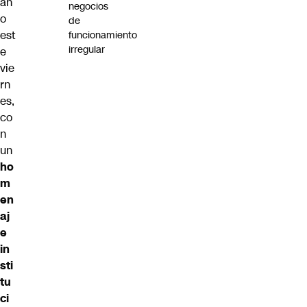
an
negocios
o
de
est
funcionamiento
irregular
e
vie
rn
es,
co
n
un
ho
m
en
aj
e
in
sti
tu
ci