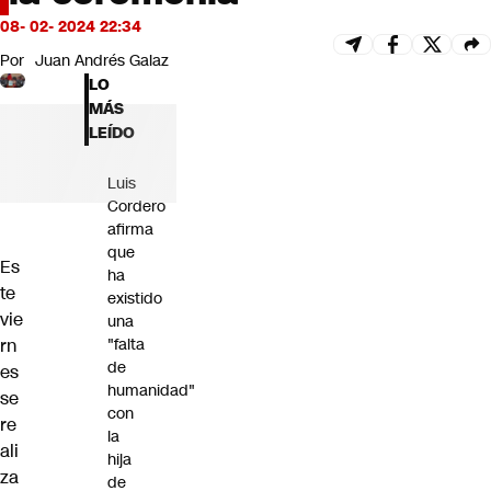
Futuro 360
08- 02- 2024 22:34
Opinión
Por
Juan Andrés Galaz
LO
MÁS
LEÍDO
Luis
Cordero
afirma
que
Es
ha
te
existido
vie
una
rn
"falta
de
es
humanidad"
se
con
re
la
ali
hija
za
de