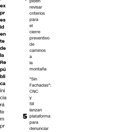
piden
ex
revisar
pr
criterios
es
para
el
id
cierre
en
preventivo
te
de
de
caminos
la
a
Re
la
pú
montaña
bli
"Sin
ca
Fachadas":
ini
CNC
cia
y
SII
rá
lanzan
te
plataforma
m
para
pr
denunciar