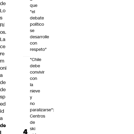
de
que
Lo
"el
s
debate
político
Rí
se
os.
desarrolle
La
con
ce
respeto"
re
"Chile
m
debe
oni
convivir
a
con
de
la
de
nieve
sp
y
ed
no
paralizarse":
id
Centros
a
de
de
ski
l