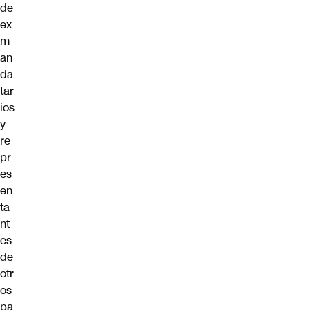
de
ex
m
an
da
tar
ios
y
re
pr
es
en
ta
nt
es
de
otr
os
pa