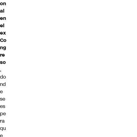
on
al
en
el
ex
Co
ng
re
so
,
do
nd
e
se
es
pe
ra
qu
e