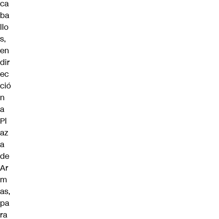
ca
ba
llo
s,
en
dir
ec
ció
n
a
Pl
az
a
de
Ar
m
as,
pa
ra