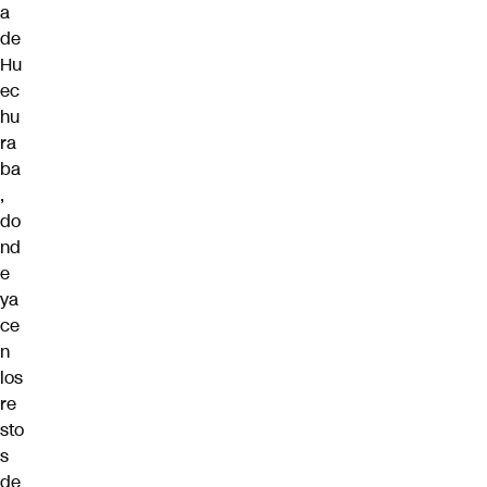
a
de
Hu
ec
hu
ra
ba
,
do
nd
e
ya
ce
n
los
re
sto
s
de