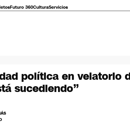
letos
Futuro 360
Cultura
Servicios
dad política en velatorio 
stá sucediendo”
MÁS
O