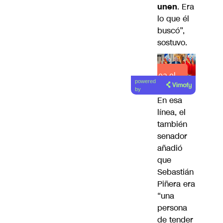
unen
. Era
lo que él
buscó”,
sostuvo.
Lea el
powered
artículo
by
En esa
línea, el
también
senador
añadió
que
Sebastián
Piñera era
“una
persona
de tender