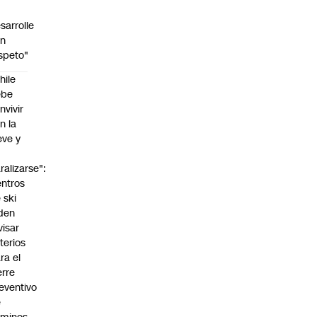
sarrolle
on
speto"
hile
ebe
nvivir
n la
eve y
o
ralizarse":
ntros
 ski
den
visar
iterios
ra el
erre
eventivo
e