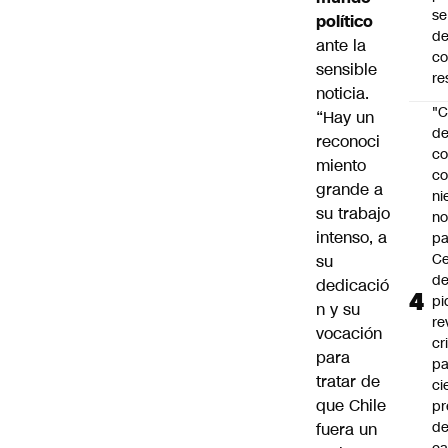
se
político
de
ante la
c
sensible
re
noticia.
"C
“Hay un
d
reconoci
co
miento
co
grande a
ni
su trabajo
n
intenso, a
pa
Ce
su
de
dedicació
pi
n y su
re
vocación
cr
para
pa
tratar de
ci
que Chile
pr
d
fuera un