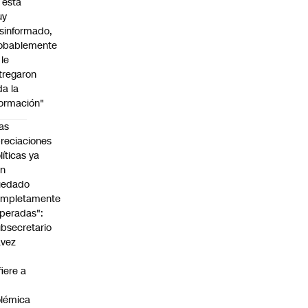
l está
uy
sinformado,
obablemente
 le
tregaron
da la
formación"
as
reciaciones
líticas ya
an
uedado
ompletamente
peradas":
bsecretario
avez
fiere a
lémica