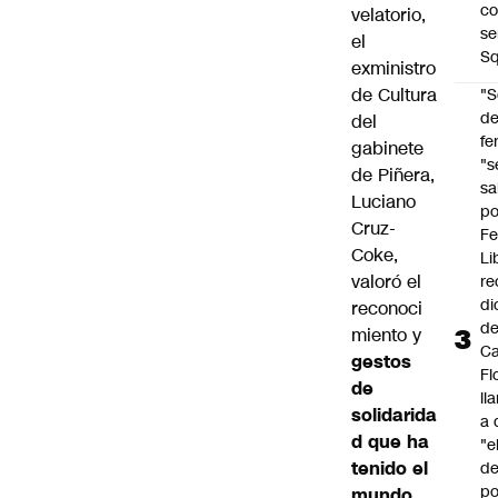
co
velatorio,
se
el
Sq
exministro
de Cultura
"S
d
del
fe
gabinete
"s
de Piñera,
sa
Luciano
po
Cruz-
Fe
Coke
,
Li
valoró el
re
di
reconoci
d
miento y
Ca
gestos
Fl
de
ll
solidarida
a 
d que ha
"e
tenido el
d
po
mundo