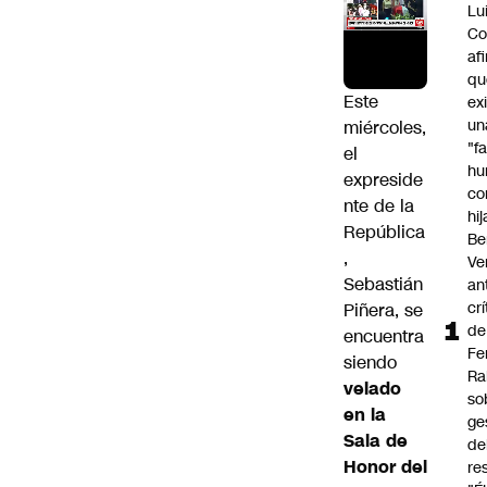
Lu
Co
af
qu
Este
ex
un
miércoles,
"f
el
hu
expreside
co
nte de la
hi
República
Be
,
Ve
Sebastián
an
cr
Piñera
, se
de
encuentra
Fe
siendo
Ra
velado
so
en la
ge
Sala de
de
Honor del
re