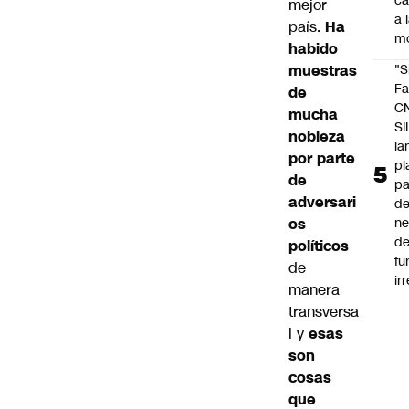
c
mejor
a 
país.
Ha
m
habido
muestras
"S
Fa
de
C
mucha
SII
nobleza
la
por parte
pl
de
pa
adversari
de
os
ne
d
políticos
fu
de
ir
manera
transversa
l y
esas
son
cosas
que