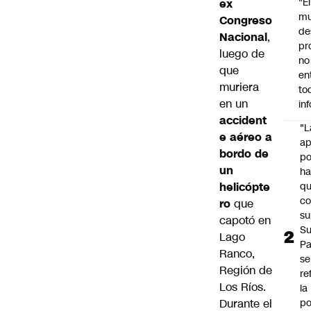
"É
ex
m
Congreso
de
Nacional
,
pr
luego de
no
que
en
muriera
to
en un
in
accident
"L
e aéreo a
ap
bordo de
po
un
h
helicópte
q
c
ro
que
su
capotó en
Su
Lago
P
Ranco,
se
Región de
re
Los Ríos.
la
Durante el
po