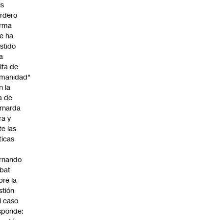
is
rdero
irma
e ha
istido
a
alta de
manidad"
n la
ja de
rnarda
ra y
te las
íticas
rnando
bat
bre la
stión
l caso
sponde: