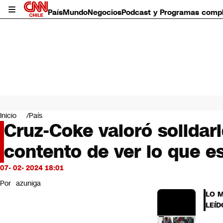
País
Mundo
Negocios
Podcast y Programas comp
País
Mundo
Inicio
País
Negocios
Cruz-Coke valoró solidari
Deportes
contento de ver lo que e
Programas completos
Cultura
Servicios
07- 02- 2024 18:01
Bits
Por
azuniga
CNN Data
LO 
CNN tiempo
LEÍD
Futuro 360
Opinión