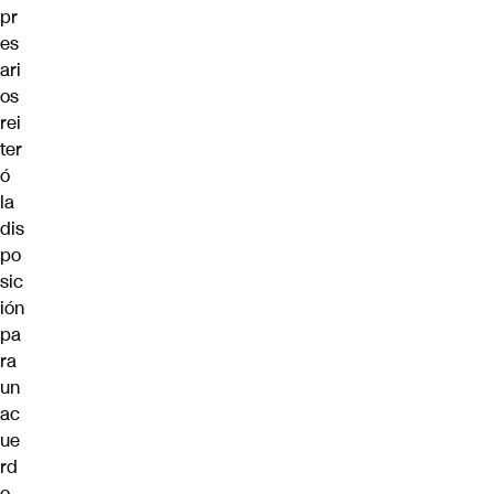
pr
es
ari
os
rei
ter
ó
la
dis
po
sic
ión
pa
ra
un
ac
ue
rd
o