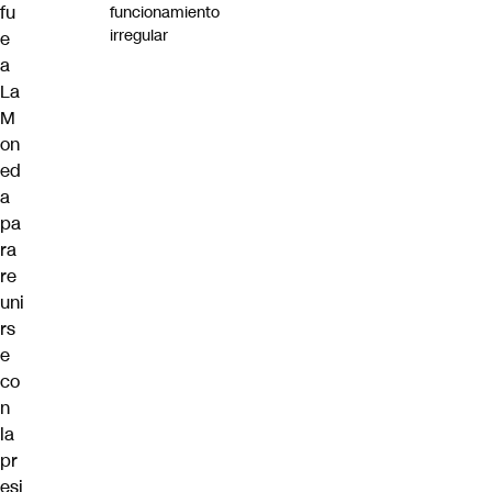
fu
funcionamiento
irregular
e
a
La
M
on
ed
a
pa
ra
re
uni
rs
e
co
n
la
pr
esi