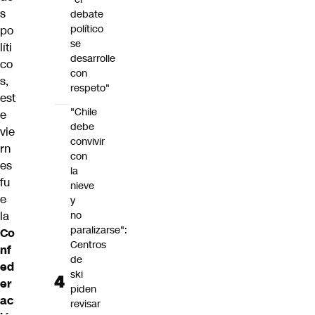
s
debate
político
po
se
líti
desarrolle
co
con
s,
respeto"
est
"Chile
e
debe
vie
convivir
rn
con
es
la
fu
nieve
e
y
la
no
paralizarse":
Co
Centros
nf
de
ed
ski
er
piden
ac
revisar