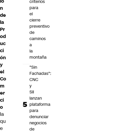
ió
criterios
n
para
el
de
cierre
la
preventivo
Pr
de
od
caminos
uc
a
ci
la
ón
montaña
y
"Sin
el
Fachadas":
Co
CNC
m
y
SII
er
lanzan
ci
plataforma
o
para
la
denunciar
qu
negocios
e
de