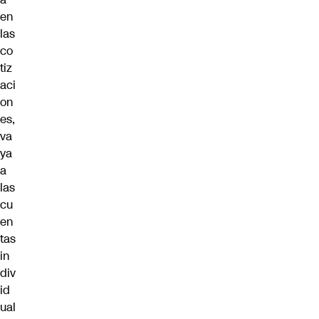
en
las
co
tiz
aci
on
es,
va
ya
a
las
cu
en
tas
in
div
id
ual