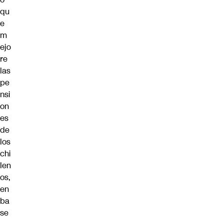
qu
e
m
ejo
re
las
pe
nsi
on
es
de
los
chi
len
os,
en
ba
se