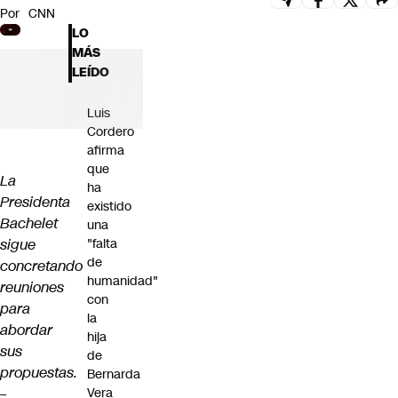
Por
CNN
Futuro 360
LO
Opinión
MÁS
LEÍDO
Luis
Cordero
afirma
que
La
ha
Presidenta
existido
Bachelet
una
sigue
"falta
de
concretando
humanidad"
reuniones
con
para
la
abordar
hija
sus
de
propuestas.
Bernarda
–
Vera