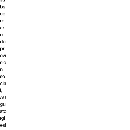
bs
ec
ret
ari
o
de
pr
evi
sió
n
so
cia
l,
Au
gu
sto
Igl
esi