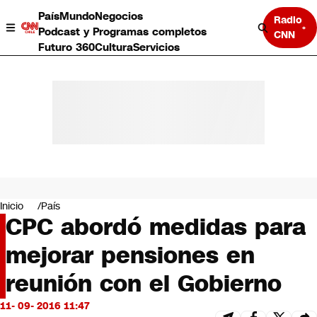
País
Mundo
Negocios
Radio
Podcast y Programas completos
CNN
Futuro 360
Cultura
Servicios
País
Mundo
Negocios
Inicio
País
CPC abordó medidas para
Deportes
Programas completos
mejorar pensiones en
Cultura
Servicios
reunión con el Gobierno
Bits
CNN Data
11- 09- 2016 11:47
CNN tiempo