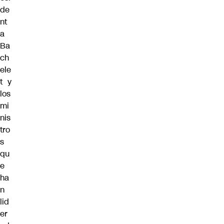
de
nt
a
Ba
ch
ele
t y
los
mi
nis
tro
s
qu
e
ha
n
lid
er