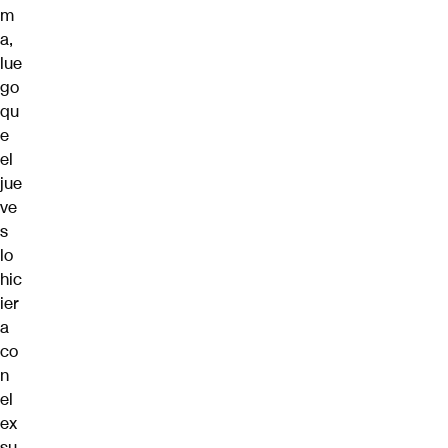
m
a,
lue
go
qu
e
el
jue
ve
s
lo
hic
ier
a
co
n
el
ex
su