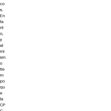
co
s.
En
ta
nt
o,
y
al
mi
sm
o
tie
m
po
qu
e
la
CP
C