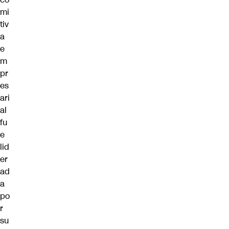
mi
tiv
a
e
m
pr
es
ari
al
fu
e
lid
er
ad
a
po
r
su