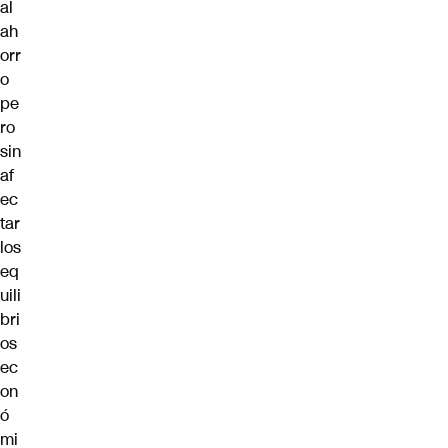
al
ah
orr
o
pe
ro
sin
af
ec
tar
los
eq
uili
bri
os
ec
on
ó
mi