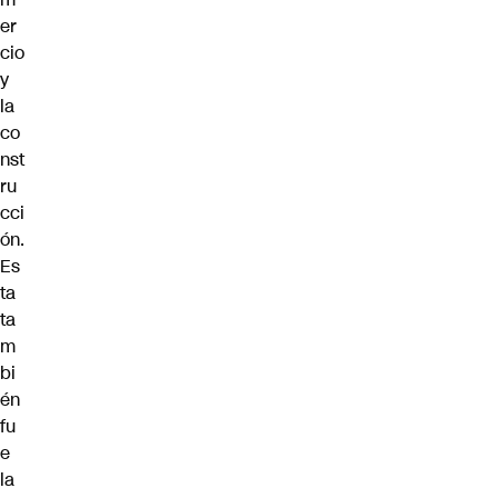
er
cio
y
la
co
nst
ru
cci
ón.
Es
ta
ta
m
bi
én
fu
e
la