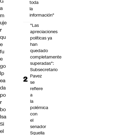
G
toda
a
la
m
información"
uje
"Las
r
apreciaciones
qu
políticas ya
e
han
quedado
fu
completamente
e
superadas":
go
Subsecretario
lp
Pavez
ea
se
da
refiere
po
a
la
r
polémica
bo
con
lsa
el
Si
senador
el
Squella