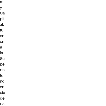
m
y
Ca
pit
al,
fu
er
on
a
la
Su
pe
rin
te
nd
en
cia
de
Pe