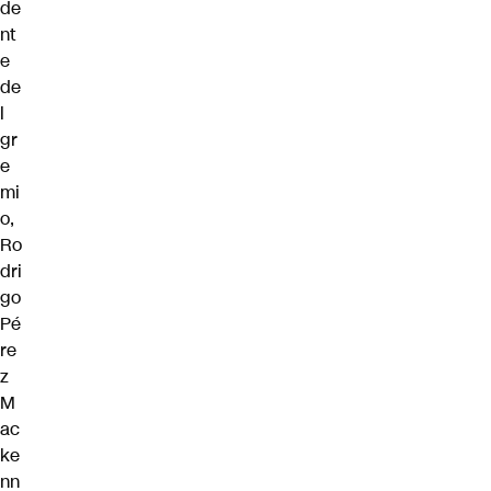
de
nt
e
de
l
gr
e
mi
o,
Ro
dri
go
Pé
re
z
M
ac
ke
nn