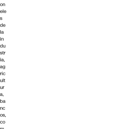
on
ele
s
de
la
in
du
str
ia,
ag
ric
ult
ur
a,
ba
nc
os,
co
m