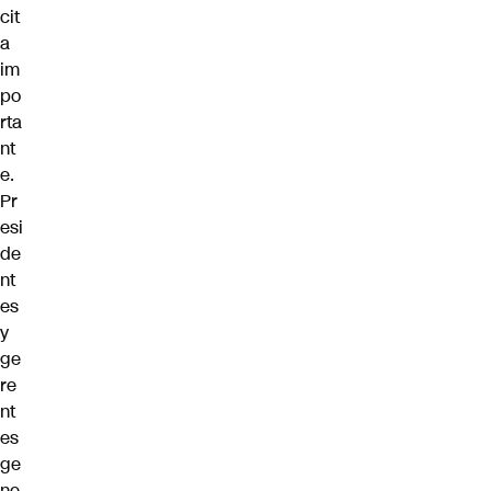
cit
a
im
po
rta
nt
e.
Pr
esi
de
nt
es
y
ge
re
nt
es
ge
ne