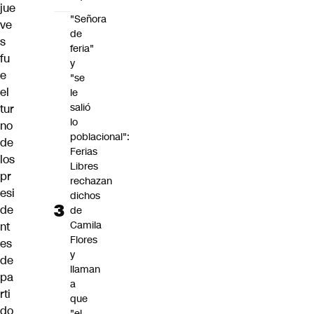
jue
"Señora
ve
de
s
feria"
fu
y
e
"se
el
le
salió
tur
lo
no
poblacional":
de
Ferias
los
Libres
pr
rechazan
esi
dichos
de
de
Camila
nt
Flores
es
y
de
llaman
pa
a
rti
que
do
"el