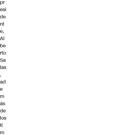
pr
esi
de
nt
e,
Al
be
rto
Sa
las
,
ad
e
m
ás
de
los
ti
m