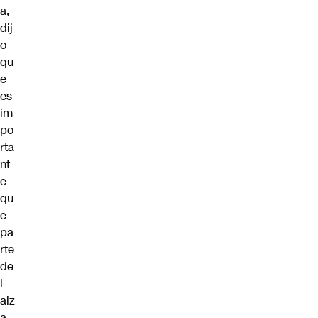
a,
dij
o
qu
e
es
im
po
rta
nt
e
qu
e
pa
rte
de
l
alz
a