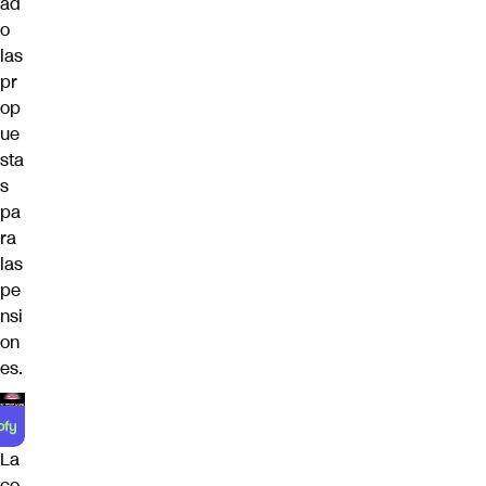
ad
o
las
pr
op
ue
sta
s
pa
ra
las
pe
nsi
on
es.
La
co