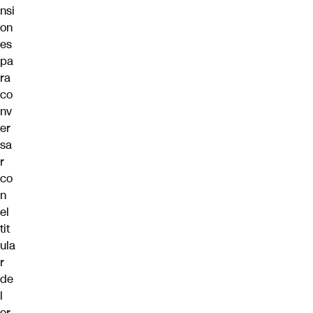
nsi
on
es
pa
ra
co
nv
er
sa
r
co
n
el
tit
ula
r
de
l
or