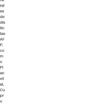
ral
es
de
dis
tin
tas
AF
P,
co
m
o
Pl
an
vit
al,
Cu
pr
u