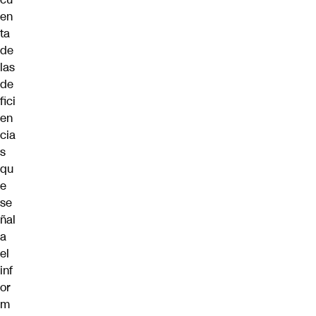
en
ta
de
las
de
fici
en
cia
s
qu
e
se
ñal
a
el
inf
or
m