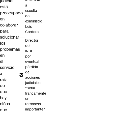
frustrada
judicial
a
está
escolta
preocupado
del
en
exministro
colaborar
Luis
para
Cordero
solucionar
Director
los
del
problemas
INDH
en
por
el
eventual
pérdida
servicio,
de
a
acciones
raíz
judiciales:
de
"Sería
que
francamente
hay
un
niños
retroceso
importante"
que