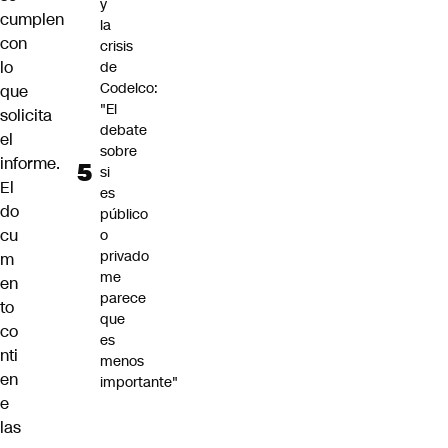
y
cumplen
la
con
crisis
lo
de
Codelco:
que
"El
solicita
debate
el
sobre
informe.
si
El
es
do
público
cu
o
privado
m
me
en
parece
to
que
co
es
nti
menos
en
importante"
e
las