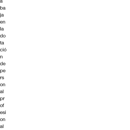
a
ba
ja
en
la
do
ta
ció
n
de
pe
rs
on
al
pr
of
esi
on
al