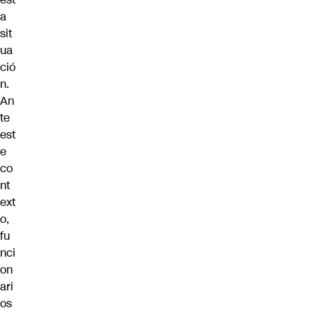
a
sit
ua
ció
n.
An
te
est
e
co
nt
ext
o,
fu
nci
on
ari
os