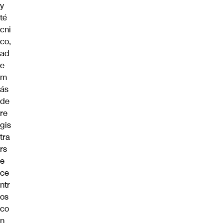
y
té
cni
co,
ad
e
m
ás
de
re
gis
tra
rs
e
ce
ntr
os
co
n