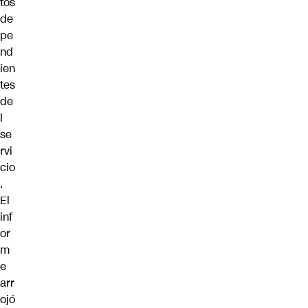
tos
de
pe
nd
ien
tes
de
l
se
rvi
cio
.
El
inf
or
m
e
arr
ojó