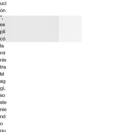
uci
ón
”,
ex
pli
có
la
mi
nis
tra
M
ag
gi,
so
ste
nie
nd
o
qu