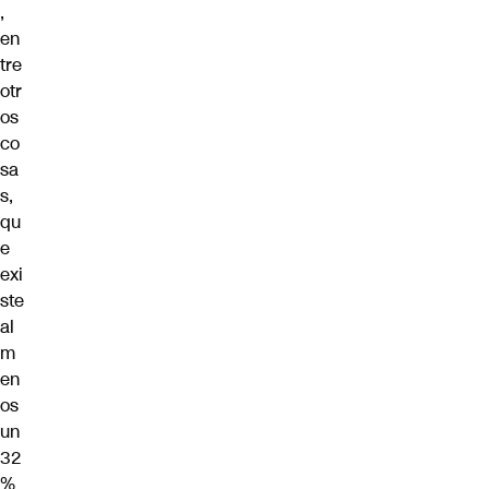
,
en
tre
otr
os
co
sa
s,
qu
e
exi
ste
al
m
en
os
un
32
%