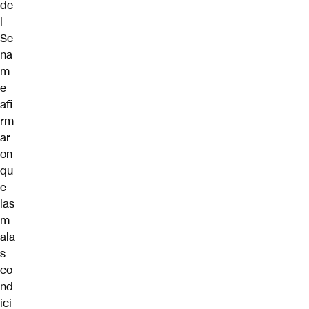
de
l
Se
na
m
e
afi
rm
ar
on
qu
e
las
m
ala
s
co
nd
ici