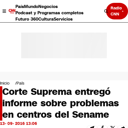
País
Mundo
Negocios
Radio
Podcast y Programas completos
CNN
Futuro 360
Cultura
Servicios
País
Mundo
Negocios
Inicio
País
Corte Suprema entregó
Deportes
Programas completos
informe sobre problemas
Cultura
Servicios
en centros del Sename
Bits
CNN Data
13- 09- 2016 13:06
CNN tiempo