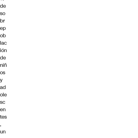
de
so
br
ep
ob
lac
ión
de
niñ
os
y
ad
ole
sc
en
tes
,
un