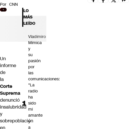
Por
CNN
Futuro 360
LO
Opinión
MÁS
LEÍDO
Vladimiro
Mimica
y
su
Un
pasión
informe
por
de
las
la
comunicaciones:
"La
Corte
radio
Suprema
ha
denunció
sido
insalubridad
mi
y
amante
sobrepoblación
y
en
a