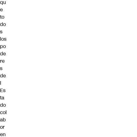
qu
e
to
do
s
los
po
de
re
s
de
l
Es
ta
do
col
ab
or
en