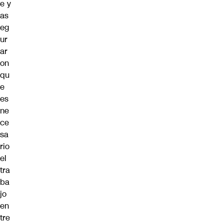
e y
as
eg
ur
ar
on
qu
e
es
ne
ce
sa
rio
el
tra
ba
jo
en
tre