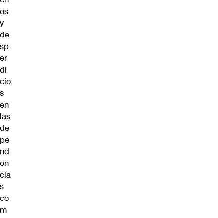
os
y
de
sp
er
di
cio
s
en
las
de
pe
nd
en
cia
s
co
m