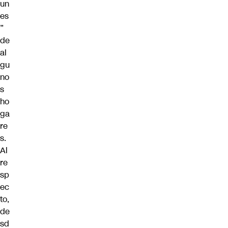
un
es
”
de
al
gu
no
s
ho
ga
re
s.
Al
re
sp
ec
to,
de
sd