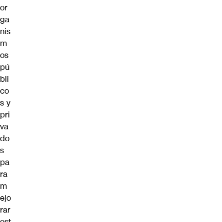
or
ga
nis
m
os
pú
bli
co
s y
pri
va
do
s
pa
ra
m
ejo
rar
est