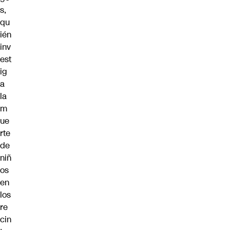
s,
qu
ién
inv
est
ig
a
la
m
ue
rte
de
niñ
os
en
los
re
cin