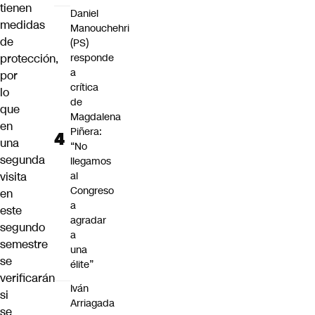
tienen
Daniel
medidas
Manouchehri
de
(PS)
protección,
responde
a
por
crítica
lo
de
que
Magdalena
en
Piñera:
una
“No
segunda
llegamos
visita
al
Congreso
en
a
este
agradar
segundo
a
semestre
una
se
élite”
verificarán
Iván
si
Arriagada
se