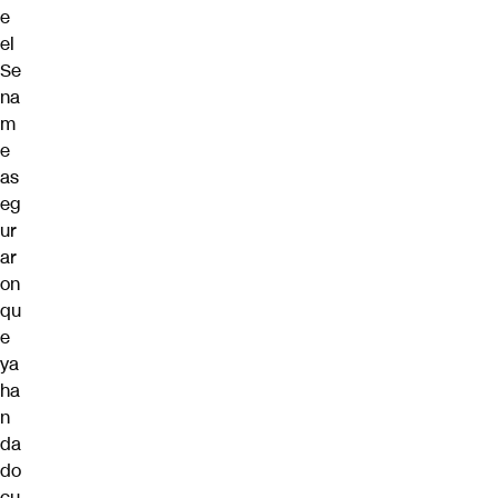
e
el
Se
na
m
e
as
eg
ur
ar
on
qu
e
ya
ha
n
da
do
cu