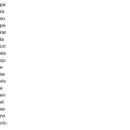
pa
ra
su
pe
rar
la
cri
sis
qu
e
se
viv
e
en
el
se
rvi
cio
.