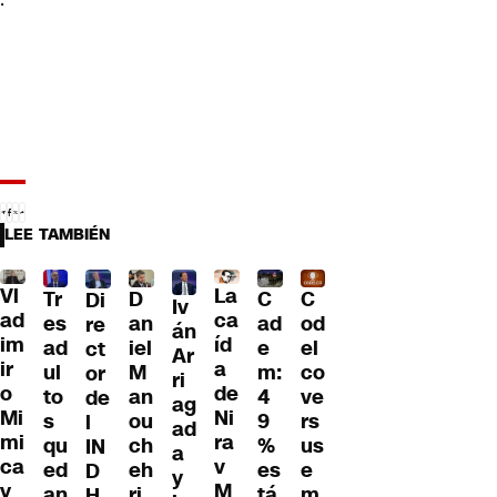
LEE TAMBIÉN
Vl
La
Tr
D
C
C
Di
Iv
ad
ca
es
an
ad
od
re
án
im
íd
ad
iel
e
el
ct
Ar
ir
a
ul
M
m:
co
or
ri
o
de
to
an
4
ve
de
ag
Mi
Ni
s
ou
9
rs
l
ad
mi
ra
qu
ch
%
us
IN
a
ca
v
ed
eh
es
e
D
y
y
M
an
ri
tá
m
H