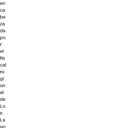
en
ca
be
za
da
po
r
el
fis
cal
re
gi
on
al
de
Lo
s
La
go