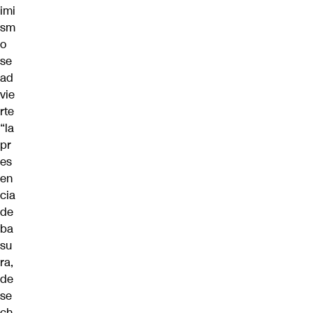
imi
sm
o
se
ad
vie
rte
“la
pr
es
en
cia
de
ba
su
ra,
de
se
ch