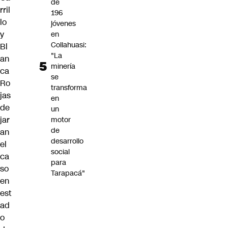
de
rril
196
lo
jóvenes
y
en
Collahuasi:
Bl
"La
an
minería
ca
se
Ro
transforma
jas
en
de
un
jar
motor
de
an
desarrollo
el
social
ca
para
so
Tarapacá"
en
est
ad
o