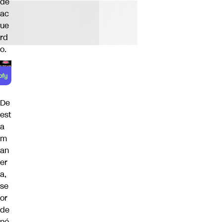
de
ac
ue
rd
o.
De
est
a
m
an
er
a,
se
or
de
nó