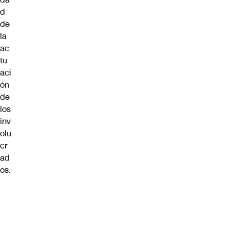
d
de
la
ac
tu
aci
ón
de
los
inv
olu
cr
ad
os.