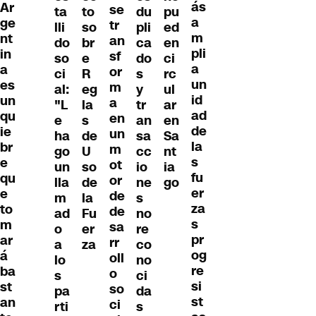
ás
Ar
se
ta
to
du
pu
a
ge
tr
lli
so
pli
ed
m
nt
an
do
br
ca
en
pli
in
sf
so
e
do
ci
a
a
or
ci
R
s
rc
un
es
m
al:
eg
y
ul
id
un
a
"L
la
tr
ar
ad
qu
en
e
s
an
en
de
ie
un
ha
de
sa
Sa
la
br
m
go
U
cc
nt
s
e
ot
un
so
io
ia
fu
qu
or
lla
de
ne
go
er
e
de
m
la
s
za
to
de
ad
Fu
no
s
m
sa
o
er
re
pr
ar
rr
a
za
co
og
á
oll
lo
no
re
ba
o
s
ci
si
st
so
pa
da
st
an
ci
rti
s