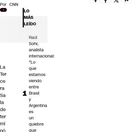
Por
CNN
Futuro 360
LO
Opinión
MÁS
LEÍDO
Raúl
Sohr,
analista
internacional:
"Lo
La
que
Ter
estamos
ce
viendo
entre
ra
Brasil
Sa
y
la
Argentina
de
es
ter
un
mi
quiebre
nó
que