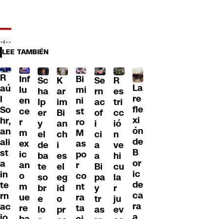
LEE TAMBIÉN
R
Inf
Bi
Sc
K
Se
R
La
aú
lu
mi
ha
ar
rn
es
re
l
en
ni
lp
im
ac
tri
fle
So
ce
st
er
Bi
of
cc
xi
hr,
r
ro
y
an
i
ió
ón
an
m
M
el
ch
ci
n
de
ali
ex
as
de
i
a
ve
B
st
ic
po
ba
es
a
hi
or
a
an
r
te
el
Bi
cu
ic
in
o
co
so
eg
pa
la
de
te
m
nt
br
id
y
r
ca
rn
ue
ra
e
o
tr
ju
ra
ac
re
ta
lo
pr
as
ev
a
io