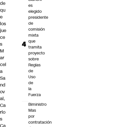
de
es
qu
elegido
e
presidente
los
de
comisión
jue
mixta
ce
que
s
tramita
M
proyecto
ar
sobre
cel
Reglas
a
de
Uso
Sa
de
nd
la
ov
Fuerza
al,
Biministro
Ca
Mas
rlo
por
s
contratación
Ca