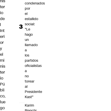
nis
condenados
ter
por
io
el
de
estallido
social:
l
"Le
Int
hago
eri
un
or
llamado
y
a
el
los
mi
partidos
oficialistas
nis
a
ter
no
io
torear
Pú
al
bli
Presidente
co,
Kast"
lue
Karim
go
Bianchi