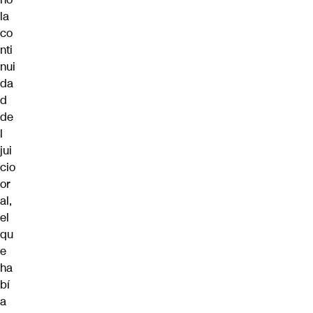
la
co
nti
nui
da
d
de
l
jui
cio
or
al,
el
qu
e
ha
bí
a