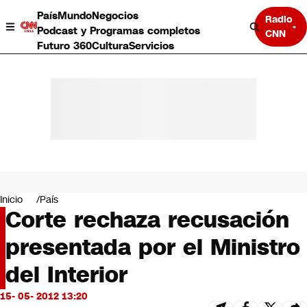
País
Mundo
Negocios
Radio
Podcast y Programas completos
CNN
Futuro 360
Cultura
Servicios
País
Mundo
Negocios
Inicio
País
Corte rechaza recusación
Deportes
Programas completos
presentada por el Ministro
Cultura
Servicios
del Interior
Bits
CNN Data
15- 05- 2012 13:20
CNN tiempo