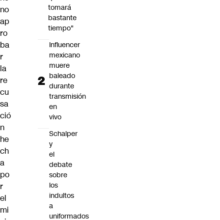
tomará
no
bastante
ap
tiempo"
ro
ba
Influencer
mexicano
r
muere
la
baleado
re
durante
cu
transmisión
sa
en
ció
vivo
n
Schalper
he
y
ch
el
a
debate
po
sobre
los
r
indultos
el
a
mi
uniformados