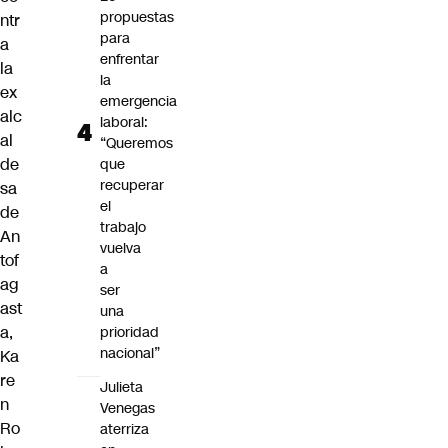
propuestas
ntr
para
a
enfrentar
la
la
ex
emergencia
alc
laboral:
al
“Queremos
de
que
recuperar
sa
el
de
trabajo
An
vuelva
tof
a
ag
ser
ast
una
a,
prioridad
nacional”
Ka
re
Julieta
n
Venegas
Ro
aterriza