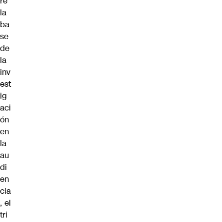
re
la
ba
se
de
la
inv
est
ig
aci
ón
en
la
au
di
en
cia
, el
tri