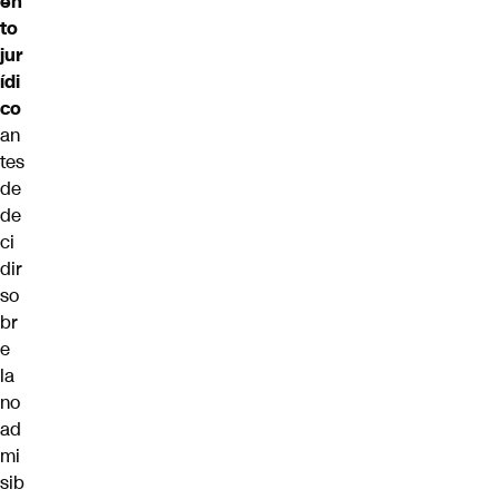
en
to
jur
ídi
co
an
tes
de
de
ci
dir
so
br
e
la
no
ad
mi
sib