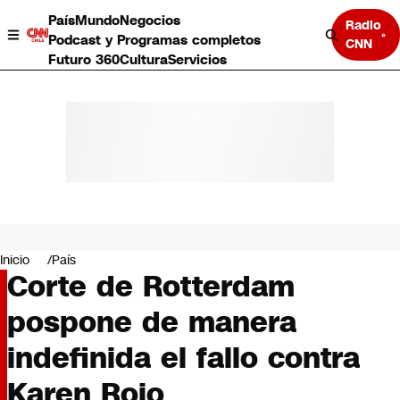
País
Mundo
Negocios
Radio
Podcast y Programas completos
CNN
Futuro 360
Cultura
Servicios
País
Mundo
Negocios
Inicio
País
Corte de Rotterdam
Deportes
Programas completos
pospone de manera
Cultura
Servicios
indefinida el fallo contra
Bits
CNN Data
Karen Rojo
CNN tiempo