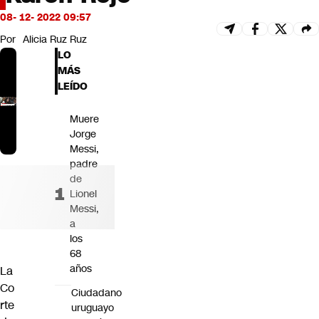
Futuro 360
08- 12- 2022 09:57
Opinión
Por
Alicia Ruz Ruz
LO
MÁS
LEÍDO
Muere
Jorge
Messi,
padre
de
Lionel
Messi,
a
los
68
años
La
Co
Ciudadano
rte
uruguayo