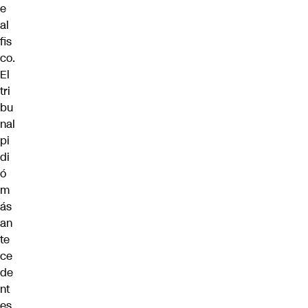
e
al
fis
co.
El
tri
bu
nal
pi
di
ó
m
ás
an
te
ce
de
nt
es