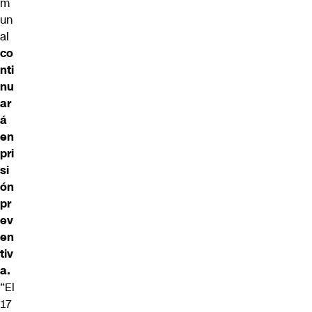
m
un
al
co
nti
nu
ar
á
en
pri
si
ón
pr
ev
en
tiv
a.
“El
17