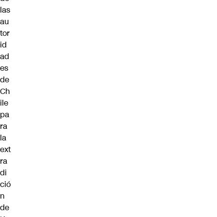
las
au
tor
id
ad
es
de
Ch
ile
pa
ra
la
ext
ra
di
ció
n
de