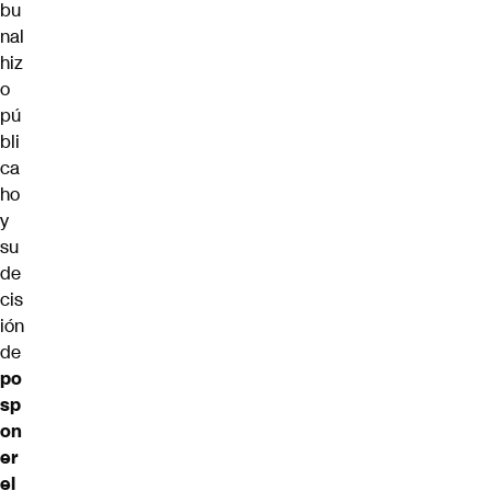
bu
nal
hiz
o
pú
bli
ca
ho
y
su
de
cis
ión
de
po
sp
on
er
el