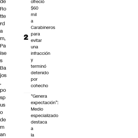
de
ofreció
$60
Ro
mil
tte
a
rd
Carabineros
a
para
m,
evitar
Pa
una
íse
infracción
y
s
terminó
Ba
detenido
jos
por
,
cohecho
po
“Genera
sp
expectación”:
us
Medio
o
especializado
de
destaca
m
a
an
la