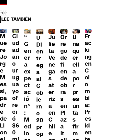
LEE TAMBIÉN
M
Ci
Fr
“
Ju
Or
U
U
ue
ud
ac
G
lie
re
na
DI
re
ad
ki
en
ta
go
qu
en
Jo
an
ng
er
Ve
de
er
tr
rg
o
en
a
ne
fi
ell
eg
e
ur
C
ex
ga
en
a
a
M
ug
ol
pe
s
de
po
al
es
ua
o
ct
at
ob
r
G
si,
yo
m
ac
er
ra
pr
ob
pa
of
bi
ió
riz
s
es
ie
dr
re
a:
n”
a
en
un
rn
e
ci
Pr
:
en
Pl
ta
o
de
ó
es
M
C
az
s
20
Li
$6
id
ed
hil
a
fir
pr
on
0
en
io
e
It
m
op
el
mi
te