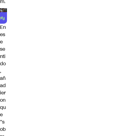
m.
En
es
e
se
nti
do
,
añ
ad
ier
on
qu
e
“s
ob