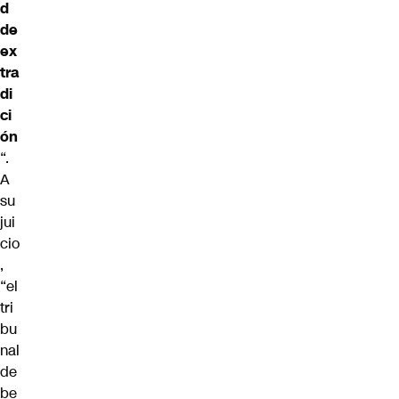
d
de
ex
tra
di
ci
ón
“.
A
su
jui
cio
,
“el
tri
bu
nal
de
be