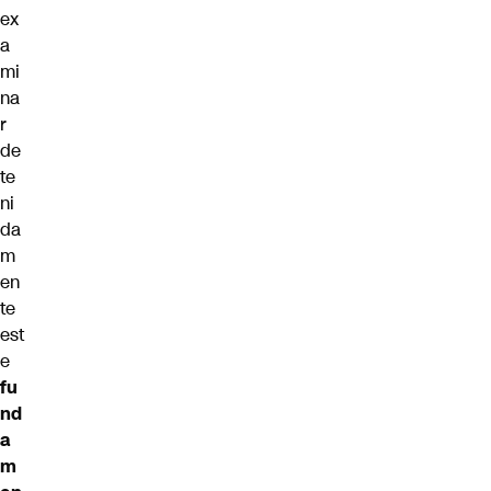
ex
a
mi
na
r
de
te
ni
da
m
en
te
est
e
fu
nd
a
m