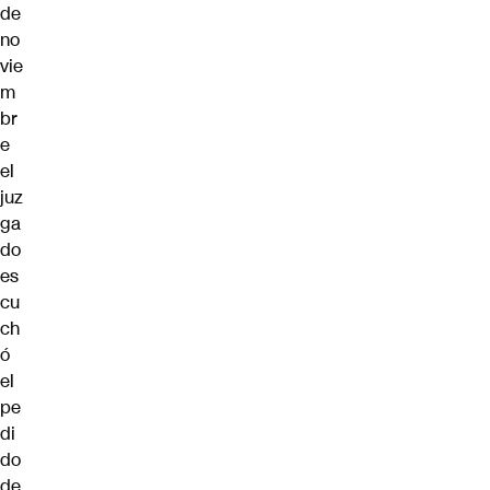
de
no
vie
m
br
e
el
juz
ga
do
es
cu
ch
ó
el
pe
di
do
de