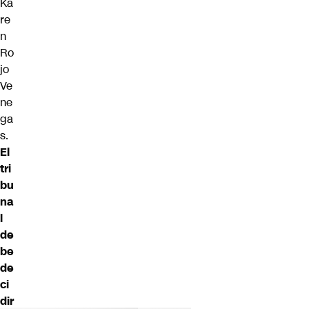
Ka
re
n
Ro
jo
Ve
ne
ga
s.
El
tri
bu
na
l
de
be
de
ci
dir