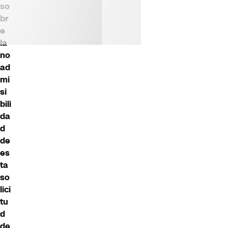
so
br
e
la
no
ad
mi
si
bili
da
d
de
es
ta
so
lici
tu
d
de