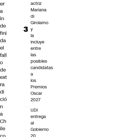
er
actriz
Mariana
a
di
in
Girolamo
de
y
fini
la
da
incluye
el
entre
fall
las
posibles
o
candidatas
de
a
ext
los
ra
Premios
di
Oscar
ció
2027
n
UDI
a
entrega
Ch
al
ile
Gobierno
co
20