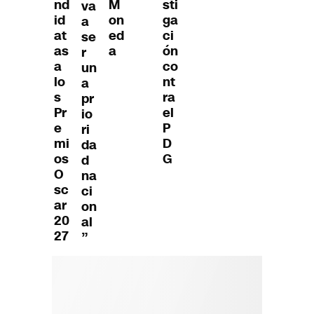
nd
M
sti
va
id
on
ga
a
at
ed
ci
se
as
a
ón
r
a
co
un
lo
nt
a
s
ra
pr
Pr
el
io
e
P
ri
mi
D
da
os
G
d
O
na
sc
ci
ar
on
20
al
27
”