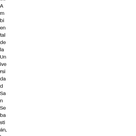
A
m
bi
en
tal
de
la
Un
ive
rsi
da
d
Sa
n
Se
ba
sti
án,