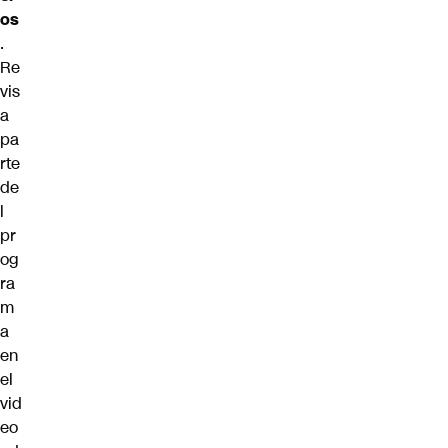
os
.
Re
vis
a
pa
rte
de
l
pr
og
ra
m
a
en
el
vid
eo