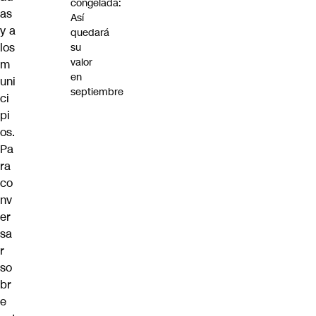
congelada:
as
Así
y a
quedará
los
su
valor
m
en
uni
septiembre
ci
pi
os.
Pa
ra
co
nv
er
sa
r
so
br
e