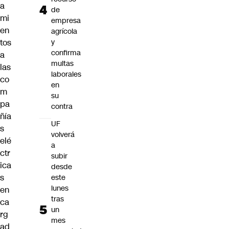
a
de
mi
empresa
en
agrícola
tos
y
confirma
a
multas
las
laborales
co
en
m
su
pa
contra
ñía
UF
s
volverá
elé
a
ctr
subir
ica
desde
s
este
lunes
en
tras
ca
un
rg
mes
ad