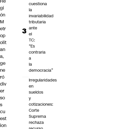
Re
cuestiona
gi
la
ón
invariabilidad
M
tributaria
ante
etr
el
op
TC:
olit
“Es
an
contraria
a,
a
ge
la
ne
democracia”
ró
Irregularidades
div
en
er
sueldos
so
y
s
cotizaciones:
Corte
cu
Suprema
est
rechaza
ion
recurso