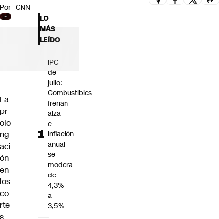
Por
CNN
Futuro 360
LO
Opinión
MÁS
LEÍDO
IPC
de
julio:
Combustibles
La
frenan
pr
alza
olo
e
ng
inflación
anual
aci
se
ón
modera
en
de
los
4,3%
co
a
rte
3,5%
s