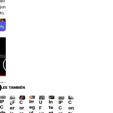
ad
jun
to.
LEE TAMBIÉN
IP
Irr
In
¿F
C
U
IP
C
C
eg
te
er
or
F
C
on
de
ul
nt