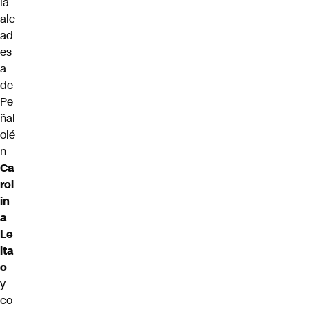
la
alc
ad
es
a
de
Pe
ñal
olé
n
Ca
rol
in
a
Le
ita
o
y
co