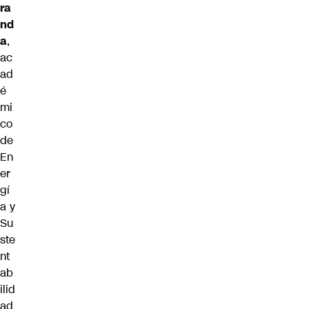
ra
nd
a
,
ac
ad
é
mi
co
de
En
er
gí
a y
Su
ste
nt
ab
ilid
ad