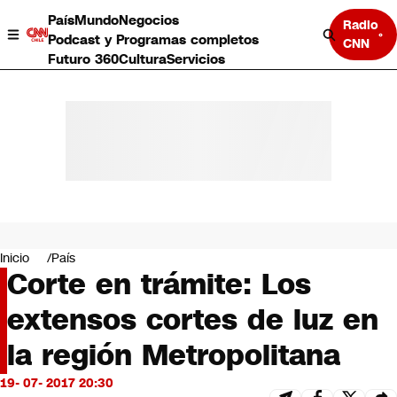
País
Mundo
Negocios
Radio
Podcast y Programas completos
CNN
Futuro 360
Cultura
Servicios
País
Mundo
Negocios
Inicio
País
Corte en trámite: Los
Deportes
Programas completos
extensos cortes de luz en
Cultura
Servicios
la región Metropolitana
Bits
CNN Data
19- 07- 2017 20:30
CNN tiempo