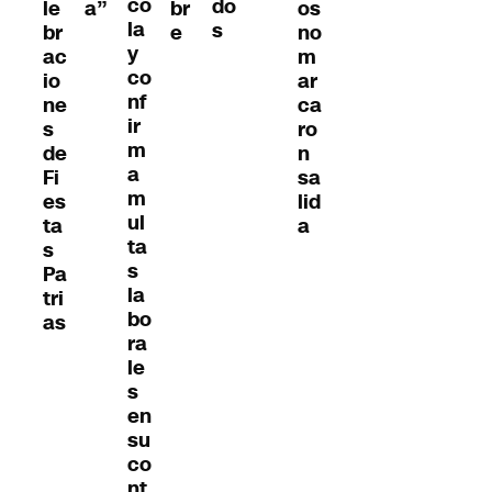
co
do
le
a”
br
os
la
s
br
e
no
y
ac
m
co
io
ar
nf
ne
ca
ir
s
ro
m
de
n
a
Fi
sa
m
es
lid
ul
ta
a
ta
s
s
Pa
la
tri
bo
as
ra
le
s
en
su
co
nt