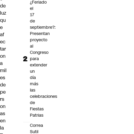
¿Feriado
de
el
luz
17
qu
de
e
septiembre?:
Presentan
af
proyecto
ec
al
tar
Congreso
on
para
a
extender
mil
un
es
día
más
de
las
pe
celebraciones
rs
de
on
Fiestas
as
Patrias
en
Correa
la
Sutil