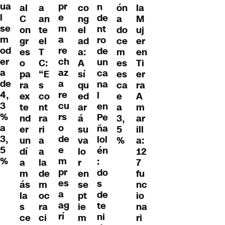
ua
pr
n
al
a
co
ón
la
l
e
de
C
an
ng
a
M
se
m
nt
on
te
el
do
uj
m
a
ro
gr
el
ad
ce
er
od
re
de
es
T
a:
m
en
er
ch
un
o
C:
A
es
Ti
a
az
ca
pa
“E
sí
es
er
de
a
na
ra
s
qu
ca
ra
4,
re
l
ex
co
ed
e
A
3
cu
en
te
nt
ar
a
m
%
rs
Pe
nd
ra
á
3,
ar
a
o
ña
er
ri
su
5
ill
3,
de
lol
un
a
va
%
a:
5
e
én
dí
a
lo
12
%
m
:
a
la
r
7
pr
do
m
de
en
fu
es
s
ás
m
se
nc
a
de
la
oc
pt
io
ag
te
s
ra
ie
na
rí
ni
ce
ci
m
ri