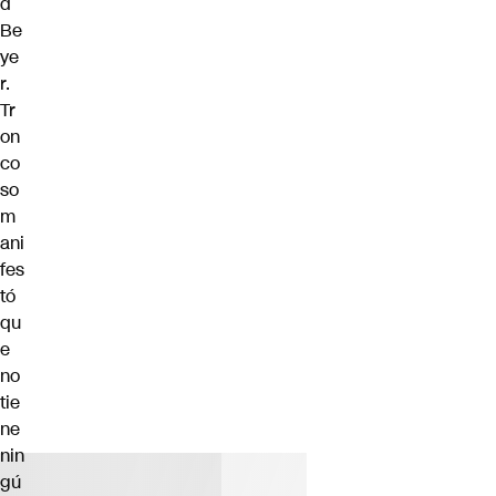
d
Be
ye
r.
Tr
on
co
so
m
ani
fes
tó
qu
e
no
tie
ne
nin
gú