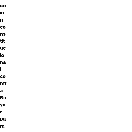
ac
ió
n
co
ns
tit
uc
io
na
l
co
ntr
a
Be
ye
r
pa
ra