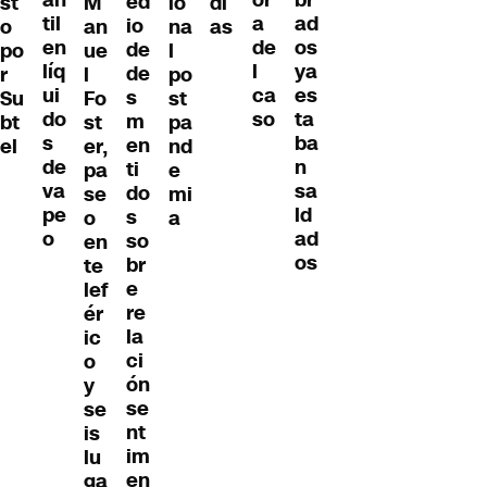
br
or
ed
st
M
io
dí
til
ad
a
io
o
an
na
as
en
os
de
de
po
ue
l
líq
ya
l
de
r
l
po
ui
es
ca
s
Su
Fo
st
do
ta
so
m
bt
st
pa
s
ba
en
el
er,
nd
de
n
ti
pa
e
va
sa
do
se
mi
pe
ld
s
o
a
o
ad
so
en
os
br
te
e
lef
re
ér
la
ic
ci
o
ón
y
se
se
nt
is
im
lu
en
ga