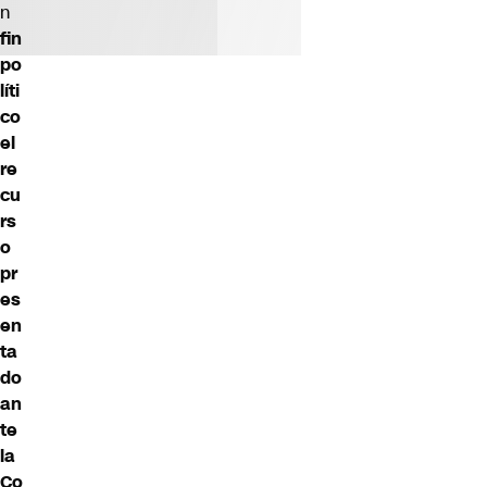
n
fin
po
líti
co
el
re
cu
rs
o
pr
es
en
ta
do
an
te
la
Co