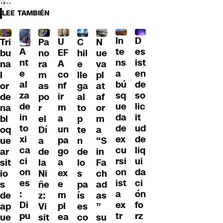
LEE TAMBIÉN
D
In
U
Tri
Pa
C
N
A
es
te
EF
bu
no
hil
ue
nt
ist
ns
A
na
ra
e
va
e
en
a
co
l
m
lle
pl
al
de
bú
nf
or
as
ga
at
za
so
sq
ir
de
po
al
af
de
lic
ue
m
na
r
to
or
in
it
da
a
bl
el
p
m
to
ud
de
un
oq
Dí
te
a
xi
de
ex
pa
ue
a
n
“S
ca
liq
cu
go
ar
de
de
in
ci
ui
rsi
a
sit
la
lo
Fa
on
da
on
ex
io
Ni
s
ch
es
ci
ist
e
s
ñe
pa
ad
:
ón
a
m
de
z:
ís
as
Di
fo
ex
pl
ap
Vi
es
”
pu
rz
tr
ea
ue
sit
co
su