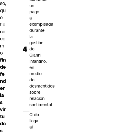
so,
un
qu
pago
e
a
tie
exempleada
durante
ne
la
co
gestión
m
de
o
Gianni
fin
Infantino,
de
en
fe
medio
de
nd
desmentidos
er
sobre
la
relación
s
sentimental
vir
Chile
tu
llega
de
al
s