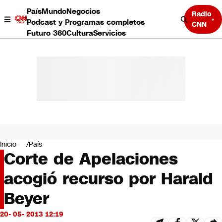
País
Mundo
Negocios
Radio
Podcast y Programas completos
CNN
Futuro 360
Cultura
Servicios
País
Mundo
Negocios
Inicio
País
Corte de Apelaciones
Deportes
Programas completos
acogió recurso por Harald
Cultura
Servicios
Beyer
Bits
CNN Data
20- 05- 2013 12:19
CNN tiempo