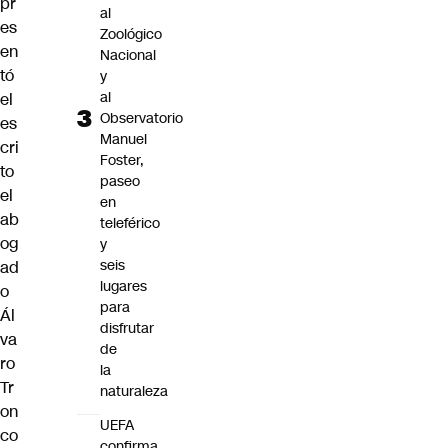
pr
al
es
Zoológico
en
Nacional
tó
y
al
el
Observatorio
es
Manuel
cri
Foster,
to
paseo
el
en
ab
teleférico
og
y
seis
ad
lugares
o
para
Ál
disfrutar
va
de
ro
la
Tr
naturaleza
on
UEFA
co
confirma