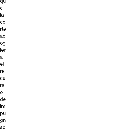
qu
e
la
co
rte
ac
og
ier
a
el
re
cu
rs
o
de
im
pu
gn
aci