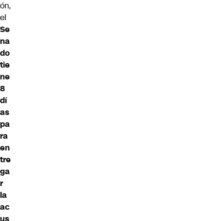
ón,
el
Se
na
do
tie
ne
8
dí
as
pa
ra
en
tre
ga
r
la
ac
us