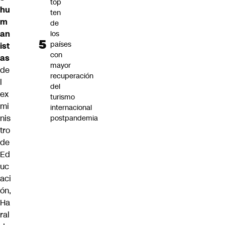
top
hu
ten
m
de
an
los
países
ist
con
as
mayor
de
recuperación
l
del
ex
turismo
mi
internacional
nis
postpandemia
tro
de
Ed
uc
aci
ón,
Ha
ral