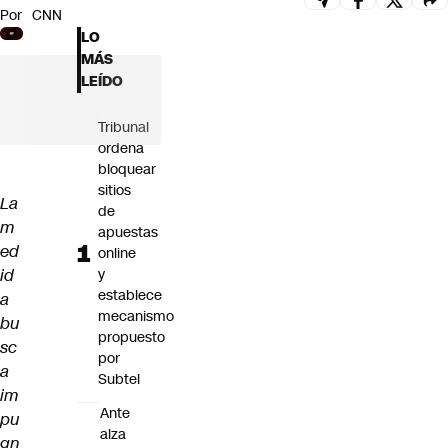
Por
CNN
Futuro 360
LO
Opinión
MÁS
LEÍDO
Tribunal
ordena
bloquear
sitios
La
de
m
apuestas
ed
online
id
y
establece
a
mecanismo
bu
propuesto
sc
por
a
Subtel
im
Ante
pu
alza
gn