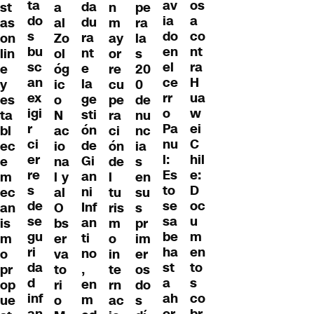
ta
os
av
da
st
a
n
pe
do
a
ia
du
as
al
m
ra
s
co
do
ra
on
Zo
ay
la
bu
nt
en
nt
lin
ol
or
s
sc
ra
el
e
e
óg
re
20
an
H
ce
la
y
ic
cu
0
ex
ua
rr
ge
es
o
pe
de
igi
w
o
sti
ta
N
ra
nu
r
ei
Pa
ón
bl
ac
ci
nc
ci
C
nu
de
ec
io
ón
ia
er
hil
l:
Gi
e
na
de
s
re
e:
Es
an
m
l y
l
en
s
D
to
ni
ec
al
tu
su
de
oc
se
Inf
an
O
ris
s
se
u
sa
an
is
bs
m
pr
gu
m
be
ti
m
er
o
im
ri
en
ha
no
o
va
in
er
da
to
st
,
pr
to
te
os
d
s
a
en
op
ri
rn
do
inf
co
ah
m
ue
o
ac
s
an