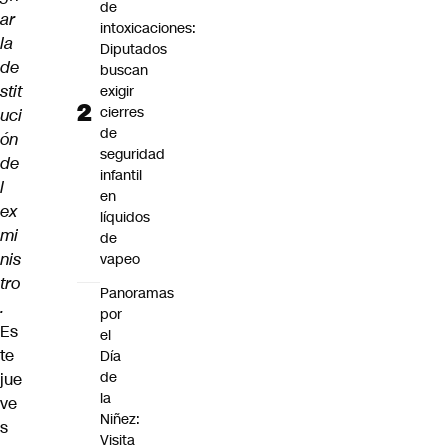
de
ar
intoxicaciones:
la
Diputados
de
buscan
stit
exigir
cierres
uci
de
ón
seguridad
de
infantil
l
en
ex
líquidos
mi
de
nis
vapeo
tro
Panoramas
.
por
Es
el
te
Día
de
jue
la
ve
Niñez:
s
Visita