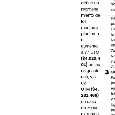
define un
d
reordena
v
miento de
P
los
po
montos y
Dí
plantea u
la
n
Ni
Vi
aumento
Zo
a 77 UTM
Na
($4.020.4
y 
01)
en las
Ob
asignacio
M
nes, y a
Fo
82
p
e
UTM
($4.
te
281.466)
y 
en caso
lu
de zonas
pa
extremas