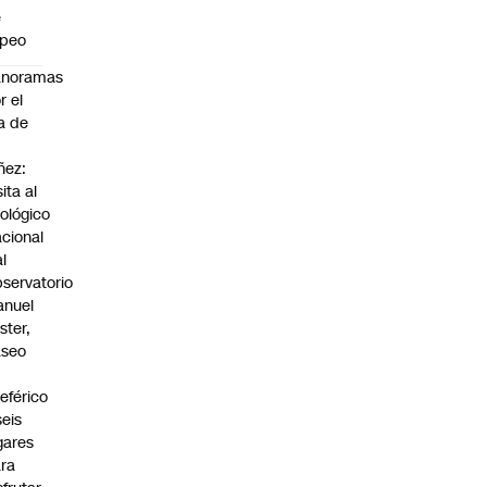
e
apeo
anoramas
r el
a de
ñez:
sita al
ológico
cional
al
servatorio
anuel
ster,
aseo
n
leférico
seis
gares
ra