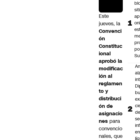
bl
si
Este
ap
on
jueves, la
es
Convenci
me
ón
pr
Constituc
po
ional
Su
aprobó la
An
modificac
al
ión al
in
reglamen
Di
to y
b
distribuci
ex
ón de
ci
d
asignacio
se
nes
para
in
convencio
e
nales, que
lí