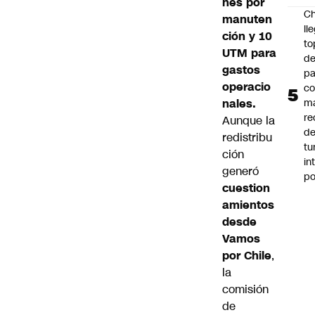
nes por
Ch
manuten
ll
ción y 10
to
UTM para
de
gastos
pa
operacio
c
nales.
m
re
Aunque la
de
redistribu
tu
ción
in
generó
p
cuestion
amientos
desde
Vamos
por Chile
,
la
comisión
de