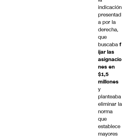
indicación
presentad
a por la
derecha,
que
buscaba
f
ijar las
asignacio
nes en
$1,5
millones
y
planteaba
eliminar la
norma
que
establece
mayores