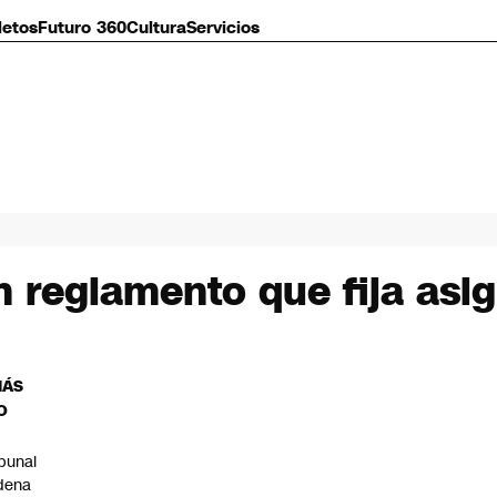
letos
Futuro 360
Cultura
Servicios
 reglamento que fija asig
MÁS
O
ibunal
dena