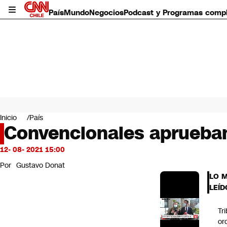
País
Mundo
Negocios
Podcast y Programas comp
País
Mundo
Inicio
País
Negocios
Convencionales aprueban
Deportes
Programas completos
12- 08- 2021 15:00
Cultura
Por
Gustavo Donat
Servicios
LO 
Bits
LEÍD
CNN Data
CNN tiempo
Tr
Futuro 360
or
Opinión