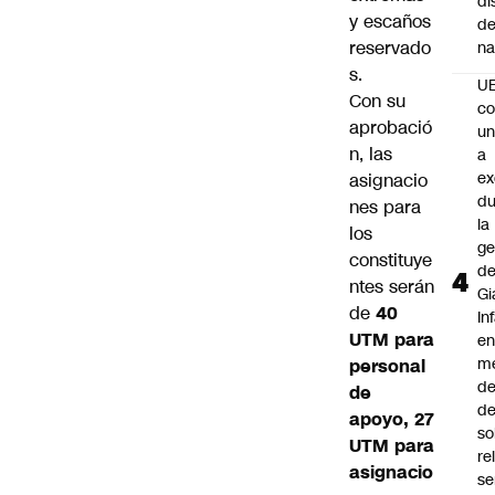
di
y escaños
de
reservado
na
s.
U
Con su
co
aprobació
un
n, las
a
e
asignacio
du
nes para
la
los
ge
constituye
d
ntes serán
Gi
de
40
In
UTM para
e
m
personal
d
de
de
apoyo, 27
so
UTM para
re
asignacio
se