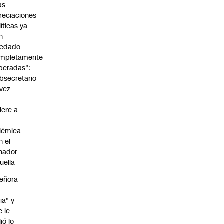
as
reciaciones
líticas ya
n
edado
mpletamente
peradas":
bsecretario
vez
fiere a
lémica
n el
nador
uella
eñora
e
ria" y
e le
lió lo