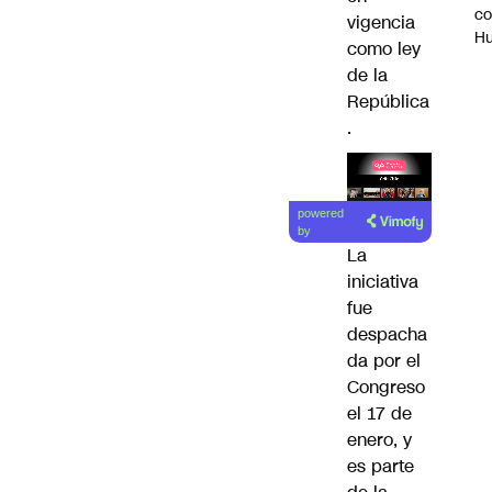
c
vigencia
H
como ley
de la
República
.
Lea el
powered
artículo
by
La
iniciativa
fue
despacha
da por el
Congreso
el 17 de
enero, y
es parte