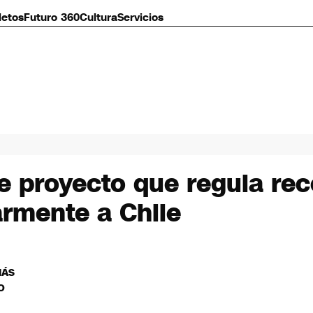
letos
Futuro 360
Cultura
Servicios
de proyecto que regula re
armente a Chile
MÁS
O