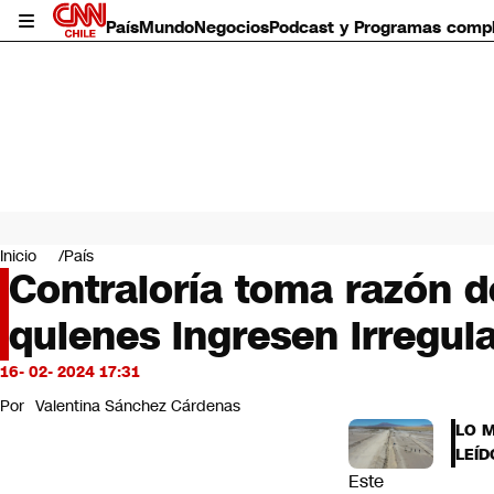
País
Mundo
Negocios
Podcast y Programas comp
País
Mundo
Inicio
País
Negocios
Contraloría toma razón 
Deportes
quienes ingresen irregul
Programas completos
Cultura
Servicios
16- 02- 2024 17:31
Bits
Por
Valentina Sánchez Cárdenas
CNN Data
LO 
CNN tiempo
LEÍD
Futuro 360
Este
Opinión