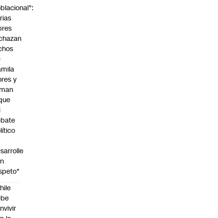
blacional":
rias
bres
chazan
chos
e
mila
ores y
aman
que
l
ebate
lítico
sarrolle
on
speto"
hile
ebe
nvivir