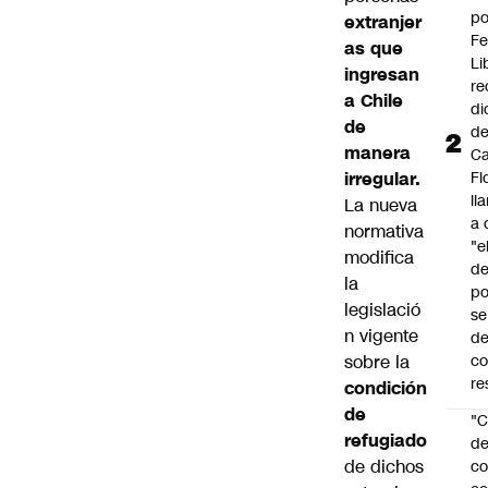
po
extranjer
Fe
as que
Li
ingresan
re
a Chile
di
de
d
manera
Ca
irregular.
Fl
ll
La nueva
a 
normativa
"e
modifica
d
la
po
legislació
se
n vigente
de
sobre la
c
re
condición
de
"C
refugiado
d
de dichos
co