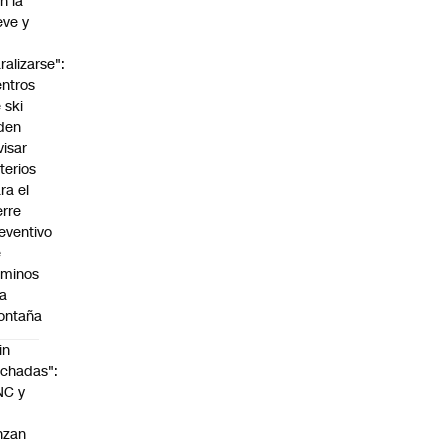
n la
eve y
o
ralizarse":
ntros
 ski
den
visar
iterios
ra el
erre
eventivo
e
aminos
la
ontaña
in
chadas":
NC y
nzan