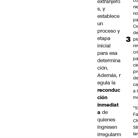
co
extranjero
ni
s, y
n
establece
pa
un
Ce
proceso y
de
etapa
pi
inicial
re
cr
para esa
pa
determina
ci
ción.
pr
Además, r
d
egula la
c
reconduc
a 
ción
m
inmediat
"S
a
de
Fa
quienes
C
ingresen
SII
la
irregularm