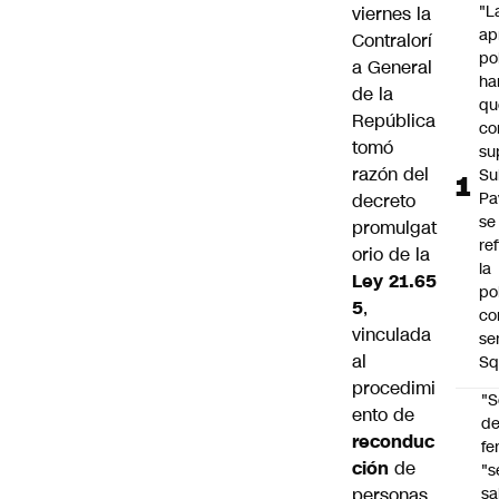
"L
viernes la
ap
Contralorí
po
a General
ha
de la
qu
República
co
tomó
su
razón del
Su
Pa
decreto
se
promulgat
re
orio de la
la
Ley 21.65
po
5
,
co
vinculada
se
al
Sq
procedimi
"S
ento de
d
reconduc
fe
ción
de
"s
personas
sa