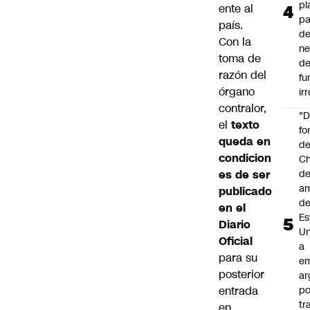
pl
ente al
pa
país.
de
Con la
ne
toma de
d
razón del
fu
órgano
ir
contralor,
"
el
texto
fo
queda en
de
condicion
Ch
es de ser
de
a
publicado
d
en el
Es
Diario
Un
Oficial
a
para su
e
posterior
ar
entrada
po
tr
en