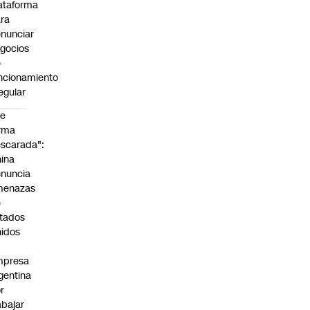
ataforma
ra
nunciar
gocios
e
ncionamiento
regular
De
rma
scarada":
ina
nuncia
menazas
e
tados
idos
mpresa
gentina
r
abajar