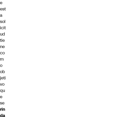
e
est
a
sol
icit
ud
tie
ne
co
m
o
ob
jeti
vo
qu
e
se
rin
da