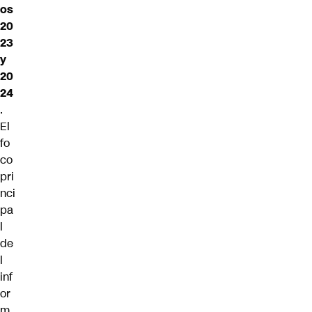
os
20
23
y
20
24
.
El
fo
co
pri
nci
pa
l
de
l
inf
or
m