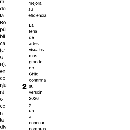
ral
mejora
de
su
la
eficiencia
Re
La
pú
feria
bli
de
ca
artes
visuales
(C
más
G
grande
R)
,
de
en
Chile
co
confirma
nju
su
nt
versión
2026
o
y
co
da
n
a
la
conocer
div
nombres