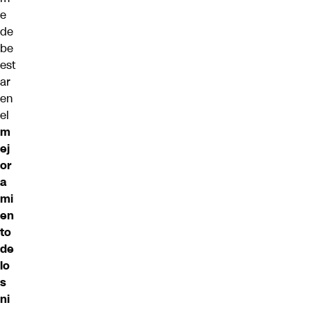
e
de
be
est
ar
en
el
m
ej
or
a
mi
en
to
de
lo
s
ni