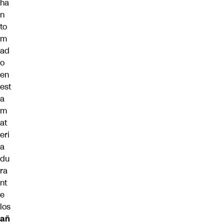
ha
n
to
m
ad
o
en
est
a
m
at
eri
a
du
ra
nt
e
los
añ