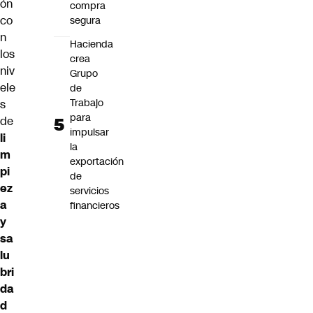
ón
compra
co
segura
n
Hacienda
los
crea
niv
Grupo
ele
de
Trabajo
s
para
de
impulsar
li
la
m
exportación
pi
de
ez
servicios
a
financieros
y
sa
lu
bri
da
d