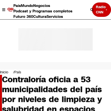
País
Mundo
Negocios
Radio
Podcast y Programas completos
CNN
Futuro 360
Cultura
Servicios
País
Mundo
Negocios
Inicio
País
Contraloría oficia a 53
Deportes
Programas completos
municipalidades del país
Cultura
Servicios
por niveles de limpieza y
Bits
CNN Data
salubridad en espacios
CNN tiempo