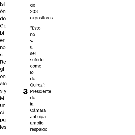
isi
de
ón
203
expositores
de
Go
“Esto
bi
no
er
va
a
no
ser
s
sufrido
Re
como
gi
lo
on
de
ale
Quiroz”:
s y
Presidente
de
M
la
uni
Cámara
ci
anticipa
pa
amplio
les
respaldo
,