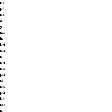
m
pi
ez
a
y
sa
lu
bri
da
d
en
es
pa
ci
os
pú
bli
co
s
,