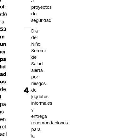
a
ofi
proyectos
de
ció
seguridad
a
53
Día
m
del
un
Niño:
Seremi
ici
de
pa
Salud
lid
alerta
ad
por
es
riesgos
de
de
l
juguetes
informales
pa
y
ís
entrega
en
recomendaciones
rel
para
aci
la