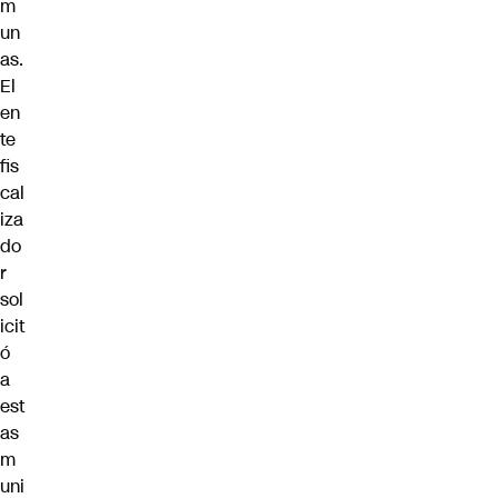
m
un
as.
El
en
te
fis
cal
iza
do
r
sol
icit
ó
a
est
as
m
uni