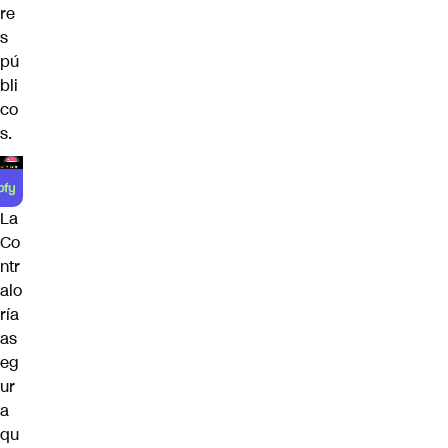
re
s
pú
bli
co
s.
La
Co
ntr
alo
ría
as
eg
ur
a
qu