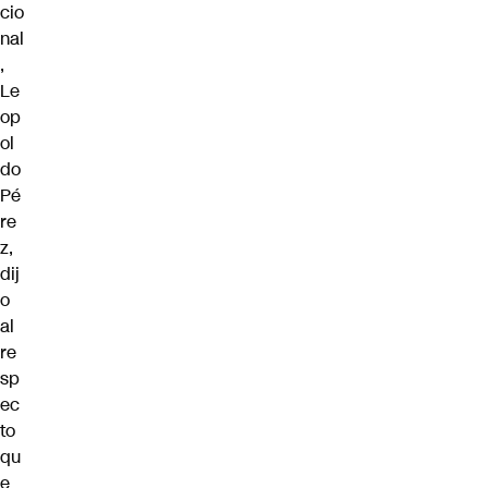
cio
nal
,
Le
op
ol
do
Pé
re
z,
dij
o
al
re
sp
ec
to
qu
e