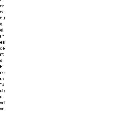
cr
ee
qu
e
el
Pr
esi
de
nt
e
Pi
ñe
ra
“d
eb
e
vol
ve