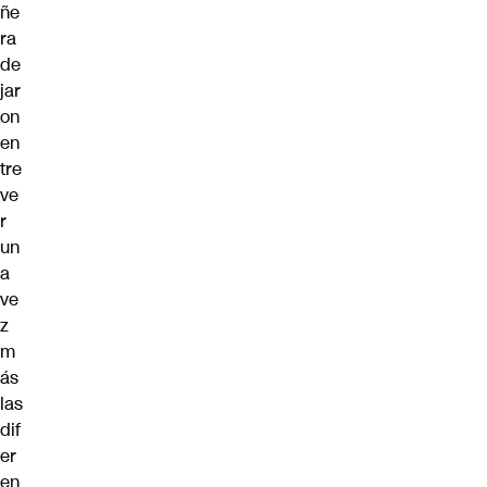
ñe
ra
de
jar
on
en
tre
ve
r
un
a
ve
z
m
ás
las
dif
er
en