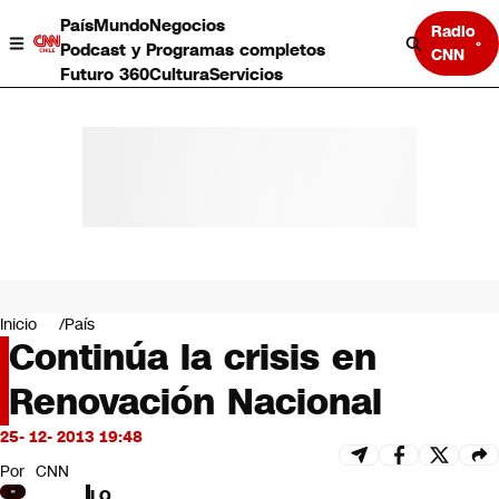
País
Mundo
Negocios
Radio
Podcast y Programas completos
CNN
Futuro 360
Cultura
Servicios
País
Mundo
Negocios
Inicio
País
Continúa la crisis en
Deportes
Programas completos
Renovación Nacional
Cultura
Servicios
25- 12- 2013 19:48
Bits
CNN Data
Por
CNN
CNN tiempo
LO