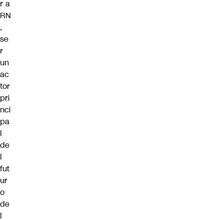
r a
RN
,
se
r
un
ac
tor
pri
nci
pa
l
de
l
fut
ur
o
de
l