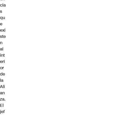
cia
s
qu
e
exi
ste
n
al
int
eri
or
de
la
Ali
an
za.
El
jef