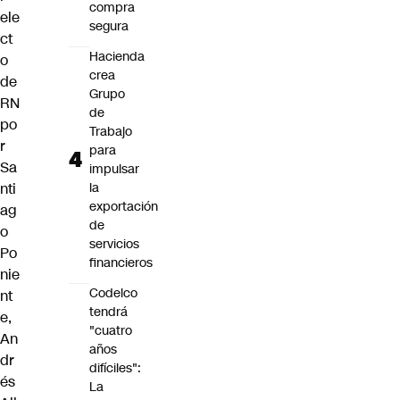
compra
ele
segura
ct
Hacienda
o
crea
de
Grupo
RN
de
po
Trabajo
r
para
Sa
impulsar
nti
la
exportación
ag
de
o
servicios
Po
financieros
nie
Codelco
nt
tendrá
e,
"cuatro
An
años
dr
difíciles":
és
La