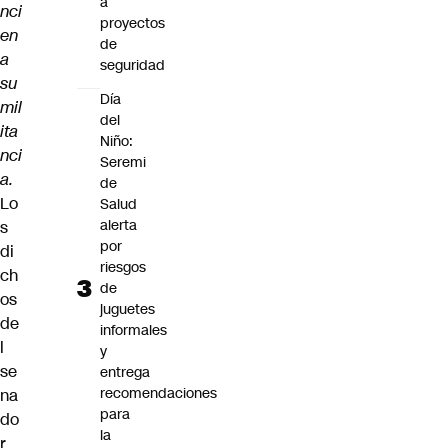
a
nci
proyectos
en
de
a
seguridad
su
Día
mil
del
ita
Niño:
nci
Seremi
a.
de
Lo
Salud
alerta
s
por
di
riesgos
ch
de
os
juguetes
de
informales
l
y
se
entrega
recomendaciones
na
para
do
la
r