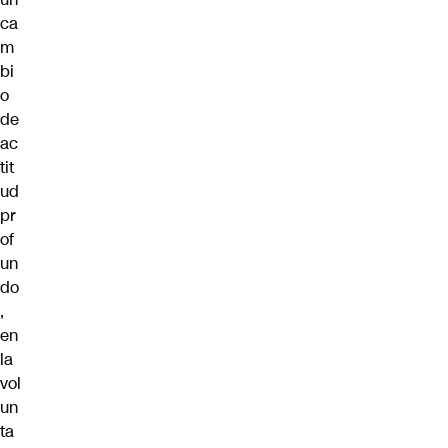
ca
m
bi
o
de
ac
tit
ud
pr
of
un
do
,
en
la
vol
un
ta