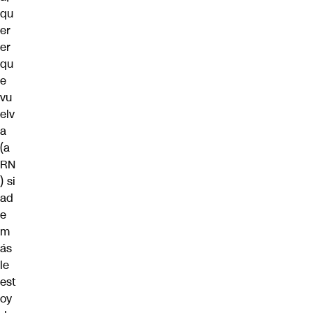
qu
er
er
qu
e
vu
elv
a
(a
RN
) si
ad
e
m
ás
le
est
oy