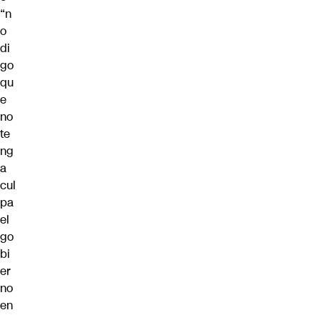
“n
o
di
go
qu
e
no
te
ng
a
cul
pa
el
go
bi
er
no
en