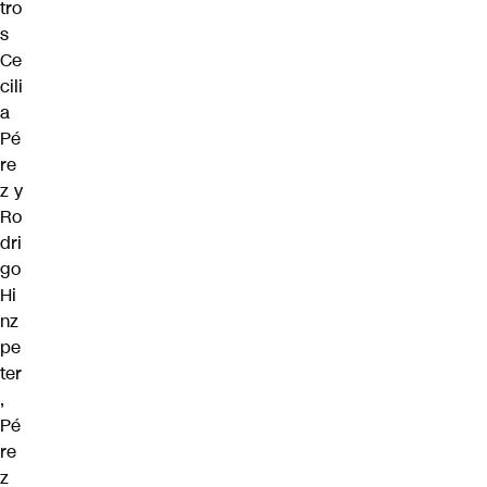
tro
s
Ce
cili
a
Pé
re
z y
Ro
dri
go
Hi
nz
pe
ter
,
Pé
re
z