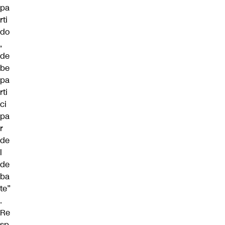
pa
rti
do
,
de
be
pa
rti
ci
pa
r
de
l
de
ba
te”
.
Re
sp