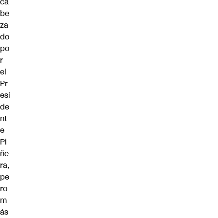
ca
be
za
do
po
r
el
Pr
esi
de
nt
e
Pi
ñe
ra,
pe
ro
m
ás