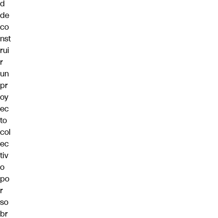
d
de
co
nst
rui
r
un
pr
oy
ec
to
col
ec
tiv
o
po
r
so
br