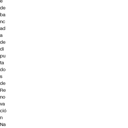
e
de
ba
nc
ad
a
de
di
pu
ta
do
s
de
Re
no
va
ció
n
Na