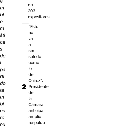
e
de
m
203
bl
expositores
e
“Esto
m
no
áti
va
ca
a
s
ser
de
sufrido
l
como
lo
pa
de
rti
Quiroz”:
do
Presidente
ta
de
m
la
bi
Cámara
én
anticipa
amplio
re
respaldo
nu