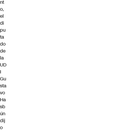
nt
o,
el
di
pu
ta
do
de
la
UD
I
Gu
sta
vo
Ha
sb
ún
dij
o