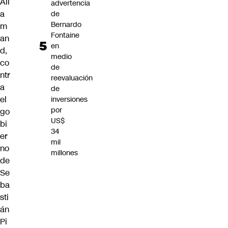
All
advertencia
a
de
Bernardo
m
Fontaine
an
en
d,
medio
co
de
ntr
reevaluación
a
de
el
inversiones
por
go
US$
bi
34
er
mil
no
millones
de
Se
ba
sti
án
Pi