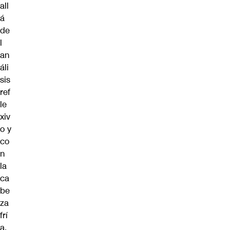
all
á
de
l
an
áli
sis
ref
le
xiv
o y
co
n
la
ca
be
za
frí
a,