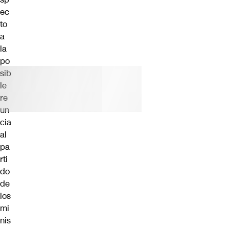
ec
to
a
la
po
sib
le
re
un
cia
al
pa
rti
do
de
los
mi
nis