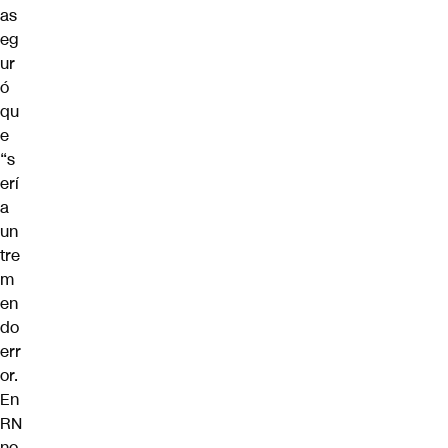
as
eg
ur
ó
qu
e
“s
erí
a
un
tre
m
en
do
err
or.
En
RN
no