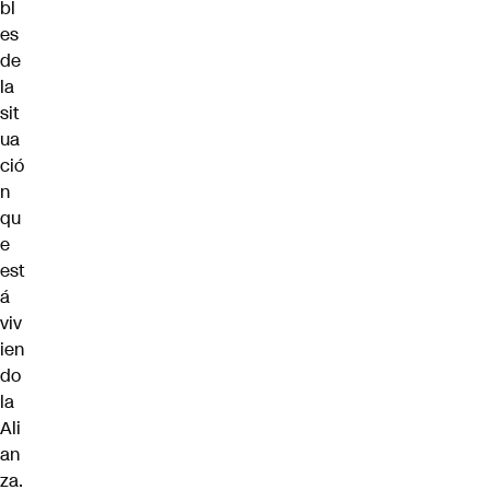
bl
es
de
la
sit
ua
ció
n
qu
e
est
á
viv
ien
do
la
Ali
an
za.