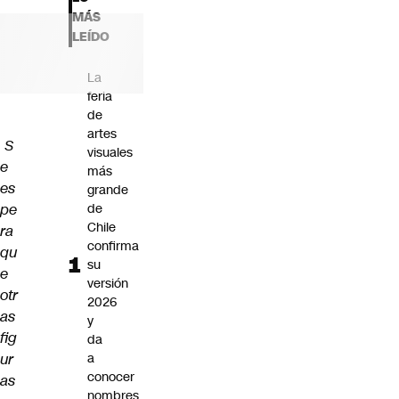
Futuro 360
MÁS
Opinión
LEÍDO
La
feria
de
artes
S
visuales
e
más
es
grande
pe
de
Chile
ra
confirma
qu
su
e
versión
otr
2026
as
y
fig
da
ur
a
conocer
as
nombres