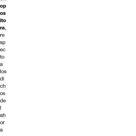
op
os
ito
ra
,
re
sp
ec
to
a
los
di
ch
os
de
l
ah
or
a