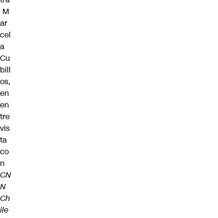
M
ar
cel
a
Cu
bill
os,
en
en
tre
vis
ta
co
n
CN
N
Ch
ile