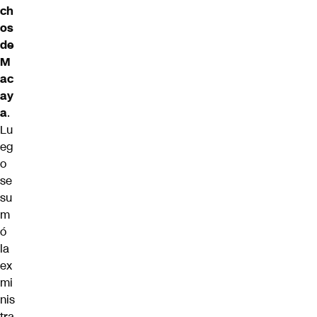
ch
os
de
M
ac
ay
a
.
Lu
eg
o
se
su
m
ó
la
ex
mi
nis
tra