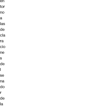
en
tor
no
a
las
de
cla
ra
cio
ne
s
de
l
se
na
do
r
de
la