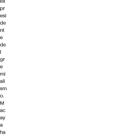
ex
pr
esi
de
nt
e
de
l
gr
e
mi
ali
sm
o.
M
ac
ay
a
ha