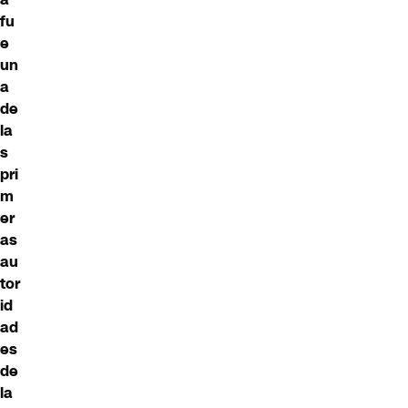
fu
e
un
a
de
la
s
pri
m
er
as
au
tor
id
ad
es
de
la