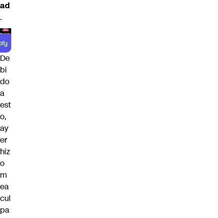
ad
.
De
bi
do
a
est
o,
ay
er
hiz
o
m
ea
cul
pa