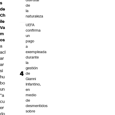
disfrutar
s
de
de
la
Ch
naturaleza
ile
UEFA
Va
confirma
m
un
os
pago
a
a
acl
exempleada
durante
ar
la
ar
gestión
si
de
hu
Gianni
bo
Infantino,
un
en
“a
medio
de
cu
desmentidos
er
sobre
do