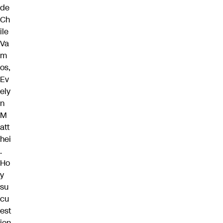
de
Ch
ile
Va
m
os,
Ev
ely
n
M
att
hei
.
Ho
y
su
cu
est
ion