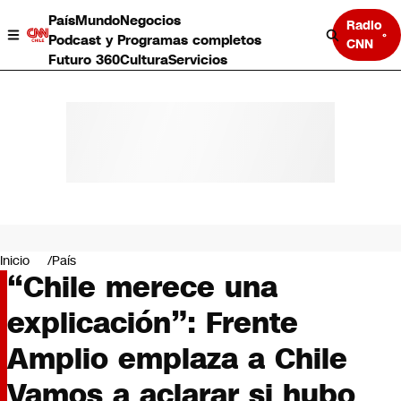
País
Mundo
Negocios
Radio
Podcast y Programas completos
CNN
Futuro 360
Cultura
Servicios
País
Mundo
Negocios
Inicio
País
“Chile merece una
Deportes
Programas completos
explicación”: Frente
Cultura
Servicios
Amplio emplaza a Chile
Bits
CNN Data
Vamos a aclarar si hubo
CNN tiempo