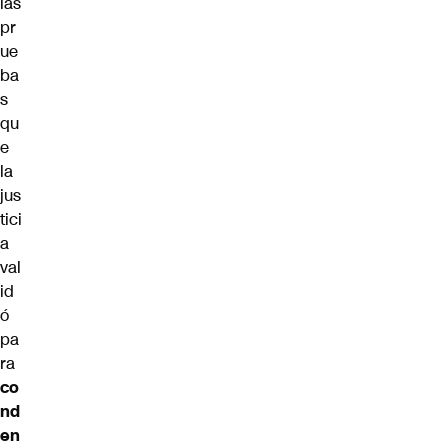
las
pr
ue
ba
s
qu
e
la
jus
tici
a
val
id
ó
pa
ra
co
nd
en