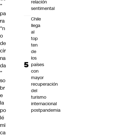
relación
”
sentimental
pa
Chile
ra
llega
“n
al
o
top
de
ten
cir
de
na
los
países
da
con
”
mayor
so
recuperación
br
del
e
turismo
la
internacional
po
postpandemia
lé
mi
ca