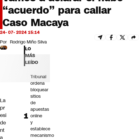
Futuro 360
“acuerdo” para callar
Opinión
Caso Macaya
24- 07- 2024 15:14
Por
Rodrigo Miño Silva
LO
MÁS
LEÍDO
Tribunal
ordena
bloquear
sitios
La
de
pr
apuestas
esi
online
de
y
establece
nt
mecanismo
a