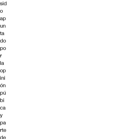
sid
o
ap
un
ta
do
po
r
la
op
ini
ón
pú
bi
ca
y
pa
rte
de