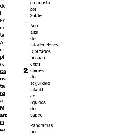
propuesto
de
por
l
Subtel
Fr
Ante
en
alza
te
de
A
intoxicaciones:
m
Diputados
pli
buscan
o,
exigir
cierres
Co
de
ns
seguridad
ta
infantil
nz
en
a
líquidos
M
de
art
vapeo
ín
Panoramas
ez
por