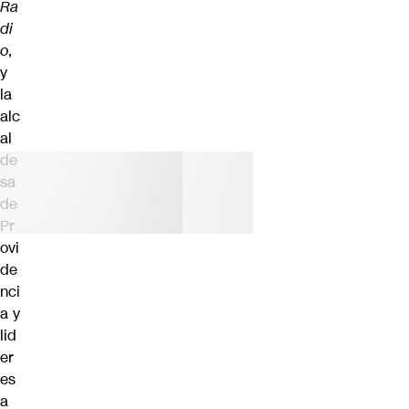
Ra
di
o
,
y
la
alc
al
de
sa
de
Pr
ovi
de
nci
a y
lid
er
es
a