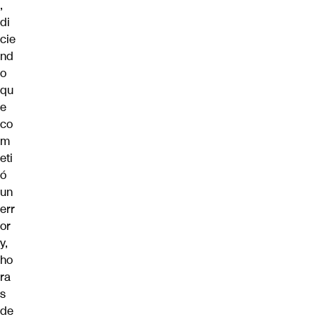
,
di
cie
nd
o
qu
e
co
m
eti
ó
un
err
or
y,
ho
ra
s
de