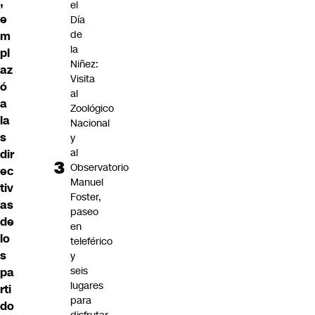
,
el
e
Día
de
m
la
pl
Niñez:
az
Visita
ó
al
a
Zoológico
la
Nacional
s
y
al
dir
Observatorio
ec
Manuel
tiv
Foster,
as
paseo
de
en
lo
teleférico
s
y
seis
pa
lugares
rti
para
do