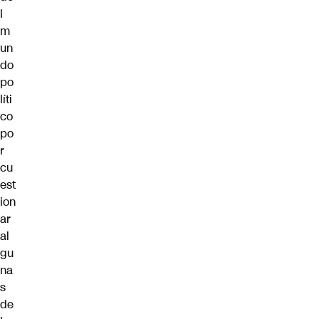
l
m
un
do
po
líti
co
po
r
cu
est
ion
ar
al
gu
na
s
de