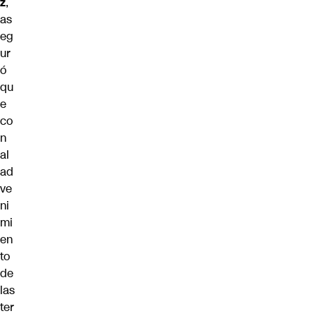
z
,
as
eg
ur
ó
qu
e
co
n
al
ad
ve
ni
mi
en
to
de
las
ter