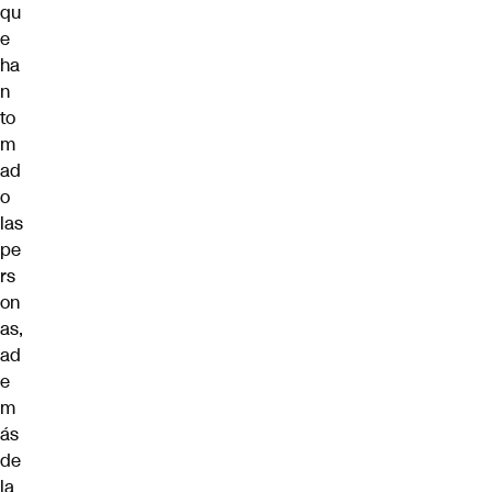
qu
e
ha
n
to
m
ad
o
las
pe
rs
on
as,
ad
e
m
ás
de
la