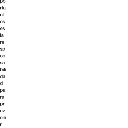
po
rta
nt
es
es
la
re
sp
on
sa
bili
da
d
pa
ra
pr
ev
eni
r