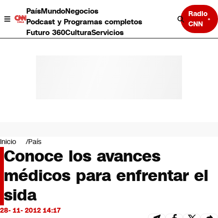
País
Mundo
Negocios
Radio
Podcast y Programas completos
CNN
Futuro 360
Cultura
Servicios
País
Mundo
Negocios
Inicio
País
Conoce los avances
Deportes
Programas completos
médicos para enfrentar el
Cultura
Servicios
sida
Bits
CNN Data
28- 11- 2012 14:17
CNN tiempo