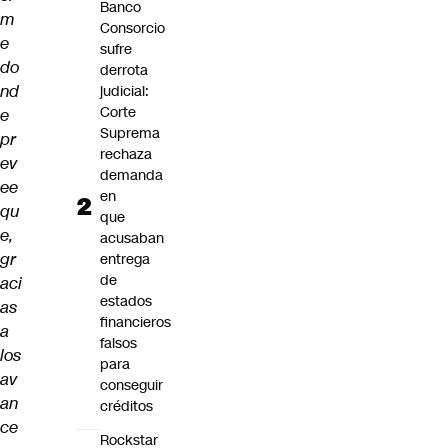
Banco
m
Consorcio
e
sufre
do
derrota
nd
judicial:
Corte
e
Suprema
pr
rechaza
ev
demanda
ee
en
qu
que
e,
acusaban
gr
entrega
de
aci
estados
as
financieros
a
falsos
los
para
av
conseguir
an
créditos
ce
Rockstar