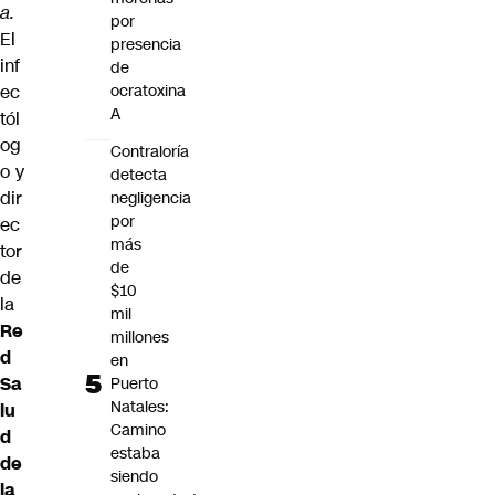
a.
por
El
presencia
inf
de
ec
ocratoxina
A
tól
og
Contraloría
o y
detecta
dir
negligencia
por
ec
más
tor
de
de
$10
la
mil
Re
millones
d
en
Sa
Puerto
Natales:
lu
Camino
d
estaba
de
siendo
la