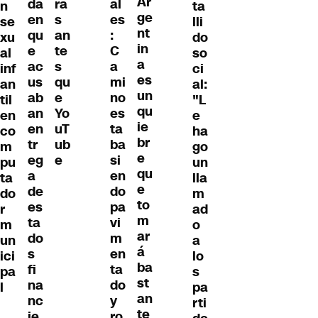
Ar
da
ra
al
n
ta
ge
en
s
es
se
lli
nt
qu
an
:
xu
do
in
e
te
C
al
so
a
ac
s
a
inf
ci
es
us
qu
mi
an
al:
un
ab
e
no
til
"L
qu
an
Yo
es
en
e
ie
en
uT
ta
co
ha
br
tr
ub
ba
m
go
e
eg
e
si
pu
un
qu
a
en
ta
lla
e
de
do
do
m
to
es
pa
r
ad
m
ta
vi
m
o
ar
do
m
un
a
á
s
en
ici
lo
ba
fi
ta
pa
s
st
na
do
l
pa
an
nc
y
rti
te
ie
ro