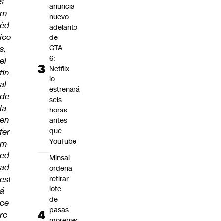
s
anuncia
m
nuevo
éd
adelanto
ico
de
GTA
s,
6:
el
Netflix
fin
lo
al
estrenará
de
seis
la
horas
en
antes
que
fer
YouTube
m
ed
Minsal
ad
ordena
est
retirar
lote
á
de
ce
pasas
rc
morenas