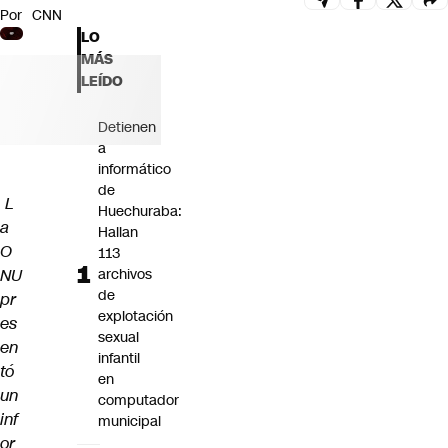
Por
CNN
Futuro 360
LO
Opinión
MÁS
LEÍDO
Detienen
a
informático
de
L
Huechuraba:
a
Hallan
O
113
NU
archivos
de
pr
explotación
es
sexual
en
infantil
tó
en
un
computador
inf
municipal
or