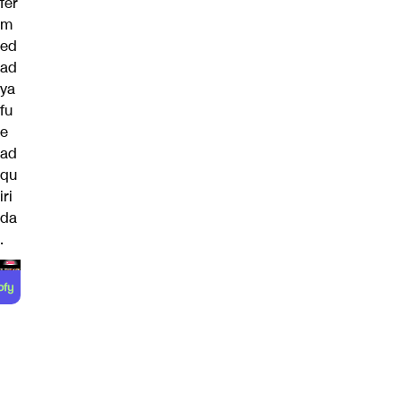
fer
m
ed
ad
ya
fu
e
ad
qu
iri
da
.