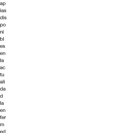
ap
ias
dis
po
ni
bl
es
en
la
ac
tu
ali
da
d
la
en
fer
m
ed