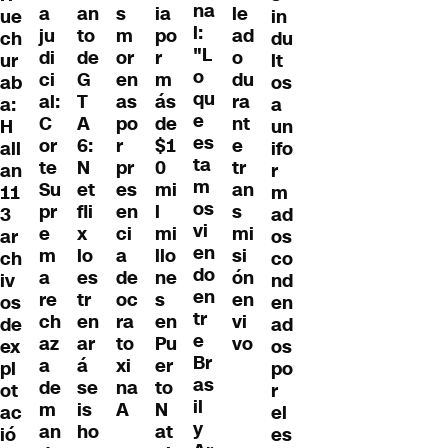
na
a
an
s
ia
le
ue
in
l:
ju
to
m
po
ad
ch
du
"L
di
de
or
r
o
ur
lt
o
ci
G
en
m
du
ab
os
qu
al:
T
as
ás
ra
a:
a
e
C
A
po
de
nt
H
un
es
or
6:
r
$1
e
all
ifo
ta
te
N
pr
0
tr
an
r
m
Su
et
es
mi
an
11
m
os
pr
fli
en
l
s
3
ad
vi
e
x
ci
mi
mi
ar
os
en
m
lo
a
llo
si
ch
co
do
a
es
de
ne
ón
iv
nd
en
re
tr
oc
s
en
os
en
tr
ch
en
ra
en
vi
de
ad
e
az
ar
to
Pu
vo
ex
os
Br
a
á
xi
er
pl
po
as
de
se
na
to
ot
r
il
m
is
A
N
ac
el
y
an
ho
at
ió
es