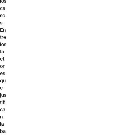
los
ca
so
s.
En
tre
los
fa
ct
or
es
qu
e
jus
tifi
ca
n
la
ba