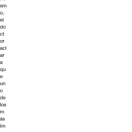
sm
o,
el
do
ct
or
acl
ar
a
qu
e
un
o
de
los
m
ás
im