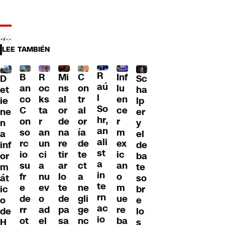
LEE TAMBIÉN
R
B
R
Mi
C
Inf
D
Sc
aú
an
oc
ns
on
lu
et
ha
l
co
ks
al
tr
en
ie
lp
So
C
ta
or
al
ce
ne
er
hr,
on
r
de
or
r
n
y
an
so
an
na
ía
m
a
el
ali
rc
un
re
de
ex
inf
de
st
io
ci
tir
te
ic
or
ba
a
su
a
ar
ct
an
m
te
in
fr
nu
lo
a
o
át
so
te
e
ev
te
ne
m
ic
br
rn
de
o
de
gli
ue
o
e
ac
rr
ad
pa
ge
re
de
lo
io
ot
el
sa
nc
ba
H
s