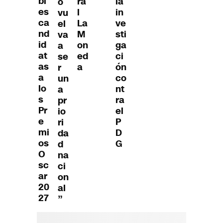
bl
ra
la
o
es
l
in
vu
ca
La
ve
el
nd
M
sti
va
id
on
ga
a
at
ed
ci
se
as
a
ón
r
a
co
un
lo
nt
a
s
ra
pr
Pr
el
io
e
P
ri
mi
D
da
os
G
d
O
na
sc
ci
ar
on
20
al
27
”