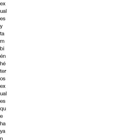
ex
ual
es
y
ta
m
bi
én
hé
ter
os
ex
ual
es
qu
e
ha
ya
n