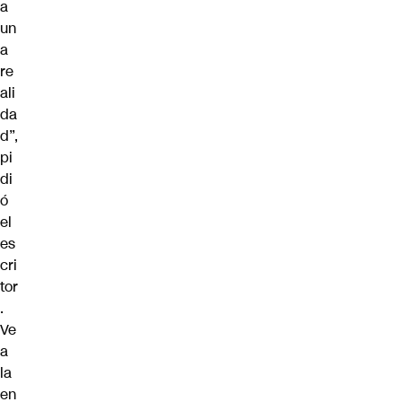
a
un
a
re
ali
da
d”,
pi
di
ó
el
es
cri
tor
.
Ve
a
la
en