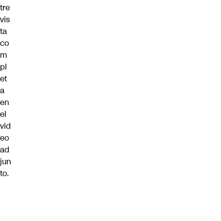
tre
vis
ta
co
m
pl
et
a
en
el
vid
eo
ad
jun
to.