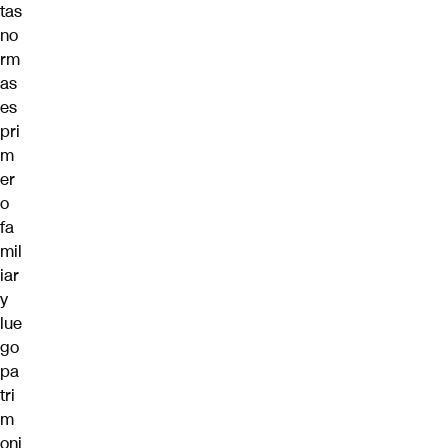
tas
no
rm
as
es
pri
m
er
o
fa
mil
iar
y
lue
go
pa
tri
m
oni