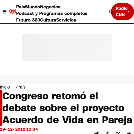
País
Mundo
Negocios
Radio
Podcast y Programas completos
CNN
Futuro 360
Cultura
Servicios
País
Mundo
Negocios
Inicio
País
Congreso retomó el
Deportes
Programas completos
debate sobre el proyecto
Cultura
Servicios
Acuerdo de Vida en Pareja
Bits
CNN Data
19- 12- 2012 13:34
CNN tiempo