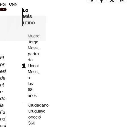
Por
CNN
Futuro 360
LO
Opinión
MÁS
LEÍDO
Muere
Jorge
Messi,
padre
El
de
pr
Lionel
esi
Messi,
de
a
los
nt
68
e
años
de
la
Ciudadano
uruguayo
Fu
ofreció
nd
$60
aci