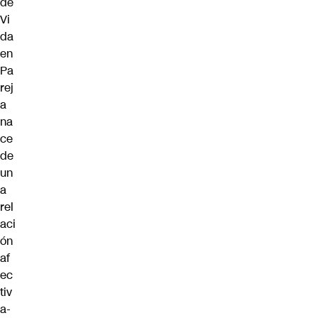
de
Vi
da
en
Pa
rej
a
na
ce
de
un
a
rel
aci
ón
af
ec
tiv
a-