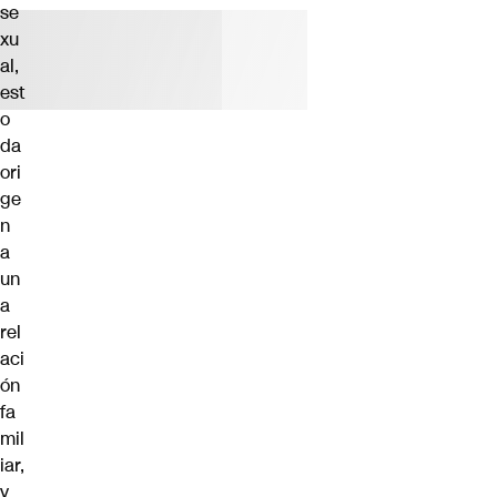
se
xu
al,
est
o
da
ori
ge
n
a
un
a
rel
aci
ón
fa
mil
iar,
y