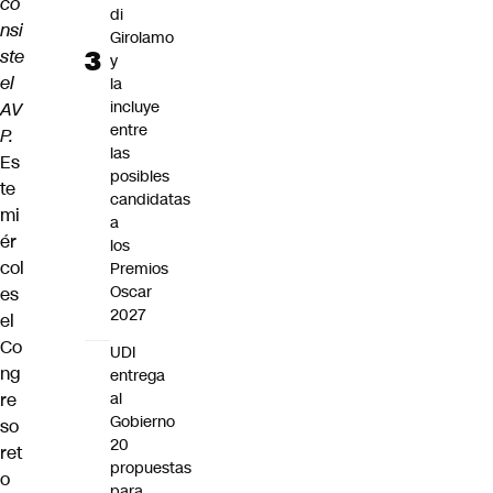
co
di
nsi
Girolamo
ste
y
el
la
incluye
AV
entre
P.
las
Es
posibles
te
candidatas
mi
a
ér
los
col
Premios
Oscar
es
2027
el
Co
UDI
ng
entrega
re
al
Gobierno
so
20
ret
propuestas
o
para