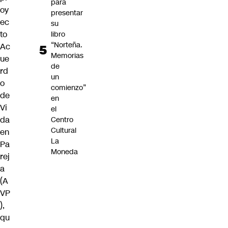
para
oy
presentar
ec
su
to
libro
“Norteña.
Ac
Memorias
ue
de
rd
un
o
comienzo”
de
en
Vi
el
da
Centro
Cultural
en
La
Pa
Moneda
rej
a
(A
VP
),
qu