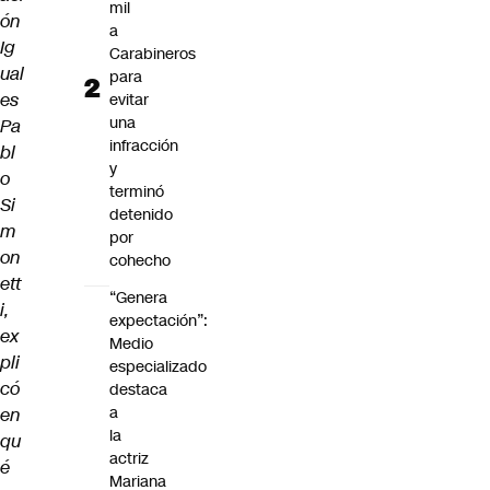
mil
ón
a
Ig
Carabineros
ual
para
es
evitar
una
Pa
infracción
bl
y
o
terminó
Si
detenido
m
por
on
cohecho
ett
“Genera
i,
expectación”:
ex
Medio
pli
especializado
có
destaca
a
en
la
qu
actriz
é
Mariana