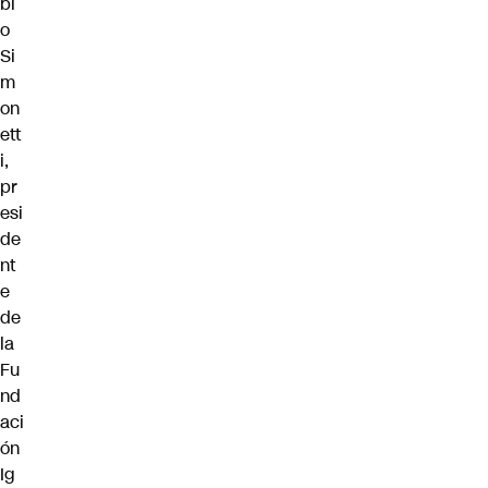
bl
o
Si
m
on
ett
i,
pr
esi
de
nt
e
de
la
Fu
nd
aci
ón
Ig