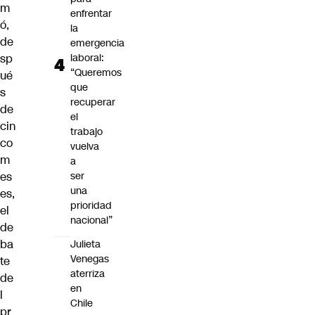
m
enfrentar
ó,
la
de
emergencia
sp
laboral:
“Queremos
ué
que
s
recuperar
de
el
cin
trabajo
co
vuelva
m
a
es
ser
una
es,
prioridad
el
nacional”
de
ba
Julieta
Venegas
te
aterriza
de
en
l
Chile
pr