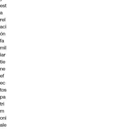
est
a
rel
aci
ón
fa
mil
iar
tie
ne
ef
ec
tos
pa
tri
m
oni
ale