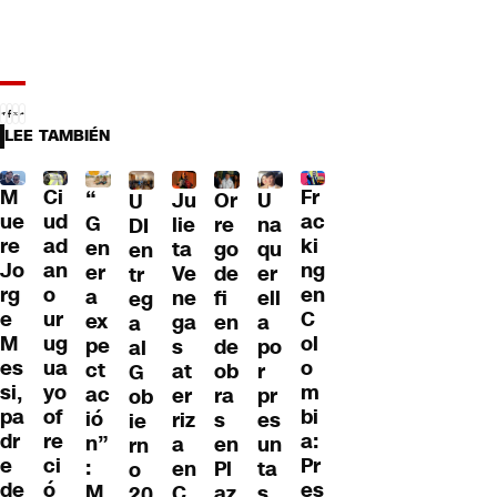
LEE TAMBIÉN
M
Ci
Fr
“
Ju
Or
U
U
ue
ud
ac
G
lie
re
na
DI
re
ad
ki
en
ta
go
qu
en
Jo
an
ng
er
Ve
de
er
tr
rg
o
en
a
ne
fi
ell
eg
e
ur
C
ex
ga
en
a
a
M
ug
ol
pe
s
de
po
al
es
ua
o
ct
at
ob
r
G
si,
yo
m
ac
er
ra
pr
ob
pa
of
bi
ió
riz
s
es
ie
dr
re
a:
n”
a
en
un
rn
e
ci
Pr
:
en
Pl
ta
o
de
ó
es
M
C
az
s
20