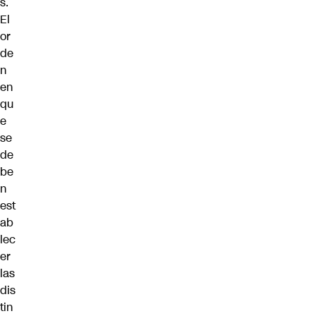
s.
El
or
de
n
en
qu
e
se
de
be
n
est
ab
lec
er
las
dis
tin