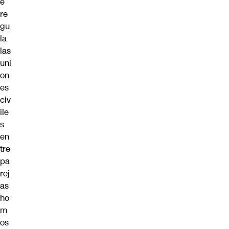
e
re
gu
la
las
uni
on
es
civ
ile
s
en
tre
pa
rej
as
ho
m
os