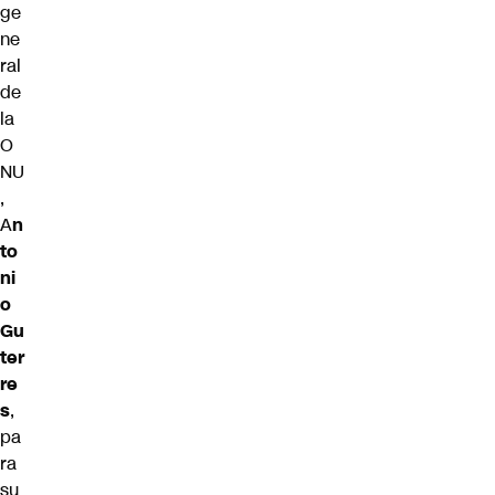
ge
ne
ral
de
la
O
NU
,
A
n
to
ni
o
Gu
ter
re
s
,
pa
ra
su