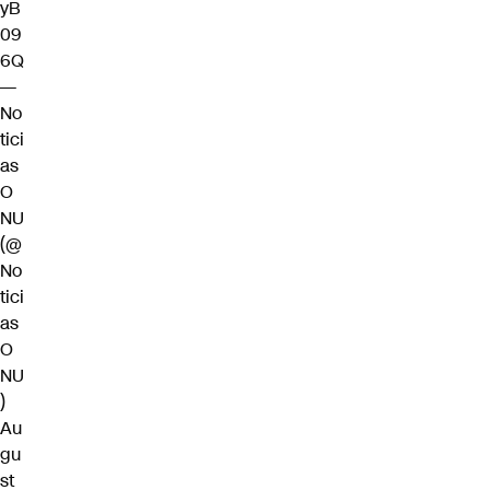
yB
09
6Q
—
No
tici
as
O
NU
(@
No
tici
as
O
NU
)
Au
gu
st