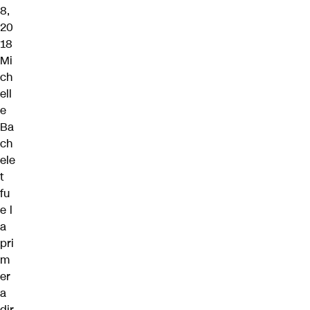
8,
20
18
Mi
ch
ell
e
Ba
ch
ele
t
fu
e l
a
pri
m
er
a
dir