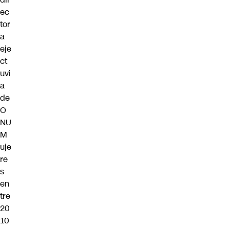
ec
tor
a
eje
ct
uvi
a
de
O
NU
M
uje
re
s
en
tre
20
10