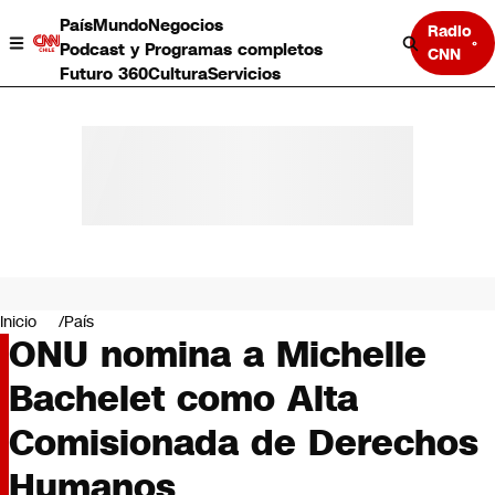
País
Mundo
Negocios
Radio
Podcast y Programas completos
CNN
Futuro 360
Cultura
Servicios
País
Mundo
Negocios
Inicio
País
ONU nomina a Michelle
Deportes
Programas completos
Bachelet como Alta
Cultura
Servicios
Comisionada de Derechos
Bits
CNN Data
Humanos
CNN tiempo