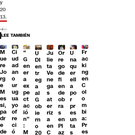
y
20
13.
LEE TAMBIÉN
M
Ci
Fr
“
Ju
Or
U
U
ue
ud
ac
G
lie
re
na
DI
re
ad
ki
en
ta
go
qu
en
Jo
an
ng
er
Ve
de
er
tr
rg
o
en
a
ne
fi
ell
eg
e
ur
C
ex
ga
en
a
a
M
ug
ol
pe
s
de
po
al
es
ua
o
ct
at
ob
r
G
si,
yo
m
ac
er
ra
pr
ob
pa
of
bi
ió
riz
s
es
ie
dr
re
a:
n”
a
en
un
rn
e
ci
Pr
:
en
Pl
ta
o
de
ó
es
M
C
az
s
20