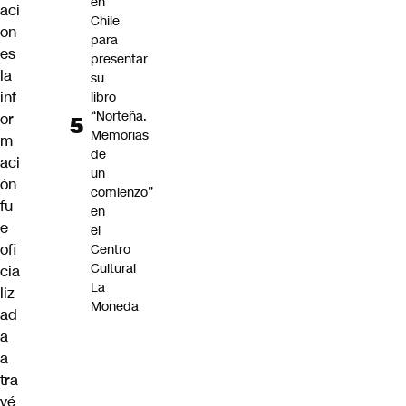
en
aci
Chile
on
para
es
presentar
la
su
inf
libro
“Norteña.
or
Memorias
m
de
aci
un
ón
comienzo”
fu
en
e
el
ofi
Centro
Cultural
cia
La
liz
Moneda
ad
a
a
tra
vé