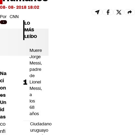
Futuro 360
08- 08- 2018 18:02
Opinión
Por
CNN
LO
MÁS
LEÍDO
Muere
Jorge
Messi,
padre
Na
de
ci
Lionel
on
Messi,
es
a
los
Un
68
id
años
as
co
Ciudadano
uruguayo
nfi