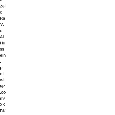
Zei
d
Ra
'A
d
Al
Hu
ss
ein
.
pi
c.t
wit
ter
.co
m/
XK
RK