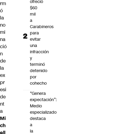
ofreció
rm
$60
ó
mil
la
a
no
Carabineros
mi
para
na
evitar
una
ció
infracción
n
y
de
terminó
la
detenido
ex
por
pr
cohecho
esi
“Genera
de
expectación”:
nt
Medio
a
especializado
Mi
destaca
a
ch
la
ell