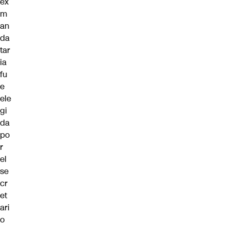
ex
m
an
da
tar
ia
fu
e
ele
gi
da
po
r
el
se
cr
et
ari
o