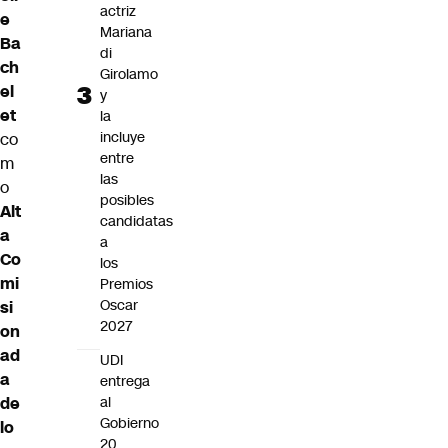
actriz
e
Mariana
Ba
di
ch
Girolamo
el
y
et
la
incluye
co
entre
m
las
o
posibles
Alt
candidatas
a
a
Co
los
mi
Premios
Oscar
si
2027
on
ad
UDI
a
entrega
de
al
Gobierno
lo
20