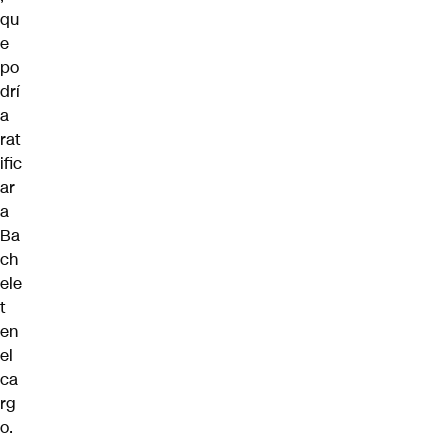
qu
e
po
drí
a
rat
ific
ar
a
Ba
ch
ele
t
en
el
ca
rg
o.