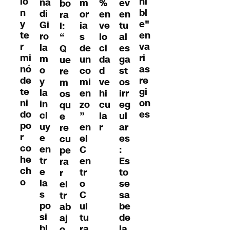
ió
ni
na
m
%
ev
bo
n
bl
di
or
en
en
ra
y
e"
Gi
ia
ve
tu
l:
te
en
ro
s
lo
al
“
r
va
la
de
ci
es
Q
mi
ri
m
un
da
ga
ue
nó
as
o
co
d
st
re
de
re
y
mi
ve
os
m
te
gi
la
en
hi
irr
os
ni
on
in
zo
cu
eg
qu
do
es
cl
”
la
ul
e
po
uy
en
r
ar
re
r
e
el
es
cu
co
en
C
:
pe
he
tr
en
Es
ra
ch
e
tr
to
r
o
la
o
se
el
s
C
sa
tr
po
ul
be
ab
si
tu
de
aj
bl
ra
la
o