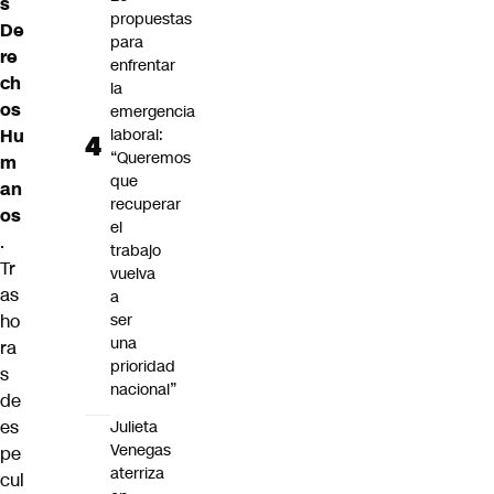
s
propuestas
De
para
re
enfrentar
ch
la
os
emergencia
Hu
laboral:
“Queremos
m
que
an
recuperar
os
el
.
trabajo
Tr
vuelva
as
a
ho
ser
una
ra
prioridad
s
nacional”
de
es
Julieta
Venegas
pe
aterriza
cul