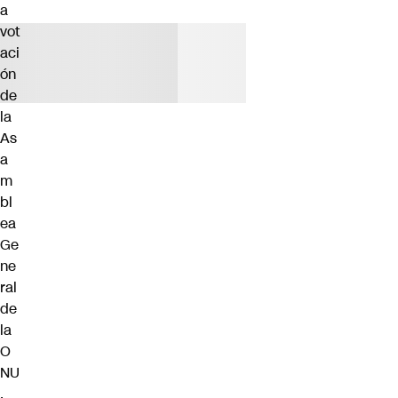
a
vot
aci
ón
de
la
As
a
m
bl
ea
Ge
ne
ral
de
la
O
NU
,