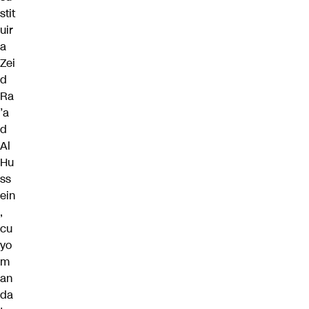
stit
uir
a
Zei
d
Ra
’a
d
Al
Hu
ss
ein
,
cu
yo
m
an
da