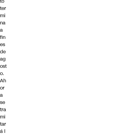
to
ter
mi
na
a
fin
es
de
ag
ost
o.
Ah
or
a
se
tra
mi
tar
á l