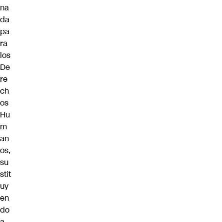
na
da
pa
ra
los
De
re
ch
os
Hu
m
an
os,
su
stit
uy
en
do
a