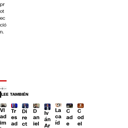
pr
ot
ec
ció
n.
LEE TAMBIÉN
Vl
La
Tr
D
C
C
Di
Iv
ad
ca
es
an
ad
od
re
án
im
íd
ad
iel
e
el
ct
Ar