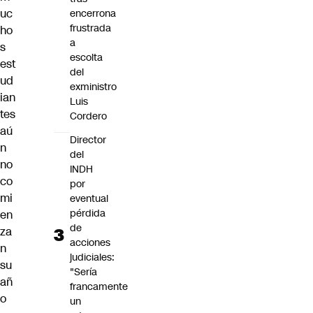
uc
encerrona
frustrada
ho
a
s
escolta
est
del
ud
exministro
ian
Luis
tes
Cordero
aú
Director
n
del
no
INDH
co
por
mi
eventual
pérdida
en
de
za
acciones
n
judiciales:
su
"Sería
añ
francamente
o
un