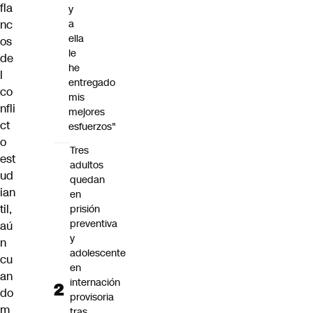
fla
y
nc
a
ella
os
le
de
he
l
entregado
co
mis
nfli
mejores
ct
esfuerzos"
o
Tres
est
adultos
ud
quedan
ian
en
til,
prisión
preventiva
aú
y
n
adolescente
cu
en
an
internación
do
provisoria
m
tras