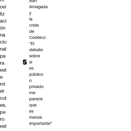
Iván
ovi
Arriagada
y
liz
la
aci
crisis
ón
de
na
Codelco:
cio
"El
nal
debate
pa
sobre
si
ra
es
est
público
e
o
mi
privado
ér
me
col
parece
es,
que
es
pe
menos
ro
importante"
est