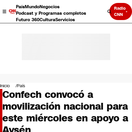
País
Mundo
Negocios
Radio
Podcast y Programas completos
CNN
Futuro 360
Cultura
Servicios
País
Mundo
Negocios
Inicio
País
Confech convocó a
Deportes
Programas completos
movilización nacional para
Cultura
Servicios
este miércoles en apoyo a
Bits
CNN Data
Aysén
CNN tiempo