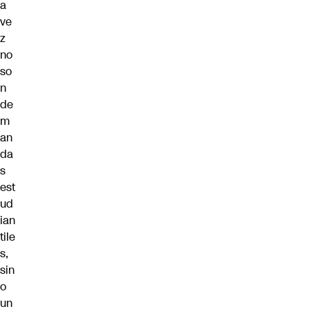
a
ve
z
no
so
n
de
m
an
da
s
est
ud
ian
tile
s,
sin
o
un