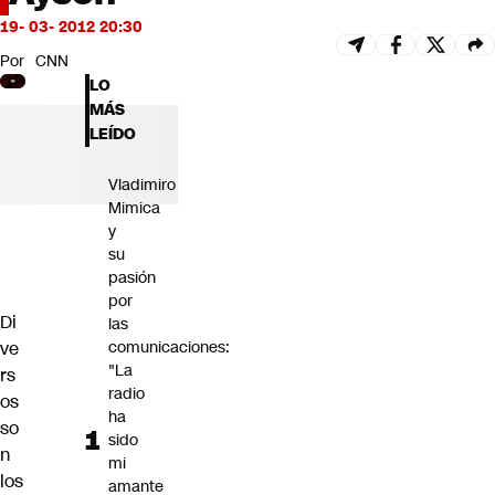
Futuro 360
19- 03- 2012 20:30
Opinión
Por
CNN
LO
MÁS
LEÍDO
Vladimiro
Mimica
y
su
pasión
por
Di
las
ve
comunicaciones:
"La
rs
radio
os
ha
so
sido
n
mi
los
amante