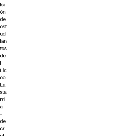
lsi
ón
de
est
ud
ian
tes
de
l
Lic
eo
La
sta
rri
a
–
de
cr
et