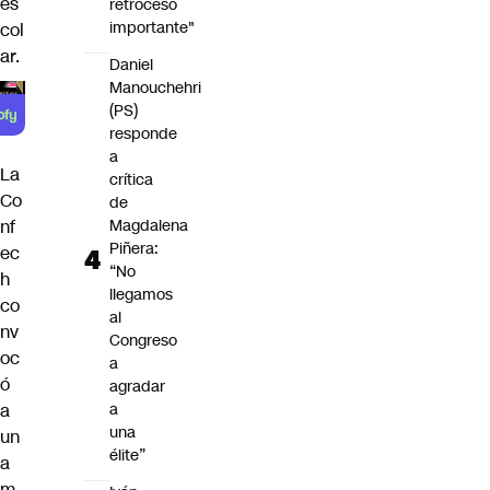
es
retroceso
importante"
col
ar.
Daniel
Manouchehri
(PS)
responde
a
La
crítica
Co
de
Magdalena
nf
Piñera:
ec
“No
h
llegamos
co
al
nv
Congreso
oc
a
ó
agradar
a
a
una
un
élite”
a
m