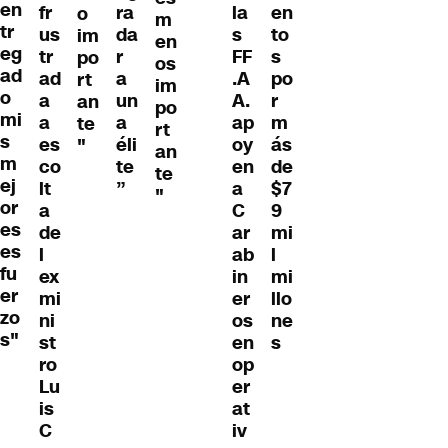
en
fr
ra
la
en
o
m
tr
us
da
s
to
im
en
eg
tr
r
FF
s
po
os
ad
ad
a
.A
po
rt
im
o
a
un
A.
r
an
po
mi
a
a
ap
m
te
rt
s
es
éli
oy
ás
"
an
m
co
te
en
de
te
ej
lt
”
a
$7
"
or
a
C
9
es
de
ar
mi
es
l
ab
l
fu
ex
in
mi
er
mi
er
llo
zo
ni
os
ne
s"
st
en
s
ro
op
Lu
er
is
at
C
iv