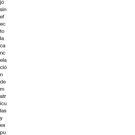
jó
sin
ef
ec
to
la
ca
nc
ela
ció
n
de
m
atr
ícu
las
y
ex
pu