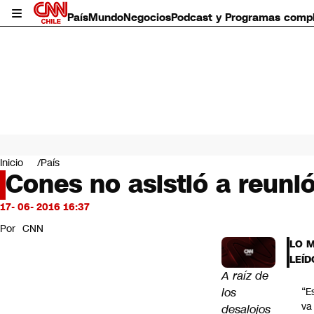
País
Mundo
Negocios
Podcast y Programas comp
País
Mundo
Inicio
País
Negocios
Cones no asistió a reun
Deportes
Programas completos
17- 06- 2016 16:37
Cultura
Por
CNN
Servicios
LO 
Bits
LEÍD
CNN Data
A raíz de
CNN tiempo
los
“E
Futuro 360
va
desalojos
Opinión