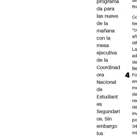
se
programa
fi
da para
las nueve
Co
de la
te
"c
mañana
añ
con la
di
mesa
L
ejecutiva
ad
de la
d
Coordinad
Be
ora
Fo
e
Nacional
m
de
d
Estudiant
re
es
d
Segundari
in
os. Sin
po
embargo
34
mi
los