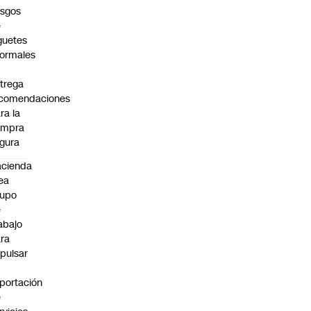
esgos
e
guetes
formales
trega
ecomendaciones
ra la
ompra
gura
cienda
ea
rupo
e
abajo
ra
pulsar
portación
e