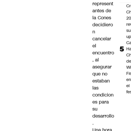
represent
Cr
antes de
Ch
la Cones
2
re
decidiero
su
n
up
cancelar
Ca
el
Ha
encuentro
Ch
, al
d
asegurar
Wi
Fi
que no
e
estaban
el
las
fe
condicion
es para
su
desarrollo
.
Una hora