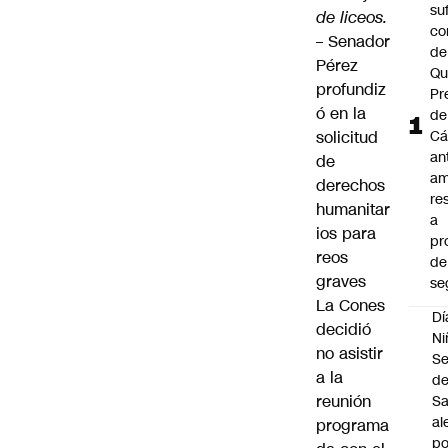
su
de liceos.
co
–
Senador
de
Pérez
Qu
profundiz
Pr
ó en la
de
solicitud
Cá
an
de
am
derechos
re
humanitar
a
ios para
pr
reos
de
graves
se
La Cones
Dí
decidió
Ni
no asistir
Se
a la
d
reunión
Sa
al
programa
po