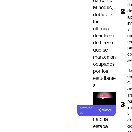
da con el
ri
Mineduc,
d
debido a
ju
los
in
últimos
y
desalojos
en
r
de liceos
pa
que se
c
mantenían
se
ocupados
Ha
por los
cr
estudiante
G
s.
d
Tr
pa
Lea el
im
powered
artículo
la
by
La cita
ex
estaba
d