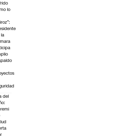
frido
mo lo
iroz”:
esidente
 la
mara
ticipa
plio
spaldo
oyectos
guridad
a del
ño:
remi
e
lud
erta
r