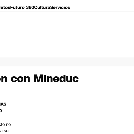
letos
Futuro 360
Cultura
Servicios
ión con Mineduc
MÁS
O
sto no
 a ser