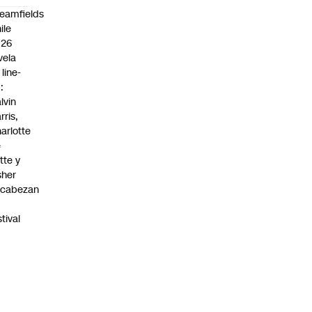
eamfields
ile
026
vela
 line-
:
lvin
rris,
arlotte
e
tte y
sher
ncabezan
stival