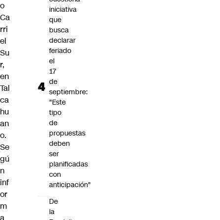
o
iniciativa
Ca
que
rri
busca
el
declarar
feriado
Su
el
r,
17
en
de
Tal
septiembre:
ca
"Este
hu
tipo
an
de
propuestas
o.
deben
Se
ser
gú
planificadas
n
con
inf
anticipación"
or
De
m
la
a