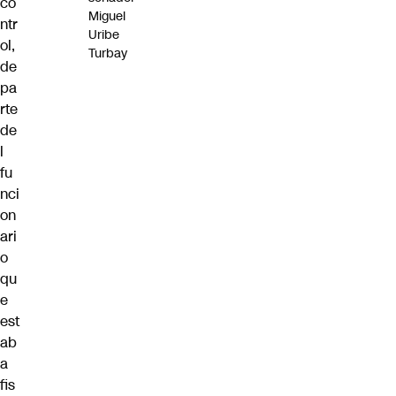
co
Miguel
ntr
Uribe
ol,
Turbay
de
pa
rte
de
l
fu
nci
on
ari
o
qu
e
est
ab
a
fis