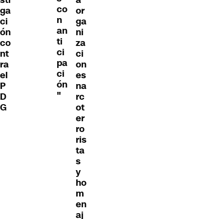
co
ga
or
n
ci
ga
an
ón
ni
ti
co
za
ci
nt
ci
pa
ra
on
ci
el
es
ón
P
na
"
D
rc
G
ot
er
ro
ris
ta
s
y
ho
m
en
aj