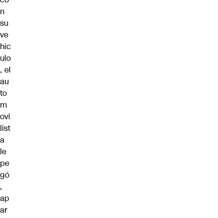
n
su
ve
híc
ulo
, el
au
to
m
ovi
list
a
le
pe
gó
,
ap
ar