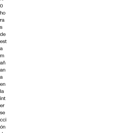
0
ho
ra
s
de
est
a
m
añ
an
a
en
la
int
er
se
cci
ón