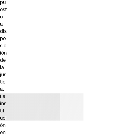
pu
est
o
a
dis
po
sic
ión
de
la
jus
tici
a.
La
ins
tit
uci
ón
en