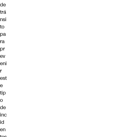
de
trá
nsi
to
pa
ra
pr
ev
eni
r
est
e
tip
o
de
inc
id
en
tes