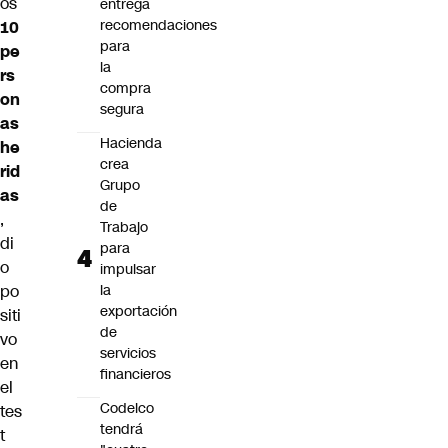
os
entrega
recomendaciones
10
para
pe
la
rs
compra
on
segura
as
Hacienda
he
crea
rid
Grupo
as
de
,
Trabajo
di
para
o
impulsar
po
la
exportación
siti
de
vo
servicios
en
financieros
el
Codelco
tes
tendrá
t