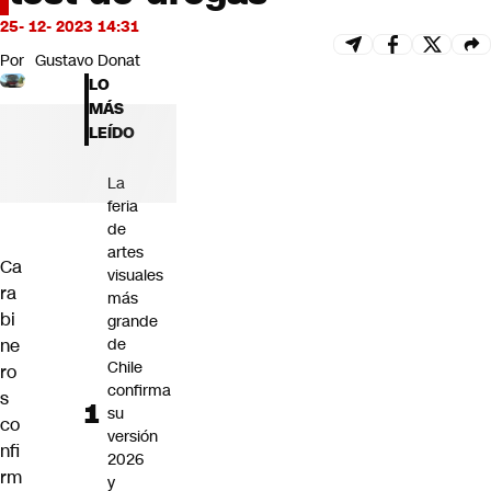
Futuro 360
25- 12- 2023 14:31
Opinión
Por
Gustavo Donat
LO
MÁS
LEÍDO
La
feria
de
artes
Ca
visuales
ra
más
bi
grande
ne
de
Chile
ro
confirma
s
su
co
versión
nfi
2026
rm
y