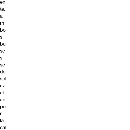
en
te,
a
m
bo
s
bu
se
s
se
de
spl
az
ab
an
po
r
la
cal