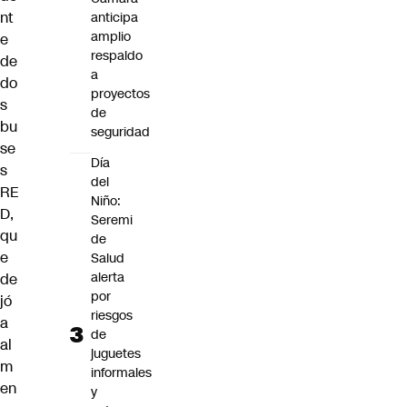
nt
anticipa
amplio
e
respaldo
de
a
do
proyectos
s
de
bu
seguridad
se
Día
s
del
RE
Niño:
D,
Seremi
qu
de
e
Salud
alerta
de
por
jó
riesgos
a
de
al
juguetes
m
informales
en
y