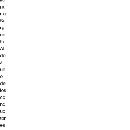
ga
r a
Sa
rg
en
to
Al
de
a
un
o
de
los
co
nd
uc
tor
es