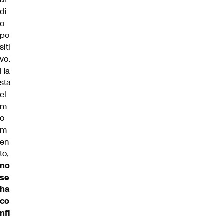
di
o
po
siti
vo.
Ha
sta
el
m
o
m
en
to,
no
se
ha
co
nfi