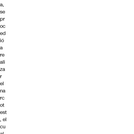
a,
se
pr
oc
ed
ió
a
re
ali
za
r
el
na
rc
ot
est
, el
cu
al