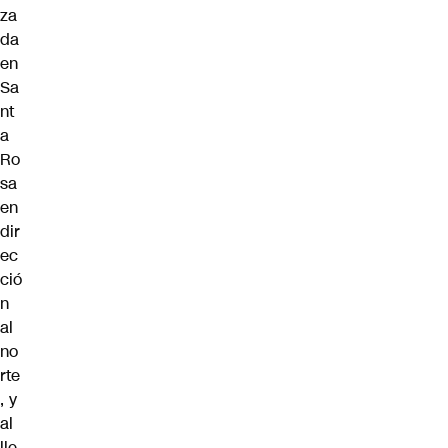
za
da
en
Sa
nt
a
Ro
sa
en
dir
ec
ció
n
al
no
rte
, y
al
lle