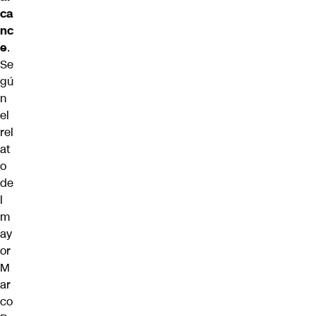
ca
nc
e
.
Se
gú
n
el
rel
at
o
de
l
m
ay
or
M
ar
co