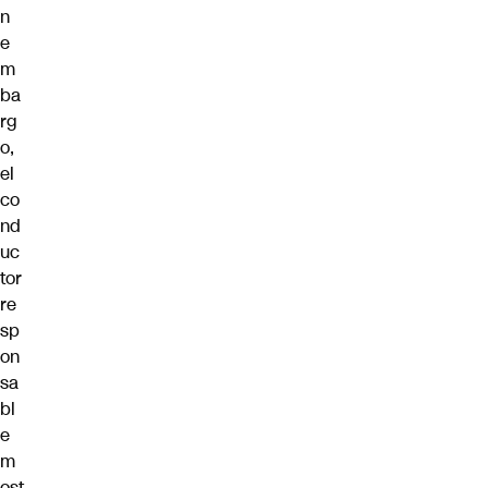
n
e
m
ba
rg
o,
el
co
nd
uc
tor
re
sp
on
sa
bl
e
m
ost