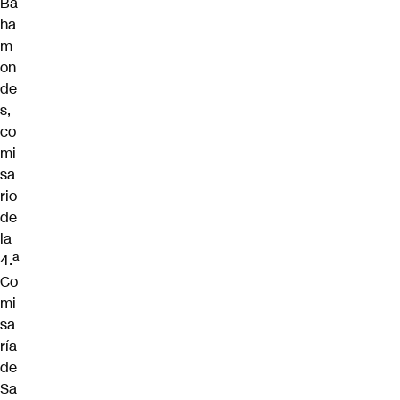
Ba
ha
m
on
de
s,
co
mi
sa
rio
de
la
4.ª
Co
mi
sa
ría
de
Sa