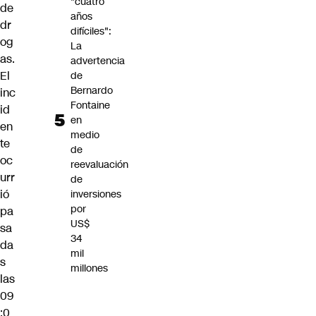
"cuatro
de
años
dr
difíciles":
og
La
as.
advertencia
El
de
Bernardo
inc
Fontaine
id
en
en
medio
te
de
oc
reevaluación
urr
de
ió
inversiones
por
pa
US$
sa
34
da
mil
s
millones
las
09
:0