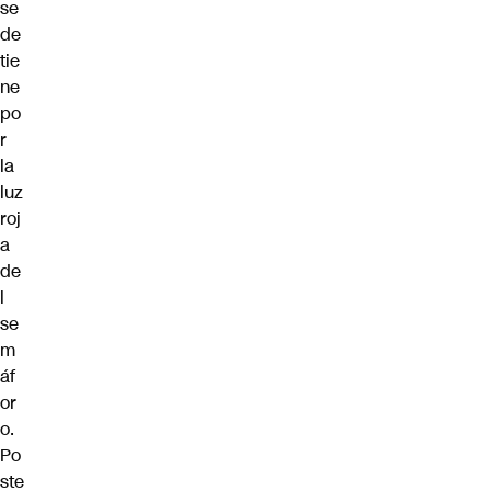
se
de
tie
ne
po
r
la
luz
roj
a
de
l
se
m
áf
or
o.
Po
ste