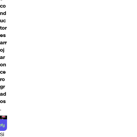
co
nd
uc
tor
es
arr
oj
ar
on
ce
ro
gr
ad
os
.
Si