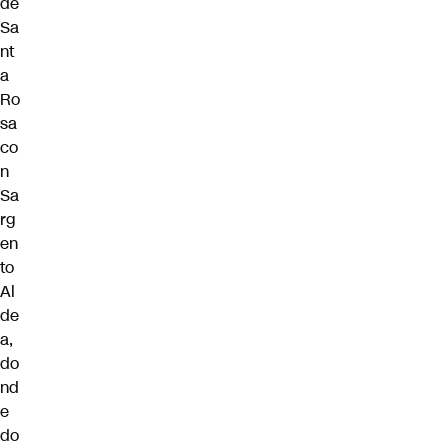
de
Sa
nt
a
Ro
sa
co
n
Sa
rg
en
to
Al
de
a,
do
nd
e
do