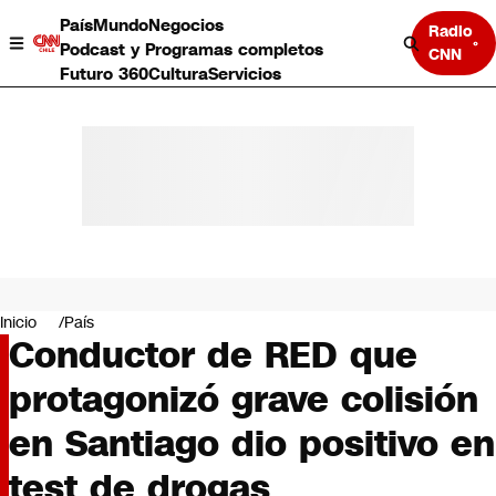
País
Mundo
Negocios
Radio
Podcast y Programas completos
CNN
Futuro 360
Cultura
Servicios
País
Mundo
Negocios
Inicio
País
Conductor de RED que
Deportes
Programas completos
protagonizó grave colisión
Cultura
Servicios
en Santiago dio positivo en
Bits
CNN Data
test de drogas
CNN tiempo