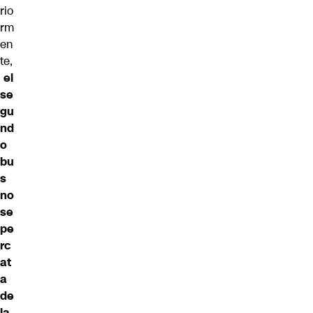
rio
rm
en
te,
el
se
gu
nd
o
bu
s
no
se
pe
rc
at
a
de
la