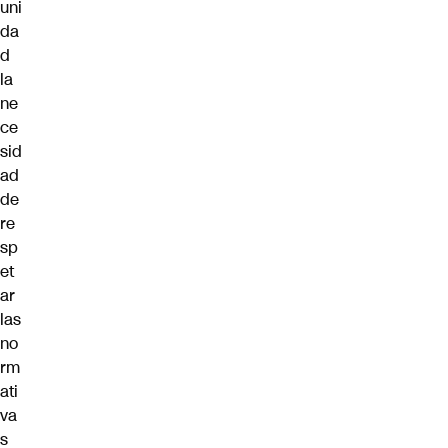
uni
da
d
la
ne
ce
sid
ad
de
re
sp
et
ar
las
no
rm
ati
va
s