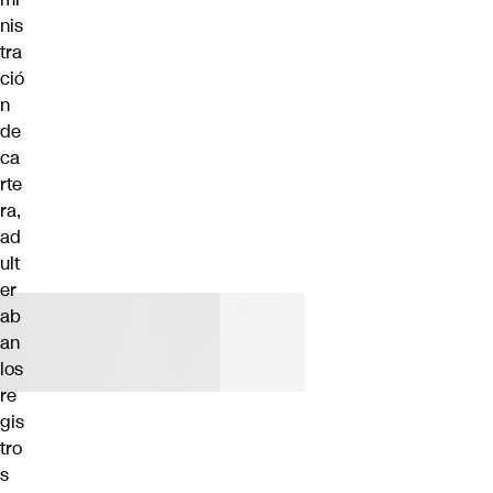
nis
tra
ció
n
de
ca
rte
ra,
ad
ult
er
ab
an
los
re
gis
tro
s