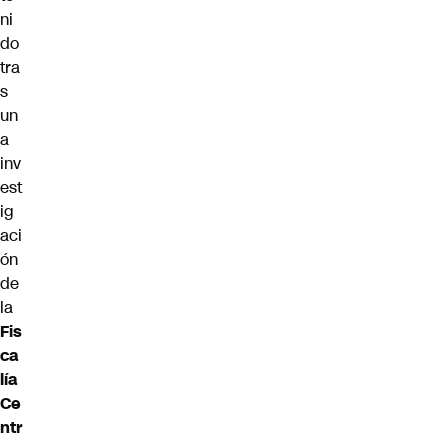
ni
do
tra
s
un
a
inv
est
ig
aci
ón
de
la
Fis
ca
lía
Ce
ntr