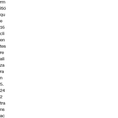
rm
itió
qu
e
16
cli
en
tes
re
ali
za
ra
n
5.
24
2
tra
ns
ac