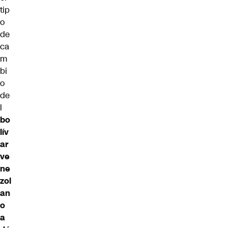
tip
o
de
ca
m
bi
o
de
l
bo
lív
ar
ve
ne
zol
an
o
a