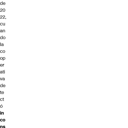
de
20
22,
cu
an
do
la
co
op
er
ati
va
de
te
ct
ó
in
co
ns