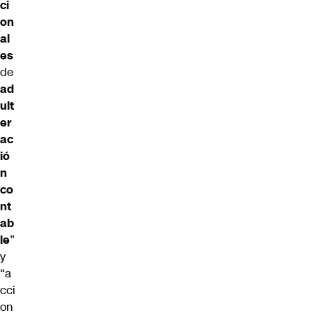
ci
on
al
es
de
ad
ult
er
ac
ió
n
co
nt
ab
le
”
y
“a
cci
on