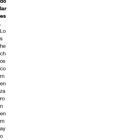
dó
lar
es
.
Lo
s
he
ch
os
co
m
en
za
ro
n
en
m
ay
o