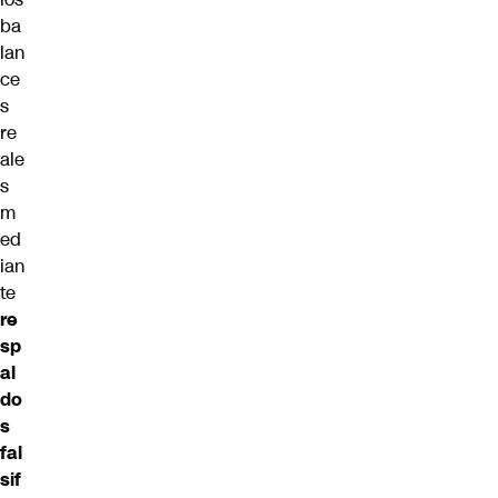
ba
lan
ce
s
re
ale
s
m
ed
ian
te
re
sp
al
do
s
fal
sif