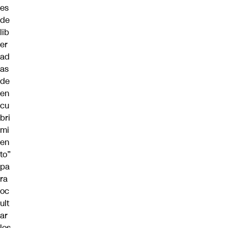
es
de
lib
er
ad
as
de
en
cu
bri
mi
en
to”
pa
ra
oc
ult
ar
los