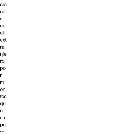
cio
ne
s
en
el
ext
ra
nje
ro
po
r
m
on
tos
qu
e
su
pe
ra