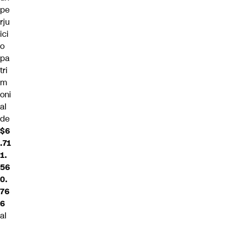
pe
rju
ici
o
pa
tri
m
oni
al
de
$6
.71
1.
56
0.
76
6
al