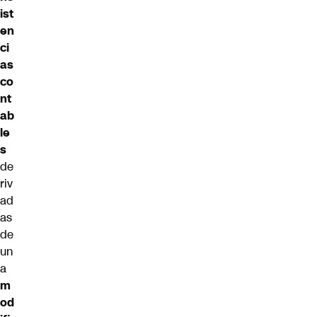
ist
en
ci
as
co
nt
ab
le
s
de
riv
ad
as
de
un
a
m
od