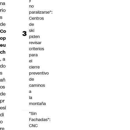
y
na
no
rio
paralizarse":
s
Centros
de
de
ski
Co
piden
op
revisar
eu
criterios
ch
para
, a
el
do
cierre
s
preventivo
de
añ
caminos
os
a
de
la
pr
montaña
esi
"Sin
di
Fachadas":
o
CNC
re