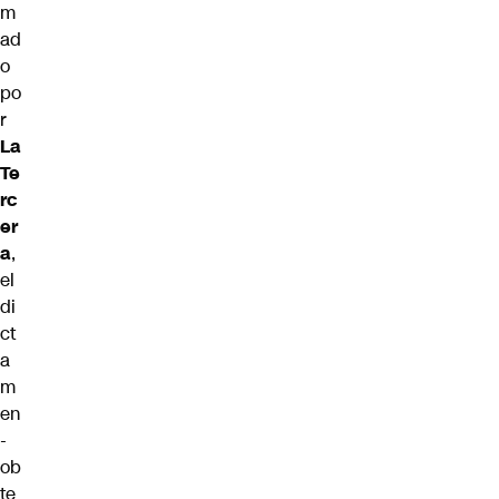
m
ad
o
po
r
La
Te
rc
er
a
,
el
di
ct
a
m
en
-
ob
te