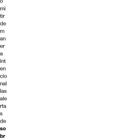
o
mi
tir
de
m
an
er
a
int
en
cio
nal
las
ale
rta
s
de
so
br