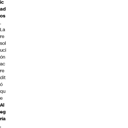
ic
ad
os
.
La
re
sol
uci
ón
ac
re
dit
ó
qu
e
Al
eg
ría
,