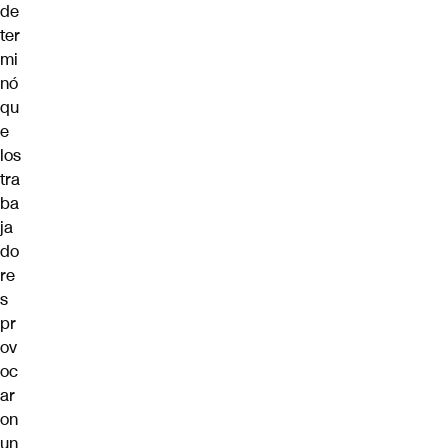
de
ter
mi
nó
qu
e
los
tra
ba
ja
do
re
s
pr
ov
oc
ar
on
un