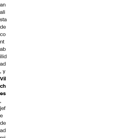
an
ali
sta
de
co
nt
ab
ilid
ad
, y
Vil
ch
es
,
jef
e
de
ad
mi