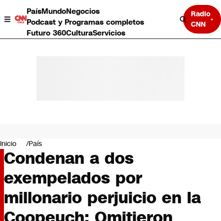
País
Mundo
Negocios
Radio
Podcast y Programas completos
CNN
Futuro 360
Cultura
Servicios
País
Mundo
Negocios
Inicio
País
Condenan a dos
Deportes
Programas completos
exempelados por
Cultura
Servicios
millonario perjuicio en la
Bits
CNN Data
Coopeuch: Omitieron
CNN tiempo