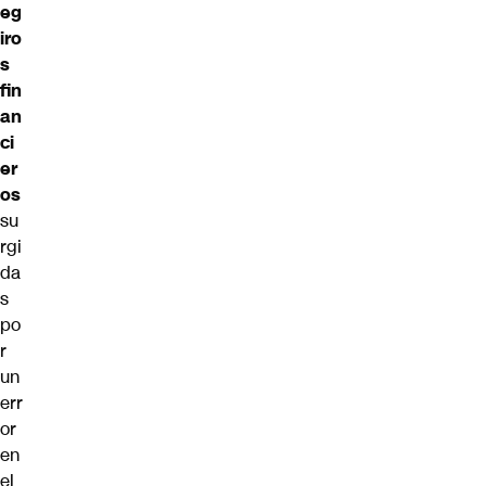
eg
iro
s
fin
an
ci
er
os
su
rgi
da
s
po
r
un
err
or
en
el