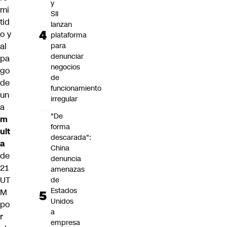
y
mi
SII
tid
lanzan
o y
plataforma
al
para
denunciar
pa
negocios
go
de
de
funcionamiento
un
irregular
a
"De
m
forma
ult
descarada":
a
China
de
denuncia
21
amenazas
UT
de
Estados
M
Unidos
po
a
r
empresa