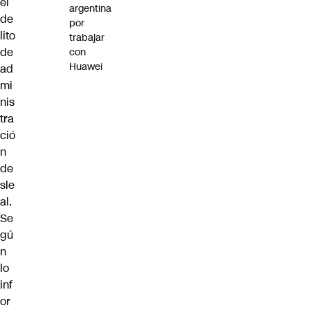
el
argentina
de
por
lito
trabajar
de
con
Huawei
ad
mi
nis
tra
ció
n
de
sle
al.
Se
gú
n
lo
inf
or