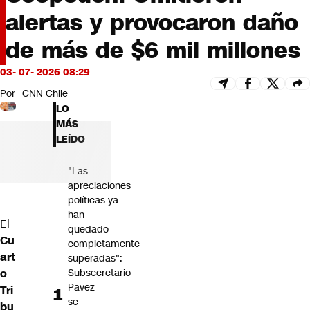
Futuro 360
alertas y provocaron daño
Opinión
de más de $6 mil millones
03- 07- 2026 08:29
Por
CNN Chile
LO
MÁS
LEÍDO
"Las
apreciaciones
políticas ya
han
El
quedado
Cu
completamente
art
superadas":
o
Subsecretario
Pavez
Tri
se
bu