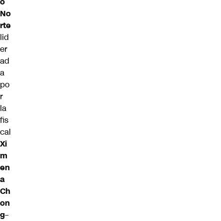
o
No
rte
lid
er
ad
a
po
r
la
fis
cal
Xi
m
en
a
Ch
on
g
–