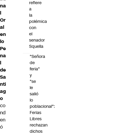
refiere
na
a
l
la
Or
polémica
al
con
en
el
senador
lo
Squella
Pe
na
"Señora
l
de
feria"
de
y
Sa
"se
nti
le
ag
salió
o
lo
co
poblacional":
nd
Ferias
Libres
en
rechazan
ó
dichos