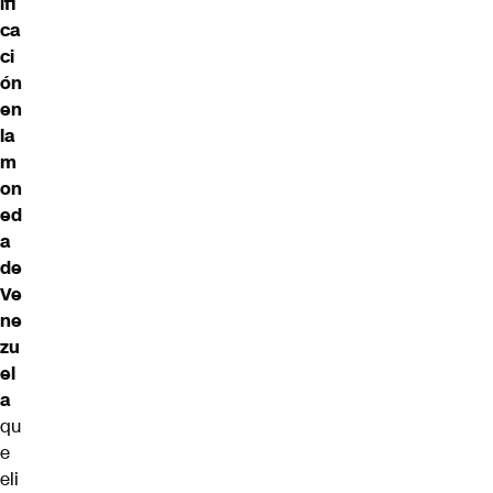
ifi
ca
ci
ón
en
la
m
on
ed
a
de
Ve
ne
zu
el
a
qu
e
eli