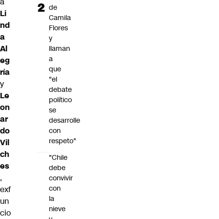
a
de
Li
Camila
nd
Flores
a
y
Al
llaman
a
eg
que
ría
"el
y
debate
Le
político
on
se
ar
desarrolle
do
con
respeto"
Vil
ch
"Chile
es
debe
,
convivir
con
exf
la
un
nieve
cio