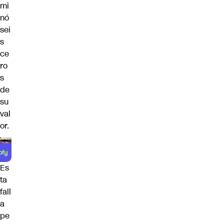
mi
nó
sei
s
ce
ro
s
de
su
val
or.
Es
ta
fall
a
pe