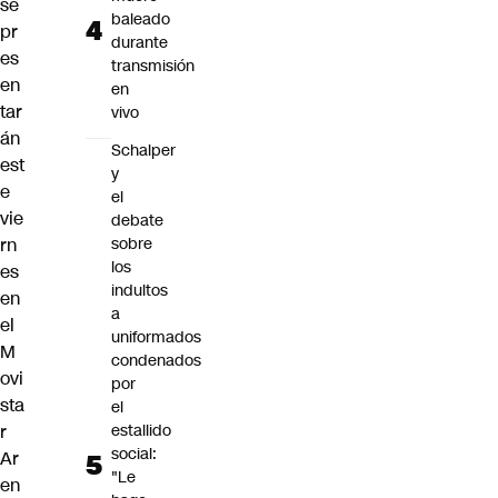
se
baleado
pr
durante
es
transmisión
en
en
tar
vivo
án
Schalper
est
y
e
el
vie
debate
rn
sobre
los
es
indultos
en
a
el
uniformados
M
condenados
ovi
por
sta
el
r
estallido
social:
Ar
"Le
en