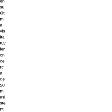
en
su
últi
m
a
vis
ita
tuv
ier
on
ce
rc
a
de
20
mil
asi
ste
nt