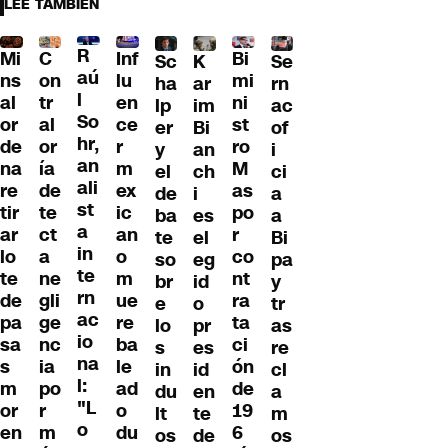
LEE TAMBIÉN
R
Mi
C
Inf
Bi
Sc
K
Se
aú
ns
on
lu
mi
ha
ar
rn
l
al
tr
en
ni
lp
im
ac
So
or
al
ce
st
er
Bi
of
hr,
de
or
r
ro
y
an
i
an
na
ía
m
M
el
ch
ci
ali
re
de
ex
as
de
i
a
st
tir
te
ic
po
ba
es
a
a
ar
ct
an
r
te
el
Bi
in
lo
a
o
co
so
eg
pa
te
te
ne
m
nt
br
id
y
rn
de
gli
ue
ra
e
o
tr
ac
pa
ge
re
ta
lo
pr
as
io
sa
nc
ba
ci
s
es
re
na
s
ia
le
ón
in
id
cl
l:
m
po
ad
de
du
en
a
"L
or
r
o
19
lt
te
m
o
en
m
du
6
os
de
os