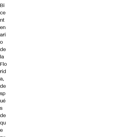
Bi
ce
nt
en
ari
o
de
la
Flo
rid
a,
de
sp
ué
s
de
qu
e