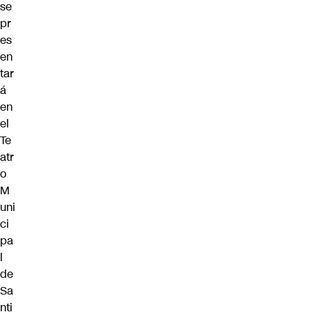
se
pr
es
en
tar
á
en
el
Te
atr
o
M
uni
ci
pa
l
de
Sa
nti