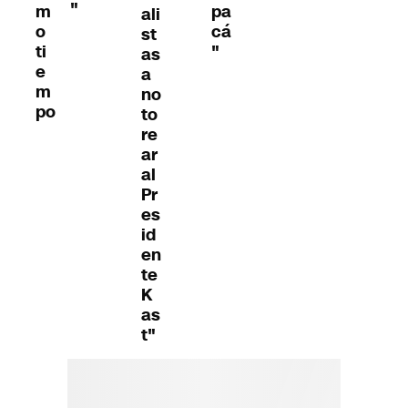
"
m
pa
ali
o
cá
st
ti
"
as
e
a
m
no
po
to
re
ar
al
Pr
es
id
en
te
K
as
t"