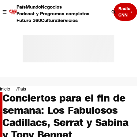
País
Mundo
Negocios
Radio
Podcast y Programas completos
CNN
Futuro 360
Cultura
Servicios
País
Mundo
Negocios
Inicio
País
Conciertos para el fin de
Deportes
Programas completos
semana: Los Fabulosos
Cultura
Servicios
Cadillacs, Serrat y Sabina
Bits
CNN Data
y Tony Bennet
CNN tiempo