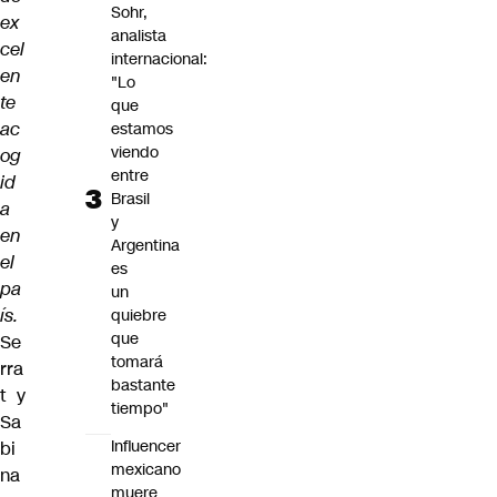
Sohr,
ex
analista
cel
internacional:
en
"Lo
te
que
ac
estamos
viendo
og
entre
id
Brasil
a
y
en
Argentina
el
es
pa
un
ís.
quiebre
que
Se
tomará
rra
bastante
t y
tiempo"
Sa
Influencer
bi
mexicano
na
muere