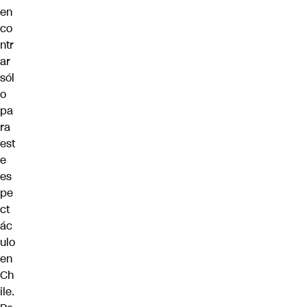
en
co
ntr
ar
sól
o
pa
ra
est
e
es
pe
ct
ác
ulo
en
Ch
ile.