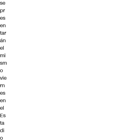
se
pr
es
en
tar
án
el
mi
sm
o
vie
rn
es
en
el
Es
ta
di
o