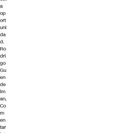
a
op
ort
uni
da
d.
Ro
dri
go
Gu
en
de
lm
an,
Co
m
en
tar