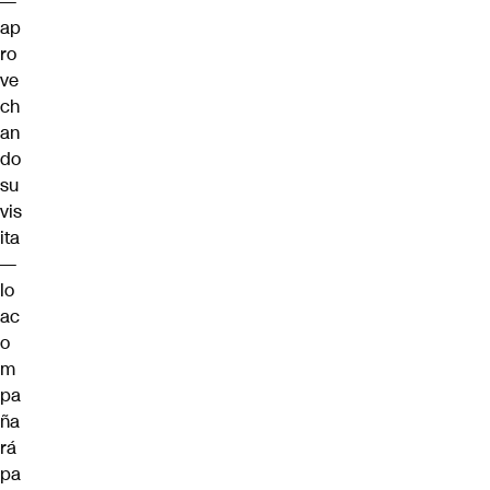
—
ap
ro
ve
ch
an
do
su
vis
ita
—
lo
ac
o
m
pa
ña
rá
pa