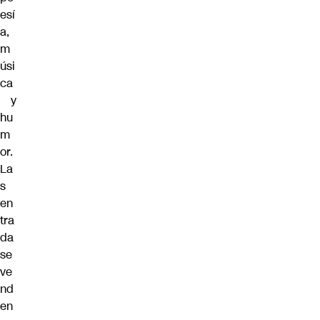
esí
a,
m
úsi
ca
y
hu
m
or.
La
s
en
tra
da
se
ve
nd
en