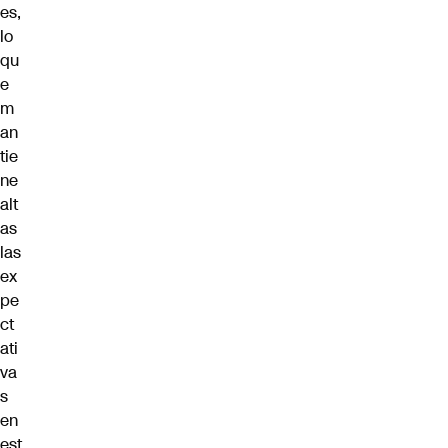
es,
lo
qu
e
m
an
tie
ne
alt
as
las
ex
pe
ct
ati
va
s
en
est