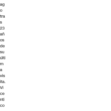
ag
o
tra
s
23
añ
os
de
su
últi
m
a
vis
ita.
Vi
ce
nti
co