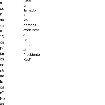
hago
a
un
co
llamado
n
a
su
los
gir
partidos
oficialistas
a
a
“D
no
os
torear
pá
al
jar
Presidente
os
Kast"
co
ntr
aa
ta
ca
n”.
No
es