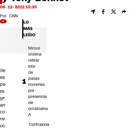
Futuro 360
06- 12- 2012 10:30
Opinión
Por
CNN
LO
MÁS
LEÍDO
Minsal
ordena
retirar
lote
Se
de
es
pasas
pe
morenas
por
ra
presencia
gr
de
an
ocratoxina
co
A
nv
Contraloría
oc