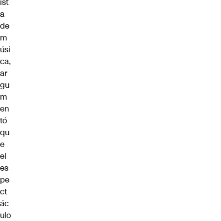
ist
a
de
m
úsi
ca,
ar
gu
m
en
tó
qu
e
el
es
pe
ct
ác
ulo