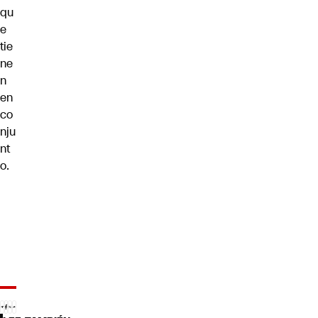
qu
e
tie
ne
n
en
co
nju
nt
o.