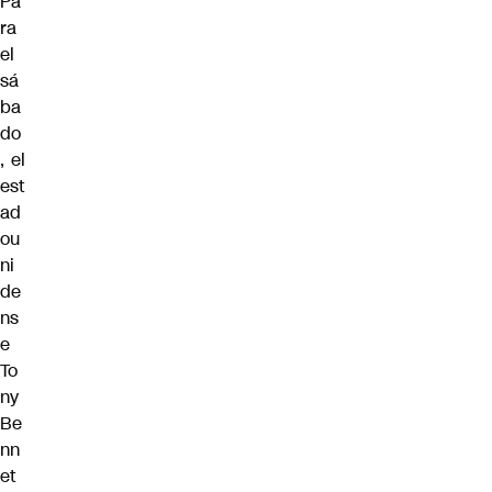
Pa
ra
el
sá
ba
do
, el
est
ad
ou
ni
de
ns
e
To
ny
Be
nn
et