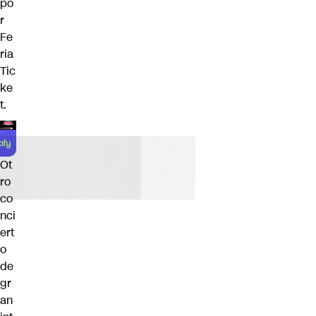
po
r
Fe
ria
Tic
ke
t.
Ot
ro
co
nci
ert
o
de
gr
an