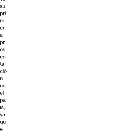
su
pri
m
er
a
pr
es
en
ta
ció
n
en
el
pa
ís,
ya
qu
e