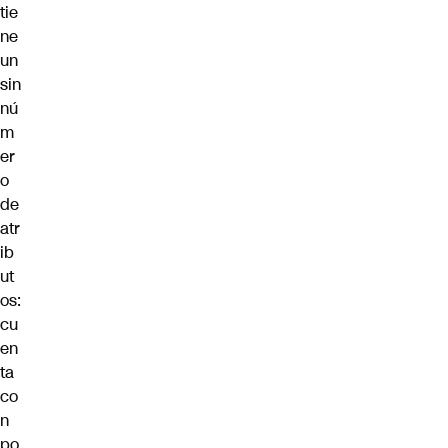
tie
ne
un
sin
nú
m
er
o
de
atr
ib
ut
os:
cu
en
ta
co
n
po