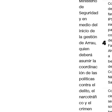
Ministerio
Co
de
de
Seguridad
fa
y en
IP
medio del
in
pa
inicio de
c
la gestión
d
de Arrau,
Fa
quien
A
deberá
a
asumir la
be
coordinac
d
Co
ión de las
Ni
políticas
S
contra el
delito, el
C
ci
narcotráfi
s
co y el
so
crimen
lo