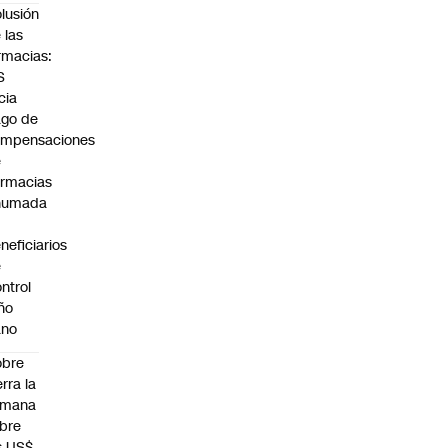
lusión
 las
rmacias:
S
icia
go de
ompensaciones
e
rmacias
humada
neficiarios
e
ntrol
ño
ano
obre
erra la
emana
bre
s US$