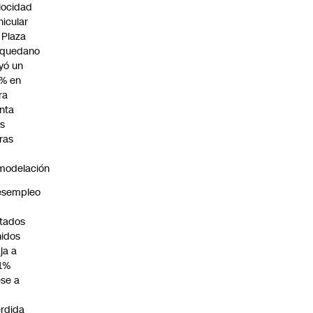
locidad
hicular
 Plaza
quedano
yó un
% en
ra
nta
as
ras
modelación
esempleo
n
tados
idos
ja a
1%
se a
rdida