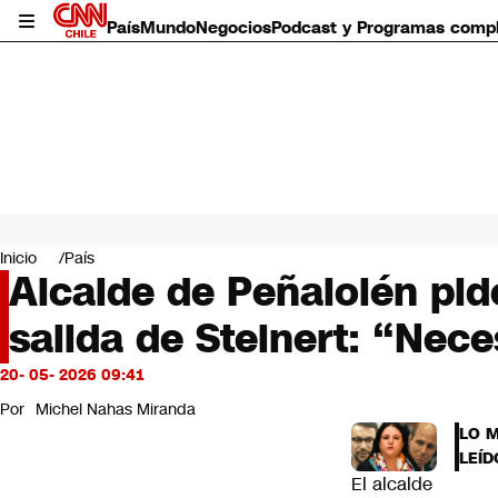
País
Mundo
Negocios
Podcast y Programas comp
País
Mundo
Inicio
País
Negocios
Alcalde de Peñalolén pi
Deportes
salida de Steinert: “Nec
Programas completos
Cultura
Servicios
20- 05- 2026 09:41
Bits
Por
Michel Nahas Miranda
CNN Data
LO 
CNN tiempo
LEÍD
Futuro 360
El alcalde
Opinión