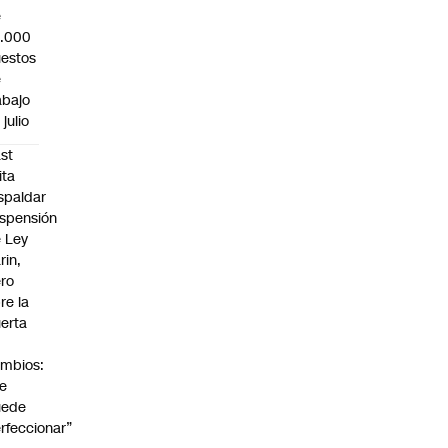
e
3.000
estos
e
abajo
 julio
st
ita
spaldar
spensión
 Ley
rin,
ro
re la
erta
mbios:
e
uede
rfeccionar”