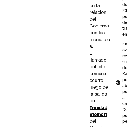
d
en la
2
relación
pu
del
d
Gobierno
tr
con los
en
municipio
Ka
s.
ev
El
re
llamado
su
del jefe
de
comunal
Ka
pe
ocurre
ab
luego de
pu
la salida
a
de
ca
Trinidad
“S
Steinert
p
del
pe