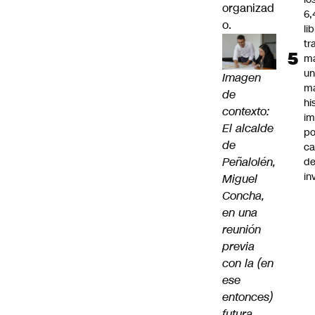
organizad
6,
o.
li
tr
m
u
Imagen
m
de
hi
contexto:
im
El alcalde
po
de
ca
Peñalolén,
d
in
Miguel
Concha,
en una
reunión
previa
con la (en
ese
entonces)
futura