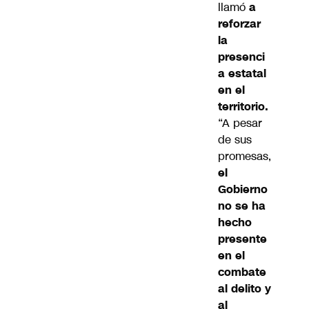
llamó
a
reforzar
la
presenci
a estatal
en el
territorio.
“A pesar
de sus
promesas,
el
Gobierno
no se ha
hecho
presente
en el
combate
al delito y
al