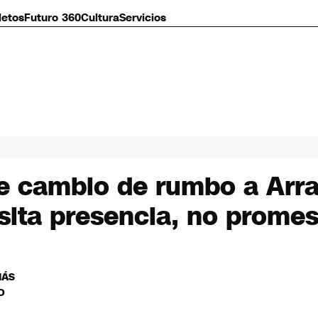
letos
Futuro 360
Cultura
Servicios
de cambio de rumbo a Arra
esita presencia, no prome
MÁS
O