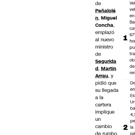
de
Ve
ve
Peñalolé
en
n
,
Miguel
Ba
Concha
,
ca
emplazó
67
al nuevo
ho
ministro
pu
de
tr
ob
Segurida
de
d
,
Martín
re
Arrau
, y
pidió que
D
e
su llegada
Es
a la
Un
cartera
ba
implique
4,
un
pe
cambio
la
de rumbo
pé