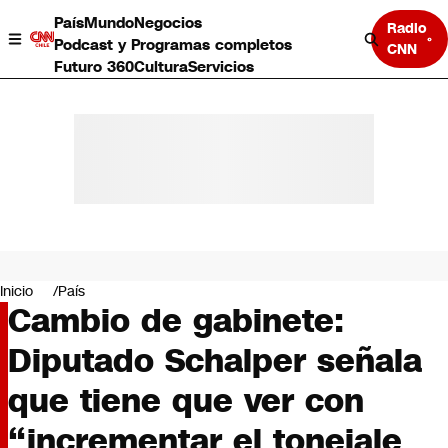
País
Mundo
Negocios
Radio
Podcast y Programas completos
CNN
Futuro 360
Cultura
Servicios
País
Mundo
Negocios
Inicio
País
Cambio de gabinete:
Deportes
Programas completos
Diputado Schalper señala
Cultura
Servicios
que tiene que ver con
Bits
CNN Data
“incrementar el tonejale
CNN tiempo