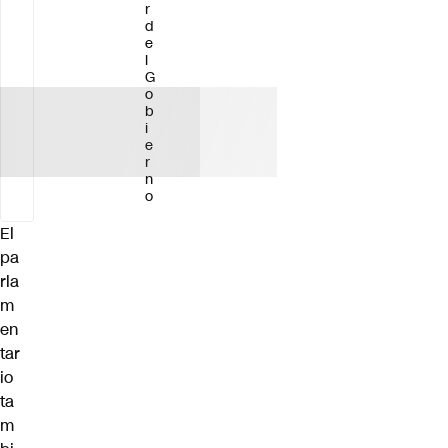
r
d
e
l
G
o
b
i
e
r
n
o
El
pa
rla
m
en
tar
io
ta
m