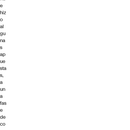
e
hiz
o
al
gu
na
s
ap
ue
sta
s,
a
un
a
fas
e
de
co