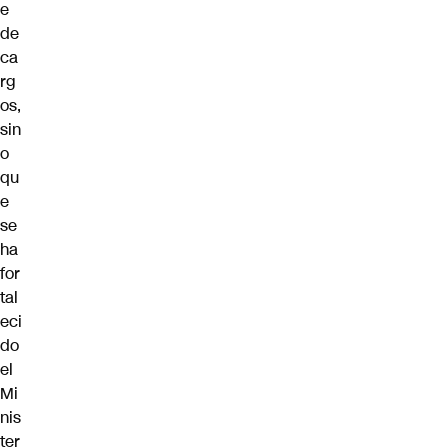
e
de
ca
rg
os,
sin
o
qu
e
se
ha
for
tal
eci
do
el
Mi
nis
ter