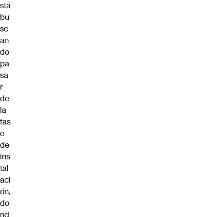
stá
bu
sc
an
do
pa
sa
r
de
la
fas
e
de
ins
tal
aci
ón,
do
nd