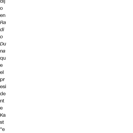
dij
o
en
Ra
di
o
Du
na
qu
e
el
pr
esi
de
nt
e
Ka
st
“e