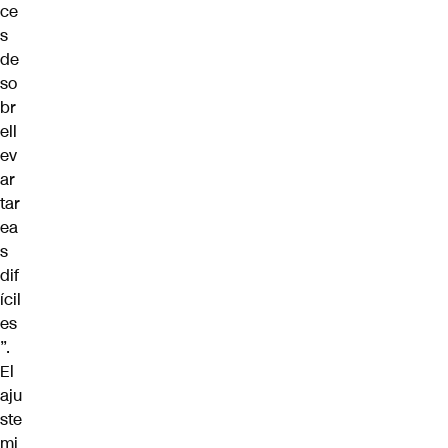
ce
s
de
so
br
ell
ev
ar
tar
ea
s
dif
ícil
es
”.
El
aju
ste
mi