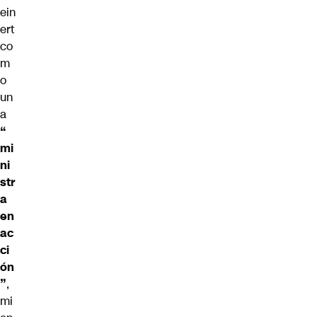
ein
ert
co
m
o
un
a
“
mi
ni
str
a
en
ac
ci
ón
”
,
mi