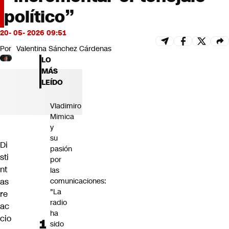
Futuro 360
político”
Opinión
20- 05- 2026 09:51
Por
Valentina Sánchez Cárdenas
LO
MÁS
LEÍDO
Vladimiro
Mimica
y
su
Di
pasión
sti
por
nt
las
as
comunicaciones:
"La
re
radio
ac
ha
cio
sido