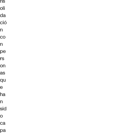
ns
oli
da
ció
n
co
n
pe
rs
on
as
qu
e
ha
n
sid
o
ca
pa