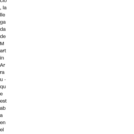
cio
, la
lle
ga
da
de
M
art
ín
Ar
ra
u -
qu
e
est
ab
a
en
el