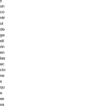
y
un
co
ntr
ol
de
ge
sti
ón
en
las
ac
cio
ne
s
qu
e
se
va