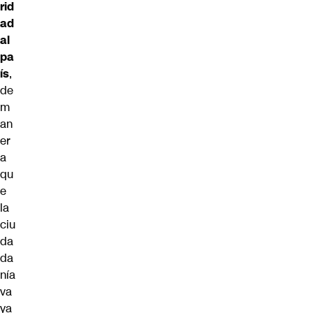
rid
ad
al
pa
ís
,
de
m
an
er
a
qu
e
la
ciu
da
da
nía
va
ya