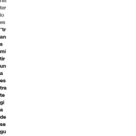
nis
ter
io
es
“
tr
an
s
mi
tir
un
a
es
tra
te
gi
a
de
se
gu