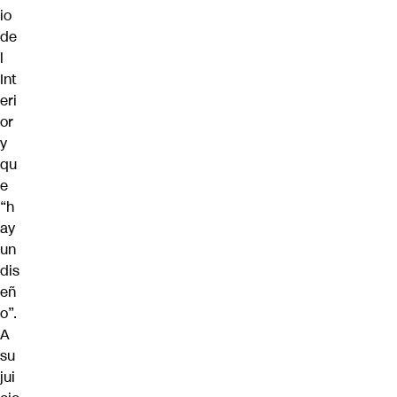
io
de
l
Int
eri
or
y
qu
e
“h
ay
un
dis
eñ
o”.
A
su
jui