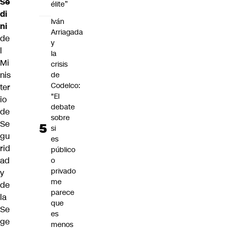
Se
élite”
di
Iván
ni
Arriagada
de
y
l
la
Mi
crisis
nis
de
Codelco:
ter
"El
io
debate
de
sobre
Se
si
gu
es
rid
público
ad
o
privado
y
me
de
parece
la
que
Se
es
ge
menos