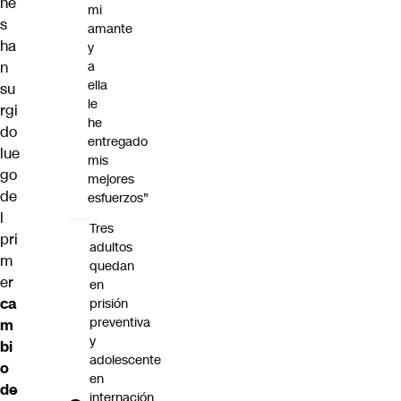
ne
mi
s
amante
ha
y
n
a
ella
su
le
rgi
he
do
entregado
lue
mis
go
mejores
de
esfuerzos"
l
Tres
pri
adultos
m
quedan
er
en
ca
prisión
preventiva
m
y
bi
adolescente
o
en
de
internación