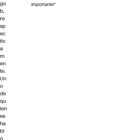
go
importante"
b,
re
sp
ec
tiv
a
m
en
te.
Un
o
de
qu
ien
es
ha
bl
ó