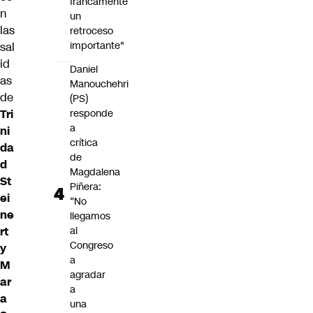
francamente
n
un
las
retroceso
importante"
sal
id
Daniel
as
Manouchehri
de
(PS)
Tri
responde
a
ni
crítica
da
de
d
Magdalena
St
Piñera:
ei
“No
ne
llegamos
rt
al
Congreso
y
a
M
agradar
ar
a
a
una