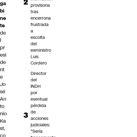
ga
provisoria
bi
tras
ne
encerrona
frustrada
te
a
de
escolta
l
del
pr
exministro
esi
Luis
de
Cordero
nt
Director
e
del
Jo
INDH
sé
por
An
eventual
pérdida
to
de
nio
acciones
Ka
judiciales:
st,
"Sería
co