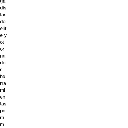
ga
dis
tas
de
elit
e y
ot
or
ga
rle
s
he
rra
mi
en
tas
pa
ra
m