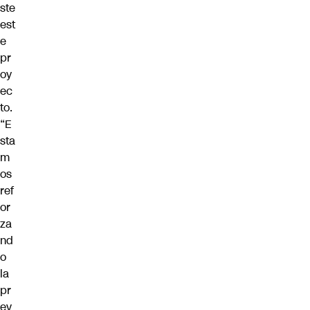
ste
est
e
pr
oy
ec
to.
“E
sta
m
os
ref
or
za
nd
o
la
pr
ev