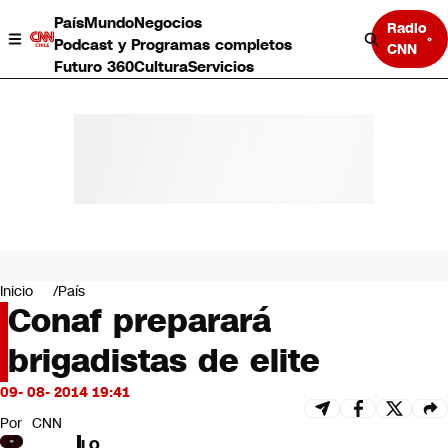
País
Mundo
Negocios
Radio
Podcast y Programas completos
CNN
Futuro 360
Cultura
Servicios
País
Mundo
Negocios
Inicio
País
Conaf preparará
Deportes
Programas completos
brigadistas de elite
Cultura
Servicios
09- 08- 2014 19:41
Bits
CNN Data
Por
CNN
CNN tiempo
LO