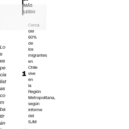
Futuro 360
MÁS
Opinión
LEÍDO
Cerca
del
60%
de
Lo
los
s
migrantes
es
en
pe
Chile
vive
cia
en
list
la
as
Región
co
Metropolitana,
m
según
ba
informe
tir
del
SJM
án