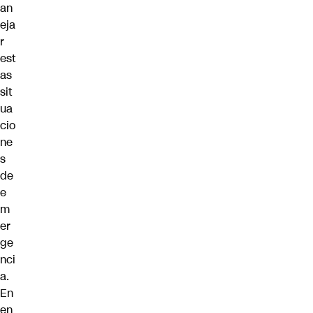
an
eja
r
est
as
sit
ua
cio
ne
s
de
e
m
er
ge
nci
a.
En
en