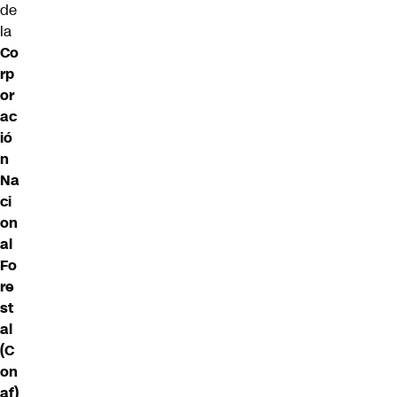
de
la
Co
rp
or
ac
ió
n
Na
ci
on
al
Fo
re
st
al
(C
on
af)