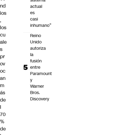
sistema
nd
actual
ios
es
casi
,
inhumano”
los
cu
Reino
ale
Unido
autoriza
s
la
pr
fusión
ov
entre
oc
Paramount
an
y
m
Warner
ás
Bros.
Discovery
de
l
70
%
de