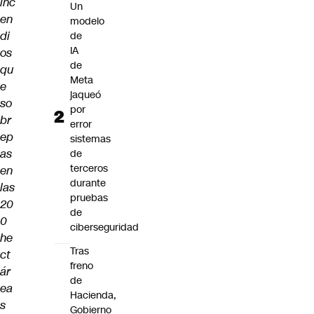
inc
Un
en
modelo
di
de
IA
os
de
qu
Meta
e
jaqueó
so
por
br
error
ep
sistemas
as
de
terceros
en
durante
las
pruebas
20
de
0
ciberseguridad
he
Tras
ct
freno
ár
de
ea
Hacienda,
s
Gobierno