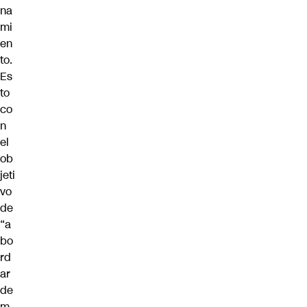
na
mi
en
to.
Es
to
co
n
el
ob
jeti
vo
de
“a
bo
rd
ar
de
m