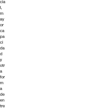
cia
l,
m
ay
or
ca
pa
ci
da
d
y
otr
a
for
m
a
de
en
tre