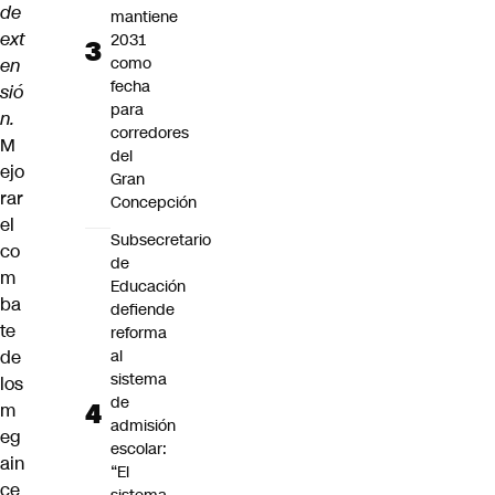
de
mantiene
ext
2031
como
en
fecha
sió
para
n.
corredores
M
del
ejo
Gran
rar
Concepción
el
Subsecretario
co
de
m
Educación
ba
defiende
te
reforma
de
al
sistema
los
de
m
admisión
eg
escolar:
ain
“El
ce