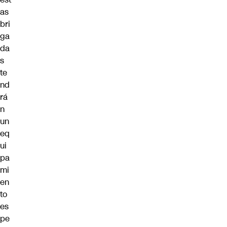
as
bri
ga
da
s
te
nd
rá
n
un
eq
ui
pa
mi
en
to
es
pe