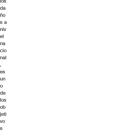
los
da
ño
s a
niv
el
na
cio
nal
,
es
un
o
de
los
ob
jeti
vo
s