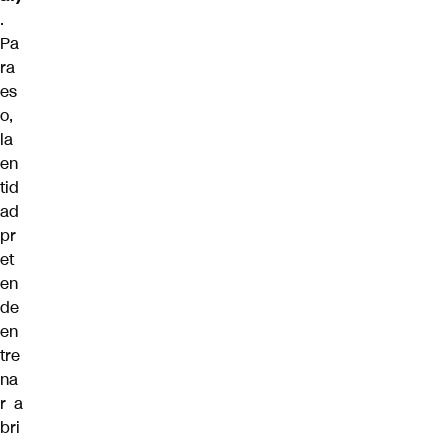
.
Pa
ra
es
o,
la
en
tid
ad
pr
et
en
de
en
tre
na
r a
bri