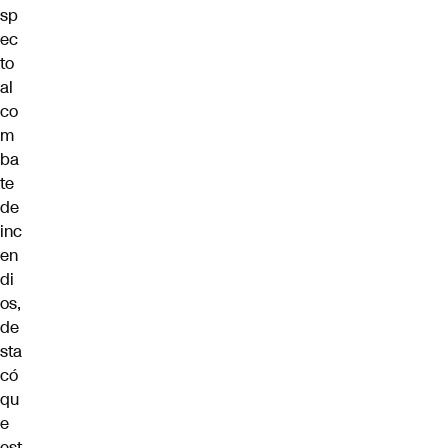
sp
ec
to
al
co
m
ba
te
de
inc
en
di
os,
de
sta
có
qu
e
est