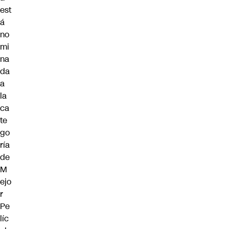
est
á
no
mi
na
da
a
la
ca
te
go
ría
de
M
ejo
r
Pe
líc