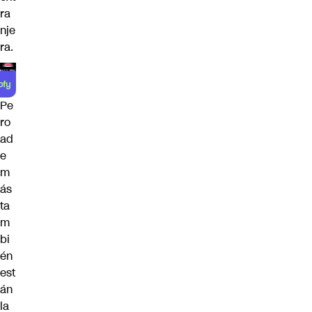
ra
nje
ra.
Pe
ro
ad
e
m
ás
ta
m
bi
én
est
án
la