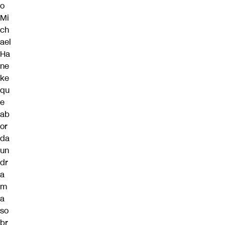
o
Mi
ch
ael
Ha
ne
ke
qu
e
ab
or
da
un
dr
a
m
a
so
br