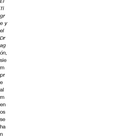
El
Ti
gr
e y
el
Dr
ag
ón
,
sie
m
pr
e
al
m
en
os
se
ha
n