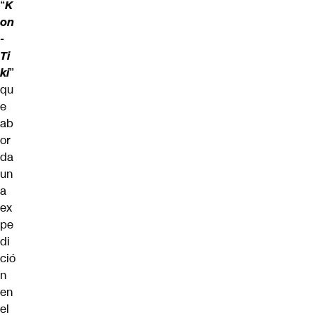
“
K
on
-
Ti
ki
”
qu
e
ab
or
da
un
a
ex
pe
di
ció
n
en
el