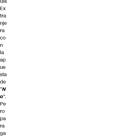
ula
Ex
tra
nje
ra
co
n
la
ap
ue
sta
de
“
N
o
“.
Pe
ro
pa
ra
ga