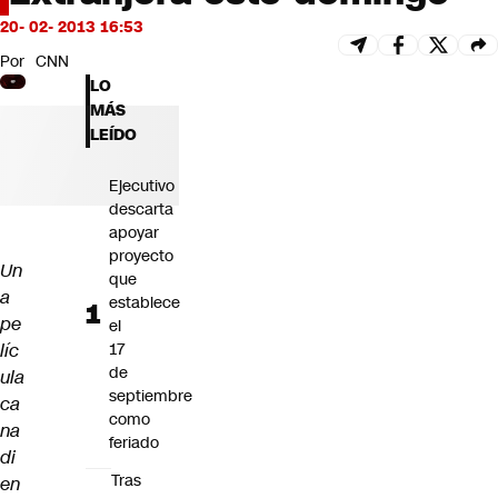
Futuro 360
20- 02- 2013 16:53
Opinión
Por
CNN
LO
MÁS
LEÍDO
Ejecutivo
descarta
apoyar
proyecto
Un
que
a
establece
pe
el
líc
17
de
ula
septiembre
ca
como
na
feriado
di
Tras
en