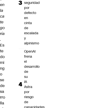
seguridad
en
por
la
defecto
ca
en
te
cinta
go
de
escalada
ría
y
.
alpinismo
Es
te
OpenAI
do
frena
el
mi
desarrollo
ng
de
o
su
se
IA
de
Astra
sa
por
rro
riesgo
de
lla
capacidades