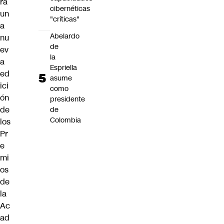
rá
cibernéticas
un
"críticas"
a
Abelardo
nu
de
ev
la
a
Espriella
ed
asume
ici
como
ón
presidente
de
de
Colombia
los
Pr
e
mi
os
de
la
Ac
ad