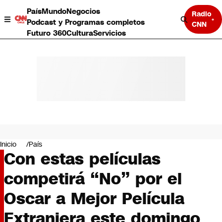
País
Mundo
Negocios
Radio
Podcast y Programas completos
CNN
Futuro 360
Cultura
Servicios
País
Mundo
Negocios
Inicio
País
Con estas películas
Deportes
Programas completos
competirá “No” por el
Cultura
Servicios
Oscar a Mejor Película
Bits
CNN Data
Extranjera este domingo
CNN tiempo