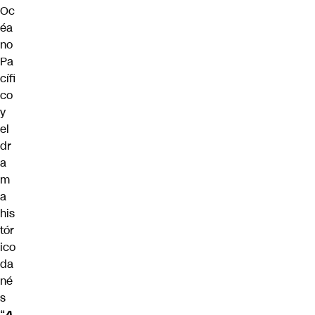
Oc
éa
no
Pa
cífi
co
y
el
dr
a
m
a
his
tór
ico
da
né
s
“
A