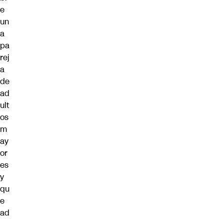
e
un
a
pa
rej
a
de
ad
ult
os
m
ay
or
es
y
qu
e
ad