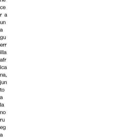
ce
r a
un
a
gu
err
illa
afr
ica
na,
jun
to
a
la
no
ru
eg
a