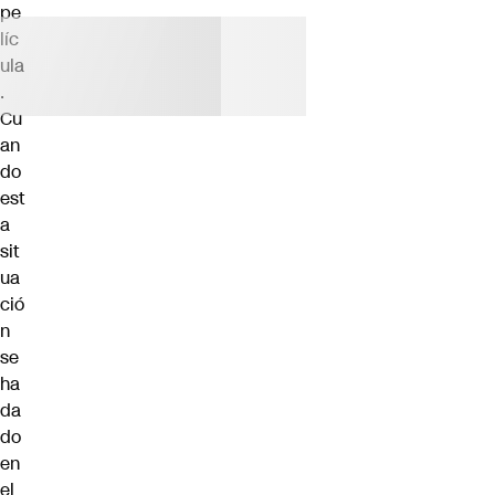
pe
líc
ula
.
Cu
an
do
est
a
sit
ua
ció
n
se
ha
da
do
en
el