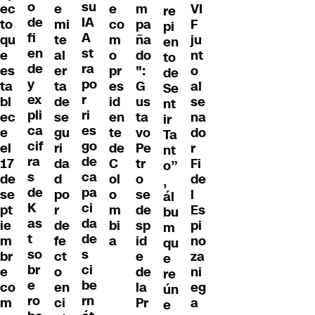
o
su
e
e
m
VI
ec
re
de
IA
mi
co
pa
F
to
pi
fi
A
te
m
ña
ju
qu
en
en
st
al
o
do
nt
e
to
de
ra
er
pr
":
o
es
de
y
po
ta
es
G
al
ta
Se
ex
r
de
id
us
se
bl
nt
pli
ri
se
en
ta
na
ec
ir
ca
es
gu
te
vo
do
e
Ta
cif
go
ri
de
Pe
r
el
nt
ra
de
da
C
tr
Fi
17
o”
s
ca
d
ol
o
de
de
,
de
pa
po
o
se
l
se
ál
K
ci
r
m
de
Es
pt
bu
as
da
de
bi
sp
pi
ie
m
t
de
fe
a
id
no
m
qu
so
s
ct
e
za
br
e
br
ci
o
de
ni
e
re
e
be
en
la
eg
co
ún
ro
rn
ci
Pr
a
m
e