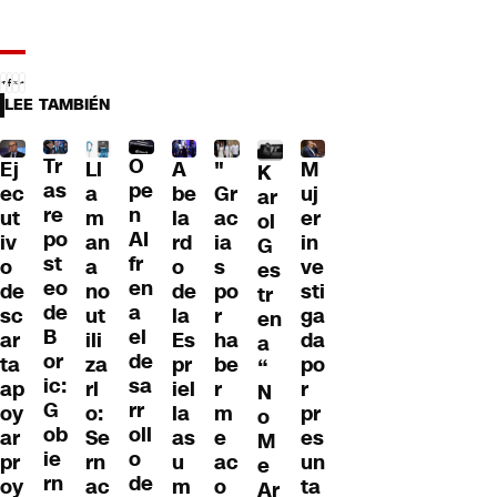
LEE TAMBIÉN
Tr
O
Ll
A
"
M
Ej
K
as
pe
a
be
Gr
uj
ec
ar
re
n
m
la
ac
er
ut
ol
po
AI
an
rd
ia
in
iv
G
st
fr
a
o
s
ve
o
es
eo
en
no
de
po
sti
de
tr
de
a
ut
la
r
ga
sc
en
B
el
ili
Es
ha
da
ar
a
or
de
za
pr
be
po
ta
“
ic:
sa
rl
iel
r
r
ap
N
G
rr
o:
la
m
pr
oy
o
ob
oll
Se
as
e
es
ar
M
ie
o
rn
u
ac
un
pr
e
rn
de
ac
m
o
ta
oy
Ar