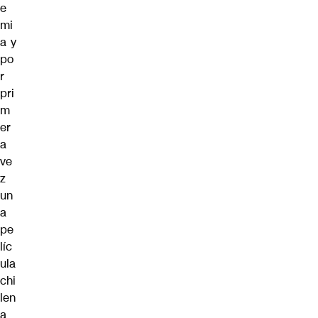
e
mi
a y
po
r
pri
m
er
a
ve
z
un
a
pe
líc
ula
chi
len
a