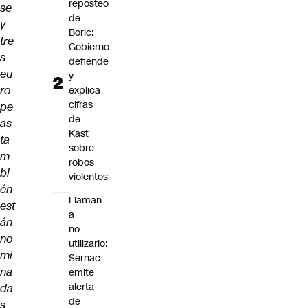
reposteo
se
de
y
Boric:
tre
Gobierno
s
defiende
eu
y
ro
explica
cifras
pe
de
as
Kast
ta
sobre
m
robos
bi
violentos
én
Llaman
est
a
án
no
no
utilizarlo:
mi
Sernac
na
emite
alerta
da
de
s