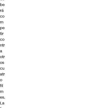
be
rá
co
m
pe
tir
co
ntr
a
otr
os
cu
atr
o
fil
m
es.
La