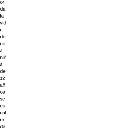
or
da
la
vid
a
de
un
a
niñ
a
de
12
añ
os
se
cu
est
ra
da