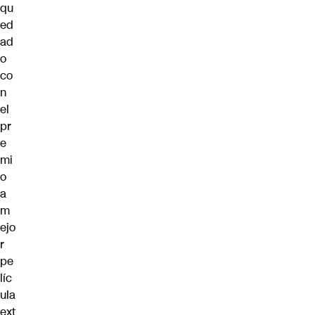
qu
ed
ad
o
co
n
el
pr
e
mi
o
a
m
ejo
r
pe
líc
ula
ext