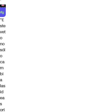
“E
ste
vet
o
no
sól
o
ca
m
bi
a
las
id
ea
s
ori