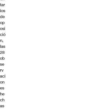
tar
ios
de
op
osi
ció
n,
las
28
ob
se
rv
aci
on
es
he
ch
as