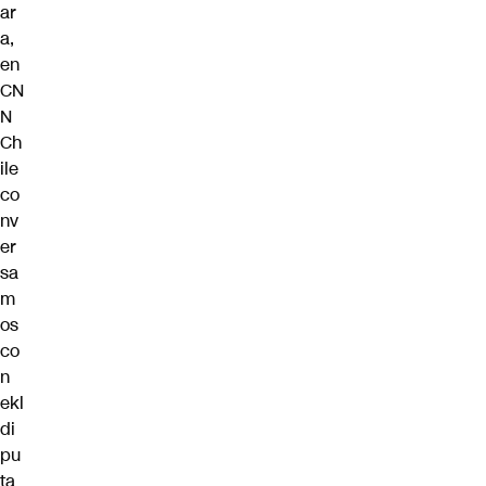
ar
a,
en
CN
N
Ch
ile
co
nv
er
sa
m
os
co
n
ekl
di
pu
ta