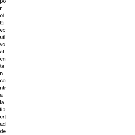
po
r
el
Ej
ec
uti
vo
at
en
ta
n
co
ntr
a
la
lib
ert
ad
de