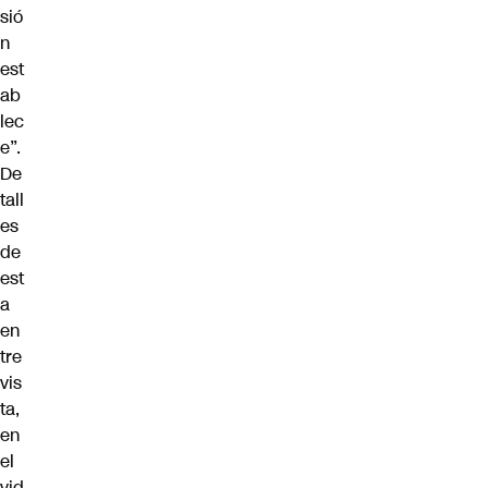
sió
n
est
ab
lec
e”.
De
tall
es
de
est
a
en
tre
vis
ta,
en
el
vid