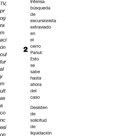
Intensa
TV,
búsqueda
pr
de
og
excursionista
ra
extraviado
m
en
aci
el
cerro
ón
Panul:
cul
Esto
tur
se
al
sabe
y
hasta
m
ahora
ult
del
caso
as
a
Desisten
co
de
nc
solicitud
de
esi
liquidación
on