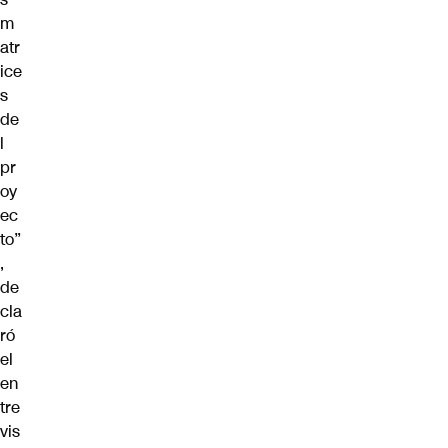
m
atr
ice
s
de
l
pr
oy
ec
to”
,
de
cla
ró
el
en
tre
vis