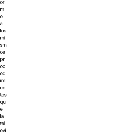
or
m
e
a
los
mi
sm
os
pr
oc
ed
imi
en
tos
qu
e
la
tel
evi