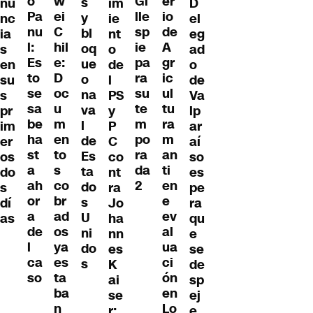
w
o
Gi
er
s
D
nu
im
ei
Pa
lle
io
y
el
nc
ie
C
nu
sp
de
bl
eg
ia
nt
hil
l:
ie
A
oq
ad
s
o
e:
Es
pa
gr
ue
o
en
de
D
to
ra
ic
o
de
su
l
oc
se
su
ul
na
Va
s
PS
u
sa
te
tu
va
lp
pr
y
m
be
m
ra
l
ar
im
P
en
ha
po
m
de
aí
er
C
to
st
ra
an
Es
so
os
co
s
a
da
ti
ta
es
do
nt
co
ah
2
en
do
pe
s
ra
br
or
e
s
ra
dí
Jo
ad
a
ev
U
qu
as
ha
os
de
al
ni
e
nn
ya
l
ua
do
se
es
es
ca
ci
s
de
K
ta
so
ón
sp
ai
ba
en
ej
se
n
Lo
e
r: