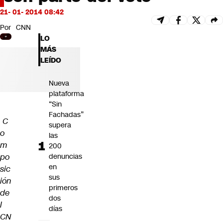
Futuro 360
21- 01- 2014 08:42
Opinión
Por
CNN
LO
MÁS
LEÍDO
Nueva
plataforma
“Sin
Fachadas”
C
supera
o
las
m
200
po
denuncias
en
sic
sus
ión
primeros
de
dos
l
días
CN