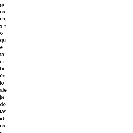
gi
nal
es,
sin
o
qu
e
ta
m
bi
én
lo
ale
ja
de
las
id
ea
s