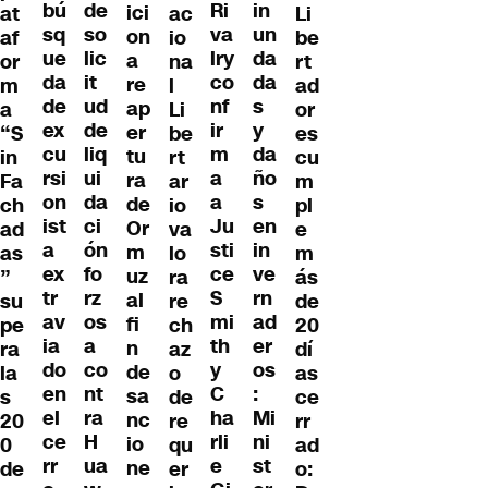
de
bú
Ri
in
ici
Li
at
ac
so
sq
va
un
on
be
af
io
lic
ue
lry
da
a
rt
or
na
it
da
co
da
re
ad
m
l
ud
de
nf
s
ap
or
a
Li
de
ex
ir
y
er
es
“S
be
liq
cu
m
da
tu
cu
in
rt
ui
rsi
a
ño
ra
m
Fa
ar
da
on
a
s
de
pl
ch
io
ci
ist
Ju
en
Or
e
ad
va
ón
a
sti
in
m
m
as
lo
fo
ex
ce
ve
uz
ás
”
ra
rz
tr
S
rn
al
de
su
re
os
av
mi
ad
fi
20
pe
ch
a
ia
th
er
n
dí
ra
az
co
do
y
os
de
as
la
o
nt
en
C
:
sa
ce
s
de
ra
el
ha
Mi
nc
rr
20
re
H
ce
rli
ni
io
ad
0
qu
ua
rr
e
st
ne
o:
de
er