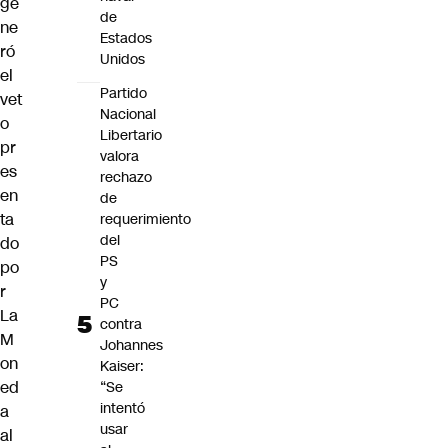
ge
de
ne
Estados
ró
Unidos
el
Partido
vet
Nacional
o
Libertario
pr
valora
es
rechazo
en
de
ta
requerimiento
del
do
PS
po
y
r
PC
La
contra
M
Johannes
on
Kaiser:
ed
“Se
intentó
a
usar
al