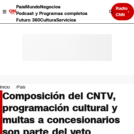
País
Mundo
Negocios
Radio
Podcast y Programas completos
CNN
Futuro 360
Cultura
Servicios
País
Mundo
Negocios
Inicio
País
Composición del CNTV,
Deportes
Programas completos
programación cultural y
Cultura
Servicios
multas a concesionarios
Bits
CNN Data
son parte del veto
CNN tiempo