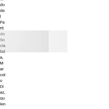
do
de
l
Pa
rti
do
So
cia
list
a,
M
ar
cel
o
Dí
az,
qu
ien