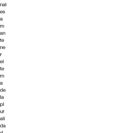
nal
es
a
m
an
te
ne
r
el
te
m
a
de
la
pl
ur
ali
da
d