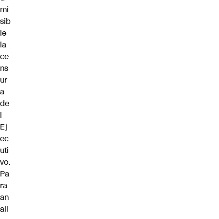
mi
sib
le
la
ce
ns
ur
a
de
l
Ej
ec
uti
vo.
Pa
ra
an
ali