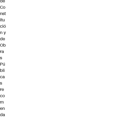
de
Co
nst
itu
ció
n y
de
Ob
ra
s
Pú
bli
ca
s
re
co
m
en
da