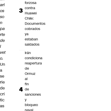
forzosa
ari
contra
os
Huawei
so
Chile:
n
Documentos
pa
cobrados
ya
rte
estaban
de
saldados
l
vet
Irán
o.
condiciona
reapertura
Un
de
a
Ormuz
se
al
rie
fin
de
de
crí
sanciones
tic
y
bloqueo
as
naval