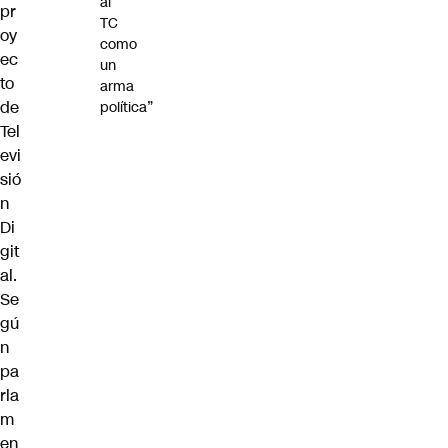
al
pr
TC
oy
como
ec
un
to
arma
de
política”
Tel
evi
sió
n
Di
git
al.
Se
gú
n
pa
rla
m
en