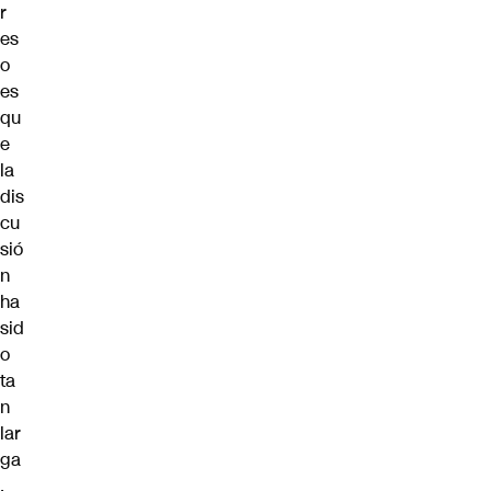
r
es
o
es
qu
e
la
dis
cu
sió
n
ha
sid
o
ta
n
lar
ga
.