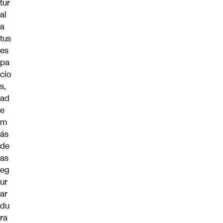
tur
al
a
tus
es
pa
cio
s,
ad
e
m
ás
de
as
eg
ur
ar
du
ra