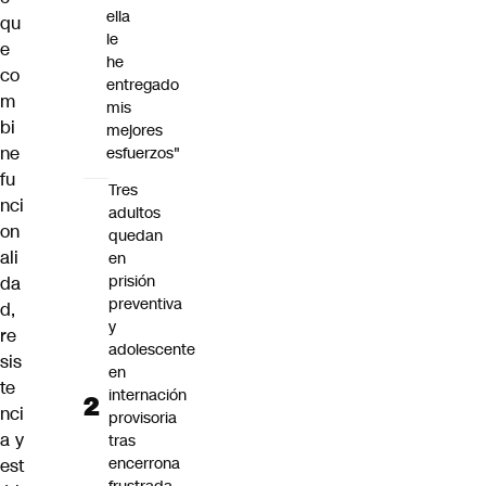
ella
qu
le
e
he
co
entregado
m
mis
bi
mejores
ne
esfuerzos"
fu
Tres
nci
adultos
on
quedan
ali
en
prisión
da
preventiva
d,
y
re
adolescente
sis
en
te
internación
nci
provisoria
a y
tras
encerrona
est