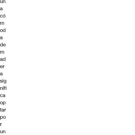
un
a
có
m
od
a
de
m
ad
er
a
sig
nifi
ca
op
tar
po
r
un