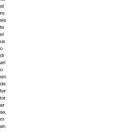
al
re
sis
te
el
us
o
di
ari
o
sin
de
ter
ior
ar
se,
m
an