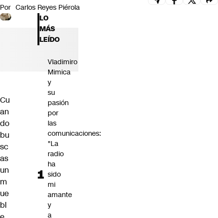
Por
Carlos Reyes Piérola
Futuro 360
LO
Opinión
MÁS
LEÍDO
Vladimiro
Mimica
y
su
Cu
pasión
an
por
do
las
comunicaciones:
bu
"La
sc
radio
as
ha
un
sido
m
mi
ue
amante
bl
y
a
e