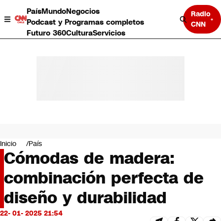
País
Mundo
Negocios
Radio
Podcast y Programas completos
CNN
Futuro 360
Cultura
Servicios
País
Mundo
Negocios
Inicio
País
Cómodas de madera:
Deportes
Programas completos
combinación perfecta de
Cultura
Servicios
diseño y durabilidad
Bits
CNN Data
22- 01- 2025 21:54
CNN tiempo