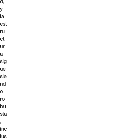
d,
y
la
est
ru
ct
ur
a
sig
ue
sie
nd
o
ro
bu
sta
,
inc
lus