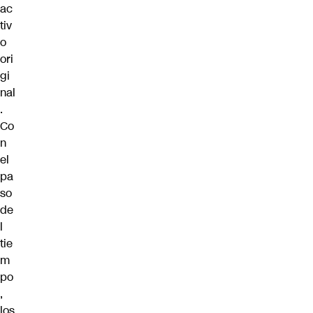
ac
tiv
o
ori
gi
nal
.
Co
n
el
pa
so
de
l
tie
m
po
,
los