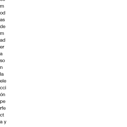
m
od
as
de
m
ad
er
a
so
n
la
ele
cci
ón
pe
rfe
ct
a y