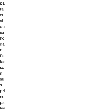
pa
ra
cu
al
qu
ier
ho
ga
r.
Es
tas
so
n
su
s
pri
nci
pa
les