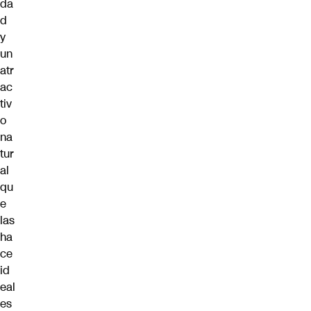
da
d
y
un
atr
ac
tiv
o
na
tur
al
qu
e
las
ha
ce
id
eal
es