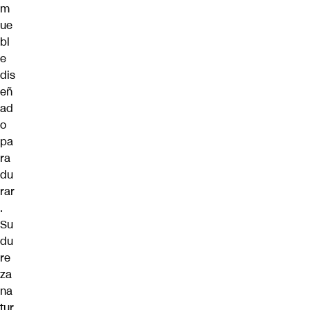
m
ue
bl
e
dis
eñ
ad
o
pa
ra
du
rar
.
Su
du
re
za
na
tur