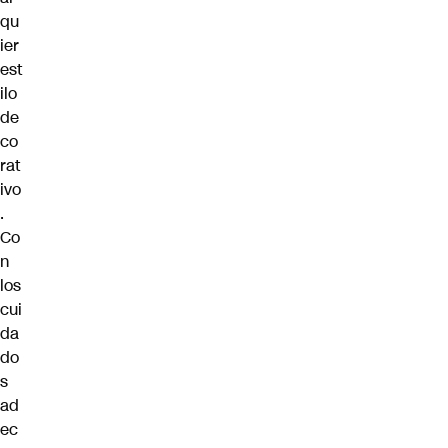
qu
ier
est
ilo
de
co
rat
ivo
.
Co
n
los
cui
da
do
s
ad
ec