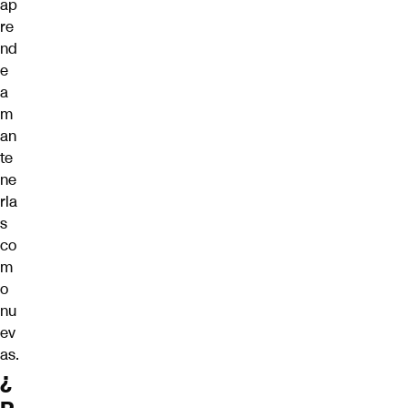
ap
re
nd
e
a
m
an
te
ne
rla
s
co
m
o
nu
ev
as.
¿