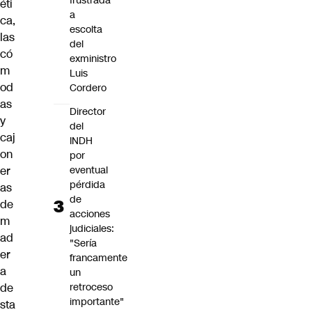
frustrada
éti
a
ca,
escolta
las
del
có
exministro
m
Luis
od
Cordero
as
Director
y
del
caj
INDH
on
por
eventual
er
pérdida
as
de
de
acciones
m
judiciales:
ad
"Sería
er
francamente
a
un
retroceso
de
importante"
sta