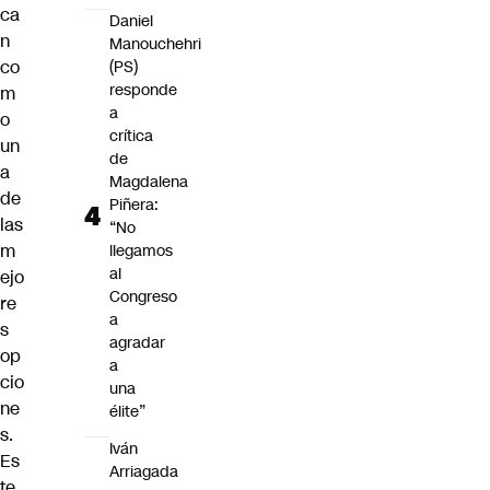
ca
Daniel
n
Manouchehri
co
(PS)
responde
m
a
o
crítica
un
de
a
Magdalena
de
Piñera:
las
“No
m
llegamos
al
ejo
Congreso
re
a
s
agradar
op
a
cio
una
ne
élite”
s.
Iván
Es
Arriagada
te