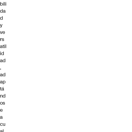
bili
da
d
y
ve
rs
atil
id
ad
,
ad
ap
tá
nd
os
e
a
cu
al