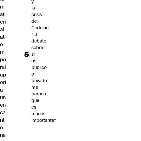
y
m
la
at
crisis
de
eri
Codelco:
al
"El
at
debate
e
sobre
m
si
po
es
ral
público
o
ap
privado
ort
me
a
parece
un
que
en
es
ca
menos
nt
importante"
o
na