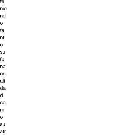
te
nie
nd
o
ta
nt
o
su
fu
nci
on
ali
da
d
co
m
o
su
atr