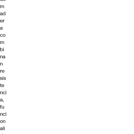
m
ad
er
a
co
m
bi
na
n
re
sis
te
nci
a,
fu
nci
on
ali