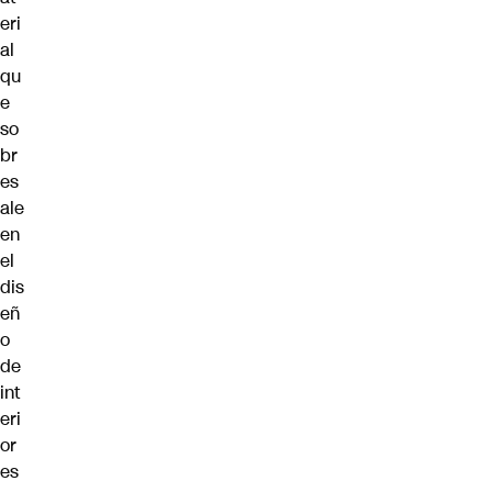
eri
al
qu
e
so
br
es
ale
en
el
dis
eñ
o
de
int
eri
or
es