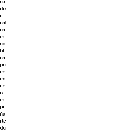
ua
do
s,
est
os
m
ue
bl
es
pu
ed
en
ac
o
m
pa
ña
rte
du