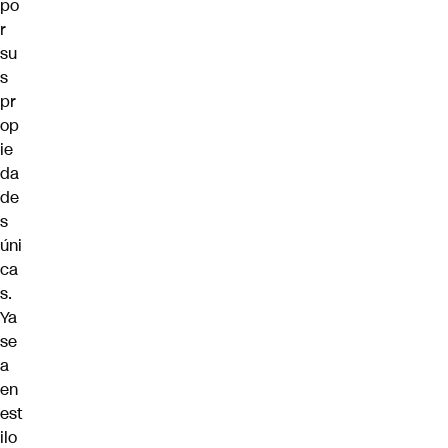
po
r
su
s
pr
op
ie
da
de
s
úni
ca
s.
Ya
se
a
en
est
ilo