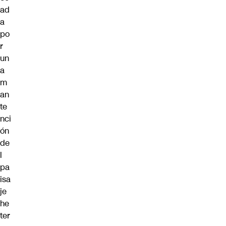
ad
a
po
r
un
a
m
an
te
nci
ón
de
l
pa
isa
je
he
ter