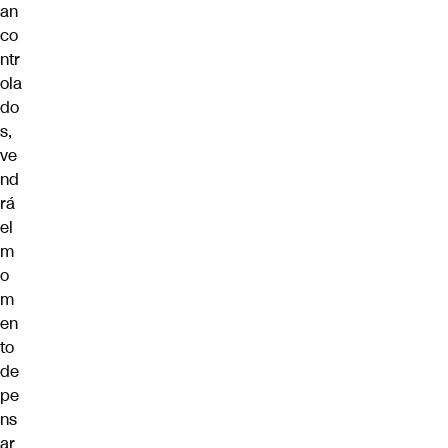
an
co
ntr
ola
do
s,
ve
nd
rá
el
m
o
m
en
to
de
pe
ns
ar