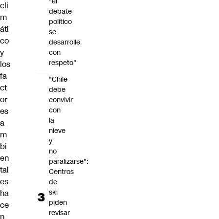
"el
cli
debate
m
político
áti
se
co
desarrolle
y
con
respeto"
los
fa
"Chile
ct
debe
or
convivir
con
es
la
a
nieve
m
y
bi
no
en
paralizarse":
tal
Centros
es
de
ski
ha
piden
ce
revisar
n