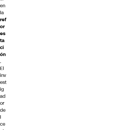
en
la
ref
or
es
ta
ci
ón
.
El
inv
est
ig
ad
or
de
l
ce