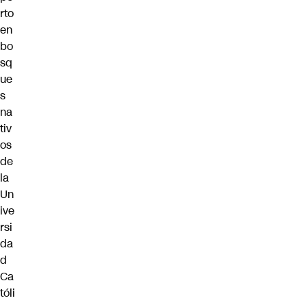
rto
en
bo
sq
ue
s
na
tiv
os
de
la
Un
ive
rsi
da
d
Ca
tóli