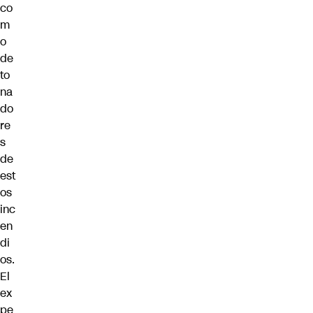
co
m
o
de
to
na
do
re
s
de
est
os
inc
en
di
os.
El
ex
pe