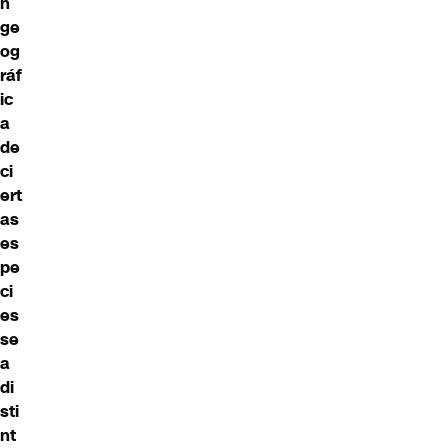
n
ge
og
ráf
ic
a
de
ci
ert
as
es
pe
ci
es
se
a
di
sti
nt