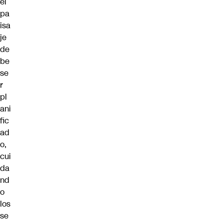
el
pa
isa
je
de
be
se
r
pl
ani
fic
ad
o,
cui
da
nd
o
los
se