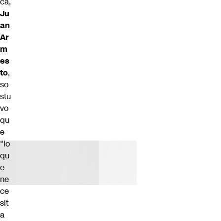
ca,
Ju
an
Ar
m
es
to
,
so
stu
vo
qu
e
“lo
qu
e
ne
ce
sit
a