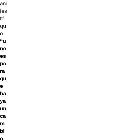
ani
fes
tó
qu
e
“u
no
es
pe
ra
qu
e
ha
ya
un
ca
m
bi
o