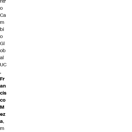
ntr
o
Ca
m
bi
o
Gl
ob
al
UC
,
Fr
an
cis
co
M
ez
a
,
m