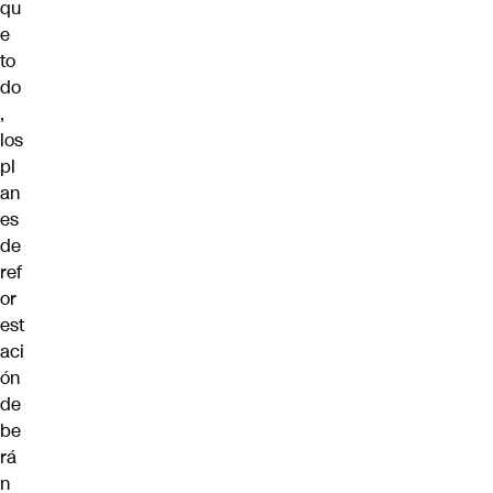
qu
e
to
do
,
los
pl
an
es
de
ref
or
est
aci
ón
de
be
rá
n