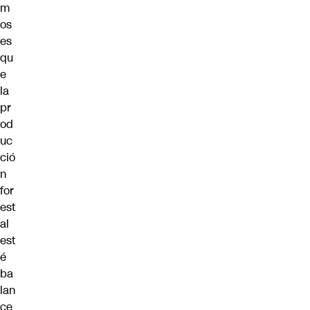
m
os
es
qu
e
la
pr
od
uc
ció
n
for
est
al
est
é
ba
lan
ce