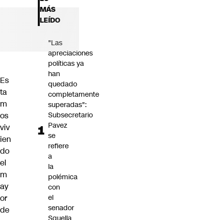
Futuro 360
MÁS
Opinión
LEÍDO
"Las
apreciaciones
políticas ya
han
Es
quedado
ta
completamente
m
superadas":
os
Subsecretario
Pavez
viv
se
ien
refiere
do
a
el
la
m
polémica
ay
con
or
el
senador
de
Squella