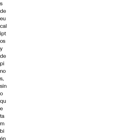
s
de
eu
cal
ipt
os
y
de
pi
no
s,
sin
o
qu
e
ta
m
bi
én