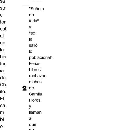
sa
str
"Señora
e
de
feria"
for
y
est
"se
al
le
en
salió
la
lo
his
poblacional":
tor
Ferias
Libres
ia
rechazan
de
dichos
Ch
de
ile.
Camila
El
Flores
ca
y
m
llaman
a
bi
que
o