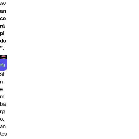
av
an
ce
rá
pi
do
”.
Si
n
e
m
ba
rg
o,
an
tes