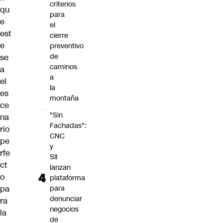
criterios
qu
para
e
el
est
cierre
e
preventivo
de
se
caminos
a
a
el
la
es
montaña
ce
"Sin
na
Fachadas":
rio
CNC
pe
y
rfe
SII
ct
lanzan
o
plataforma
pa
para
denunciar
ra
negocios
la
de