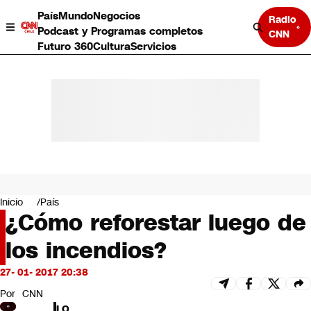
País
Mundo
Negocios
Radio
Podcast y Programas completos
CNN
Futuro 360
Cultura
Servicios
País
Mundo
Negocios
Inicio
País
¿Cómo reforestar luego de
Deportes
Programas completos
los incendios?
Cultura
Servicios
27- 01- 2017 20:38
Bits
CNN Data
Por
CNN
CNN tiempo
LO