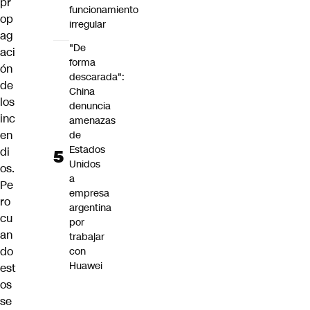
pr
funcionamiento
op
irregular
ag
"De
aci
forma
ón
descarada":
de
China
los
denuncia
inc
amenazas
en
de
Estados
di
Unidos
os.
a
Pe
empresa
ro
argentina
cu
por
an
trabajar
do
con
Huawei
est
os
se