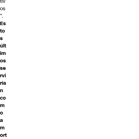
tiv
os
”.
Es
to
s
últ
im
os
se
rvi
ría
n
co
m
o
a
m
ort