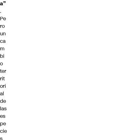
a”
.
Pe
ro
un
ca
m
bi
o
ter
rit
ori
al
de
las
es
pe
cie
s