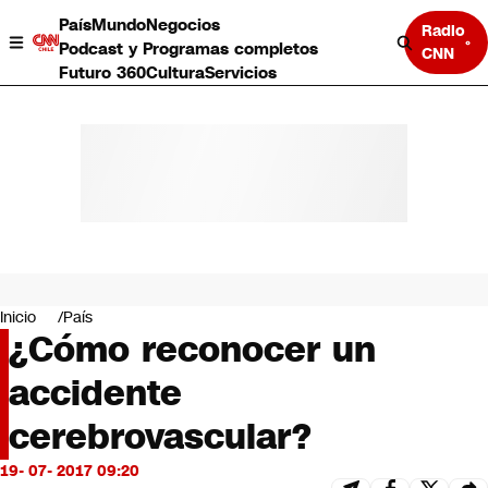
País
Mundo
Negocios
Radio
Podcast y Programas completos
CNN
Futuro 360
Cultura
Servicios
País
Mundo
Negocios
Inicio
País
¿Cómo reconocer un
Deportes
Programas completos
accidente
Cultura
Servicios
cerebrovascular?
Bits
CNN Data
19- 07- 2017 09:20
CNN tiempo