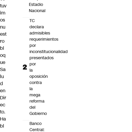
Estadio
tuv
Nacional
im
os
TC
nu
declara
admisibles
est
requerimientos
ro
por
bl
inconstitucionalidad
oq
presentados
ue
por
Sa
la
lu
oposición
contra
d
la
en
mega
Dir
reforma
ec
del
to.
Gobierno
Ha
Banco
bl
Central: