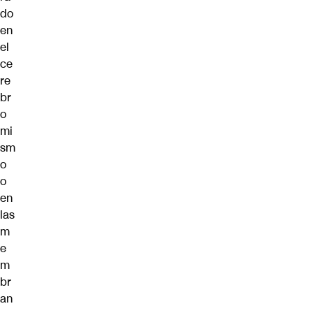
do
en
el
ce
re
br
o
mi
sm
o
o
en
las
m
e
m
br
an