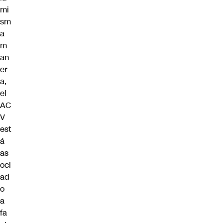
mi
sm
a
m
an
er
a,
el
AC
V
est
á
as
oci
ad
o
a
fa