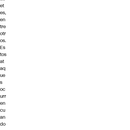
et
es,
en
tre
otr
os.
Es
tos
at
aq
ue
s
oc
urr
en
cu
an
do