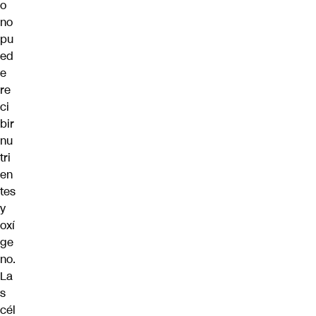
o
no
pu
ed
e
re
ci
bir
nu
tri
en
tes
y
oxí
ge
no.
La
s
cél