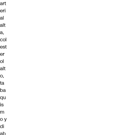
art
eri
al
alt
a,
col
est
er
ol
alt
o,
ta
ba
qu
is
m
o y
di
ab