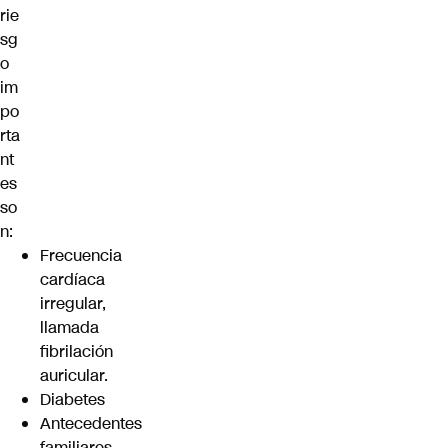
rie
sg
o
im
po
rta
nt
es
so
n:
Frecuencia
cardíaca
irregular,
llamada
fibrilación
auricular.
Diabetes
Antecedentes
familiares