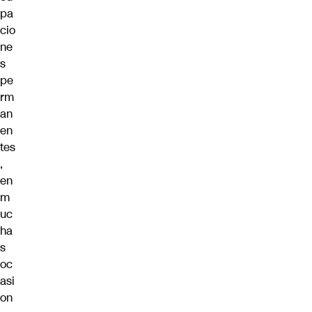
pa
cio
ne
s
pe
rm
an
en
tes
,
en
m
uc
ha
s
oc
asi
on