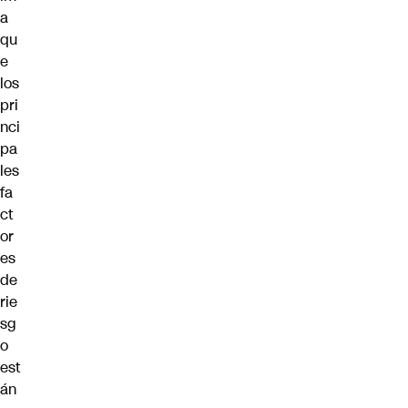
a
qu
e
los
pri
nci
pa
les
fa
ct
or
es
de
rie
sg
o
est
án