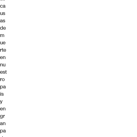
ca
us
as
de
m
ue
rte
en
nu
est
ro
pa
ís
y
en
gr
an
pa