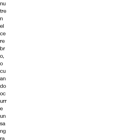
nu
tre
n
el
ce
re
br
o,
o
cu
an
do
oc
urr
e
un
sa
ng
ra