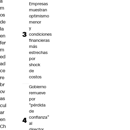
a
Empresas
m
muestran
os
optimismo
de
menor
y
la
condiciones
en
financieras
fer
más
m
estrechas
ed
por
ad
shock
ce
de
costos
re
br
Gobierno
ov
remueve
as
por
cul
“pérdida
de
ar
confianza”
en
al
Ch
director