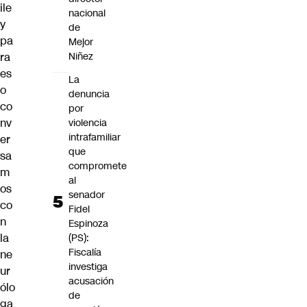
ile
nacional
y
de
pa
Mejor
ra
Niñez
es
La
o
denuncia
co
por
nv
violencia
intrafamiliar
er
que
sa
compromete
m
al
os
senador
co
Fidel
n
Espinoza
la
(PS):
Fiscalía
ne
investiga
ur
acusación
ólo
de
ga