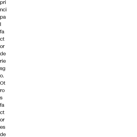
pri
nci
pa
l
fa
ct
or
de
rie
sg
o.
Ot
ro
s
fa
ct
or
es
de