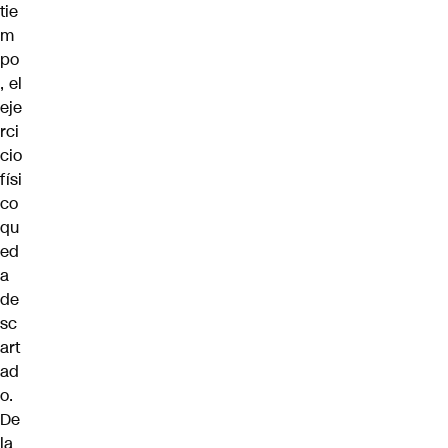
tie
m
po
, el
eje
rci
cio
físi
co
qu
ed
a
de
sc
art
ad
o.
De
la