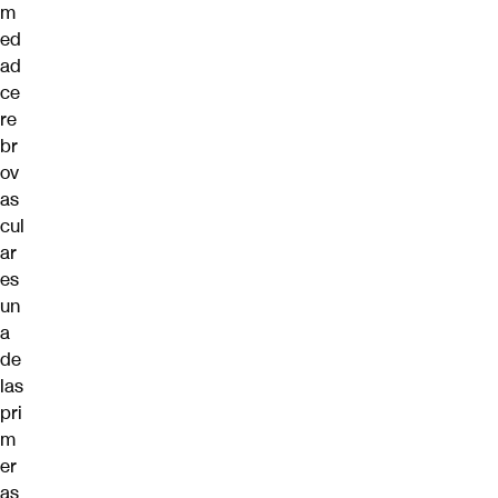
m
ed
ad
ce
re
br
ov
as
cul
ar
es
un
a
de
las
pri
m
er
as