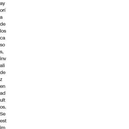
ay
orí
a
de
los
ca
so
s,
inv
ali
de
z
en
ad
ult
os.
Se
est
im