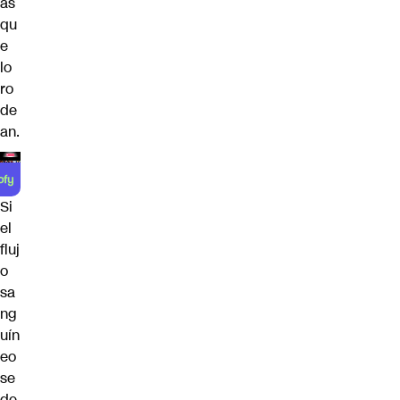
as
qu
e
lo
ro
de
an.
Si
el
fluj
o
sa
ng
uín
eo
se
de