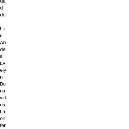
da
d
de
Lo
s
An
de
s,
Ev
ely
n
Be
na
vid
es.
La
en
fer