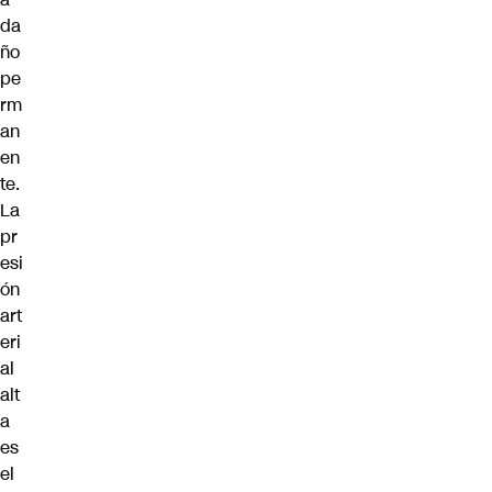
da
ño
pe
rm
an
en
te.
La
pr
esi
ón
art
eri
al
alt
a
es
el