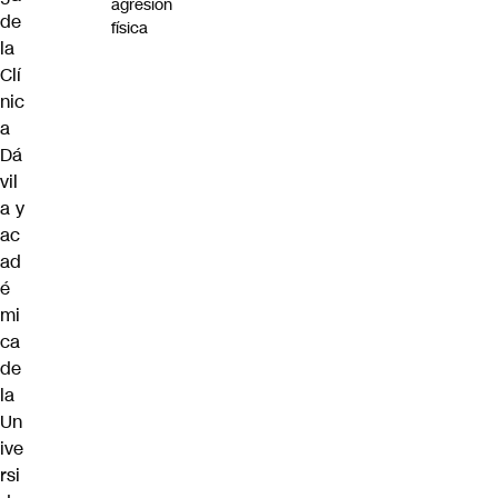
agresión
de
física
la
Clí
nic
a
Dá
vil
a y
ac
ad
é
mi
ca
de
la
Un
ive
rsi