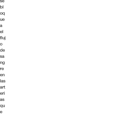
se
bl
oq
ue
a
el
fluj
o
de
sa
ng
re
en
las
art
eri
as
qu
e