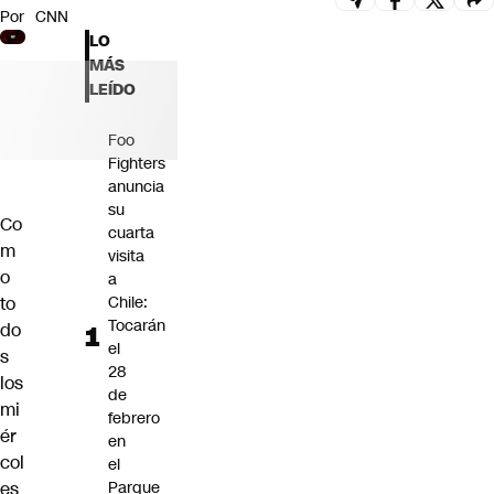
Por
CNN
Futuro 360
LO
Opinión
MÁS
LEÍDO
Foo
Fighters
anuncia
su
Co
cuarta
m
visita
o
a
to
Chile:
Tocarán
do
el
s
28
los
de
mi
febrero
ér
en
col
el
es
Parque