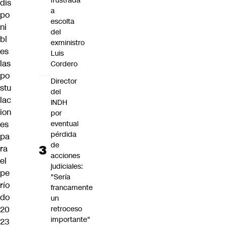
frustrada
dis
a
po
escolta
ni
del
bl
exministro
es
Luis
las
Cordero
po
Director
stu
del
lac
INDH
ion
por
eventual
es
pérdida
pa
de
ra
acciones
el
judiciales:
pe
"Sería
río
francamente
do
un
retroceso
20
importante"
23