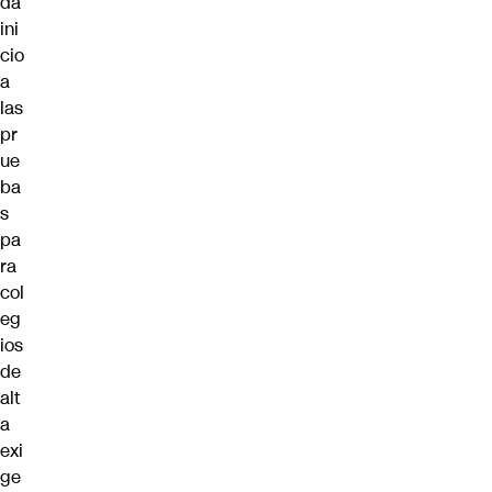
da
ini
cio
a
las
pr
ue
ba
s
pa
ra
col
eg
ios
de
alt
a
exi
ge