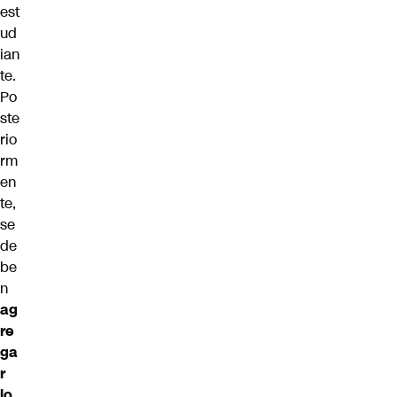
est
ud
ian
te.
Po
ste
rio
rm
en
te,
se
de
be
n
ag
re
ga
r
lo