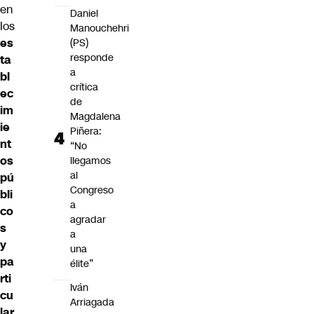
en
Daniel
los
Manouchehri
es
(PS)
responde
ta
a
bl
crítica
ec
de
im
Magdalena
ie
Piñera:
nt
“No
os
llegamos
al
pú
Congreso
bli
a
co
agradar
s
a
y
una
pa
élite”
rti
Iván
cu
Arriagada
lar