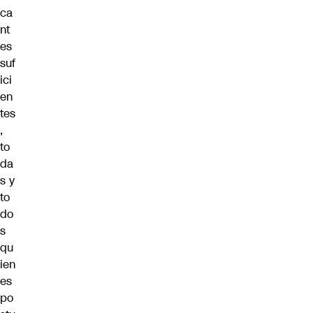
ca
nt
es
suf
ici
en
tes
,
to
da
s y
to
do
s
qu
ien
es
po