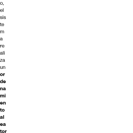
o,
el
sis
te
m
a
re
ali
za
un
or
de
na
mi
en
to
al
ea
tor