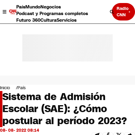
País
Mundo
Negocios
Radio
Podcast y Programas completos
CNN
Futuro 360
Cultura
Servicios
País
Mundo
Negocios
Inicio
País
Sistema de Admisión
Deportes
Programas completos
Escolar (SAE): ¿Cómo
Cultura
Servicios
postular al período 2023?
Bits
CNN Data
08- 08- 2022 08:14
CNN tiempo