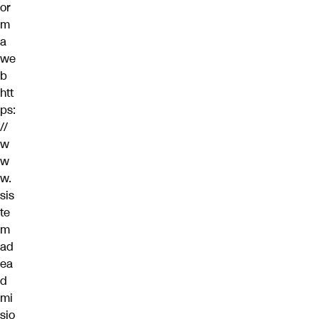
or
m
a
we
b
htt
ps:
//
w
w
w.
sis
te
m
ad
ea
d
mi
sio