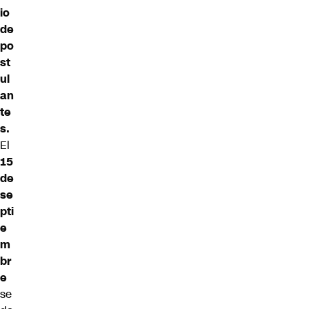
io
de
po
st
ul
an
te
s.
El
15
de
se
pti
e
m
br
e
se