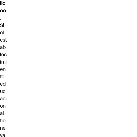
lic
eo
.
Si
el
est
ab
lec
imi
en
to
ed
uc
aci
on
al
tie
ne
va