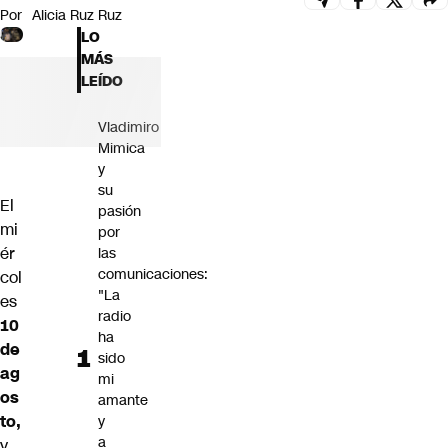
Por
Alicia Ruz Ruz
Futuro 360
LO
Opinión
MÁS
LEÍDO
Vladimiro
Mimica
y
su
El
pasión
mi
por
ér
las
comunicaciones:
col
"La
es
radio
10
ha
de
sido
ag
mi
os
amante
to,
y
a
y