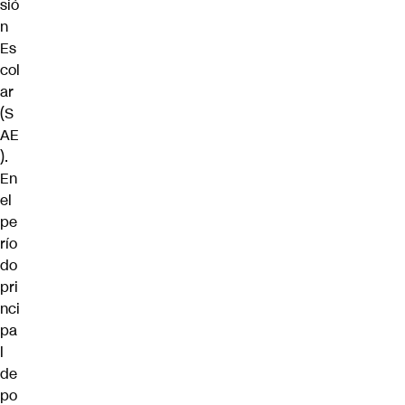
sió
n
Es
col
ar
(S
AE
).
En
el
pe
río
do
pri
nci
pa
l
de
po