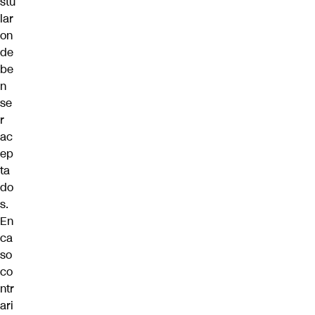
stu
lar
on
de
be
n
se
r
ac
ep
ta
do
s.
En
ca
so
co
ntr
ari