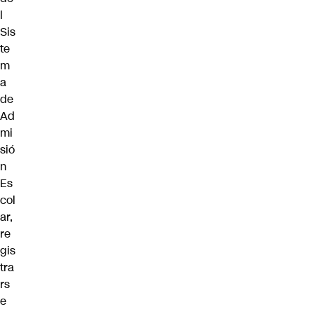
l
Sis
te
m
a
de
Ad
mi
sió
n
Es
col
ar
,
re
gis
tra
rs
e