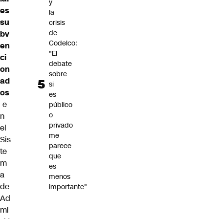
y
es
la
su
crisis
de
bv
Codelco:
en
"El
ci
debate
on
sobre
ad
si
os
es
e
público
o
n
privado
el
me
Sis
parece
te
que
m
es
a
menos
de
importante"
Ad
mi