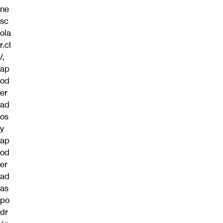
ne
sc
ola
r.cl
/
,
ap
od
er
ad
os
y
ap
od
er
ad
as
po
dr