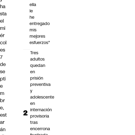
ella
ha
le
sta
he
el
entregado
mi
mis
ér
mejores
col
esfuerzos"
es
Tres
7
adultos
de
quedan
se
en
prisión
pti
preventiva
e
y
m
adolescente
br
en
e,
internación
est
provisoria
ar
tras
encerrona
án